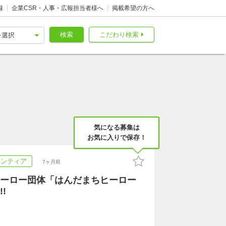
録
企業CSR・人事・広報担当者様へ
掲載希望の方へ
検索
こだわり検索
気になる募集は
お気に入りで保存！
ランティア
7ヶ月前
ーロー団体「はんだまちヒーロー
!