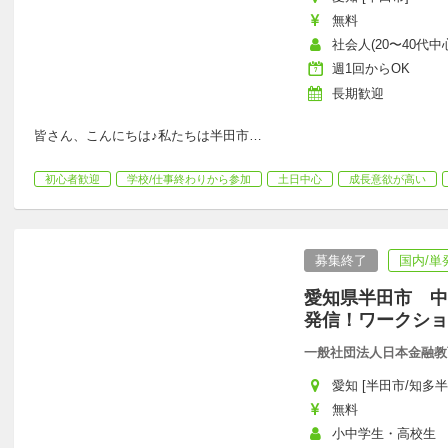
無料
社会人(20〜40代中心
週1回からOK
長期歓迎
皆さん、こんにちは♪私たちは半田市
…
初心者歓迎
学校/仕事終わりから参加
土日中心
成長意欲が高い
募集終了
国内/単
愛知県半田市 中
発信！ワークショ
一般社団法人日本金融教
愛知 [半田市/知多半
無料
小中学生・高校生