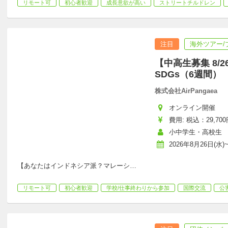
リモート可
初心者歓迎
成長意欲が高い
ストリートチルドレン
注目
海外ツアー/
【中高生募集 8/2
SDGs（6週間）
株式会社AirPangaea
オンライン開催
費用: 税込：29,700
小中学生・高校生
2026年8月26日(水)
【あなたはインドネシア派？マレーシ
…
リモート可
初心者歓迎
学校/仕事終わりから参加
国際交流
公