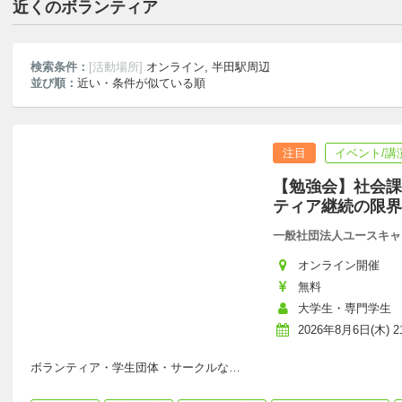
近くのボランティア
検索条件：
[活動場所]
オンライン, 半田駅周辺
並び順：
近い・条件が似ている順
注目
イベント/講
【勉強会】社会課
ティア継続の限界
一般社団法人ユースキャ
オンライン開催
無料
大学生・専門学生
2026年8月6日(木) 21
ボランティア・学生団体・サークルな
…