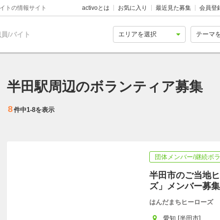
バイトの情報サイト
activoとは
お気に入り
最近見た募集
会員登
員/バイト
半田駅周辺のボランティア募集
8
件中
1-8
を表示
団体メンバー/継続ボ
半田市のご当地ヒ
ズ」メンバー募集!
はんだまちヒーローズ
愛知 [半田市]