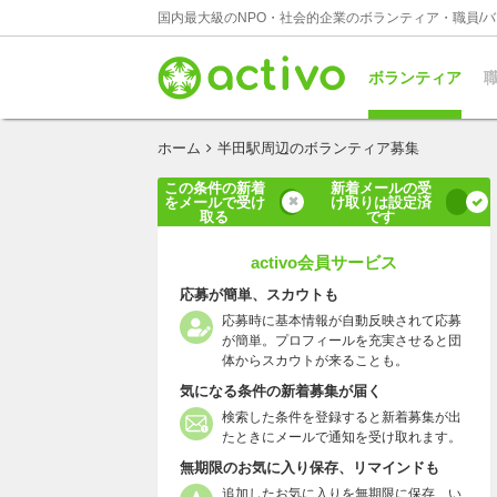
国内最大級のNPO・社会的企業のボランティア・職員/
ボランティア
職
ホーム
半田駅周辺のボランティア募集
この条件の新着
新着メールの受
をメールで受け
け取りは設定済
取る
です
activo会員サービス
応募が簡単、スカウトも
応募時に基本情報が自動反映されて応募
が簡単。プロフィールを充実させると団
体からスカウトが来ることも。
気になる条件の新着募集が届く
検索した条件を登録すると新着募集が出
たときにメールで通知を受け取れます。
無期限のお気に入り保存、リマインドも
追加したお気に入りを無期限に保存、い