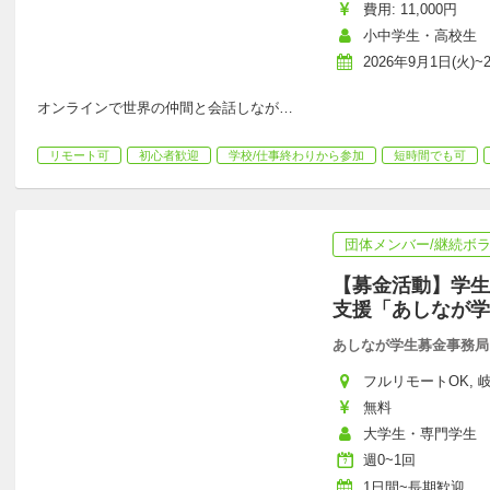
費用: 11,000円
小中学生・高校生
2026年9月1日(火)~
オンラインで世界の仲間と会話しなが
…
リモート可
初心者歓迎
学校/仕事終わりから参加
短時間でも可
団体メンバー/継続ボ
【募金活動】学生
支援「あしなが学
あしなが学生募金事務局
フルリモートOK, 岐阜
無料
大学生・専門学生
週0~1回
1日間~長期歓迎