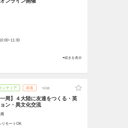
オンライン開催
0:00~11:30
続きを表示
ランティア
新着
5日前
一周】４大陸に友達をつくる・英
ョン・異文化交流
一周
ルリモートOK