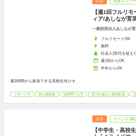
注目
団体メンバー
【週1回フルリモ
ィア/あしなが育
一般財団法人あしなが育
フルリモートOK
無料
社会人(世代を超えた
週1回からOK
半年からOK
週1時間から参加できる高校生向けオ
…
リモート可
初心者歓迎
短時間でも可
世代を超えた参加歓迎
注目
イベント/講
【中学生・高校生