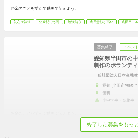
お金のことを学んで動画で伝えよう。
…
初心者歓迎
短時間でも可
勉強熱心
成長意欲が高い
真面目・
募集終了
イベント
愛知県半田市の中
制作のボランティ
一般社団法人日本金融教
愛知 [半田市/知多半
無料
小中学生・高校生
お金のことを学んで動画で伝えよう。
…
終了した募集をもっ
初心者歓迎
短時間でも可
勉強熱心
成長意欲が高い
真面目・