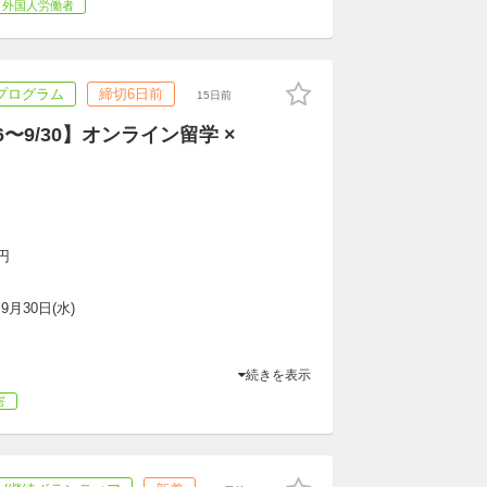
外国人労働者
プログラム
締切6日前
15日前
6〜9/30】オンライン留学 ×
円
~9月30日(水)
続きを表示
害