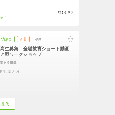
続きを表示
本気
/講演会
新着
4日前
高生募集！金融教育ショート動画
ア型ワークショップ
育支援機構
田駅 徒歩3分]
続きを表示
と見る
本気