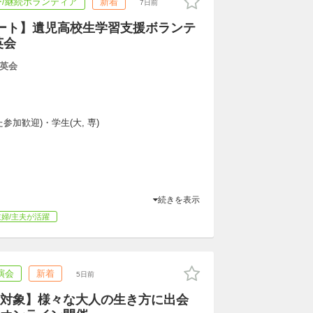
/継続ボランティア
新着
7日前
ート】遺児高校生学習支援ボランテ
英会
英会
参加歓迎)・学生(大, 専)
続きを表示
主婦/主夫が活躍
演会
新着
5日前
対象】様々な大人の生き方に出会