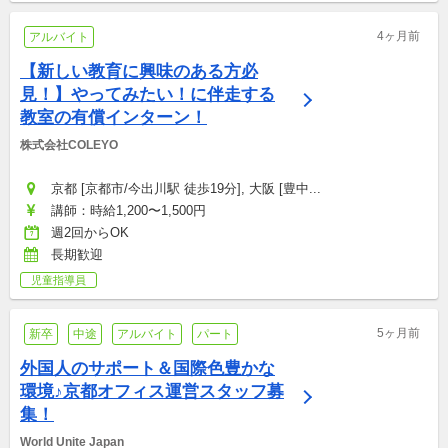
4ヶ月前
アルバイト
【新しい教育に興味のある方必
見！】やってみたい！に伴走する
教室の有償インターン！
株式会社COLEYO
京都 [京都市/今出川駅 徒歩19分], 大阪 [豊中...
講師：時給1,200〜1,500円
週2回からOK
長期歓迎
児童指導員
5ヶ月前
新卒
中途
アルバイト
パート
外国人のサポート＆国際色豊かな
環境♪京都オフィス運営スタッフ募
集！
World Unite Japan