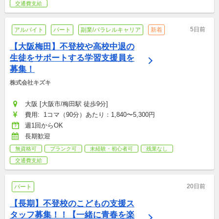
交通費支給
5日前
アルバイト
パート
副業/パラレルキャリア
新着
【大阪梅田】不登校や高校中退の
生徒をサポートする学習支援員を
募集！
株式会社キズキ
大阪 [大阪市/梅田駅 徒歩9分]
費用:  1コマ（90分）あたり：1,840〜5,300円
週1回からOK
長期歓迎
無資格可
ブランク可
未経験・初心者可
残業なし
交通費支給
20日前
パート
【長期】不登校のこどもの支援ス
タッフ募集！！【一緒に青春を楽