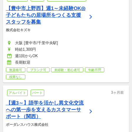
【豊中市上野西】週1～未経験OK◎
子どもたちの居場所をつくる支援
スタッフを募集
株式会社キズキ
大阪 [豊中市/千里中央駅]
時給1,300円
週1回からOK
長期歓迎
無資格可
ブランク可
未経験・初心者可
年齢不問
残業なし
3ヶ月前
アルバイト
パート
【週3～】語学を活かし異文化交流
への第一歩を支えるカスタマーサ
ポート（関西）
ボーダレスハウス株式会社