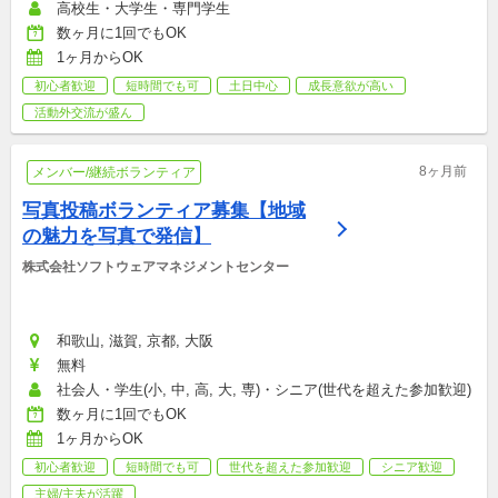
高校生・大学生・専門学生
数ヶ月に1回でもOK
1ヶ月からOK
初心者歓迎
短時間でも可
土日中心
成長意欲が高い
活動外交流が盛ん
8ヶ月前
メンバー/継続ボランティア
写真投稿ボランティア募集【地域
の魅力を写真で発信】
株式会社ソフトウェアマネジメントセンター
和歌山, 滋賀, 京都, 大阪
無料
社会人・学生(小, 中, 高, 大, 専)・シニア(世代を超えた参加歓迎)
数ヶ月に1回でもOK
1ヶ月からOK
初心者歓迎
短時間でも可
世代を超えた参加歓迎
シニア歓迎
主婦/主夫が活躍