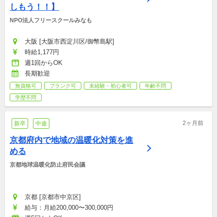
しもう！！】
NPO法人フリースクールみなも
大阪 [大阪市西淀川区/御幣島駅]
時給1,177円
週1回からOK
長期歓迎
無資格可
ブランク可
未経験・初心者可
年齢不問
学歴不問
2ヶ月前
新卒
中途
京都府内で地域の温暖化対策を進
める
京都地球温暖化防止府民会議
京都 [京都市中京区]
給与：月給200,000〜300,000円