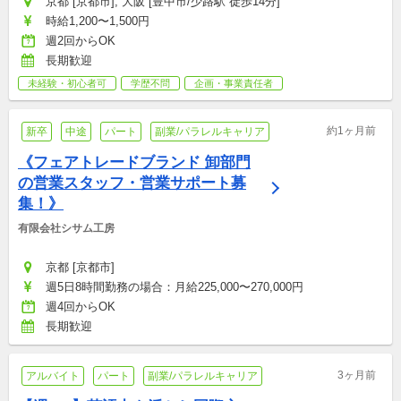
京都 [京都市], 大阪 [豊中市/少路駅 徒歩14分]
時給1,200〜1,500円
週2回からOK
長期歓迎
未経験・初心者可
学歴不問
企画・事業責任者
約1ヶ月前
新卒
中途
パート
副業/パラレルキャリア
《フェアトレードブランド 卸部門
の営業スタッフ・営業サポート募
集！》
有限会社シサム工房
京都 [京都市]
週5日8時間勤務の場合：月給225,000〜270,000円
週4回からOK
長期歓迎
3ヶ月前
アルバイト
パート
副業/パラレルキャリア