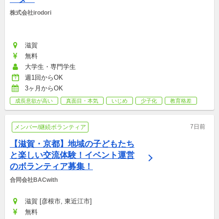
株式会社irodori
滋賀
無料
大学生・専門学生
週1回からOK
3ヶ月からOK
成長意欲が高い
真面目・本気
いじめ
少子化
教育格差
7日前
メンバー/継続ボランティア
【滋賀・京都】地域の子どもたち
と楽しい交流体験！イベント運営
のボランティア募集！
合同会社BACwith
滋賀 [彦根市, 東近江市]
無料