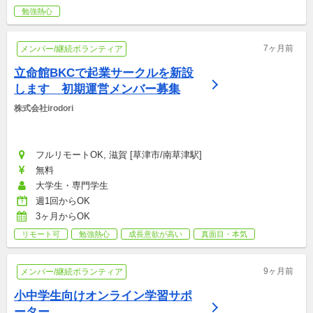
勉強熱心
7ヶ月前
メンバー/継続ボランティア
立命館BKCで起業サークルを新設
します　初期運営メンバー募集
株式会社irodori
フルリモートOK, 滋賀 [草津市/南草津駅]
無料
大学生・専門学生
週1回からOK
3ヶ月からOK
リモート可
勉強熱心
成長意欲が高い
真面目・本気
9ヶ月前
メンバー/継続ボランティア
小中学生向けオンライン学習サポ
ーター