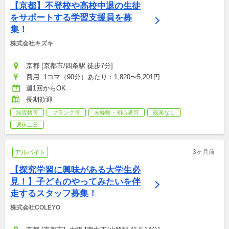
【京都】不登校や高校中退の生徒
をサポートする学習支援員を募
集！
株式会社キズキ
京都 [京都市/四条駅 徒歩7分]
費用: 1コマ（90分）あたり：1,820〜5,201円
週1回からOK
長期歓迎
無資格可
ブランク可
未経験・初心者可
残業なし
週休二日
3ヶ月前
アルバイト
【探究学習に興味がある大学生必
見！】子どものやってみたいを伴
走するスタッフ募集！
株式会社COLEYO