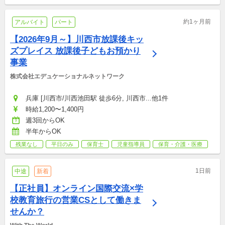
約1ヶ月前
アルバイト
パート
【2026年9月～】川西市放課後キッ
ズプレイス 放課後子どもお預かり
事業
株式会社エデュケーショナルネットワーク
兵庫 [川西市/川西池田駅 徒歩6分, 川西市...他1件
時給1,200〜1,400円
週3回からOK
半年からOK
残業なし
平日のみ
保育士
児童指導員
保育・介護・医療
1日前
中途
新着
【正社員】オンライン国際交流×学
校教育旅行の営業CSとして働きま
せんか？