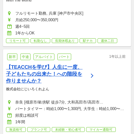
With The World
フルリモート勤務, 兵庫 [神戸市中央区]
月給250,000〜350,000円
週4~5回
1年からOK
リモート可
転勤なし
長期休暇あり
駅チカ
週休二日
1年以上前
新卒
中途
アルバイト
パート
【TEACCHを学び】人生に一度、
子どもたちの出来た！への階段を
作りませんか？
株式会社にじいろくれよん
奈良 [橿原市/畝傍駅 徒歩7分, 大和高田市/高田市...
パートタイマー：時給1,000〜1,300円, 大学生：時給1,000〜
1,100円, 契約社員(正社員登用あり)：月給180,000〜300,000円, 
頻度は相談可
店舗トップ：月給300,000〜400,000円
1年間
無資格可
ブランク可
未経験・初心者可
マイカー通勤可