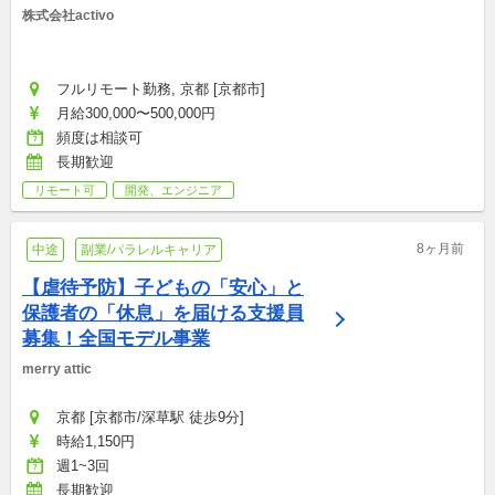
株式会社activo
フルリモート勤務, 京都 [京都市]
月給300,000〜500,000円
頻度は相談可
長期歓迎
リモート可
開発、エンジニア
8ヶ月前
中途
副業/パラレルキャリア
【虐待予防】子どもの「安心」と
保護者の「休息」を届ける支援員
募集！全国モデル事業
merry attic
京都 [京都市/深草駅 徒歩9分]
時給1,150円
週1~3回
長期歓迎