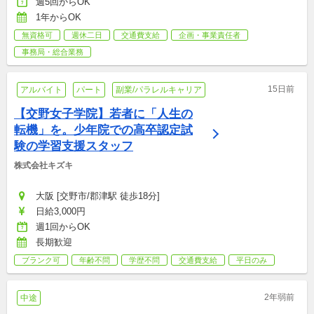
週5回からOK
1年からOK
無資格可
週休二日
交通費支給
企画・事業責任者
事務局・総合業務
15日前
アルバイト
パート
副業/パラレルキャリア
【交野女子学院】若者に「人生の
転機」を。少年院での高卒認定試
験の学習支援スタッフ
株式会社キズキ
大阪 [交野市/郡津駅 徒歩18分]
日給3,000円
週1回からOK
長期歓迎
ブランク可
年齢不問
学歴不問
交通費支給
平日のみ
2年弱前
中途