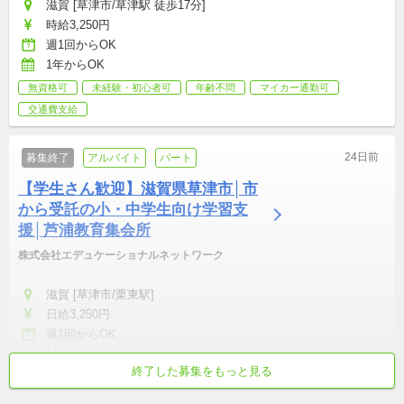
滋賀 [草津市/草津駅 徒歩17分]
時給3,250円
週1回からOK
1年からOK
無資格可
未経験・初心者可
年齢不問
マイカー通勤可
交通費支給
24日前
募集終了
アルバイト
パート
【学生さん歓迎】滋賀県草津市│市
から受託の小・中学生向け学習支
援│芦浦教育集会所
株式会社エデュケーショナルネットワーク
滋賀 [草津市/栗東駅]
日給3,250円
週1回からOK
1年からOK
終了した募集をもっと見る
児童指導員
公務員・教師
世代を超えた参加歓迎
シニア歓迎
主婦/主夫が活躍