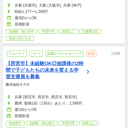
京都 [京都市], 大阪 [大阪市], 兵庫 [神戸]
時給1,177〜1,200円
週3回からOK
長期歓迎
未経験・初心者可
学歴不問
残業なし
交通費支給
英語が活かせる
1日前
アルバイト
パート
副業/パラレルキャリア
新着
【西宮市】未経験OK◎放課後の2時
間で子どもたちの未来を変える学
習支援員を募集
株式会社キズキ
兵庫 [西宮市, 西宮市, 西宮市, 西宮市]
費用: 勤務1回（135分）あたり：2,588円
週1回からOK
長期歓迎
無資格可
未経験・初心者可
学歴不問
残業なし