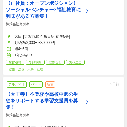
【正社員：オープンポジション】
ソーシャルベンチャー×福祉教育に
興味がある方募集！
株式会社キズキ
大阪 [大阪市北区/梅田駅 徒歩5分]
月給250,000〜350,000円
週4~5回
1年からOK
無資格可
学歴不問
転勤なし
週休二日
総務・法務・人事・経理
5日前
アルバイト
パート
新着
【天王寺】不登校や高校中退の生
徒をサポートする学習支援員を募
集！
株式会社キズキ