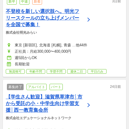
3日前
新卒
中途
新着
不登校を新しい選択肢へ。明光フ
リースクールの立ち上げメンバー
を全国で募集！
株式会社明光みらい
東京 [新宿区], 北海道 [札幌], 青森 ...他44件
正社員：月給300,000〜400,000円
週5回からOK
長期歓迎
無資格可
年齢不問
学歴不問
週休二日
平日のみ
24日前
募集終了
アルバイト
パート
【学生さん歓迎】滋賀県草津市│市
から受託の小・中学生向け学習支
援│西一教育集会所
株式会社エデュケーショナルネットワーク