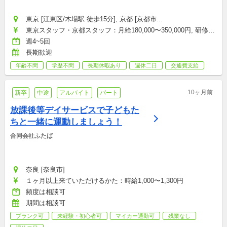
東京 [江東区/木場駅 徒歩15分], 京都 [京都市...
東京スタッフ・京都スタッフ：月給180,000〜350,000円, 研修期
間中：月給250,000円, 経理ポジション：時給1,300〜0円
週4~5回
長期歓迎
年齢不問
学歴不問
長期休暇あり
週休二日
交通費支給
10ヶ月前
新卒
中途
アルバイト
パート
放課後等デイサービスで子どもた
ちと一緒に運動しましょう！
合同会社ふたば
奈良 [奈良市]
１ヶ月以上来ていただけるかた：時給1,000〜1,300円
頻度は相談可
期間は相談可
ブランク可
未経験・初心者可
マイカー通勤可
残業なし