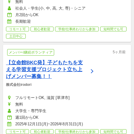
無料
社会人・学生(小, 中, 高, 大, 専)・シニア
月2回からOK
長期歓迎
リモート可
初心者歓迎
学校/仕事終わりから参加
短時間でも可
土日中心
5ヶ月前
メンバー/継続ボランティア
【立命館BKC発】子どもたちを支
える学習支援プロジェクト立ち上
げメンバー募集！！
株式会社irodori
フルリモートOK, 滋賀 [草津市]
無料
大学生・専門学生
週1回からOK
2025年12月1日(月)~2026年8月31日(月)
リモート可
初心者歓迎
学校/仕事終わりから参加
短時間でも可