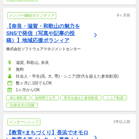
8ヶ月前
メンバー/継続ボランティア
【奈良・滋賀・和歌山の魅力を
SNSで発信（写真や記事の投
稿）】地域応援ボランィア
株式会社ソフトウェアマネジメントセンター
滋賀, 和歌山, 奈良
無料
社会人・学生(高, 大, 専)・シニア(世代を超えた参加歓迎)
数ヶ月に1回でもOK
1ヶ月からOK
初心者歓迎
短時間でも可
世代を超えた参加歓迎
シニア歓迎
主婦/主夫が活躍
1年以上前
インターンシップ
【教育×まちづくり】長浜でオモロ