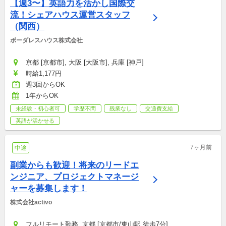
【週3〜】英語力を活かし国際交
流！シェアハウス運営スタッフ
（関西）
ボーダレスハウス株式会社
京都 [京都市], 大阪 [大阪市], 兵庫 [神戸]
時給1,177円
週3回からOK
1年からOK
未経験・初心者可
学歴不問
残業なし
交通費支給
英語が活かせる
7ヶ月前
中途
副業からも歓迎！将来のリードエ
ンジニア、プロジェクトマネージ
ャーを募集します！
株式会社activo
フルリモート勤務, 京都 [京都市/東山駅 徒歩7分]