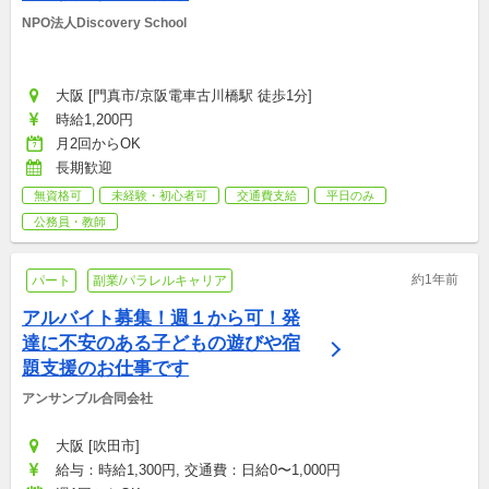
NPO法人Discovery School
大阪 [門真市/京阪電車古川橋駅 徒歩1分]
時給1,200円
月2回からOK
長期歓迎
無資格可
未経験・初心者可
交通費支給
平日のみ
公務員・教師
約1年前
パート
副業/パラレルキャリア
アルバイト募集！週１から可！発
達に不安のある子どもの遊びや宿
題支援のお仕事です
アンサンブル合同会社
大阪 [吹田市]
給与：時給1,300円, 交通費：日給0〜1,000円