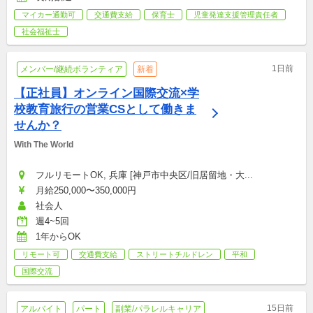
マイカー通勤可
交通費支給
保育士
児童発達支援管理責任者
社会福祉士
1日前
メンバー/継続ボランティア
新着
【正社員】オンライン国際交流×学
校教育旅行の営業CSとして働きま
せんか？
With The World
フルリモートOK, 兵庫 [神戸市中央区/旧居留地・大...
月給250,000〜350,000円
社会人
週4~5回
1年からOK
リモート可
交通費支給
ストリートチルドレン
平和
国際交流
15日前
アルバイト
パート
副業/パラレルキャリア