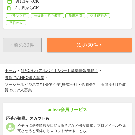
週1回からOK
3ヶ月からOK
ブランク可
未経験・初心者可
学歴不問
交通費支給
平日のみ
前の30件
次の30件
ホーム
NPO求人/アルバイト/パート募集情報満載！
滋賀でのNPO求人募集
ソーシャルビジネス/社会的企業(株式会社・合同会社・有限会社)の滋
賀での求人募集
activo会員サービス
応募が簡単、スカウトも
応募時に基本情報が自動反映されて応募が簡単。プロフィールを充
実させると団体からスカウトが来ることも。