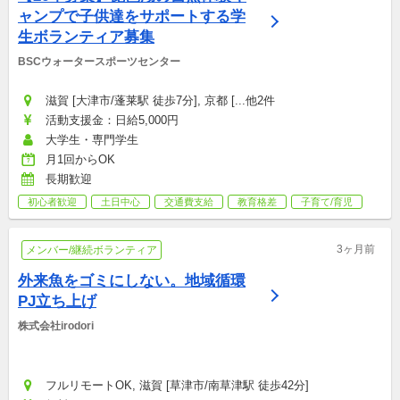
ャンプで子供達をサポートする学
生ボランティア募集
BSCウォータースポーツセンター
滋賀 [大津市/蓬莱駅 徒歩7分], 京都 [...他2件
活動支援金：日給5,000円
大学生・専門学生
月1回からOK
長期歓迎
初心者歓迎
土日中心
交通費支給
教育格差
子育て/育児
3ヶ月前
メンバー/継続ボランティア
外来魚をゴミにしない。地域循環
PJ立ち上げ
株式会社irodori
フルリモートOK, 滋賀 [草津市/南草津駅 徒歩42分]