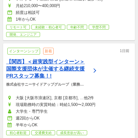
月給210,000〜400,000円
頻度は相談可
1年からOK
リモート可
未経験・初心者可
年齢不問
学歴不問
開発、エンジニア
1日前
インターンシップ
新着
【関西】＜超実践型インターン＞
国際支援団体が主催する継続支援
PRスタッフ募集！!
株式会社サニーサイドアップグループ（業務運
営：株式会社グッドアンドカンパニー）
大阪 [大阪市浪速区], 京都 [京都市], ...他2件
現場勤務時の実質時給：時給1,500〜2,000円
大学生・専門学生
週2回からOK
半年からOK
初心者歓迎
交通費支給
成長意欲が高い