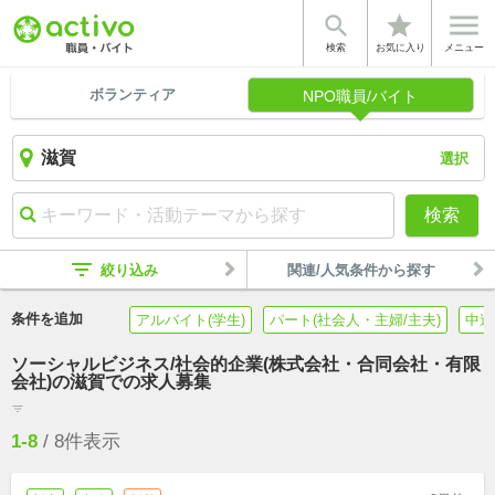


star
検索
お気に入り
メニュー
ボランティア
NPO職員/バイト
選択
検索
filter_list
絞り込み
関連/人気条件から探す
条件を追加
アルバイト(学生)
パート(社会人・主婦/主夫)
中途
ソーシャルビジネス/社会的企業(株式会社・合同会社・有限
会社)の滋賀での求人募集
filter_list
1-8
/
8
件表示