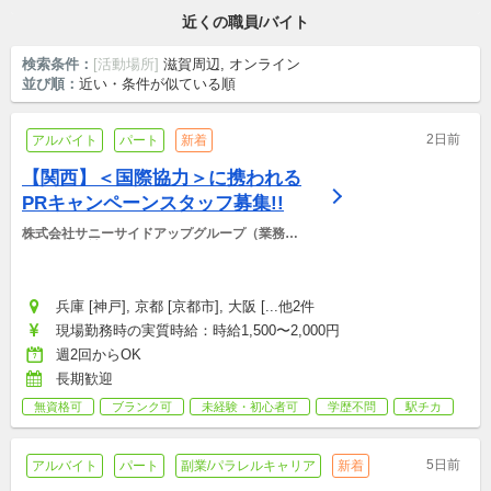
近くの職員/バイト
検索条件：
[活動場所]
滋賀周辺, オンライン
並び順：
近い・条件が似ている順
2日前
アルバイト
パート
新着
【関西】＜国際協力＞に携われる
PRキャンペーンスタッフ募集!!
株式会社サニーサイドアップグループ（業務運
営：株式会社グッドアンドカンパニー）
兵庫 [神戸], 京都 [京都市], 大阪 [...他2件
現場勤務時の実質時給：時給1,500〜2,000円
週2回からOK
長期歓迎
無資格可
ブランク可
未経験・初心者可
学歴不問
駅チカ
5日前
アルバイト
パート
副業/パラレルキャリア
新着