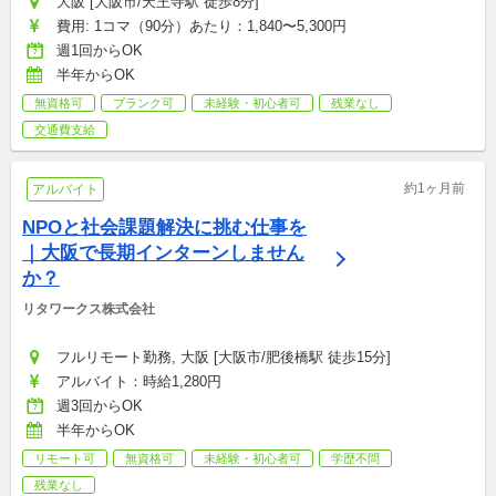
大阪 [大阪市/天王寺駅 徒歩8分]
費用: 1コマ（90分）あたり：1,840〜5,300円
週1回からOK
半年からOK
無資格可
ブランク可
未経験・初心者可
残業なし
交通費支給
約1ヶ月前
アルバイト
NPOと社会課題解決に挑む仕事を
｜大阪で長期インターンしません
か？
リタワークス株式会社
フルリモート勤務, 大阪 [大阪市/肥後橋駅 徒歩15分]
アルバイト：時給1,280円
週3回からOK
半年からOK
リモート可
無資格可
未経験・初心者可
学歴不問
残業なし