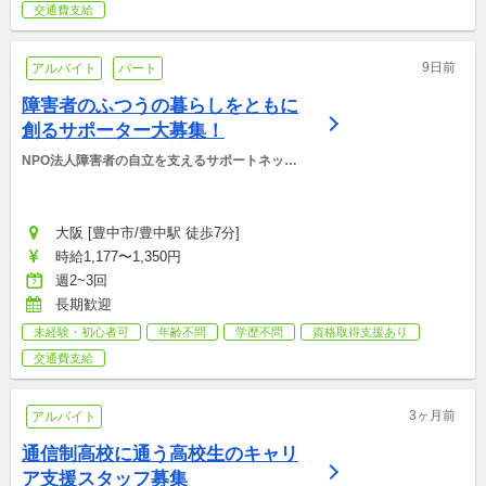
交通費支給
9日前
アルバイト
パート
障害者のふつうの暮らしをともに
創るサポーター大募集！
NPO法人障害者の自立を支えるサポートネット
ワーク
大阪 [豊中市/豊中駅 徒歩7分]
時給1,177〜1,350円
週2~3回
長期歓迎
未経験・初心者可
年齢不問
学歴不問
資格取得支援あり
交通費支給
3ヶ月前
アルバイト
通信制高校に通う高校生のキャリ
ア支援スタッフ募集