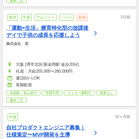
週休二日
2日前
新卒
中途
アルバイト
パート
新着
「運動×生活」療育特化型の放課後
デイで子供の成長を応援しよう
株式会社　笑
大阪 [堺市北区/新金岡駅 徒歩20分]
社員：月給255,000〜280,000円
週1回からOK
長期歓迎
未経験・初心者可
学歴不問
マイカー通勤可
残業なし
週休二日
10ヶ月前
中途
自社プロダクトエンジニア募集｜
仕様策定〜MVP開発を主導