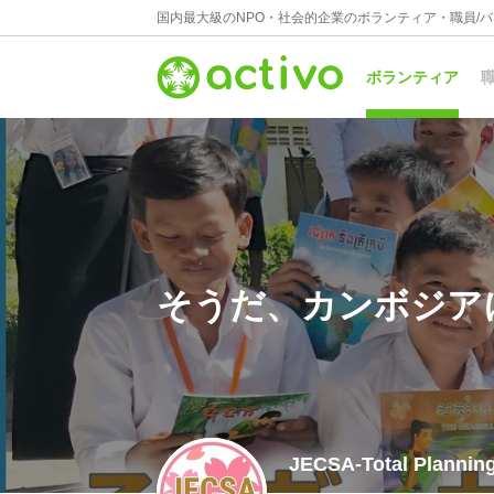
国内最大級のNPO・社会的企業のボランティア・職員/
ボランティア
職
そうだ、カンボジア
JECSA-Total Plannin