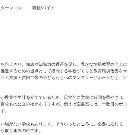
ンターン
職員/バイト
14
力を向上させ、知恵や知識力の獲得を促し、豊かな情操教育の向上に
を推進するための拠点として機能する学校づくりと教育環境改善をサ
スラム支援・貧困世帯の子どもたちへのマンスリーサポートなど、ピ
帯が農業で生計を立てているため、日常的に労働に時間を費やされ、
何百校もの公立学校がありますが、例えば図書室には、十数冊のボロ
ます。
洗い場がない学校もあります。そういったところに、必要に応じて、
要な取り組みの柱です。