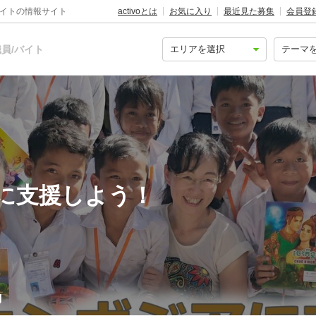
バイトの情報サイト
activoとは
お気に入り
最近見た募集
会員登
員/バイト
に支援しよう！
g