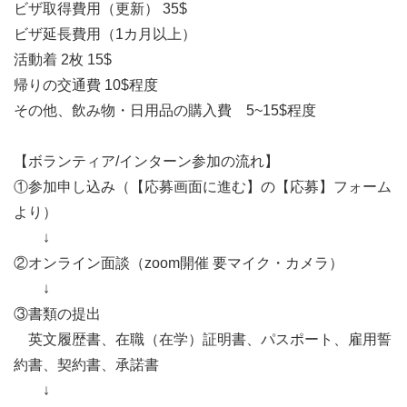
ビザ取得費用（更新） 35$
ビザ延長費用（1カ月以上）
活動着 2枚 15$
帰りの交通費 10$程度
その他、飲み物・日用品の購入費 5~15$程度
【ボランティア/インターン参加の流れ】
①参加申し込み（【応募画面に進む】の【応募】フォーム
より）
↓
②オンライン面談（zoom開催 要マイク・カメラ）
↓
③書類の提出
英文履歴書、在職（在学）証明書、パスポート、雇用誓
約書、契約書、承諾書
↓