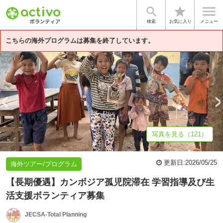


star
基本情報
カンボジアにおける孤児たちの現状
クメールの地で人生のス
検索
お気に入り
メニュー
こちらの海外プログラムは募集を終了しています。
写真を見る（121）
更新日:
2026/05/25
海外ツアー/プログラム
【長期優遇】カンボジア孤児院滞在 学習指導及び生
活支援ボランティア募集
JECSA-Total Planning