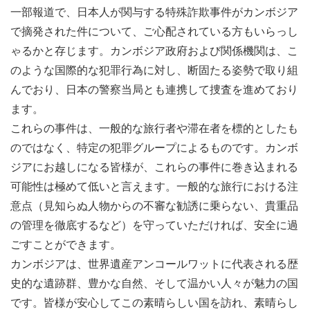
一部報道で、日本人が関与する特殊詐欺事件がカンボジア
で摘発された件について、ご心配されている方もいらっし
ゃるかと存じます。カンボジア政府および関係機関は、こ
のような国際的な犯罪行為に対し、断固たる姿勢で取り組
んでおり、日本の警察当局とも連携して捜査を進めており
ます。
これらの事件は、一般的な旅行者や滞在者を標的としたも
のではなく、特定の犯罪グループによるものです。カンボ
ジアにお越しになる皆様が、これらの事件に巻き込まれる
可能性は極めて低いと言えます。一般的な旅行における注
意点（見知らぬ人物からの不審な勧誘に乗らない、貴重品
の管理を徹底するなど）を守っていただければ、安全に過
ごすことができます。
カンボジアは、世界遺産アンコールワットに代表される歴
史的な遺跡群、豊かな自然、そして温かい人々が魅力の国
です。皆様が安心してこの素晴らしい国を訪れ、素晴らし