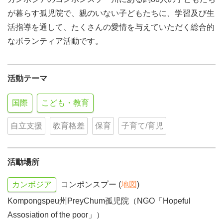
が暮らす孤児院で、親のいない子どもたちに、学習及び生
活指導を通して、たくさんの愛情を与えていただく総合的
なボランティア活動です。
活動テーマ
国際
こども・教育
自立支援
教育格差
保育
子育て/育児
活動場所
カンボジア
コンポンスプー (
地図
)
Kompongspeu州PreyChum孤児院（NGO「Hopeful
Assosiation of the poor」）