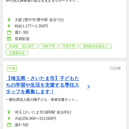
NPO法人障害者の自立を支えるサポートネット
ワーク
大阪 [豊中市/豊中駅 徒歩7分]
時給1,177〜1,350円
週2~3回
長期歓迎
未経験・初心者可
年齢不問
学歴不問
資格取得支援あり
交通費支給
11日前
中途
【埼玉県・さいたま市】子どもた
ちの学習や生活を支援する専任ス
タッフを募集します！
一般社団法人彩の国子ども・若者支援ネットワ
ーク
埼玉 [さいたま市/浦和駅 徒歩8分]
月給258,800〜313,000円
週4~5回