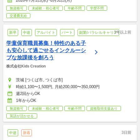
2026年7月1日(水)~8月31日(月)
無資格可
未経験・初心者可
年齢不問
学歴不問
交通費支給
1年以上前
新卒
中途
アルバイト
パート
副業/パラレルキャリア
学童保育職員募集！特性のある子
も安心して過ごせるインクルーシ
ブな放課後を創ろう
株式会社Kids Creation 
茨城 [つくば市, つくば市]
時給1,100〜1,500円, 月給200,000〜350,000円
週2回からOK
1年からOK
無資格可
未経験・初心者可
年齢不問
資格取得支援あり
英語が活かせる
3日前
中途
新着