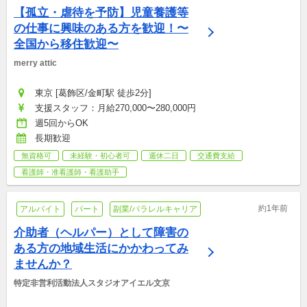
【孤立・虐待を予防】児童養護等
の仕事に興味のある方を歓迎！〜
全国から移住歓迎〜
merry attic
東京 [葛飾区/金町駅 徒歩2分]
支援スタッフ：月給270,000〜280,000円
週5回からOK
長期歓迎
無資格可
未経験・初心者可
週休二日
交通費支給
看護師・准看護師・看護助手
約1年前
アルバイト
パート
副業/パラレルキャリア
介助者（ヘルパー）として障害の
ある方の地域生活にかかわってみ
ませんか？
特定非営利活動法人スタジオアイエル文京