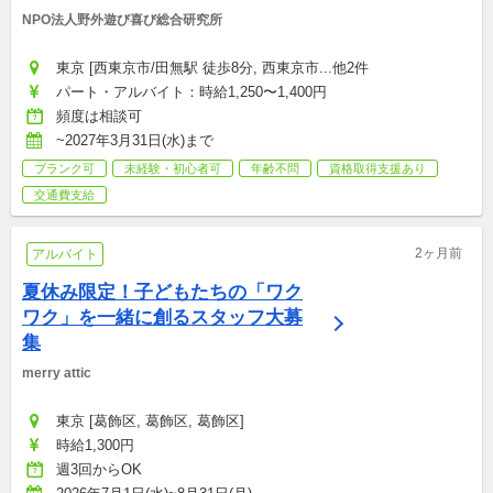
NPO法人野外遊び喜び総合研究所
東京 [西東京市/田無駅 徒歩8分, 西東京市...他2件
パート・アルバイト：時給1,250〜1,400円
頻度は相談可
~2027年3月31日(水)まで
ブランク可
未経験・初心者可
年齢不問
資格取得支援あり
交通費支給
2ヶ月前
アルバイト
夏休み限定！子どもたちの「ワク
ワク」を一緒に創るスタッフ大募
集
merry attic
東京 [葛飾区, 葛飾区, 葛飾区]
時給1,300円
週3回からOK