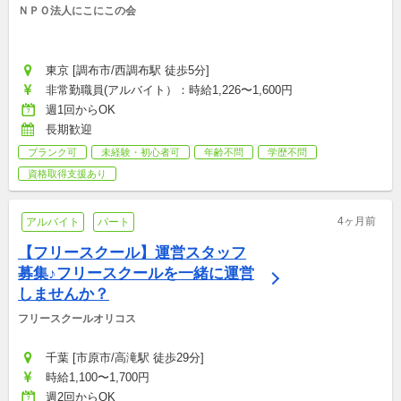
ＮＰＯ法人にこにこの会
東京 [調布市/西調布駅 徒歩5分]
非常勤職員(アルバイト）：時給1,226〜1,600円
週1回からOK
長期歓迎
ブランク可
未経験・初心者可
年齢不問
学歴不問
資格取得支援あり
4ヶ月前
アルバイト
パート
【フリースクール】運営スタッフ
募集♪フリースクールを一緒に運営
しませんか？
フリースクールオリコス
千葉 [市原市/高滝駅 徒歩29分]
時給1,100〜1,700円
週2回からOK