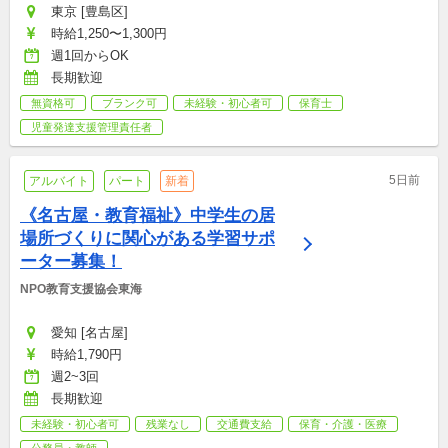
東京 [豊島区]
時給1,250〜1,300円
週1回からOK
長期歓迎
無資格可
ブランク可
未経験・初心者可
保育士
児童発達支援管理責任者
5日前
アルバイト
パート
新着
《名古屋・教育福祉》中学生の居
場所づくりに関心がある学習サポ
ーター募集！
NPO教育支援協会東海
愛知 [名古屋]
時給1,790円
週2~3回
長期歓迎
未経験・初心者可
残業なし
交通費支給
保育・介護・医療