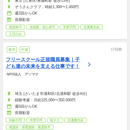
東京 [江東区/東陽町駅 徒歩13分]
ぞうさんクラブ：時給1,300〜1,450円
週2回からOK
長期歓迎
無資格可
未経験・初心者可
学歴不問
交通費支給
土日のみ
17日前
新卒
中途
フリースクール正規職員募集｜子
ども達の未来を支える仕事です！
 NPO法人　アソマナ
埼玉 [さいたま市浦和区/北浦和駅 徒歩4分]
経験考慮：月給225,000〜350,000円
週5回からOK
長期歓迎
年齢不問
学歴不問
駅チカ
交通費支給
看護師・准看護師・看護助手