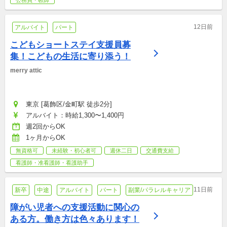
公務員・教師
12日前
アルバイト
パート
こどもショートステイ支援員募
集！こどもの生活に寄り添う！
merry attic
東京 [葛飾区/金町駅 徒歩2分]
アルバイト：時給1,300〜1,400円
週2回からOK
1ヶ月からOK
無資格可
未経験・初心者可
週休二日
交通費支給
看護師・准看護師・看護助手
11日前
新卒
中途
アルバイト
パート
副業/パラレルキャリア
障がい児者への支援活動に関心の
ある方。働き方は色々あります！