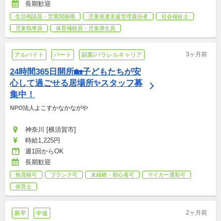
長期歓迎
生活相談員・営業関係職
児童発達支援管理責任者
社会福祉士
児童指導員
保育補助員・児童厚生員
3ヶ月前
アルバイト
パート
副業/パラレルキャリア
24時間365日開所🏡子どもたちが安
心して過ごせる居場所✨スタッフ募
集中！
NPO法人よこすかなかながや
神奈川 [横須賀市]
時給1,225円
週1回からOK
長期歓迎
無資格可
ブランク可
未経験・初心者可
マイカー通勤可
保育士
2ヶ月前
新卒
中途