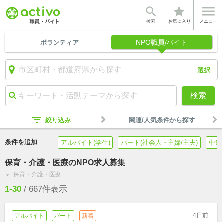


star
検索
お気に入り
メニュー
NPO職員/バイト
ボランティア
選択
検索
filter_list
絞り込み
関連/人気条件から探す
条件を追加
アルバイト(学生)
パート(社会人・主婦/主夫)
中途
保育・介護・医療のNPO求人募集
保育・介護・医療
filter_list
1-30
/
667
件表示
4日前
アルバイト
パート
新着