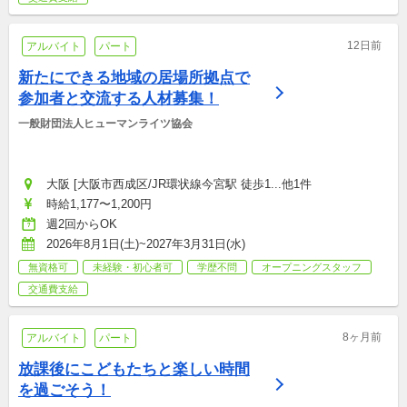
12日前
アルバイト
パート
新たにできる地域の居場所拠点で
参加者と交流する人材募集！
一般財団法人ヒューマンライツ協会
大阪 [大阪市西成区/JR環状線今宮駅 徒歩1...他1件
時給1,177〜1,200円
週2回からOK
2026年8月1日(土)~2027年3月31日(水)
無資格可
未経験・初心者可
学歴不問
オープニングスタッフ
交通費支給
8ヶ月前
アルバイト
パート
放課後にこどもたちと楽しい時間
を過ごそう！