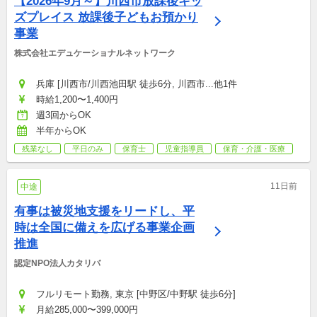
【2026年9月～】川西市放課後キッ
ズプレイス 放課後子どもお預かり
事業
株式会社エデュケーショナルネットワーク
兵庫 [川西市/川西池田駅 徒歩6分, 川西市...他1件
時給1,200〜1,400円
週3回からOK
半年からOK
残業なし
平日のみ
保育士
児童指導員
保育・介護・医療
11日前
中途
有事は被災地支援をリードし、平
時は全国に備えを広げる事業企画
推進
認定NPO法人カタリバ
フルリモート勤務, 東京 [中野区/中野駅 徒歩6分]
月給285,000〜399,000円