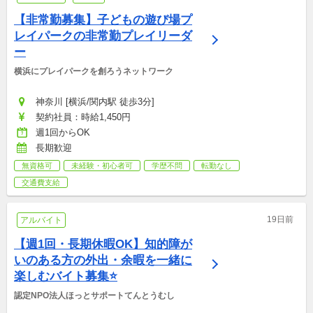
【非常勤募集】子どもの遊び場プ
レイパークの非常勤プレイリーダ
ー
横浜にプレイパークを創ろうネットワーク
神奈川 [横浜/関内駅 徒歩3分]
契約社員：時給1,450円
週1回からOK
長期歓迎
無資格可
未経験・初心者可
学歴不問
転勤なし
交通費支給
19日前
アルバイト
【週1回・長期休暇OK】知的障が
いのある方の外出・余暇を一緒に
楽しむバイト募集⭐
認定NPO法人ほっとサポートてんとうむし