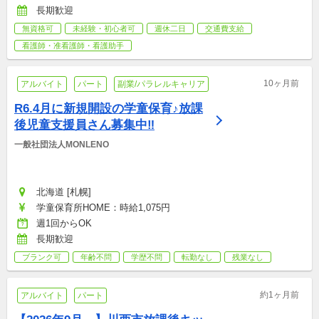
長期歓迎
無資格可
未経験・初心者可
週休二日
交通費支給
看護師・准看護師・看護助手
10ヶ月前
アルバイト
パート
副業/パラレルキャリア
R6.4月に新規開設の学童保育♪放課
後児童支援員さん募集中‼︎
一般社団法人MONLENO
北海道 [札幌]
学童保育所HOME：時給1,075円
週1回からOK
長期歓迎
ブランク可
年齢不問
学歴不問
転勤なし
残業なし
約1ヶ月前
アルバイト
パート