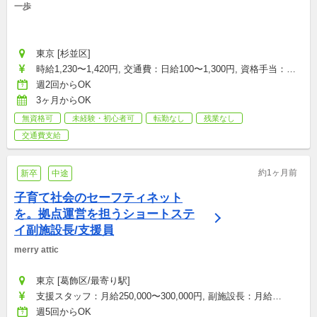
一歩
東京 [杉並区]
時給1,230〜1,420円, 交通費：日給100〜1,300円, 資格手当：日
給50円
週2回からOK
3ヶ月からOK
無資格可
未経験・初心者可
転勤なし
残業なし
交通費支給
約1ヶ月前
新卒
中途
子育て社会のセーフティネット
を。拠点運営を担うショートステ
イ副施設長/支援員
merry attic
東京 [葛飾区/最寄り駅]
支援スタッフ：月給250,000〜300,000円, 副施設長：月給
270,000〜320,000円
週5回からOK