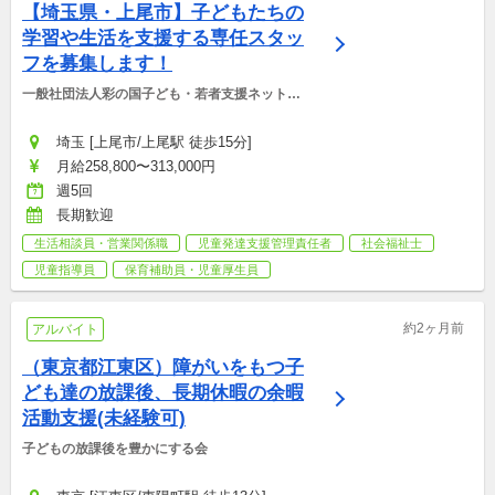
【埼玉県・上尾市】子どもたちの
学習や生活を支援する専任スタッ
フを募集します！
一般社団法人彩の国子ども・若者支援ネットワ
ーク
埼玉 [上尾市/上尾駅 徒歩15分]
月給258,800〜313,000円
週5回
長期歓迎
生活相談員・営業関係職
児童発達支援管理責任者
社会福祉士
児童指導員
保育補助員・児童厚生員
約2ヶ月前
アルバイト
（東京都江東区）障がいをもつ子
ども達の放課後、長期休暇の余暇
活動支援(未経験可)
子どもの放課後を豊かにする会