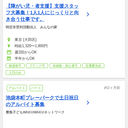
【障がい児・者支援】支援スタッ
フ大募集！1人1人にじっくりと向
き合う仕事です。
特定非営利活動法人　みんなの家
東京 [大田区]
時給1,320〜1,800円
週2回からOK
半年からOK
無資格可
ブランク可
未経験・初心者可
交通費支給
土日のみ
約2ヶ月前
アルバイト
パート
池袋本町プレーパークで土日祝日
のアルバイト募集
豊島子どもWAKUWAKUネットワーク