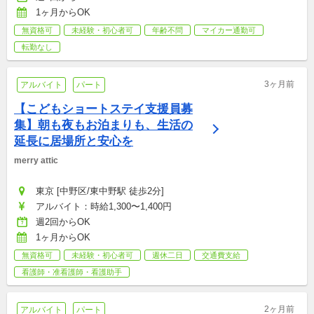
1ヶ月からOK
無資格可
未経験・初心者可
年齢不問
マイカー通勤可
転勤なし
3ヶ月前
アルバイト
パート
【こどもショートステイ支援員募
集】朝も夜もお泊まりも、生活の
延長に居場所と安心を
merry attic
東京 [中野区/東中野駅 徒歩2分]
アルバイト：時給1,300〜1,400円
週2回からOK
1ヶ月からOK
無資格可
未経験・初心者可
週休二日
交通費支給
看護師・准看護師・看護助手
2ヶ月前
アルバイト
パート