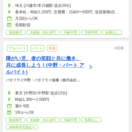
埼玉 [川越市/本川越駅 徒歩20分]
基本給：時給1,150円, 交通費：日給0〜500円, 送迎業務(任
意）：時給50円
月2回からOK
長期歓迎
無資格可
未経験・初心者可
年齢不問
学歴不問
転勤なし
4日前
アルバイト
パート
新着
障がい児、者の笑顔と共に働き、
共に成長しよう！(中野・パート ア
ルバイト)
バタフライ中野・バタフライ板橋（株式会社
BCS)
東京 [中野区/中野駅 徒歩12分]
時給1,300〜2,000円
週4~5回
1年からOK
無資格可
未経験・初心者可
年齢不問
転勤なし
資格取得支援あり