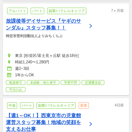
7ヶ月前
アルバイト
パート
副業/パラレルキャリア
放課後等デイサービス『ヤギのサ
ンダル』スタッフ募集！！
特定非営利活動法人よりみちくらぶ
東京 [杉並区/富士見ヶ丘駅 徒歩18分]
時給1,240〜1,280円
週2~3回
1年からOK
無資格可
未経験・初心者可
学歴不問
交通費支給
平日のみ
4日前
中途
パート
副業/パラレルキャリア
新着
【週1～OK！】西東京市の児童館
運営スタッフ募集！地域の笑顔を
支えるお仕事