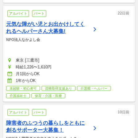
22日前
アルバイト
パート
元気な障がい児とお出かけしてく
れるヘルパーさん大募集!
NPO法人なかよし会
東京 [三鷹市]
時給1,226〜1,610円
月1回からOK
1年からOK
未経験・初心者可
資格取得支援あり
介護職・ヘルパー
介護福祉士
保育・介護・医療
10日前
アルバイト
パート
障害者のふつうの暮らしをともに
創るサポーター大募集！