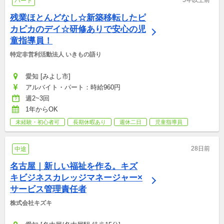
5年以上前
パート
残業ほとんどなし☆新築移転したピ
カピカのデイ☆研修ありで安心の児
童指導員！
特定非営利活動法人 いきもの語り
愛知 [みよし市]
アルバイト・パート：時給960円
週2~3回
1年からOK
未経験・初心者可
長期休暇あり
週休二日
児童指導員
28日前
中途
名古屋｜新しい福祉を作る。キズ
キビジネスカレッジマネージャー×
サービス管理責任者
株式会社キズキ