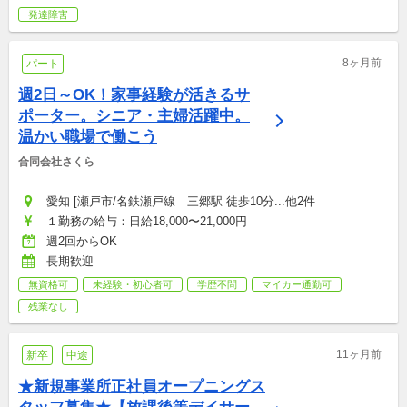
発達障害
8ヶ月前
パート
週2日～OK！家事経験が活きるサ
ポーター。シニア・主婦活躍中。
温かい職場で働こう
合同会社さくら
愛知 [瀬戸市/名鉄瀬戸線　三郷駅 徒歩10分...他2件
１勤務の給与：日給18,000〜21,000円
週2回からOK
長期歓迎
無資格可
未経験・初心者可
学歴不問
マイカー通勤可
残業なし
11ヶ月前
新卒
中途
★新規事業所正社員オープニングス