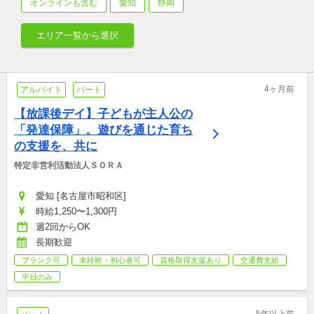
オンラインも含む
愛知
静岡
エリア一覧から選択
4ヶ月前
アルバイト
パート
【放課後デイ】子どもが主人公の
「発達保障」。遊びを通じた育ち
の支援を、共に
特定非営利活動法人ＳＯＲＡ
愛知 [名古屋市昭和区]
時給1,250〜1,300円
週2回からOK
長期歓迎
ブランク可
未経験・初心者可
資格取得支援あり
交通費支給
平日のみ