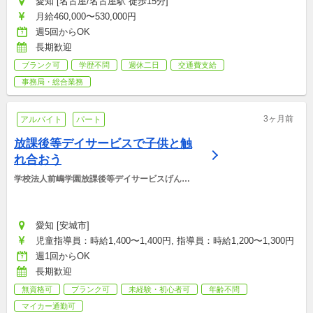
愛知 [名古屋/名古屋駅 徒歩15分]
月給460,000〜530,000円
週5回からOK
長期歓迎
ブランク可
学歴不問
週休二日
交通費支給
事務局・総合業務
3ヶ月前
アルバイト
パート
放課後等デイサービスで子供と触
れ合おう
学校法人前嶋学園放課後等デイサービスげんき
キッズ
愛知 [安城市]
児童指導員：時給1,400〜1,400円, 指導員：時給1,200〜1,300円
週1回からOK
長期歓迎
無資格可
ブランク可
未経験・初心者可
年齢不問
マイカー通勤可