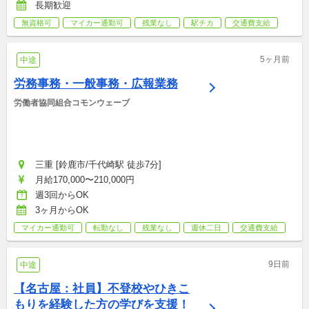
長期歓迎
無資格可
マイカー通勤可
残業なし
駅チカ
交通費支給
5ヶ月前
中途
労務事務・一般事務・広報業務
労働者協同組合コモンウェーブ
三重 [鈴鹿市/千代崎駅 徒歩7分]
月給170,000〜210,000円
週3回からOK
3ヶ月からOK
マイカー通勤可
転勤なし
残業なし
週休二日
交通費支給
9日前
中途
【名古屋：社員】不登校やひきこ
もりを経験した方の学びを支援！