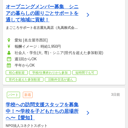
オープニングメンバー募集　シニ
アの暮らしの困りごとサポートを
通して地域に貢献！
まごころサポート名古屋丸高店（丸高株式会
社）
愛知 [名古屋市西区]
報酬イメージ：時給1,950円
社会人・学生(大, 専)・シニア(世代を超えた参加歓迎)
週1回からOK
半年からOK
初心者歓迎
学校/仕事終わりから参加
短時間でも可
世代を超えた参加歓迎
活動外交流が盛ん
3日前
パート
新着
学校への訪問支援スタッフを募集
中！〜学校を子どもたちの居場所
へ〜【愛知】
NPO法人コネクトスポット