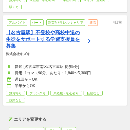
無資格可
未経験・初心者可
学歴不問
マイカー通勤可
駅チカ
4日前
アルバイト
パート
副業/パラレルキャリア
新着
【名古屋駅】不登校や高校中退の
生徒をサポートする学習支援員を
募集
株式会社キズキ
愛知 [名古屋市南区/名古屋駅 徒歩5分]
費用: 1コマ（90分）あたり：1,840〜5,300円
週1回からOK
半年からOK
無資格可
ブランク可
未経験・初心者可
転勤なし
残業なし
エリアを変更する