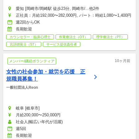
愛知 [岡崎市/岡崎駅 徒歩23分, 岡崎市/...他2件
正社員：月給192,000〜282,000円, パート：時給1,080〜1,400円
週2回からOK
長期歓迎
カウンセラー・臨床心理士
作業療法士（OT）
理学療法士（PT）
言語聴覚士（ST）
サービス提供責任者
10ヶ月前
メンバー/継続ボランティア
女性の社会参加・就労を応援　正
規職員募集！
一般社団法人Reon
岐阜 [岐阜市]
月給200,000〜250,000円
社会人(幅広い年代が活躍)
週5回
長期歓迎