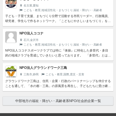
名古屋,愛知
こども・教育,地域活性化・まちづくり,福祉・障がい・高齢者
子ども・子育て支援、まちづくり分野で活動する市民リーダー、行政職員、
研究者、学生らで作るネットワーク。「こどもにやさしいまちづくり」を
2000年発足当初からのミッションとして掲げ、ネットワークを...
NPO法人ココナ
石川,金沢市
こども・教育,地域活性化・まちづくり,福祉・障がい・高齢者
NPO法人ココナスポーツクラブでは特に『体操』に特化した多世代・多目
的の地域クラブを育成していきたいと思っております。 「多世代」とは、
子どもから大人まであらゆる年齢で体操を楽しむ事ができる一貫...
NPO法人グラウンドワーク三島
三島市,静岡
こども・教育,国際,震災・災害
グラウンドワーク三島は、住民・企業・行政のパートナーシップを仲介する
ことを通して、「水の都・三島」の原風景を再生し、子どもたちに受け継い
でいくこ とを目指す特定非営利活動法人（NPO法人）です。...
中部地方の福祉・障がい・高齢者系NPO/社会的企業一覧