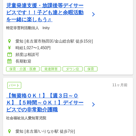
児童発達支援・放課後等デイサー
ビスです！！子ども達と余暇活動
を一緒に楽しもう♬
特定非営利活動法人　Inity
愛知 [名古屋市熱田区/金山総合駅 徒歩15分]
時給1,027〜1,450円
頻度は相談可
長期歓迎
保育・介護・医療
発達障害
ダウン症
保育
11ヶ月前
パート
【無資格ＯＫ！】【週３日～Ｏ
Ｋ】【５時間～ＯＫ！】デイサー
ビスでの非常勤介護職
社会福祉法人愛知育児院
愛知 [名古屋/いりなか駅 徒歩7分]