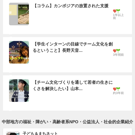
【コラム】カンボジアの放置された支援
1年以上
前
【学生インターンの目線でチーム文化を創
るということ】長野天音...
3年弱前
【チーム文化づくりを通して若者の生きに
くさを解決したい】山本...
約3年前
中部地方の福祉・障がい・高齢者系NPO・公益法人・社会的企業紹介
子ども＆まちネット