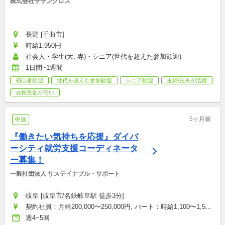
株式会社サザンクロス
長野 [千曲市]
時給1,950円
社会人・学生(大, 専)・シニア(世代を超えた参加歓迎)
1日間~1週間
初心者歓迎
世代を超えた参加歓迎
シニア歓迎
主婦/主夫が活躍
成長意欲が高い
5ヶ月前
中途
『働きたい気持ちを応援』ダイバ
ーシティ就労支援コーディネータ
ー募集！
一般社団法人 サステイナブル・サポート
岐阜 [岐阜市/名鉄岐阜駅 徒歩3分]
契約社員：月給200,000〜250,000円, パート：時給1,100〜1,500
円
週4~5回