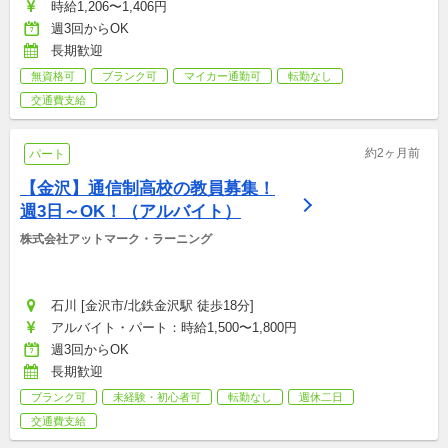
時給1,206〜1,406円
週3回からOK
長期歓迎
無資格可
ブランク可
マイカー通勤可
転勤なし
交通費支給
約2ヶ月前
パート
【金沢】通信制高校の教員募集！
週3日～OK！（アルバイト）
株式会社アットマーク・ラーニング
石川 [金沢市/北鉄金沢駅 徒歩18分]
アルバイト・パート：時給1,500〜1,800円
週3回からOK
長期歓迎
ブランク可
未経験・初心者可
転勤なし
週休二日
交通費支給