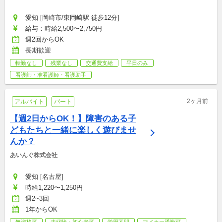
愛知 [岡崎市/東岡崎駅 徒歩12分]
給与：時給2,500〜2,750円
週2回からOK
長期歓迎
転勤なし
残業なし
交通費支給
平日のみ
看護師・准看護師・看護助手
2ヶ月前
アルバイト
パート
【週2日からOK！】障害のある子
どもたちと一緒に楽しく遊びませ
んか？
あいんぐ株式会社
愛知 [名古屋]
時給1,220〜1,250円
週2~3回
1年からOK