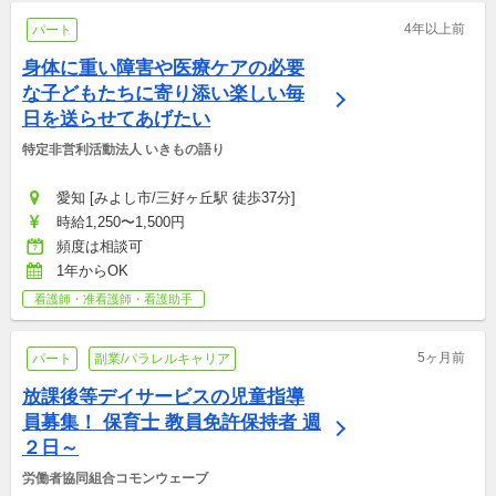
4年以上前
パート
身体に重い障害や医療ケアの必要
な子どもたちに寄り添い楽しい毎
日を送らせてあげたい
特定非営利活動法人 いきもの語り
愛知 [みよし市/三好ヶ丘駅 徒歩37分]
時給1,250〜1,500円
頻度は相談可
1年からOK
看護師・准看護師・看護助手
5ヶ月前
パート
副業/パラレルキャリア
放課後等デイサービスの児童指導
員募集！ 保育士 教員免許保持者 週
２日～
労働者協同組合コモンウェーブ