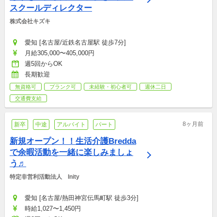
スクールディレクター
株式会社キズキ
愛知 [名古屋/近鉄名古屋駅 徒歩7分]
月給305,000〜405,000円
週5回からOK
長期歓迎
無資格可
ブランク可
未経験・初心者可
週休二日
交通費支給
8ヶ月前
新卒
中途
アルバイト
パート
新規オープン！！生活介護Bredda
で余暇活動を一緒に楽しみましょ
う♬
特定非営利活動法人　Inity
愛知 [名古屋/熱田神宮伝馬町駅 徒歩3分]
時給1,027〜1,450円