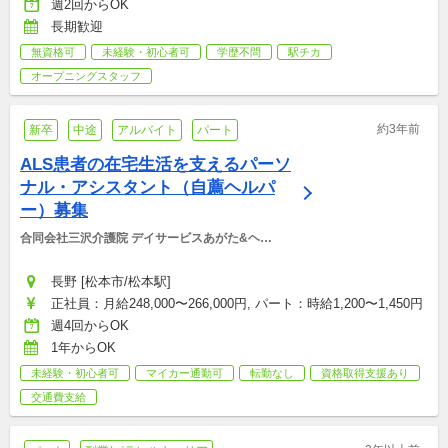
週2回からOK
長期歓迎
無資格可
未経験・初心者可
学歴不問
駅チカ
オープニングスタッフ
約3年前
新卒
中途
アルバイト
パート
ALS患者の在宅生活を支えるパーソ
ナル・アシスタント（自薦ヘルパ
ー）募集
合同会社三沢介護院 デイサービスあがた&ヘル
パーステーションあがた
長野 [松本市/松本駅]
正社員：月給248,000〜266,000円, パート：時給1,200〜1,450円
週4回からOK
1年からOK
未経験・初心者可
マイカー通勤可
転勤なし
資格取得支援あり
交通費支給