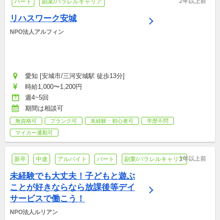
2年以上前
パート
副業/パラレルキャリア
リハスワーク安城
NPO法人アルフィン
愛知 [安城市/三河安城駅 徒歩13分]
時給1,000〜1,200円
週4~5回
期間は相談可
無資格可
ブランク可
未経験・初心者可
学歴不問
マイカー通勤可
1年以上前
新卒
中途
アルバイト
パート
副業/パラレルキャリア
未経験でも大丈夫！子どもと遊ぶ
ことが好きならなら放課後等デイ
サービスで働こう！
NPO法人ルリアン