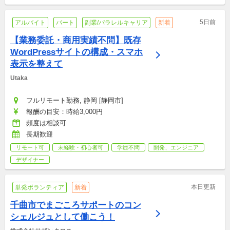
5日前
アルバイト
パート
副業/パラレルキャリア
新着
【業務委託・商用実績不問】既存
WordPressサイトの構成・スマホ
表示を整えて
Utaka
フルリモート勤務, 静岡 [静岡市]
報酬の目安：時給3,000円
頻度は相談可
長期歓迎
リモート可
未経験・初心者可
学歴不問
開発、エンジニア
デザイナー
本日更新
単発ボランティア
新着
千曲市でまごころサポートのコン
シェルジュとして働こう！