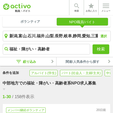


star
検索
お気に入り
メニュー
ボランティア
NPO職員/バイト
選択
検索
filter_list
絞り込み
関連/人気条件から探す
条件を追加
アルバイト(学生)
パート(社会人・主婦/主夫)
中途
中部地方での福祉・障がい・高齢者系NPO求人募集
filter_list
1-30
/
158
件表示
20日前
メンバー/継続ボランティア