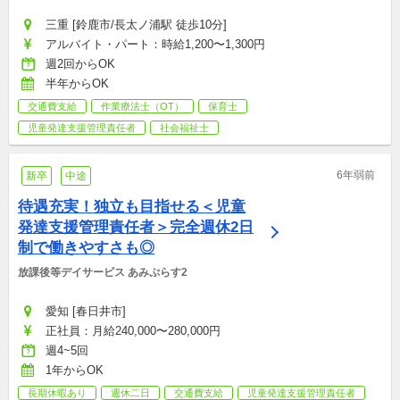
三重 [鈴鹿市/長太ノ浦駅 徒歩10分]
アルバイト・パート：時給1,200〜1,300円
週2回からOK
半年からOK
交通費支給
作業療法士（OT）
保育士
児童発達支援管理責任者
社会福祉士
6年弱前
新卒
中途
待遇充実！独立も目指せる＜児童
発達支援管理責任者＞完全週休2日
制で働きやすさも◎
放課後等デイサービス あみぷらす2
愛知 [春日井市]
正社員：月給240,000〜280,000円
週4~5回
1年からOK
長期休暇あり
週休二日
交通費支給
児童発達支援管理責任者