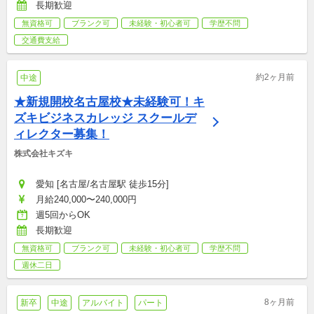
長期歓迎
無資格可
ブランク可
未経験・初心者可
学歴不問
交通費支給
約2ヶ月前
中途
★新規開校名古屋校★未経験可！キ
ズキビジネスカレッジ スクールデ
ィレクター募集！
株式会社キズキ
愛知 [名古屋/名古屋駅 徒歩15分]
月給240,000〜240,000円
週5回からOK
長期歓迎
無資格可
ブランク可
未経験・初心者可
学歴不問
週休二日
8ヶ月前
新卒
中途
アルバイト
パート