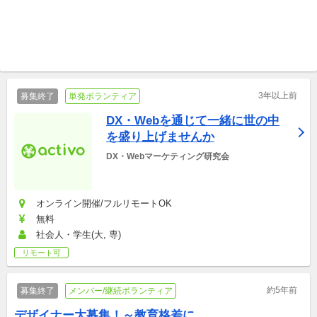
フルリモートOK, 東京 Interdisciplinary Art Festival Tokyo (IAFT)
フルリモートOK Harmorearth（ハモラス）
AICOT 2024ボランティア・イ
音楽好き集まれ！オンライン
ンターン・中長期スタッフ募
音楽イベントの企画・運営／
集
団体メンバー/継続ボランティア
リモート合唱ウェブサイト開
団体メンバー/継続ボランティア
発
3年以上前
募集終了
単発ボランティア
DX・Webを通じて一緒に世の中
を盛り上げませんか
DX・Webマーケティング研究会
オンライン開催/フルリモートOK
無料
社会人・学生(大, 専)
リモート可
約5年前
募集終了
メンバー/継続ボランティア
デザイナー大募集！～教育格差に