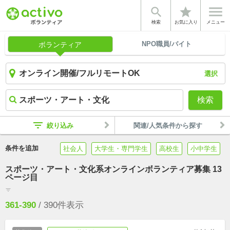


star
検索
お気に入り
メニュー
NPO職員/バイト
ボランティア
選択
検索
filter_list
絞り込み
関連/人気条件から探す
条件を追加
社会人
大学生・専門学生
高校生
小中学生
スポーツ・アート・文化系オンラインボランティア募集 13
ページ目
filter_list
361-390
/
390
件表示