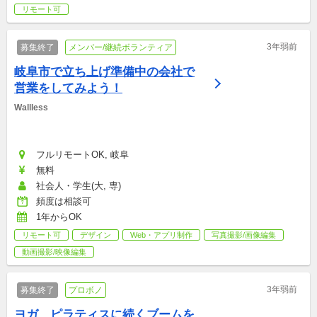
リモート可
3年弱前
募集終了
メンバー/継続ボランティア
岐阜市で立ち上げ準備中の会社で
営業をしてみよう！
Wallless
フルリモートOK, 岐阜
無料
社会人・学生(大, 専)
頻度は相談可
1年からOK
リモート可
デザイン
Web・アプリ制作
写真撮影/画像編集
動画撮影/映像編集
3年弱前
募集終了
プロボノ
ヨガ、ピラティスに続くブームを