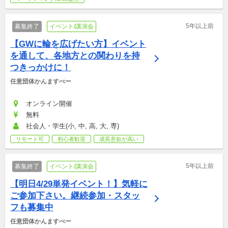
5年以上前
募集終了
イベント/講演会
【GWに輪を広げたい方】イベント
を通して、各地方との関わりを持
つきっかけに！
任意団体かんますべー
オンライン開催
無料
社会人・学生(小, 中, 高, 大, 専)
リモート可
初心者歓迎
成長意欲が高い
5年以上前
募集終了
イベント/講演会
【明日4/29単発イベント！】気軽に
ご参加下さい。継続参加・スタッ
フも募集中
任意団体かんますべー