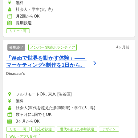
無料
社会人・学生(大, 専)
月2回からOK
長期歓迎
リモート可
4ヶ月前
募集終了
メンバー/継続ボランティア
「Webで世界を動かす体験」—— 
マーケティング×制作を1日から。
Dinasaur's
フルリモートOK, 東京 [渋谷区]
無料
社会人(世代を超えた参加歓迎)・学生(大, 専)
数ヶ月に1回でもOK
3ヶ月からOK
リモート可
初心者歓迎
世代を超えた参加歓迎
デザイン
Web・アプリ制作