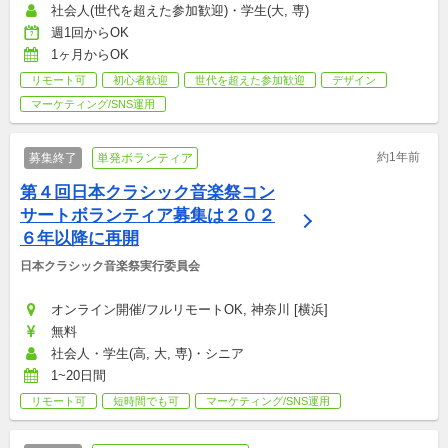
社会人(世代を超えた参加歓迎)・学生(大, 専)
週1回からOK
1ヶ月からOK
リモート可
初心者歓迎
世代を超えた参加歓迎
デザイン
マーケティング/SNS運用
約1年前
募集終了
単発ボランティア
第４回日本クラシック音楽祭コン
サートボランティア募集は２０２
６年以降に再開
日本クラシック音楽祭実行委員会
オンライン開催/フルリモートOK, 神奈川 [横浜]
無料
社会人・学生(高, 大, 専)・シニア
1~20日間
リモート可
短時間でも可
マーケティング/SNS運用