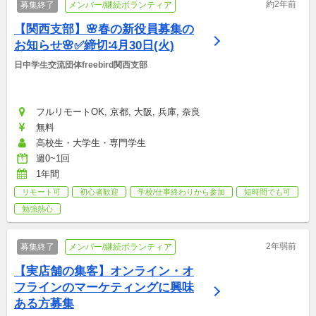
約2年前
募集終了
メンバー/継続ボランティア
【関西支部】🌸春の新役員募集の
お知らせ🌸✅締切∶4月30日(⁠火)⁠
日中学生交流団体freebird関西支部
フルリモートOK, 京都, 大阪, 兵庫, 奈良
無料
高校生・大学生・専門学生
週0~1回
1年間
リモート可
初心者歓迎
学校/仕事終わりから参加
短時間でも可
勉強熱心
2年弱前
募集終了
メンバー/継続ボランティア
【実店舗の集客】オンライン・オ
フラインのマーケティングに興味
ある方募集