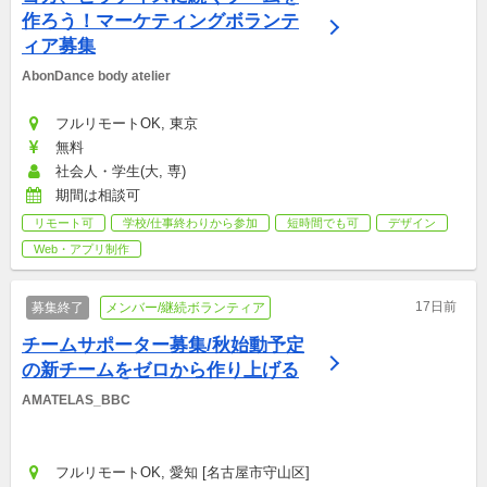
作ろう！マーケティングボランテ
ィア募集
AbonDance body atelier
フルリモートOK, 東京
無料
社会人・学生(大, 専)
期間は相談可
リモート可
学校/仕事終わりから参加
短時間でも可
デザイン
Web・アプリ制作
17日前
募集終了
メンバー/継続ボランティア
チームサポーター募集/秋始動予定
の新チームをゼロから作り上げる
AMATELAS_BBC
フルリモートOK, 愛知 [名古屋市守山区]