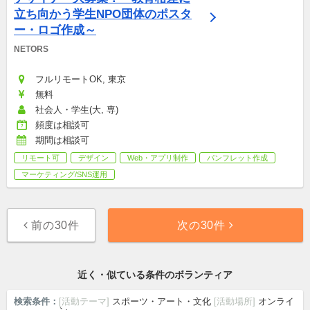
立ち向かう学生NPO団体のポスタ
ー・ロゴ作成～
NETORS
フルリモートOK, 東京
無料
社会人・学生(大, 専)
頻度は相談可
期間は相談可
リモート可
デザイン
Web・アプリ制作
パンフレット作成
マーケティング/SNS運用
前の30件
次の30件
近く・似ている条件のボランティア
検索条件：
[活動テーマ]
スポーツ・アート・文化
[活動場所]
オンライ