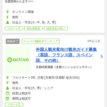
任意団体かんますべー
オンライン開催
無料
社会人・学生(小, 中, 高, 大, 専)
リモート可
初心者歓迎
成長意欲が高い
3年以上前
募集終了
メンバー/継続ボランティア
外国人観光客向け観光ガイド募集
（英語、フランス語、スペイン
語、その他）
京都武家屋敷（京都コンシェルジュサロン）
フルリモートOK, 京都 [京都市/京都駅 徒歩10分]
無料
社会人・学生(大, 専)・シニア
頻度は相談可
期間は相談可
リモート可