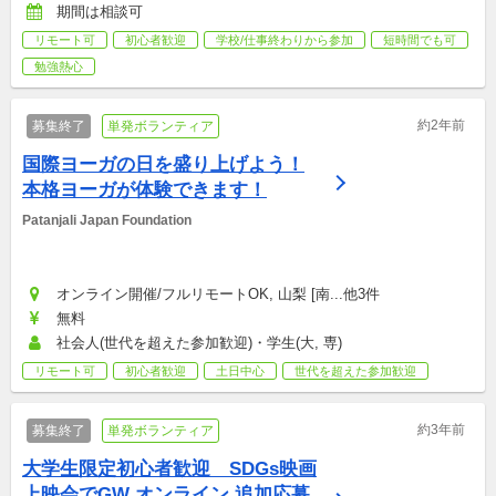
期間は相談可
リモート可
初心者歓迎
学校/仕事終わりから参加
短時間でも可
勉強熱心
約2年前
募集終了
単発ボランティア
国際ヨーガの日を盛り上げよう！
本格ヨーガが体験できます！
Patanjali Japan Foundation
オンライン開催/フルリモートOK, 山梨 [南...他3件
無料
社会人(世代を超えた参加歓迎)・学生(大, 専)
リモート可
初心者歓迎
土日中心
世代を超えた参加歓迎
約3年前
募集終了
単発ボランティア
大学生限定初心者歓迎　SDGs映画
上映会でGW オンライン 追加応募