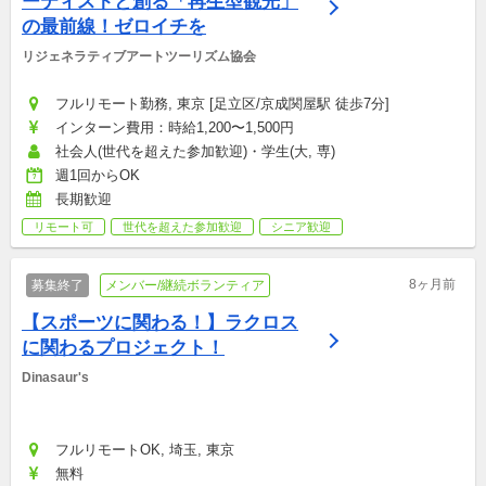
ーティストと創る「再生型観光」
の最前線！ゼロイチを
リジェネラティブアートツーリズム協会
フルリモート勤務, 東京 [足立区/京成関屋駅 徒歩7分]
インターン費用：時給1,200〜1,500円
社会人(世代を超えた参加歓迎)・学生(大, 専)
週1回からOK
長期歓迎
リモート可
世代を超えた参加歓迎
シニア歓迎
8ヶ月前
募集終了
メンバー/継続ボランティア
【スポーツに関わる！】ラクロス
に関わるプロジェクト！
Dinasaur's
フルリモートOK, 埼玉, 東京
無料