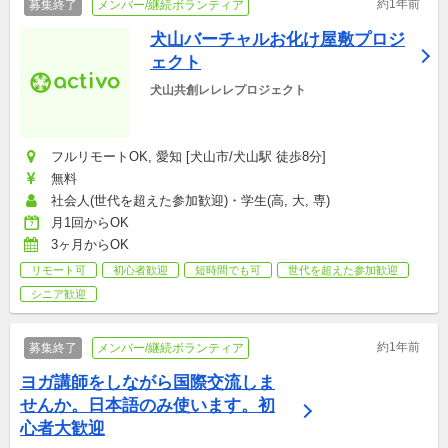
約1年前
募集終了
メンバー/継続ボランティア
犬山バーチャルお化け屋敷プロジ
ェクト
犬山共創レレレプロジェクト
フルリモートOK, 愛知 [犬山市/犬山駅 徒歩8分]
無料
社会人(世代を超えた参加歓迎)・学生(高, 大, 専)
月1回からOK
3ヶ月からOK
リモート可
初心者歓迎
短時間でも可
世代を超えた参加歓迎
シニア歓迎
約1年前
募集終了
メンバー/継続ボランティア
ヨガ講師をしながら国際交流しま
せんか。日本語のみ使います。初
心者大歓迎