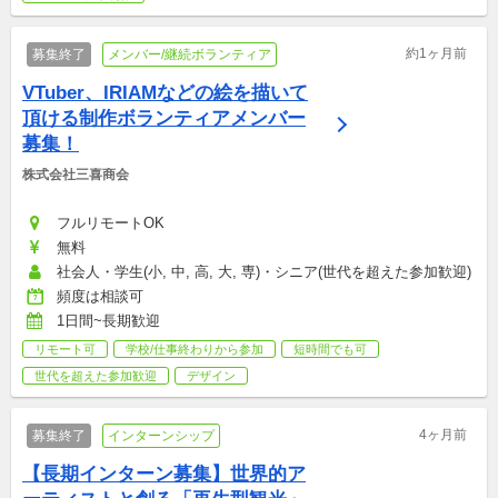
約1ヶ月前
募集終了
メンバー/継続ボランティア
VTuber、IRIAMなどの絵を描いて
頂ける制作ボランティアメンバー
募集！
株式会社三喜商会
フルリモートOK
無料
社会人・学生(小, 中, 高, 大, 専)・シニア(世代を超えた参加歓迎)
頻度は相談可
1日間~長期歓迎
リモート可
学校/仕事終わりから参加
短時間でも可
世代を超えた参加歓迎
デザイン
4ヶ月前
募集終了
インターンシップ
【長期インターン募集】世界的ア