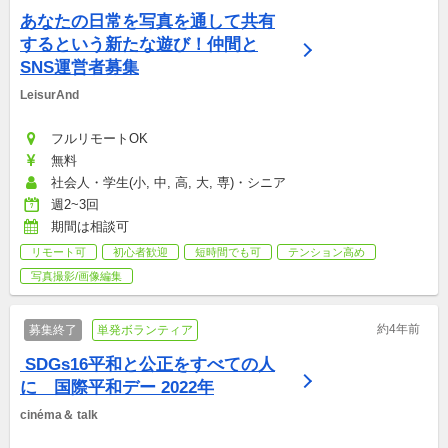
あなたの日常を写真を通して共有
するという新たな遊び！仲間と
SNS運営者募集
LeisurAnd
フルリモートOK
無料
社会人・学生(小, 中, 高, 大, 専)・シニア
週2~3回
期間は相談可
リモート可
初心者歓迎
短時間でも可
テンション高め
写真撮影/画像編集
約4年前
募集終了
単発ボランティア
 SDGs16平和と公正をすべての人
に　国際平和デー 2022年
cinéma＆ talk