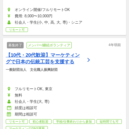
オンライン開催/フルリモートOK
費用: 8,000〜10,000円
社会人・学生(小, 中, 高, 大, 専)・シニア
リモート可
4年弱前
募集終了
メンバー/継続ボランティア
【10代・20代歓迎】マーケティン
グで日本の伝統工芸を支援する
一般財団法人　文化職人振興財団
フルリモートOK, 東京
無料
社会人・学生(大, 専)
頻度は相談可
期間は相談可
リモート可
初心者歓迎
学校/仕事終わりから参加
短時間でも可
マーケティング/SNS運用