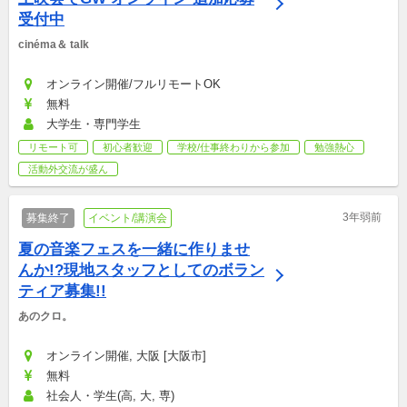
受付中
cinéma＆ talk
オンライン開催/フルリモートOK
無料
大学生・専門学生
リモート可
初心者歓迎
学校/仕事終わりから参加
勉強熱心
活動外交流が盛ん
3年弱前
募集終了
イベント/講演会
夏の音楽フェスを一緒に作りませ
んか!?現地スタッフとしてのボラン
ティア募集!!
あのクロ。
オンライン開催, 大阪 [大阪市]
無料
社会人・学生(高, 大, 専)