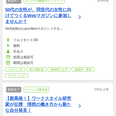
約5年前
募集終了
メンバー/継続ボランティア
50代の女性が、同世代の女性に向
けてつくるWebマガジンに参加し
ませんか？
50代女性のためのWebマガジン イテネ
［itene］
フルリモートOK
無料
社会人
頻度は相談可
期間は相談可
リモート可
初心者歓迎
短時間でも可
真面目・本気
ライティング
5年以上前
募集終了
イベント/講演会
【群馬発！】ワークスタイル研究
家が伝授　理想の働き方から新た
な自分発見！