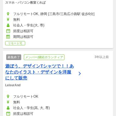
スマホ・パソコン教室くれば
フルリモートOK, 静岡 [三島市/三島広小路駅 徒歩6分]
無料
社会人・学生(大, 専)
頻度は相談可
期間は相談可
リモート可
3年以上前
募集終了
メンバー/継続ボランティア
遊ぼう、デザインTシャツで！！あ
なたのイラスト・デザインを洋服
にして販売
LeisurAnd
フルリモートOK
無料
社会人・学生(高, 大, 専)
頻度は相談可