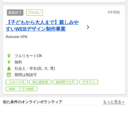
4年弱前
募集終了
プロボノ
【子どもから大人まで】親しみや
すいWEBデザイン制作事業
Ramune VPN
フルリモートOK
無料
社会人・学生(高, 大, 専)
期間は相談可
リモート可
初心者歓迎
短時間でも可
デザイン
Web・アプリ制作
似た条件のオンラインボランティア
もっと見る＞