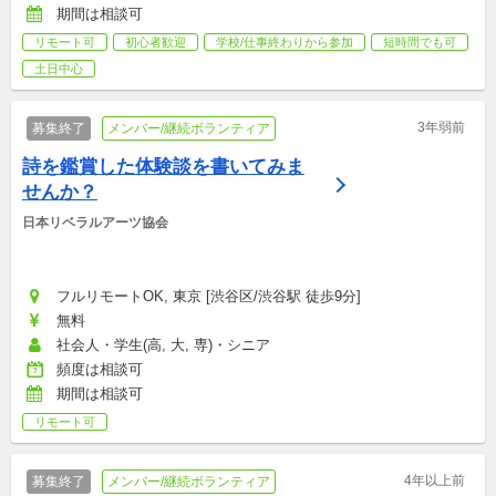
期間は相談可
リモート可
初心者歓迎
学校/仕事終わりから参加
短時間でも可
土日中心
3年弱前
募集終了
メンバー/継続ボランティア
詩を鑑賞した体験談を書いてみま
せんか？
日本リベラルアーツ協会
フルリモートOK, 東京 [渋谷区/渋谷駅 徒歩9分]
無料
社会人・学生(高, 大, 専)・シニア
頻度は相談可
期間は相談可
リモート可
4年以上前
募集終了
メンバー/継続ボランティア