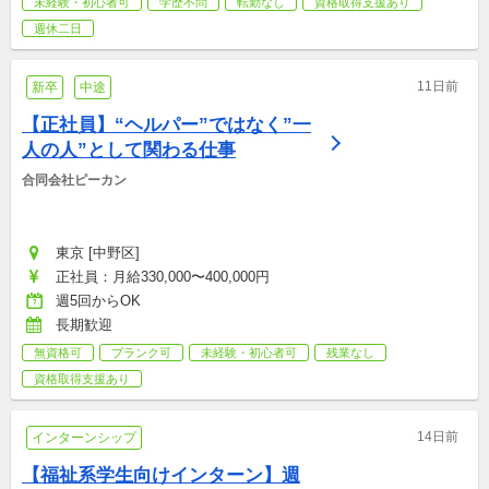
未経験・初心者可
学歴不問
転勤なし
資格取得支援あり
週休二日
11日前
新卒
中途
【正社員】“ヘルパー”ではなく”一
人の人”として関わる仕事
合同会社ピーカン
東京 [中野区]
正社員：月給330,000〜400,000円
週5回からOK
長期歓迎
無資格可
ブランク可
未経験・初心者可
残業なし
資格取得支援あり
14日前
インターンシップ
【福祉系学生向けインターン】週