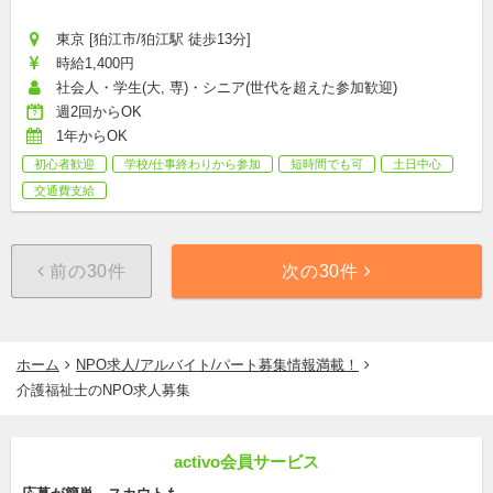
東京 [狛江市/狛江駅 徒歩13分]
時給1,400円
社会人・学生(大, 専)・シニア(世代を超えた参加歓迎)
週2回からOK
1年からOK
初心者歓迎
学校/仕事終わりから参加
短時間でも可
土日中心
交通費支給
前の30件
次の30件
ホーム
NPO求人/アルバイト/パート募集情報満載！
介護福祉士のNPO求人募集
activo会員サービス