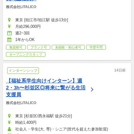
株式会社LITALICO
東京 [狛江市/狛江駅 徒歩13分]
月給296,000円
週2~3回
1年からOK
無資格可
ブランク可
未経験・初心者可
学歴不問
オープニングスタッフ
14日前
インターンシップ
【福祉系学生向けインターン】週
2・3h〜杉並区◎将来に繋がる生活
支援員
株式会社LITALICO
東京 [杉並区/西永福駅 徒歩21分]
時給1,400円
社会人・学生(大, 専)・シニア(世代を超えた参加歓迎)