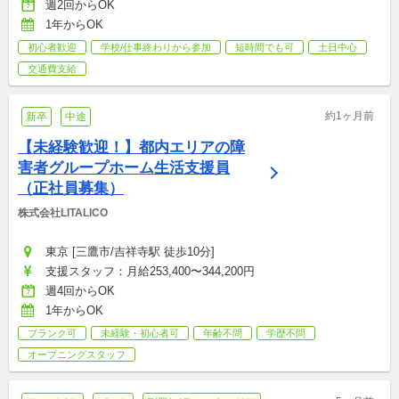
週2回からOK
1年からOK
初心者歓迎
学校/仕事終わりから参加
短時間でも可
土日中心
交通費支給
約1ヶ月前
新卒
中途
【未経験歓迎！】都内エリアの障
害者グループホーム生活支援員
（正社員募集）
株式会社LITALICO
東京 [三鷹市/吉祥寺駅 徒歩10分]
支援スタッフ：月給253,400〜344,200円
週4回からOK
1年からOK
ブランク可
未経験・初心者可
年齢不問
学歴不問
オープニングスタッフ