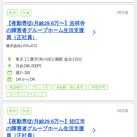
28日前
新卒
中途
【夜勤専従/月給29.6万〜】吉祥寺
の障害者グループホーム生活支援
員（正社員）
株式会社LITALICO
東京 [三鷹市/井の頭公園駅 徒歩13分]
月給296,000円
週2~3回
1年からOK
無資格可
ブランク可
未経験・初心者可
学歴不問
オープニングスタッフ
28日前
新卒
中途
【夜勤専従/月給29.6万〜】狛江市
の障害者グループホーム生活支援
員（正社員）