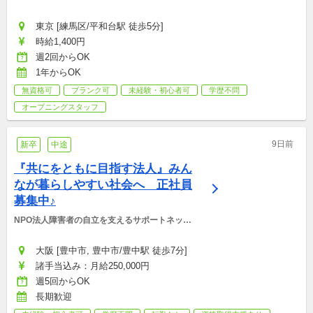
東京 [練馬区/平和台駅 徒歩5分]
時給1,400円
週2回からOK
1年からOK
無資格可
ブランク可
未経験・初心者可
学歴不問
オープニングスタッフ
9日前
新卒
中途
『共にをともに目指す法人』みん
なが暮らしやすい社会へ　正社員
募集中♪
NPO法人障害者の自立を支えるサポートネット
ワーク
大阪 [豊中市, 豊中市/豊中駅 徒歩7分]
諸手当込み：月給250,000円
週5回からOK
長期歓迎