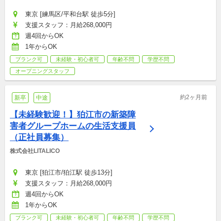
東京 [練馬区/平和台駅 徒歩5分]
支援スタッフ：月給268,000円
週4回からOK
1年からOK
ブランク可
未経験・初心者可
年齢不問
学歴不問
オープニングスタッフ
約2ヶ月前
新卒
中途
【未経験歓迎！】狛江市の新築障
害者グループホームの生活支援員
（正社員募集）
株式会社LITALICO
東京 [狛江市/狛江駅 徒歩13分]
支援スタッフ：月給268,000円
週4回からOK
1年からOK
ブランク可
未経験・初心者可
年齢不問
学歴不問