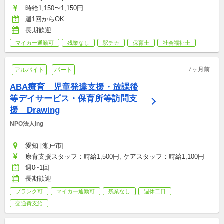
時給1,150〜1,150円
週1回からOK
長期歓迎
マイカー通勤可
残業なし
駅チカ
保育士
社会福祉士
7ヶ月前
アルバイト
パート
ABA療育　児童発達支援・放課後
等デイサービス・保育所等訪問支
援　Drawing
NPO法人ing
愛知 [瀬戸市]
療育支援スタッフ：時給1,500円, ケアスタッフ：時給1,100円
週0~1回
長期歓迎
ブランク可
マイカー通勤可
残業なし
週休二日
交通費支給