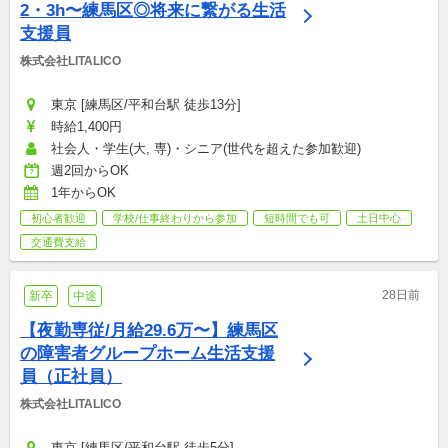
2・3h〜練馬区◎将来に繋がる生活
支援員
株式会社LITALICO
東京 [練馬区/平和台駅 徒歩13分]
時給1,400円
社会人・学生(大, 専)・シニア(世代を超えた参加歓迎)
週2回からOK
1年からOK
初心者歓迎
学校/仕事終わりから参加
短時間でも可
土日中心
交通費支給
28日前
新卒
中途
【夜勤専従/月給29.6万〜】練馬区
の障害者グループホーム生活支援
員（正社員）
株式会社LITALICO
東京 [練馬区/平和台駅 徒歩5分]