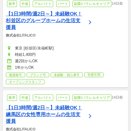
14日前
新卒
中途
アルバイト
パート
副業/パラレルキャリア
【1日3時間/週2日～】未経験OK！
杉並区のグループホームの生活支
援員
株式会社LITALICO
東京 [杉並区/永福町駅]
時給1,400円
週2回からOK
1年からOK
無資格可
ブランク可
未経験・初心者可
学歴不問
オープニングスタッフ
14日前
新卒
中途
アルバイト
パート
副業/パラレルキャリア
【1日3時間/週2日～】未経験OK！
練馬区の女性専用ホームの生活支
援員
株式会社LITALICO