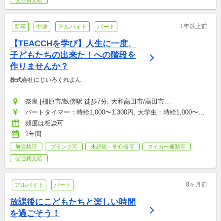
交通費支給
1年以上前
新卒
中途
アルバイト
パート
【TEACCHを学び】人生に一度、
子どもたちの出来た！への階段を
作りませんか？
株式会社にじいろくれよん
奈良 [橿原市/畝傍駅 徒歩7分, 大和高田市/高田市...
パートタイマー：時給1,000〜1,300円, 大学生：時給1,000〜
1,100円, 契約社員(正社員登用あり)：月給180,000〜300,000円, 
頻度は相談可
店舗トップ：月給300,000〜400,000円
1年間
無資格可
ブランク可
未経験・初心者可
マイカー通勤可
交通費支給
8ヶ月前
アルバイト
パート
放課後にこどもたちと楽しい時間
を過ごそう！