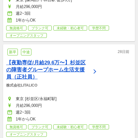
月給296,000円
週2~3回
1年からOK
無資格可
ブランク可
未経験・初心者可
学歴不問
オープニングスタッフ
28日前
新卒
中途
【夜勤専従/月給29.6万〜】杉並区
の障害者グループホーム生活支援
員（正社員）
株式会社LITALICO
東京 [杉並区/永福町駅]
月給296,000円
週2~3回
1年からOK
無資格可
ブランク可
未経験・初心者可
学歴不問
オープニングスタッフ