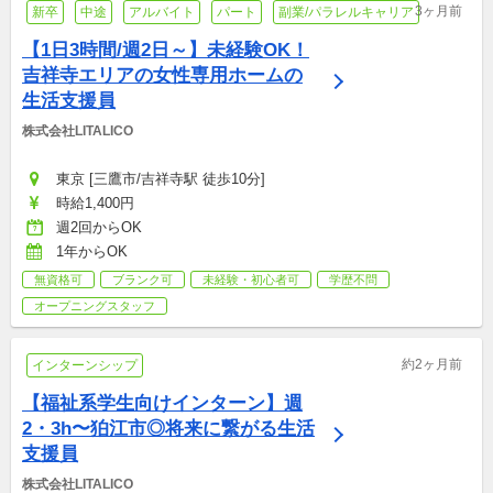
3ヶ月前
新卒
中途
アルバイト
パート
副業/パラレルキャリア
【1日3時間/週2日～】未経験OK！
吉祥寺エリアの女性専用ホームの
生活支援員
株式会社LITALICO
東京 [三鷹市/吉祥寺駅 徒歩10分]
時給1,400円
週2回からOK
1年からOK
無資格可
ブランク可
未経験・初心者可
学歴不問
オープニングスタッフ
約2ヶ月前
インターンシップ
【福祉系学生向けインターン】週
2・3h〜狛江市◎将来に繋がる生活
支援員
株式会社LITALICO