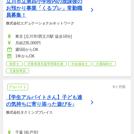
立川市立第四小学校内の放課後の
お預かり事業「くるプレ」常勤職
員募集！
株式会社エデュケーショナルネットワーク
東京 [立川市/西立川駅 徒歩18分]
月給235,000円
週5回からOK
1年からOK
保育士
児童発達支援管理責任者
社会福祉士
介護福祉士
児童指導員
6ヶ月前
アルバイト
【学生アルバイトさん】子ども達
の気持ちに寄り添った遊びを♪
株式会社タクミンズプレイス
千葉 [松戸市]