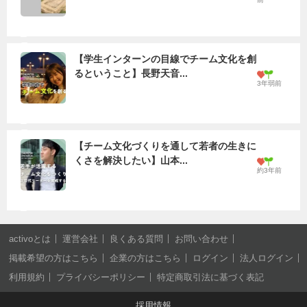
【学生インターンの目線でチーム文化を創
るということ】長野天音...
3年弱前
【チーム文化づくりを通して若者の生きに
くさを解決したい】山本...
約3年前
activoとは
運営会社
良くある質問
お問い合わせ
掲載希望の方はこちら
企業の方はこちら
ログイン
法人ログイン
利用規約
プライバシーポリシー
特定商取引法に基づく表記
採用情報