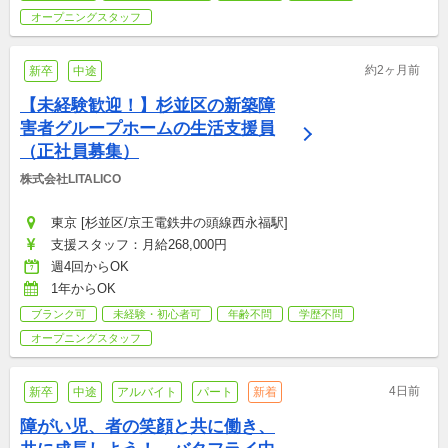
オープニングスタッフ
約2ヶ月前
新卒
中途
【未経験歓迎！】杉並区の新築障
害者グループホームの生活支援員
（正社員募集）
株式会社LITALICO
東京 [杉並区/京王電鉄井の頭線西永福駅]
支援スタッフ：月給268,000円
週4回からOK
1年からOK
ブランク可
未経験・初心者可
年齢不問
学歴不問
オープニングスタッフ
4日前
新卒
中途
アルバイト
パート
新着
障がい児、者の笑顔と共に働き、