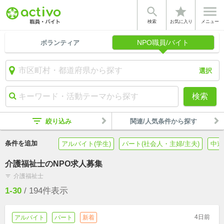


star
検索
お気に入り
メニュー
NPO職員/バイト
ボランティア
選択
検索
filter_list
絞り込み
関連/人気条件から探す
条件を追加
アルバイト(学生)
パート(社会人・主婦/主夫)
中途
介護福祉士のNPO求人募集
介護福祉士
filter_list
1-30
/
194
件表示
4日前
アルバイト
パート
新着