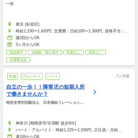
一歩
東京 [杉並区]
時給1,230〜1,420円, 交通費：日給100〜1,300円, 資格手当：日
給50円
週2回からOK
3ヶ月からOK
無資格可
未経験・初心者可
転勤なし
残業なし
交通費支給
7ヶ月前
中途
アルバイト
パート
自立の一歩！！障害児の短期入所
で働きませんか？
特定非営利活動法人　日本福祉リレーションシ
ップ協会
神奈川 [相模原市/古淵駅 徒歩9分]
パート・アルバイト：時給1,225〜1,500円, 正社員：月給
205,800〜230,000円
週1回からOK