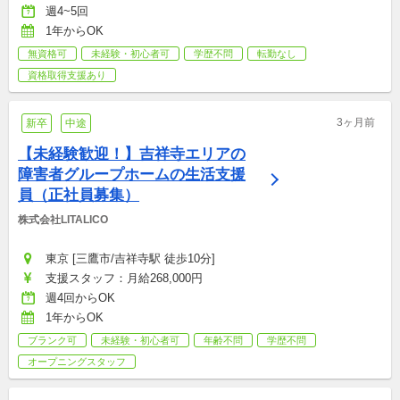
週4~5回
1年からOK
無資格可
未経験・初心者可
学歴不問
転勤なし
資格取得支援あり
3ヶ月前
新卒
中途
【未経験歓迎！】吉祥寺エリアの
障害者グループホームの生活支援
員（正社員募集）
株式会社LITALICO
東京 [三鷹市/吉祥寺駅 徒歩10分]
支援スタッフ：月給268,000円
週4回からOK
1年からOK
ブランク可
未経験・初心者可
年齢不問
学歴不問
オープニングスタッフ