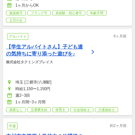
1ヶ月からOK
無資格可
ブランク可
未経験・初心者可
年齢不問
土日のみ
6ヶ月前
アルバイト
【学生アルバイトさん】子ども達
の気持ちに寄り添った遊びを♪
株式会社タクミンズプレイス
埼玉 [三郷市/八潮駅]
時給1,150〜1,150円
週2~3回
1ヶ月間~3ヶ月間
残業なし
交通費支給
保育士
社会福祉士
介護福祉士
約2ヶ月前
中途