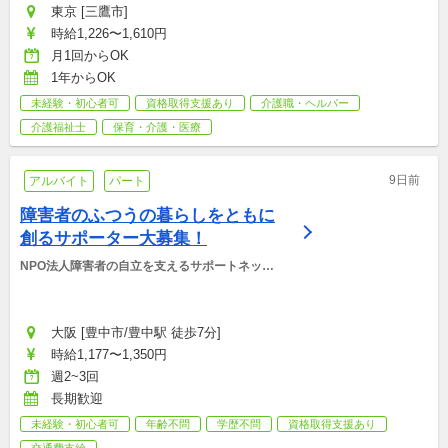
東京 [三鷹市]
時給1,226〜1,610円
月1回からOK
1年からOK
未経験・初心者可
資格取得支援あり
介護職・ヘルパー
介護福祉士
保育・介護・医療
9日前
アルバイト
パート
障害者のふつうの暮らしをともに
創るサポーター大募集！
NPO法人障害者の自立を支えるサポートネット
ワーク
大阪 [豊中市/豊中駅 徒歩7分]
時給1,177〜1,350円
週2~3回
長期歓迎
未経験・初心者可
年齢不問
学歴不問
資格取得支援あり