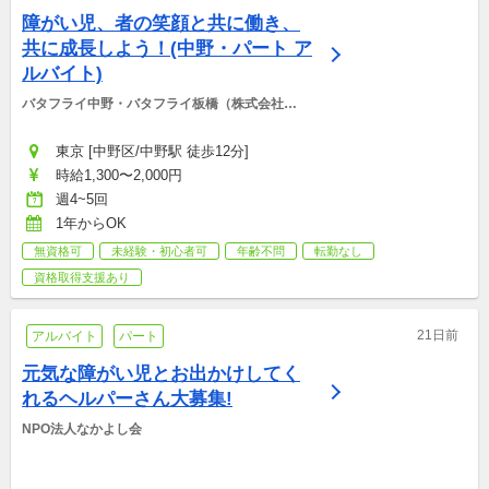
障がい児、者の笑顔と共に働き、
共に成長しよう！(中野・パート ア
ルバイト)
バタフライ中野・バタフライ板橋（株式会社
BCS)
東京 [中野区/中野駅 徒歩12分]
時給1,300〜2,000円
週4~5回
1年からOK
無資格可
未経験・初心者可
年齢不問
転勤なし
資格取得支援あり
21日前
アルバイト
パート
元気な障がい児とお出かけしてく
れるヘルパーさん大募集!
NPO法人なかよし会