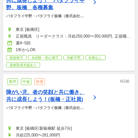
共に成長しよう！　バタフライ中
野、板橋　各種募集
バタフライ中野・バタフライ板橋（株式会社
BCS)
東京 [板橋区]
正規職員　リーダークラス：月給250,000〜350,000円, 正規職
員、契約職員：月給250,000〜301,000円, 非常勤職員：時給
週4~5回
1,300〜2,000円
1年からOK
無資格可
未経験・初心者可
年齢不問
転勤なし
資格取得支援あり
4日前
新卒
中途
新着
障がい児、者の笑顔と共に働き、
共に成長しよう！(板橋・正社員)
バタフライ中野・バタフライ板橋（株式会社
BCS)
東京 [板橋区/新板橋駅 徒歩7分]
月給225,000〜281,000円