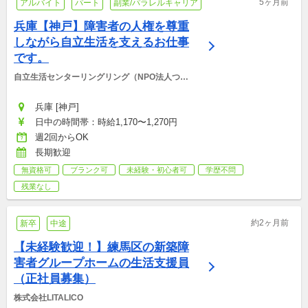
5ヶ月前
アルバイト
パート
副業/パラレルキャリア
兵庫【神戸】障害者の人権を尊重
しながら自立生活を支えるお仕事
です。
自立生活センターリングリング（NPO法人つな
ぐ）
兵庫 [神戸]
日中の時間帯：時給1,170〜1,270円
週2回からOK
長期歓迎
無資格可
ブランク可
未経験・初心者可
学歴不問
残業なし
約2ヶ月前
新卒
中途
【未経験歓迎！】練馬区の新築障
害者グループホームの生活支援員
（正社員募集）
株式会社LITALICO