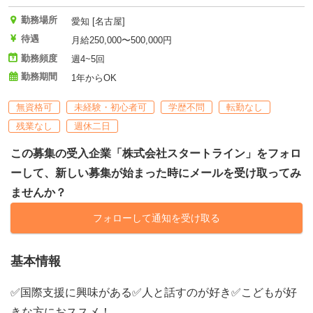
勤務場所
愛知 [名古屋]
待遇
月給250,000〜500,000円
勤務頻度
週4~5回
勤務期間
1年からOK
無資格可
未経験・初心者可
学歴不問
転勤なし
残業なし
週休二日
この募集の受入企業「株式会社スタートライン」をフォロ
ーして、新しい募集が始まった時にメールを受け取ってみ
ませんか？
フォローして通知を受け取る
基本情報
✅国際支援に興味がある✅人と話すのが好き✅こどもが好
きな方におススメ！