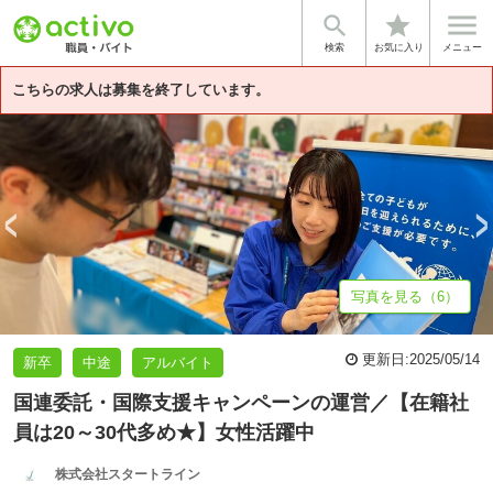


star
基本情報
募集詳細
体験談・雰囲気
一日のスケジュール例
企
検索
お気に入り
メニュー
こちらの求人は募集を終了しています。
写真を見る（6）
更新日:
2025/05/14
新卒
中途
アルバイト
国連委託・国際支援キャンペーンの運営／【在籍社
員は20～30代多め★】女性活躍中
株式会社スタートライン