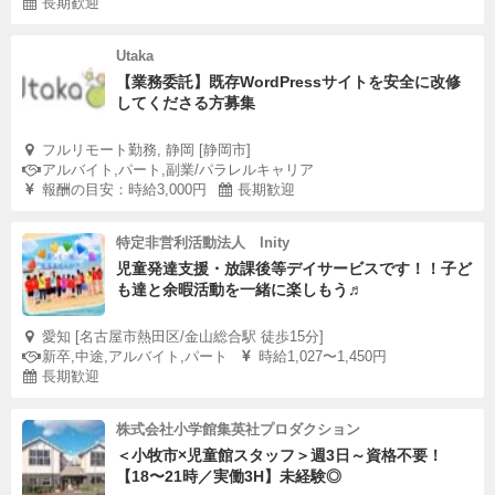
長期歓迎
Utaka
【業務委託】既存WordPressサイトを安全に改修
してくださる方募集
フルリモート勤務, 静岡 [静岡市]
アルバイト,パート,副業/パラレルキャリア
報酬の目安：時給3,000円
長期歓迎
特定非営利活動法人 Inity
児童発達支援・放課後等デイサービスです！！子ど
も達と余暇活動を一緒に楽しもう♬
愛知 [名古屋市熱田区/金山総合駅 徒歩15分]
新卒,中途,アルバイト,パート
時給1,027〜1,450円
長期歓迎
株式会社小学館集英社プロダクション
＜小牧市×児童館スタッフ＞週3日～資格不要！
【18〜21時／実働3H】未経験◎