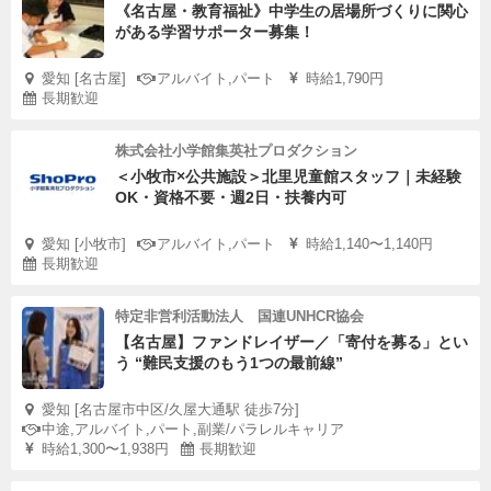
《名古屋・教育福祉》中学生の居場所づくりに関心
がある学習サポーター募集！
愛知 [名古屋]
アルバイト,パート
時給1,790円
長期歓迎
株式会社小学館集英社プロダクション
＜小牧市×公共施設＞北里児童館スタッフ｜未経験
OK・資格不要・週2日・扶養内可
愛知 [小牧市]
アルバイト,パート
時給1,140〜1,140円
長期歓迎
特定非営利活動法人 国連UNHCR協会
【名古屋】ファンドレイザー／「寄付を募る」とい
う “難民支援のもう1つの最前線”
愛知 [名古屋市中区/久屋大通駅 徒歩7分]
中途,アルバイト,パート,副業/パラレルキャリア
時給1,300〜1,938円
長期歓迎