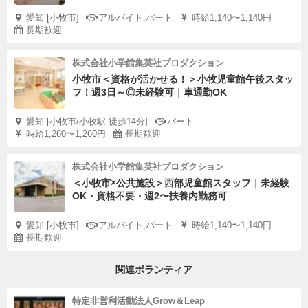
愛知 [小牧市]
アルバイト,パート
時給1,140〜1,140円
長期歓迎
株式会社小学館集英社プロダクション
小牧市＜資格が活かせる！＞小牧児童館午後スタッ
フ！週3日～◎未経験可｜車通勤OK
愛知 [小牧市/小牧駅 徒歩14分]
パート
時給1,260〜1,260円
長期歓迎
株式会社小学館集英社プロダクション
＜小牧市×公共施設＞西部児童館スタッフ｜未経験
OK・資格不要・週2〜扶養内勤務可
愛知 [小牧市]
アルバイト,パート
時給1,140〜1,140円
長期歓迎
関連ボランティア
特定非営利活動法人Grow＆Leap