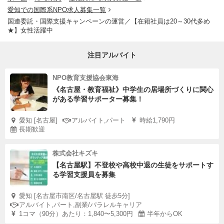
愛知での国際系NPO求人募集一覧
国連委託・国際支援キャンペーンの運営／【在籍社員は20～30代多め
★】女性活躍中
注目アルバイト
NPO教育支援協会東海
《名古屋・教育福祉》中学生の居場所づくりに関心
がある学習サポーター募集！
愛知 [名古屋]
アルバイト,パート
時給1,790円
長期歓迎
株式会社キズキ
【名古屋駅】不登校や高校中退の生徒をサポートす
る学習支援員を募集
愛知 [名古屋市南区/名古屋駅 徒歩5分]
アルバイト,パート,副業/パラレルキャリア
1コマ（90分）あたり：1,840〜5,300円
半年からOK