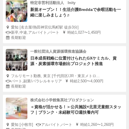
特定非営利活動法人 Inity
新規オープン！！生活介護Breddaで余暇活動を一
緒に楽しみましょう♬
愛知 [名古屋/熱田神宮伝馬町駅 徒歩3分]
新卒,中途,アルバイト,パート
時給1,027〜1,450円
長期歓迎
一般社団法人資源循環推進協議会
日本成長戦略に位置付けられたGXケミカル、資
源・炭素循環市場創出プロジェクト推進
フルリモート勤務, 東京 [千代田区/JR・東京メトロ...
パート,副業/パラレルキャリア
時給2,500〜4,000円
長期歓迎
株式会社小学館集英社プロダクション
＜資格が活かせる！＞公共施設×北里児童館スタッ
フ｜ブランク・未経験可◎週扶養内可
愛知 [小牧市]
アルバイト,パート
時給1,260〜1,260円