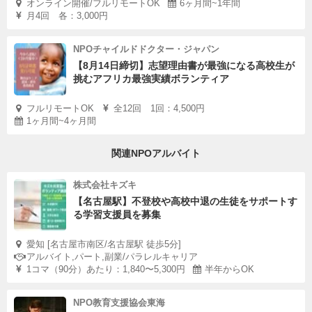
オンライン開催/フルリモートOK
6ヶ月間~1年間
月4回 各：3,000円
NPOチャイルドドクター・ジャパン
【8月14日締切】志望理由書が最強になる高校生が
挑むアフリカ最強実績ボランティア
フルリモートOK
全12回 1回：4,500円
1ヶ月間~4ヶ月間
関連NPOアルバイト
株式会社キズキ
【名古屋駅】不登校や高校中退の生徒をサポートす
る学習支援員を募集
愛知 [名古屋市南区/名古屋駅 徒歩5分]
アルバイト,パート,副業/パラレルキャリア
1コマ（90分）あたり：1,840〜5,300円
半年からOK
NPO教育支援協会東海