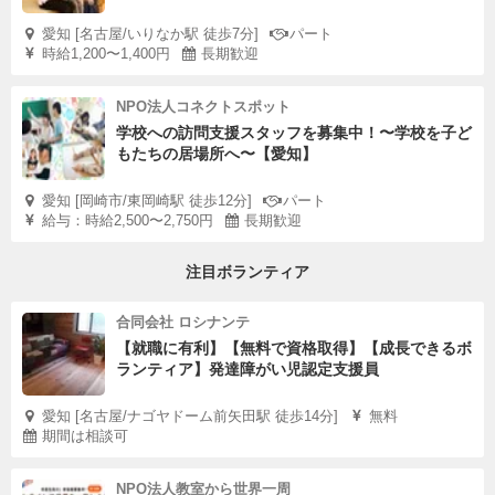
愛知 [名古屋/いりなか駅 徒歩7分]
パート
時給1,200〜1,400円
長期歓迎
NPO法人コネクトスポット
学校への訪問支援スタッフを募集中！〜学校を子ど
もたちの居場所へ〜【愛知】
愛知 [岡崎市/東岡崎駅 徒歩12分]
パート
給与：時給2,500〜2,750円
長期歓迎
注目ボランティア
合同会社 ロシナンテ
【就職に有利】【無料で資格取得】【成長できるボ
ランティア】発達障がい児認定支援員
愛知 [名古屋/ナゴヤドーム前矢田駅 徒歩14分]
無料
期間は相談可
NPO法人教室から世界一周