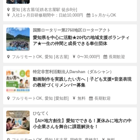
愛知 [名古屋/近鉄名古屋駅 徒歩8分]
入社1ヶ月目研修期間中：日給10,000円
1ヶ月からOK
国際ロータリー第2760地区ローターアクト
愛知県を中心に活動★20代の地域支援ボランティ
ア★一生の仲間と成長できる奉仕団体
フルリモートOK, 愛知 [名古屋]
0〜30,000円
長期歓迎
特定非営利活動法人Darshan（ダルシャン）
動画制作を実践したい方へ｜子ども支援×音楽表現
の教材づくりメンバー募集
フルリモートOK, 愛知 [愛知郡]
無料
長期歓迎
ひなてく
【AI×地方創生】愛知でできる！夏休みに地方の中
小企業さんを舞台に課題解決を！
フルリモートOK, 愛知 [名古屋, 岡崎市, 豊橋市]
無料