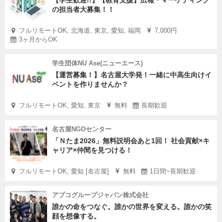
【学生歓迎!!】【教育支援】広報・マーケティング
の担当者大募集！！
フルリモートOK, 北海道, 東京, 愛知, 福岡
7,000円
3ヶ月からOK
学生団体NU Ase(ニューエース)
【運営募集！】名古屋大学発！一緒に中高生向けイ
ベントを作りませんか？
フルリモートOK, 愛知, 東京
無料
長期歓迎
名古屋NGOセンター
「Ｎたま2026」無料説明会あと1回！ 社会貢献×キ
ャリア×仲間を見つける！
フルリモートOK, 愛知 [名古屋]
無料
1日間~長期歓迎
アプコグループジャパン株式会社
誰かの命をつなぐ。誰かの世界を変える。誰かの笑
顔を想像する。