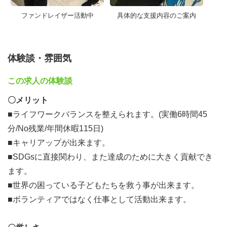
界になれば
ファンドレイザー活動中
具体的な支援内容のご案内
私たちの仕事はいらなくなります。
そういった世界がやって来るまで私たちは活動を続けてい
きます。
体験談・雰囲気
【仕事内容】
この求人の体験談
Face to Faceファンドレイジング
とは日本ではまだ馴染み
〇メリット
のないお仕事ですがSDGs先進国では
■ライフワークバランスを整えられます。(実働6時間45
人気職業ランキングに入るほどの人気のあるお仕事です。
分/No残業/年間休暇115日)
NPO法人（特定非営利活動法人）や公益財団法人など、
■キャリアップが出来ます。
非営利団体が活動資金を集めることを
■SDGsに直接関わり、また達成のために大きく貢献でき
「
ファンドレイジング
」といい、その担当者を「
ファンド
ます。
レイザー
」と呼んでいます。
■世界の困っている子どもたちを救う事が出来ます。
（街頭、商業施設、イベント会場など）街ゆく通りがかり
■ボランティアではなく仕事として活動出来ます。
の、おひとりおひとりにお声がけし、
対面で、継続的な支援を募る、チャリティ手法
のひとつで