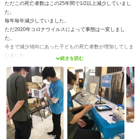
ただこの死亡者数はこの25年間で1/2以上減少していまし
た。
毎年毎年減少していました。
ただ2020年コロナウイルスによって事態は一変しまし
た。
今まで減少傾向にあった子どもの死亡者数が増加してしま
いました。
続きを読む
日本ではコロナの影響が少しずつ緩和されていますが、開
発途上国は先進国とは違う形で被害を受けています。
またそういった国でしわ寄せを受けるのは、多くの場合子
どもや女性など立場の弱い人達です。
私たちはそういった子どもたちを一人でも多く救うために
日々活動しています。
しかし私たちがほんとに望むのはこの仕事がなくなる事で
す。
世界の子ども達の権利が守られ健やかに育つ事が出来る世