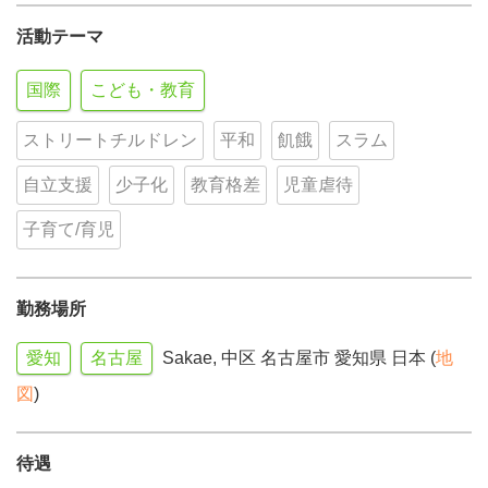
活動テーマ
国際
こども・教育
ストリートチルドレン
平和
飢餓
スラム
自立支援
少子化
教育格差
児童虐待
子育て/育児
勤務場所
愛知
名古屋
Sakae, 中区 名古屋市 愛知県 日本 (
地
図
)
待遇