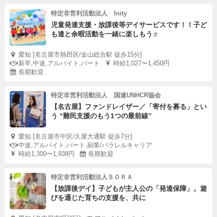
特定非営利活動法人 Inity
児童発達支援・放課後等デイサービスです！！子ど
も達と余暇活動を一緒に楽しもう♬
愛知 [名古屋市熱田区/金山総合駅 徒歩15分]
新卒,中途,アルバイト,パート
時給1,027〜1,450円
長期歓迎
特定非営利活動法人 国連UNHCR協会
【名古屋】ファンドレイザー／「寄付を募る」とい
う “難民支援のもう1つの最前線”
愛知 [名古屋市中区/久屋大通駅 徒歩7分]
中途,アルバイト,パート,副業/パラレルキャリア
時給1,300〜1,938円
長期歓迎
特定非営利活動法人ＳＯＲＡ
【放課後デイ】子どもが主人公の「発達保障」。遊
びを通じた育ちの支援を、共に