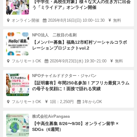
【中学生・高校生対象】様々な大人の生き方に出会
う「ミライドア」オンライン開催
オンライン開催
2026年8月16日(日) 10:00~11:30
無料
NPO法人 二枚目の名刺
【メンバー募集】福島12市町村ソーシャルコラボ
レーションプロジェクトvol.2
フルリモートOK
2026年9月23日(水) 19:30~21:00
無料
NPOチャイルドドクター・ジャパン
【証明書有】年間250名参加！アフリカ最貧スラム
の母子を笑顔に！面接で語れる実績
フルリモートOK
1回：2,250円
1年からOK
株式会社AirPangaea
【中高生募集 8/26〜9/30】オンライン留学 ×
SDGs（6週間）