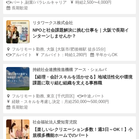
パート,副業/パラレルキャリア
時給2,500〜4,000円
長期歓迎
リタワークス株式会社
NPOと社会課題解決に挑む仕事を｜大阪で長期イ
ンターンしませんか？
フルリモート勤務, 大阪 [大阪市/肥後橋駅 徒歩15分]
アルバイト
アルバイト：時給1,280円
半年からOK
持続社会連携推進機構 アース・シェルパ
【経理・会計スキルを活かせる】地域活性化や環境
課題に取り組む組織を支える事務職
フルリモート勤務, 東京 [千代田区]
中途,パート
経験・スキルを考慮し決定：月給250,000〜500,000円
長期歓迎
社会福祉法人愛知育児院
【楽しいレクリエーション多数！週3日～OK！】小
規模多機能ホームでのパート