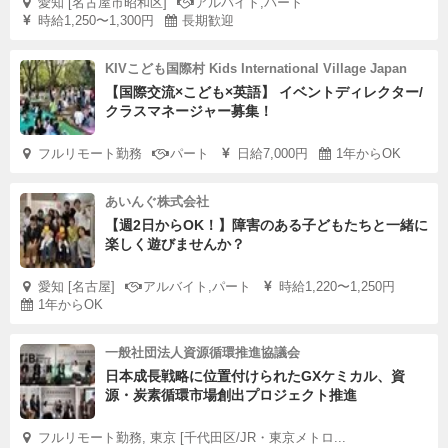
愛知 [名古屋市昭和区]
アルバイト,パート
時給1,250〜1,300円
長期歓迎
KIVこども国際村 Kids International Village Japan
【国際交流×こども×英語】 イベントディレクター/
クラスマネージャー募集！
フルリモート勤務
パート
日給7,000円
1年からOK
あいんぐ株式会社
【週2日からOK！】障害のある子どもたちと一緒に
楽しく遊びませんか？
愛知 [名古屋]
アルバイト,パート
時給1,220〜1,250円
1年からOK
一般社団法人資源循環推進協議会
日本成長戦略に位置付けられたGXケミカル、資
源・炭素循環市場創出プロジェクト推進
フルリモート勤務, 東京 [千代田区/JR・東京メトロ...