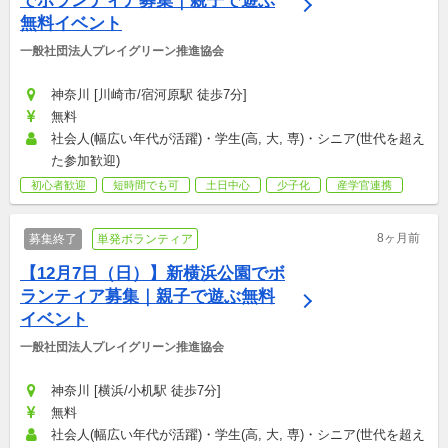
でボランティア募集｜親子で遊ぶ
無料イベント
一般社団法人プレイグリーン推進協会
神奈川 [川崎市/宿河原駅 徒歩7分]
無料
社会人(幅広い年代が活躍)・学生(高, 大, 専)・シニア(世代を超え
た参加歓迎)
初心者歓迎
短時間でも可
土日中心
少子化
産学官連携
8ヶ月前
募集終了
単発ボランティア
【12月7日（日）】新横浜公園でボ
ランティア募集｜親子で遊ぶ無料
イベント
一般社団法人プレイグリーン推進協会
神奈川 [横浜/小机駅 徒歩7分]
無料
社会人(幅広い年代が活躍)・学生(高, 大, 専)・シニア(世代を超え