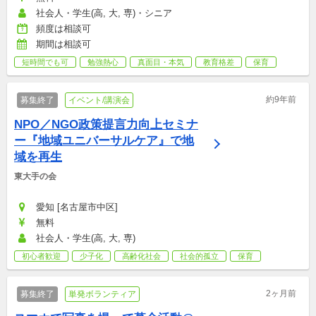
社会人・学生(高, 大, 専)・シニア
頻度は相談可
期間は相談可
短時間でも可
勉強熱心
真面目・本気
教育格差
保育
約9年前
募集終了
イベント/講演会
NPO／NGO政策提言力向上セミナ
ー『地域ユニバーサルケア』で地
域を再生
東大手の会
愛知 [名古屋市中区]
無料
社会人・学生(高, 大, 専)
初心者歓迎
少子化
高齢化社会
社会的孤立
保育
2ヶ月前
募集終了
単発ボランティア