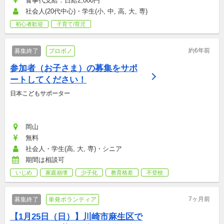
食事代支給：日給2,000円
社会人(20代中心)・学生(小, 中, 高, 大, 専)
初心者歓迎
子育て/育児
約6年前
募集終了
プロボノ
参加者（お子さま）の募集をサポ
ートしてください！
日本こどもサポーター
岡山
無料
社会人・学生(高, 大, 専)・シニア
期間は相談可
いじめ
家庭崩壊
少子化
教育格差
不登校
7ヶ月前
募集終了
単発ボランティア
【1月25日（日）】川崎市麻生区で