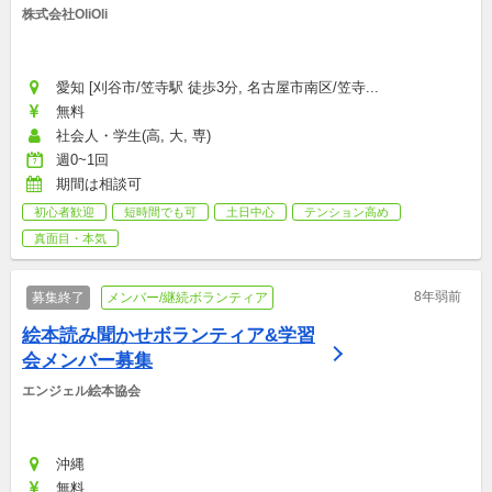
株式会社OliOli
愛知 [刈谷市/笠寺駅 徒歩3分, 名古屋市南区/笠寺...
無料
社会人・学生(高, 大, 専)
週0~1回
期間は相談可
初心者歓迎
短時間でも可
土日中心
テンション高め
真面目・本気
8年弱前
募集終了
メンバー/継続ボランティア
絵本読み聞かせボランティア&学習
会メンバー募集
エンジェル絵本協会
沖縄
無料