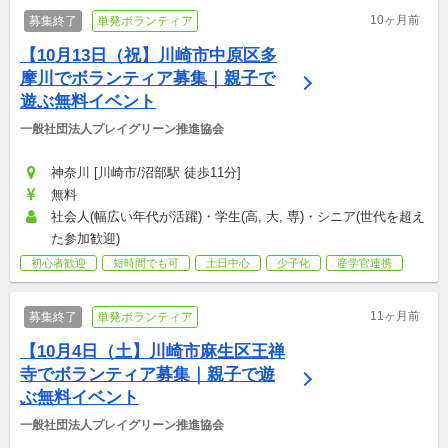
10ヶ月前
募集終了
単発ボランティア
【10月13日（祝】川崎市中原区多
摩川でボランティア募集｜親子で
遊ぶ無料イベント
一般社団法人プレイグリーン推進協会
神奈川 [川崎市/沼部駅 徒歩11分]
無料
社会人(幅広い年代が活躍)・学生(高, 大, 専)・シニア(世代を超え
た参加歓迎)
初心者歓迎
短時間でも可
土日中心
少子化
産学官連携
11ヶ月前
募集終了
単発ボランティア
【10月4日（土】川崎市麻生区王禅
寺でボランティア募集｜親子で遊
ぶ無料イベント
一般社団法人プレイグリーン推進協会