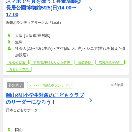
スマホで写真を撮って募金活動@
長居公園博物館5/25(日)14:00〜
17:00
近畿ボランティアサークル『Leaf』
大阪 [大阪市/長居駅]
無料
社会人(20〜40代中心)・学生(高, 大, 専)・シニア(世代を超えた参
加歓迎)
初心者歓迎
学校/仕事終わりから参加
勉強熱心
成長意欲が高い
真面目・本気
約6年前
募集終了
メンバー/継続ボランティア
岡山発‼︎小学生対象のこどもクラブ
のリーダーになろう！
日本こどもサポーター
岡山