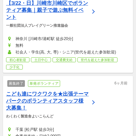
【3/22・日】川崎市川崎区でボラン
ティア募集｜親子で遊ぶ無料イベ
ント
一般社団法人プレイグリーン推進協会
神奈川 [川崎市/港町駅 徒歩20分]
無料
社会人・学生(高, 大, 専)・シニア(世代を超えた参加歓迎)
初心者歓迎
土日中心
交通費支給
世代を超えた参加歓迎
少子化
6ヶ月前
募集終了
単発ボランティア
こども達にワクワクを★出張テーマ
パークのボランティアスタッフ様
大募集！
わくわく製造舎よいこらんど
千葉 [松戸駅 徒歩3分]