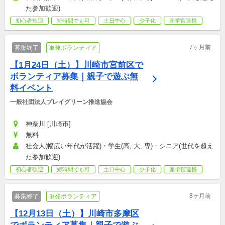
た参加歓迎)
初心者歓迎
短時間でも可
土日中心
少子化
産学官連携
7ヶ月前
募集終了
単発ボランティア
【1月24日（土）】川崎市宮前区で
ボランティア募集｜親子で遊ぶ無
料イベント
一般社団法人プレイグリーン推進協会
神奈川 [川崎市]
無料
社会人(幅広い年代が活躍)・学生(高, 大, 専)・シニア(世代を超え
た参加歓迎)
初心者歓迎
短時間でも可
土日中心
少子化
産学官連携
8ヶ月前
募集終了
単発ボランティア
【12月13日（土）】川崎市多摩区