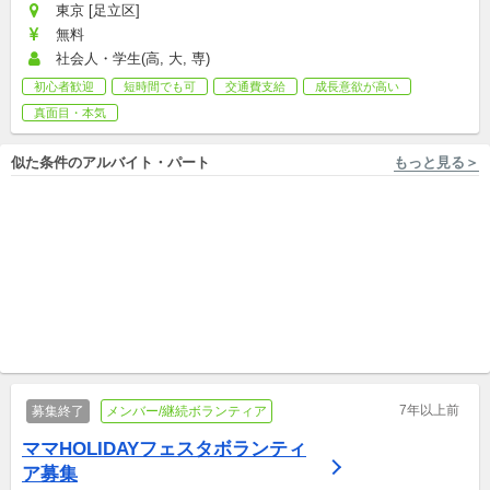
東京 [足立区]
無料
社会人・学生(高, 大, 専)
初心者歓迎
短時間でも可
交通費支給
成長意欲が高い
真面目・本気
似た条件のアルバイト・パート
もっと見る＞
大阪 [大阪市] 特定非営利活動法人 放課後NPOアフタースクール
長野 [下伊那郡] NPO法人なみあい育遊会
≪ワクワクを届けよう！
日本一の星空の村で働きませ
≫NPO団体で小学生向けプロ
んか？人と自然が好きな人
グラムの「司会進行」のお仕
副業/パラレルキャリア
大歓迎！
新卒,中途
事
7年以上前
募集終了
メンバー/継続ボランティア
ママHOLIDAYフェスタボランティ
ア募集