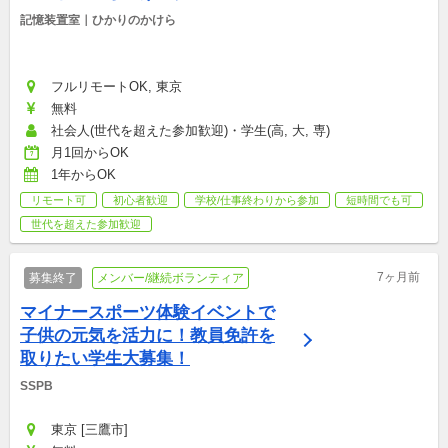
記憶装置室｜ひかりのかけら
フルリモートOK, 東京
無料
社会人(世代を超えた参加歓迎)・学生(高, 大, 専)
月1回からOK
1年からOK
リモート可
初心者歓迎
学校/仕事終わりから参加
短時間でも可
世代を超えた参加歓迎
7ヶ月前
募集終了
メンバー/継続ボランティア
マイナースポーツ体験イベントで
子供の元気を活力に！教員免許を
取りたい学生大募集！
SSPB
東京 [三鷹市]