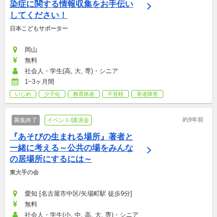
染症に関する情報収集をお手伝い
してください！
日本こどもサポーター
岡山
無料
社会人・学生(高, 大, 専)・シニア
1~3ヶ月間
いじめ
少子化
教育格差
不登校
発達障害
約9年前
募集終了
イベント/講演会
『あそびの生まれる場所』著者と
一緒に考える～公共の場をみんな
の居場所にするには～
東大手の会
愛知 [名古屋市中区/矢場町駅 徒歩9分]
無料
社会人・学生(小, 中, 高, 大, 専)・シニア