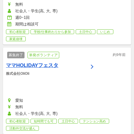
無料
社会人・学生(高, 大, 専)
週0~1回
期間は相談可
初心者歓迎
学校/仕事終わりから参加
土日中心
いじめ
家庭崩壊
約9年前
募集終了
単発ボランティア
ママHOLIDAYフェスタ
株式会社OliOli
愛知
無料
社会人・学生(高, 大, 専)
初心者歓迎
短時間でも可
土日中心
テンション高め
活動外交流が盛ん