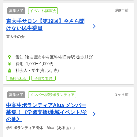
約9年前
募集終了
イベント/講演会
東大手サロン【第19回】今さら聞
けない民生委員
東大手の会
愛知 [名古屋市中村区/中村日赤駅 徒歩11分]
費用: 1,000〜1,000円
社会人・学生(高, 大, 専)
高齢化社会
子育て/育児
3ヶ月前
募集終了
メンバー/継続ボランティア
中高生ボランティアAlua メンバー
募集！《学習支援/地域イベント/そ
の他》
学生ボランティア団体「Alua（あるあ）」