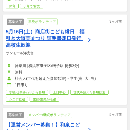
保育
子育て/育児
3ヶ月前
募集終了
単発ボランティア
5月16日(土）商店街こども縁日　福
引き大道芸まつり 証明書即日発行 
高校生歓迎
サンモール洋光台
神奈川 [横浜市磯子区/磯子駅 徒歩3分]
無料
社会人(世代を超えた参加歓迎)・学生(高, 大, 専)
1日限り
学校/仕事終わりから参加
土日中心
世代を超えた参加歓迎
シニア歓迎
主婦/主夫が活躍
5ヶ月前
募集終了
メンバー/継続ボランティア
【運営メンバー募集！】和泉こど