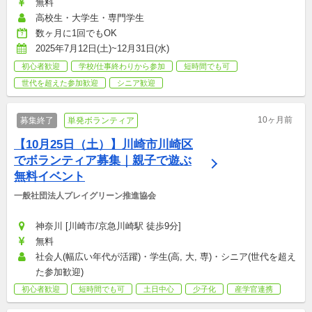
無料
高校生・大学生・専門学生
数ヶ月に1回でもOK
2025年7月12日(土)~12月31日(水)
初心者歓迎
学校/仕事終わりから参加
短時間でも可
世代を超えた参加歓迎
シニア歓迎
10ヶ月前
募集終了
単発ボランティア
【10月25日（土）】川崎市川崎区
でボランティア募集｜親子で遊ぶ
無料イベント
一般社団法人プレイグリーン推進協会
神奈川 [川崎市/京急川崎駅 徒歩9分]
無料
社会人(幅広い年代が活躍)・学生(高, 大, 専)・シニア(世代を超え
た参加歓迎)
初心者歓迎
短時間でも可
土日中心
少子化
産学官連携