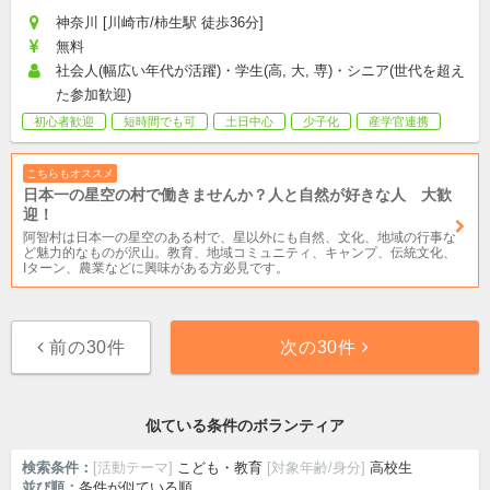
神奈川 [川崎市/柿生駅 徒歩36分]
無料
社会人(幅広い年代が活躍)・学生(高, 大, 専)・シニア(世代を超え
た参加歓迎)
初心者歓迎
短時間でも可
土日中心
少子化
産学官連携
こちらもオススメ
日本一の星空の村で働きませんか？人と自然が好きな人 大歓
迎！
阿智村は日本一の星空のある村で、星以外にも自然、文化、地域の行事な
ど魅力的なものが沢山。教育、地域コミュニティ、キャンプ、伝統文化、
Iターン、農業などに興味がある方必見です。
前の30件
次の30件
似ている条件のボランティア
検索条件：
[活動テーマ]
こども・教育
[対象年齢/身分]
高校生
並び順：
条件が似ている順