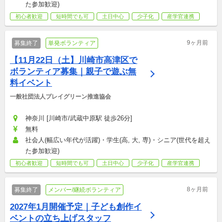
た参加歓迎)
初心者歓迎
短時間でも可
土日中心
少子化
産学官連携
9ヶ月前
募集終了
単発ボランティア
【11月22日（土】川崎市高津区で
ボランティア募集｜親子で遊ぶ無
料イベント
一般社団法人プレイグリーン推進協会
神奈川 [川崎市/武蔵中原駅 徒歩26分]
無料
社会人(幅広い年代が活躍)・学生(高, 大, 専)・シニア(世代を超え
た参加歓迎)
初心者歓迎
短時間でも可
土日中心
少子化
産学官連携
8ヶ月前
募集終了
メンバー/継続ボランティア
2027年1月開催予定｜子ども創作イ
ベントの立ち上げスタッフ