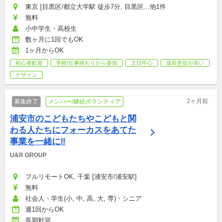
東京 [目黒区/都立大学駅 徒歩7分, 目黒区...他1件
無料
小中学生・高校生
数ヶ月に1回でもOK
1ヶ月からOK
初心者歓迎
学校/仕事終わりから参加
土日中心
成長意欲が高い
デザイン
2ヶ月前
募集終了
メンバー/継続ボランティア
浦安市のこどもたちやこどもと関
わる人たちにフォーカスをあてた
事業を一緒に‼
U&R GROUP
フルリモートOK, 千葉 [浦安市/浦安駅]
無料
社会人・学生(小, 中, 高, 大, 専)・シニア
週1回からOK
長期歓迎