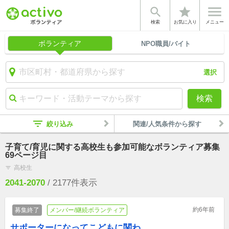


star
検索
お気に入り
メニュー
ボランティア
NPO職員/バイト
選択
検索
filter_list
絞り込み
関連/人気条件から探す
子育て/育児に関する高校生も参加可能なボランティア募集
69ページ目
高校生
filter_list
2041-2070
/
2177
件表示
約6年前
募集終了
メンバー/継続ボランティア
サポーターになってこどもに関わ