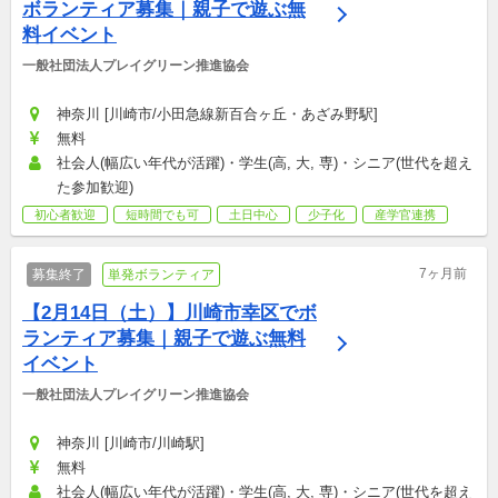
ボランティア募集｜親子で遊ぶ無
料イベント
一般社団法人プレイグリーン推進協会
神奈川 [川崎市/小田急線新百合ヶ丘・あざみ野駅]
無料
社会人(幅広い年代が活躍)・学生(高, 大, 専)・シニア(世代を超え
た参加歓迎)
初心者歓迎
短時間でも可
土日中心
少子化
産学官連携
7ヶ月前
募集終了
単発ボランティア
【2月14日（土）】川崎市幸区でボ
ランティア募集｜親子で遊ぶ無料
イベント
一般社団法人プレイグリーン推進協会
神奈川 [川崎市/川崎駅]
無料
社会人(幅広い年代が活躍)・学生(高, 大, 専)・シニア(世代を超え