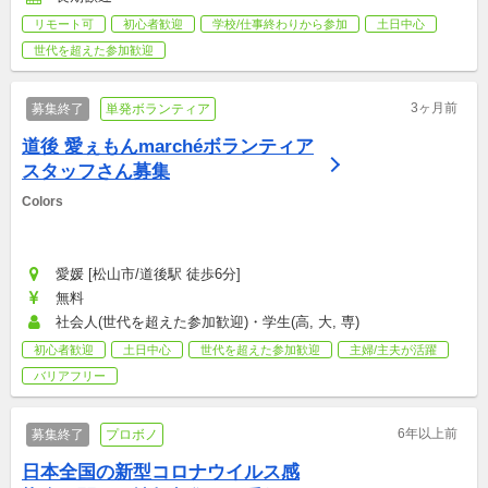
リモート可
初心者歓迎
学校/仕事終わりから参加
土日中心
世代を超えた参加歓迎
3ヶ月前
募集終了
単発ボランティア
道後 愛ぇもんmarchéボランティア
スタッフさん募集
Colors
愛媛 [松山市/道後駅 徒歩6分]
無料
社会人(世代を超えた参加歓迎)・学生(高, 大, 専)
初心者歓迎
土日中心
世代を超えた参加歓迎
主婦/主夫が活躍
バリアフリー
6年以上前
募集終了
プロボノ
日本全国の新型コロナウイルス感