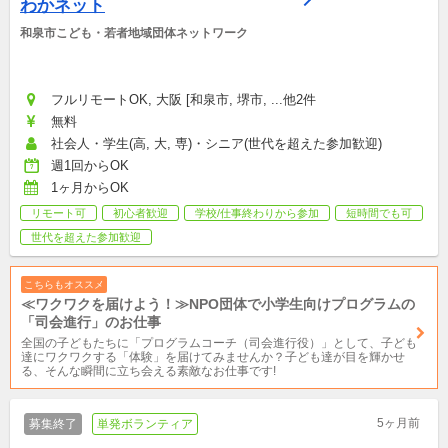
わかネット
和泉市こども・若者地域団体ネットワーク
フルリモートOK, 大阪 [和泉市, 堺市, ...他2件
無料
社会人・学生(高, 大, 専)・シニア(世代を超えた参加歓迎)
週1回からOK
1ヶ月からOK
リモート可
初心者歓迎
学校/仕事終わりから参加
短時間でも可
世代を超えた参加歓迎
こちらもオススメ
≪ワクワクを届けよう！≫NPO団体で小学生向けプログラムの
「司会進行」のお仕事
全国の子どもたちに「プログラムコーチ（司会進行役）」として、子ども
達にワクワクする「体験」を届けてみませんか？子ども達が目を輝かせ
る、そんな瞬間に立ち会える素敵なお仕事です!
5ヶ月前
募集終了
単発ボランティア