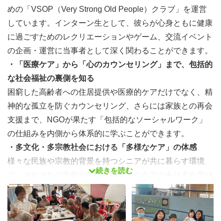
めの「VSOP（Very Strong Old People）クラブ」を運営
しています。インターン生として、彼らが心身ともに健康
に過ごすためのレクリエーションやゲーム、交流イベント
の企画・運営に当事者として深く関わることができます。
・「医療ケア」から「心のカウンセリング」まで、包括的
な社会福祉の裏側を知る
困窮した高齢者への住居提供や医療的ケアだけでなく、精
神的な孤立を防ぐカウンセリング、さらには家族との再会
支援まで、NGOが果たす「包括的なソーシャルワーク」
の仕組みを内側から体系的に学ぶことができます。
・多文化・多宗教社会における「多様なケア」の体感
様々な民族や宗教的背景を持つシニアが共に暮らす環境
続きを読む
で、それぞれの文化や習慣に配慮したケアのあり方を学び
ます。これからの日本でも求められる「多文化共生福祉」
の視点が身につきます。
「海外で働く」をリアルに経験したガクチカ（学生時代に