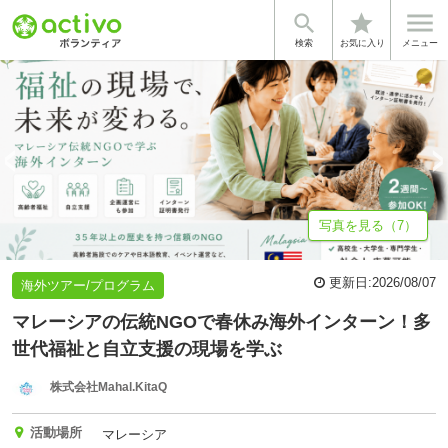


star
💡 圧倒的成長を遂げる春にしよう！...
基本情報
募集詳細
体験談
検索
お気に入り
メニュー
写真を見る（7）
更新日:
2026/08/07
海外ツアー/プログラム
マレーシアの伝統NGOで春休み海外インターン！多
世代福祉と自立支援の現場を学ぶ
株式会社Mahal.KitaQ
活動場所
マレーシア