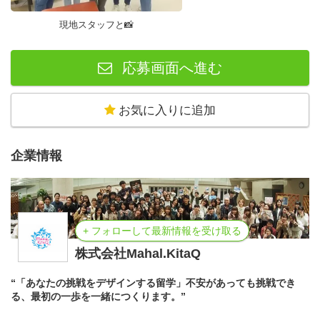
ます。
現地スタッフと📸
・最新イベント情報や、今後のプログラム案内がいち早く
届きます。
応募画面へ進む
皆様のご応募を心よりお待ちしております！
お気に入りに追加
企業情報
+ フォローして最新情報を受け取る
株式会社Mahal.KitaQ
“「あなたの挑戦をデザインする留学」不安があっても挑戦でき
る、最初の一歩を一緒につくります。”