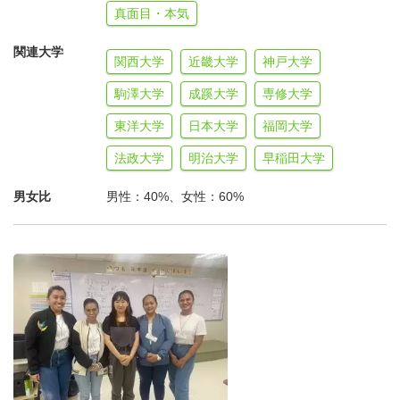
少しでも
「自分に向いているかも」「現状を変えてみた
真面目・本気
い」
と感じたら、まずは公式LINEからお気軽に個別面談
へお進みください。あなたの未来を変えるきっかけを、私
関連大学
関西大学
近畿大学
神戸大学
たちが全力で伴走します！
駒澤大学
成蹊大学
専修大学
東洋大学
日本大学
福岡大学
マハキタ留学の公式ラインご登録はこちら
法政大学
明治大学
早稲田大学
🔔【ご応募後の流れとお願い】
activoからのお申し込み完了後、システムより自動メール
男女比
男性：40%、女性：60%
が届き、面談予約ができるようになっております。
マハキタ留学では、皆様とより迅速かつスムーズに連絡を
行うため、【公式LINE】でのやり取りを推奨しておりま
す。以下のQRコードからぜひ友だち追加をお願いいたし
ます！
💡 LINE公式アカウントに登録するメリット
・面談日程の調整やご質問への回答が最もスムーズに進み