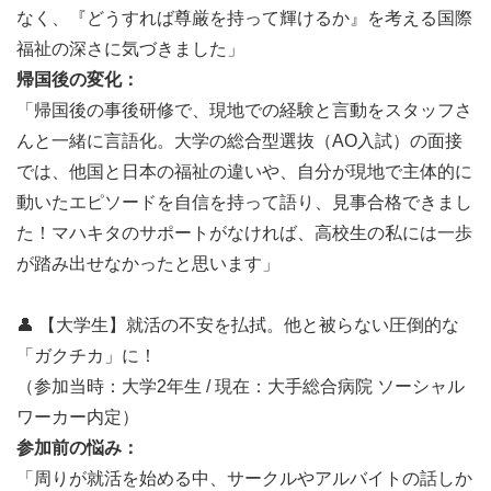
の仕組み、あるいは家族との再会支援といった、NGOだ
なく、『どうすれば尊厳を持って輝けるか』を考える国際
からこそ果たす包括的な社会福祉の裏側をスタッフから直
福祉の深さに気づきました」
接学び、実務のサポートを行います。
帰国後の変化：
15:30〜17:00｜シニアとの対話・カウンセリング＆翌日の
「帰国後の事後研修で、現地での経験と言動をスタッフさ
イベント準備
んと一緒に言語化。大学の総合型選抜（AO入試）の面接
精神的な孤立を防ぐための対話（心のカウンセリング）の
では、他国と日本の福祉の違いや、自分が現地で主体的に
サポートや、シニアたちが新しく挑戦するスキルの練習を
動いたエピソードを自信を持って語り、見事合格できまし
サポート。その後、翌日以降のプログラムの改善や準備を
た！マハキタのサポートがなければ、高校生の私には一歩
行います。
が踏み出せなかったと思います」
17:00〜18:00｜振り返り・1on1フィードバック
活動終了後は、その日の気づきや課題を言語化。現地メン
👤 【大学生】就活の不安を払拭。他と被らない圧倒的な
ターやマハキタのメンバーと振り返りを行い、「今日何に
「ガクチカ」に！
挑戦し、どんな課題を見つけたか」を整理します。この毎
（参加当時：大学2年生 / 現在：大手総合病院 ソーシャル
日が、圧倒的な自己成長と就活の強みに繋がります。
ワーカー内定）
18:00〜｜ディナー＆自由時間
参加前の悩み：
一日の実務を終えた後は、近くのモールやフードコートで
「周りが就活を始める中、サークルやアルバイトの話しか