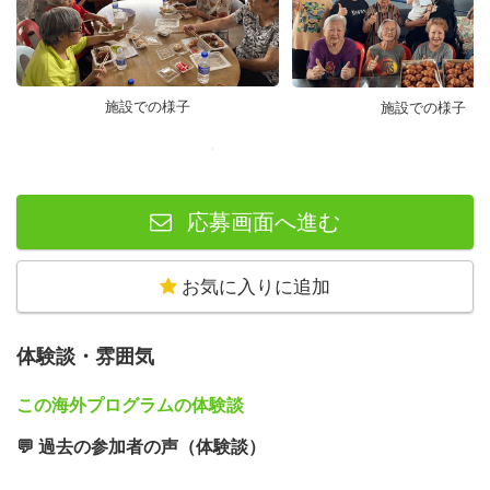
力を入れたこと）は、面接官の目にも確実に留まります。
📅 1日のスケジュール例（平日の流れ）
施設での様子
施設での様子
現地スタッフの一員としてリアルに「働く」経験に没頭す
る、標準的な1日のスケジュールです。単なる見学やボラ
ンティアとは違う、実践型のタイムラインをご紹介しま
す。
応募画面へ進む
07:30〜08:30｜朝食＆ミーティング準備
滞在先で朝食をとり、その日のスケジュールや自分が提案
お気に入りに追加
したいイベントの企画書をチェック。仲間やスタッフと合
流して施設へ向かいます。
体験談・雰囲気
09:00〜10:00｜朝礼・業務の引き継ぎ＆生活サポート
NGOスタッフと合同のミーティングから1日がスタート。
この海外プログラムの体験談
シニアの方々の体調確認や、午前中の生活サポート、施設
💬 過去の参加者の声（体験談）
の環境整備を現地チームと協働して行います。