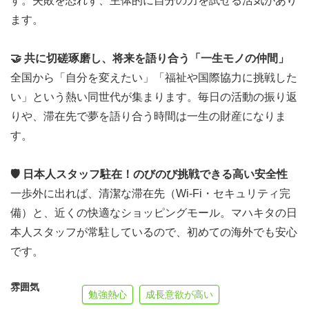
す。失敗を恐れず、主体的に自分の力を試せる活気があり
ー、洗濯設備など、生活しやすい環境をご用意。
ます。
出発前からの手厚いインフラ：
航空券手配、海外保険加
入、現地SIMカード取得のサポートまで、面倒な準備も専
🤝
共に切磋琢磨し、将来を語り合う「一生モノの仲間」
任スタッフが一緒に進めます。
全国から「自分を変えたい」「福祉や国際協力に挑戦した
24時間いつでもLINE相談可能：
不安なことや気になるこ
い」という熱い同世代が集まります。毎日の活動の振り返
とは、いつでも日本のスタッフや現地スタッフと繋がるこ
りや、滞在先で夢を語り合う時間は一生の財産になりま
とができます。
す。
📢 まずは小さな一歩、個別面談で話してみませんか？
🛡️
日本人スタッフ駐在！のびのび挑戦できる高い安全性
一歩外に出れば、清潔な滞在先（Wi-Fi・セキュリティ完
「福祉や心理、国際協力に興味があるけれど、自分に何が
備）と、近くの快適なショッピングモール。マハキタの日
できるか分からない」
本人スタッフが常駐しているので、初めての海外でも安心
「伝統あるNGOの活動を、自分の目で見てみたい」
です。
そんなワクワクや不安を、まずは私たちに聞かせてくださ
い。
雰囲気
勉強熱心
成長意欲が高い