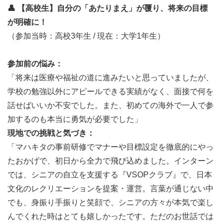
10:00〜12:00｜「VSOPクラブ」アクティビティの企画・
👤 【高校生】自分の「あたりまえ」が覆り、将来の目標
運営（午前）
が明確に！
シニアの自立と尊厳を守るためのコミュニティ活動
（参加当時：高校3年生 / 現在：大学1年生）
「VSOPクラブ」の時間。あなたが企画したゲーム、簡単
な運動、折り紙などの文化交流イベントを、現地スタッフ
参加前の悩み：
やシニアを巻き込んで主導します。笑顔と笑い声が溢れる
「将来は医療や福祉の道に進みたいと思っていましたが、
時間です。
学校の勉強以外にアピールできる実績がなく、面接で何を
12:00〜13:30｜シニアと一緒にランチタイム＆休憩
話せばいいか不安でした。また、初めての海外で一人で参
施設で提供されるバランスの良い食事を、シニアや現地ス
加するのも本当に勇気が必要でした」
タッフと同じ目線で囲みます。英語や身振り手振りを交え
現地での挑戦と気づき：
ながら、彼らの人生のストーリーや現地のリアルな生活に
「マハキタの事前研修でマナーや目標設定を徹底的にやっ
耳を傾ける貴重な時間です。
たおかげで、初日から全力で飛び込めました。インターン
13:30〜15:30｜NGO運営の裏側を学ぶ実務サポート（午
では、シニアの自立を支援する『VSOPクラブ』で、日本
後）
文化のレクリエーションを提案・運営。言葉が通じない中
高齢者福祉の根幹を支える「ソーシャルワーク」の現場を
でも、身振り手振りと笑顔で、シニアの方々が本気で楽し
体験。困窮した高齢者の受け入れ体制や、健康・医療管理
んでくれた時はとても嬉しかったです。ただのお世話では