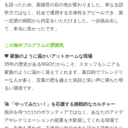
ます。
を語ったため、面接官の目の色が変わりました。単なる語
安心・安全を最優先した「日本人スタッフ駐在エリア限
学力ではなく、社会で通用する主体性をアピールでき、第
定」
一志望の病院から内定をいただけました。一歩踏み出し
私たちが最も大切にしているのは、みなさんの安全です。
て、本当に良かったです」
マハキタのプログラムは、現地に日本人駐在スタッフがい
るエリアのみを厳選。初めての海外渡航や、1人での参加
この海外プログラムの雰囲気
に不安を抱えている方も、24時間体制の緊急連絡対応を含
💖
家族のように温かいアットホームな現場
め、万全のサポート体制で安心して挑戦できます。
35年の歴史があるNGOだからこそ、スタッフもシニアも
個人の目標に合わせたオーダーメイドの企画設計
家族のように温かく迎えてくれます。親日的でフレンドリ
パッケージ化されたツアーとは違い、一人ひとりの「将来
ーな人が多く、言葉の壁を越えた笑顔と笑い声に満ちた明
どうなりたいか」「何に挑戦したいか」を事前にじっくり
るい環境です。
カウンセリングし、最適な滞在プランをご提案します。
🏠 充実した滞在環境と安心サポート
🚀
「やってみたい！」を応援する挑戦的なカルチャー
初めての海外生活でもストレスなく過ごせるインフラを徹
指示を待つだけのボランティアではなく、あなたのアイデ
底して整えています。
アやレクリエーションの提案を大歓迎してくれる現場で
快適な居住スペース：
Wi-Fi完備、エアコン、温水シャワ