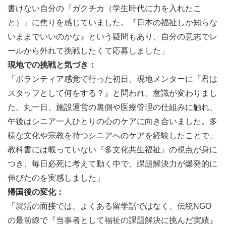
美味しい多国籍料理を堪能。滞在先のジムやプールでリフ
書けない自分の『ガクチカ（学生時代に力を入れたこ
レッシュしたり、仲間と将来の夢を語り合ったりと、メリ
と）』に焦りを感じていました。『日本の福祉しか知らな
ハリのある夜を過ごします。
いままでいいのかな』という疑問もあり、自分の意志でレ
※受入先施設の状況や時期により、時間帯や活動内容が多
ールから外れて挑戦したくて応募しました」
少変動する場合があります。
現地での挑戦と気づき：
「ボランティア感覚で行った初日、現地メンターに『君は
🚀 なぜ、「マハキタ留学」がオススメなのか？
スタッフとして何をする？』と問われ、意識が変わりまし
これまで1,500人以上の若者の海外挑戦をプロデュースし
た。丸一日、施設運営の裏側や医療管理の仕組みに触れ、
てきたマハキタだからこそ、提供できる価値があります。
午後はシニア一人ひとりの心のケアに向き合いました。多
ただ「行っただけ」で終わらせない「3ステップ成長シス
様な文化や宗教を持つシニアへのケアを経験したことで、
テム」
教科書には載っていない『多文化共生福祉』の視点が身に
他社のプログラムにありがちな「現地に行って楽しかっ
つき、毎日必死に考えて動く中で、課題解決力が爆発的に
た」では終わらせません。マハキタでは、渡航前の自己分
伸びたのを実感しました」
析ワークショップから、帰国後の「学びの言語化・プレゼ
帰国後の変化：
ン」まで徹底的に伴走します。就活や進路でしっかり武器
「就活の面接では、よくある留学話ではなく、伝統NGO
として語れるレベルまで、あなたの経験を強みに引き上げ
の最前線で『当事者として福祉の課題解決に挑んだ実績』