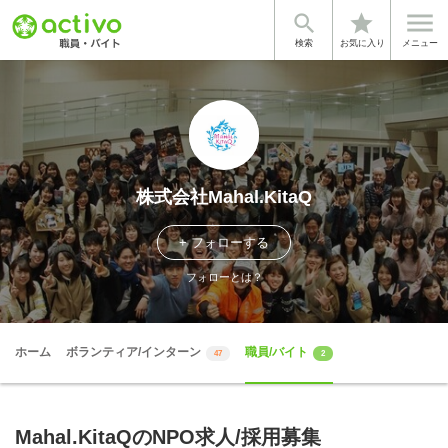


star
検索
お気に入り
メニュー
株式会社Mahal.KitaQ
+ フォローする
フォローとは？
ホーム
ボランティア/インターン
職員/バイト
47
2
Mahal.KitaQのNPO求人/採用募集