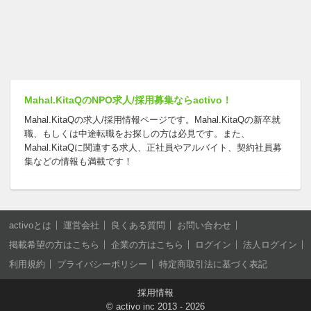
Mahal.KitaQのNPO求人/採用募集ならactivo！
Mahal.KitaQの求人/採用情報ページです。Mahal.KitaQの新卒就
職、もしくは中途転職をお探しの方は必見です。また、
Mahal.KitaQに関連する求人、正社員やアルバイト、契約社員募
集などの情報も満載です！
activoとは
運営会社
良くある質問
お問い合わせ
掲載希望の方はこちら
企業の方はこちら
ログイン
法人ログイン
利用規約
プライバシーポリシー
特定商取引法に基づく表記
採用情報
©
activo inc
2013 - 2026