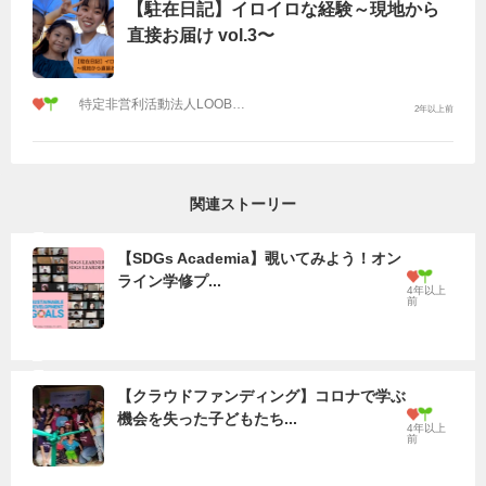
【駐在日記】イロイロな経験～現地から
直接お届け vol.3〜
特定非営利活動法人LOOB JAPAN
2年以上前
関連ストーリー
【SDGs Academia】覗いてみよう！オン
ライン学修プ...
4年以上
前
【クラウドファンディング】コロナで学ぶ
機会を失った子どもたち...
4年以上
前