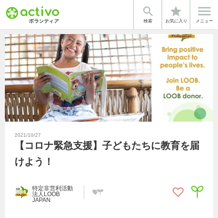


star
検索
お気に入り
メニュー
2021/10/27
【コロナ緊急支援】子どもたちに教育を届
けよう！
特定非営利活動
法人LOOB
JAPAN