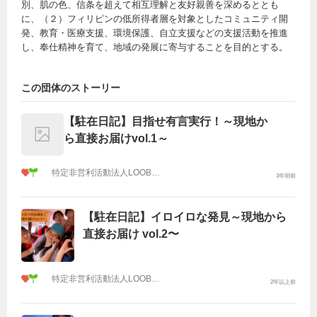
別、肌の色、信条を超えて相互理解と友好親善を深めるととも
に、（２）フィリピンの低所得者層を対象としたコミュニティ開
発、教育・医療支援、環境保護、自立支援などの支援活動を推進
し、奉仕精神を育て、地域の発展に寄与することを目的とする。
この団体のストーリー
【駐在日記】目指せ有言実行！～現地か
ら直接お届けvol.1～
特定非営利活動法人LOOB JAPAN
3年弱前
【駐在日記】イロイロな発見～現地から
直接お届け vol.2〜
特定非営利活動法人LOOB JAPAN
2年以上前