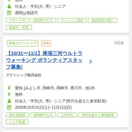
社会人・学生(大, 専)・シニア
期間は相談可
リモート可
短時間でも可
テンション高め
成長意欲が高い
真面目・本気
5日前
単発ボランティア
新着
【10/31〜11/1】尾張三河ウルトラ
ウォーキング ボランティアスタッ
フ募集!
アクトレップ株式会社
愛知 [みよし市, 岡崎市, 岡崎市, 豊川市...他1件
無料
社会人・学生(大, 専)・シニア(世代を超えた参加歓迎)
2026年10月31日(土)~11月1日(日)
初心者歓迎
短時間でも可
土日中心
世代を超えた参加歓迎
シニア歓迎