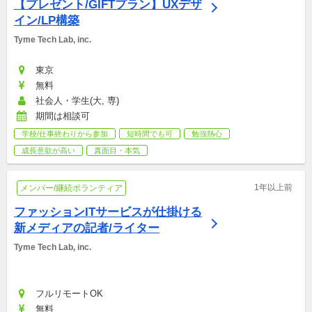
【プレゼント/GIFTプラン】UXデザ
イン/LP構築
Tyme Tech Lab, inc.
東京
無料
社会人・学生(大, 専)
期間は相談可
学校/仕事終わりから参加
短時間でも可
勉強熱心
成長意欲が高い
真面目・本気
1年以上前
メンバー/継続ボランティア
ファッションITサービスが仕掛ける
新メディアの記者/ライター
Tyme Tech Lab, inc.
フルリモートOK
無料