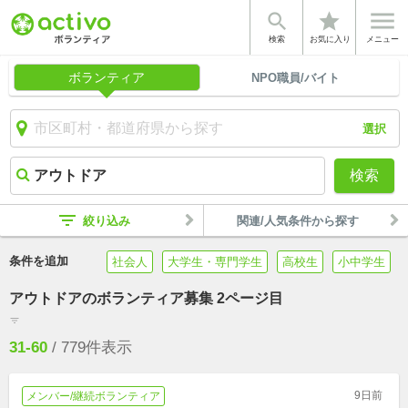


star
検索
お気に入り
メニュー
ボランティア
NPO職員/バイト
選択
検索
filter_list
絞り込み
関連/人気条件から探す
条件を追加
社会人
大学生・専門学生
高校生
小中学生
アウトドアのボランティア募集 2ページ目
filter_list
31-60
/
779
件表示
9日前
メンバー/継続ボランティア