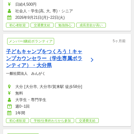
日給4,500円
社会人・学生(高, 大, 専)・シニア
2026年9月21日(月)~22日(火)
初心者歓迎
交通費支給
勉強熱心
成長意欲が高い
5ヶ月前
メンバー/継続ボランティア
子どもキャンプをつくろう！キャ
ンプカウンセラー（学生専属ボラ
ンティア）・大分県
一般社団法人　みんがく
大分 [大分市, 大分市/賀来駅 徒歩58分]
無料
大学生・専門学生
週0~1回
1年間
初心者歓迎
学校/仕事終わりから参加
交通費支給