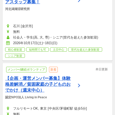
アスタッフ募集！
河北潟湖沼研究所
石川 [金沢市]
無料
社会人・学生(高, 大, 専)・シニア(世代を超えた参加歓迎)
2026年10月17日(土)~18日(日)
初心者歓迎
短時間でも可
土日中心
世代を超えた参加歓迎
シニア歓迎
本日更新
メンバー/継続ボランティア
新着
【企画・運営メンバー募集】体験
格差解消／貧困家庭の子どものお
でかけ（週末中心）
認定NPO法人 Living in Peace
フルリモートOK, 東京 [中央区/茅場町駅 徒歩5分]
無料