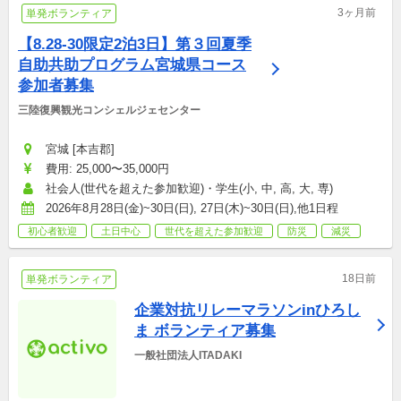
3ヶ月前
単発ボランティア
【8.28-30限定2泊3日】第３回夏季
自助共助プログラム宮城県コース
参加者募集
三陸復興観光コンシェルジェセンター
宮城 [本吉郡]
費用: 25,000〜35,000円
社会人(世代を超えた参加歓迎)・学生(小, 中, 高, 大, 専)
2026年8月28日(金)~30日(日), 27日(木)~30日(日),他1日程
初心者歓迎
土日中心
世代を超えた参加歓迎
防災
減災
18日前
単発ボランティア
企業対抗リレーマラソンinひろし
ま ボランティア募集
一般社団法人ITADAKI