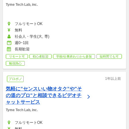
Tyme Tech Lab, inc.
フルリモートOK
無料
社会人・学生(大, 専)
週0~1回
長期歓迎
リモート可
初心者歓迎
学校/仕事終わりから参加
短時間でも可
勉強熱心
1年以上前
プロボノ
気軽に”センスいい物オタク”や"そ
の道のプロ"と相談できるビデオチ
ャットサービス
Tyme Tech Lab, inc.
フルリモートOK
無料