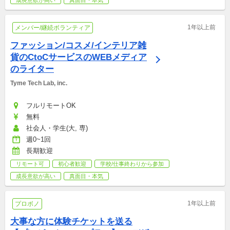
1年以上前
メンバー/継続ボランティア
ファッション/コスメ/インテリア雑
貨のCtoCサービスのWEBメディア
のライター
Tyme Tech Lab, inc.
フルリモートOK
無料
社会人・学生(大, 専)
週0~1回
長期歓迎
リモート可
初心者歓迎
学校/仕事終わりから参加
成長意欲が高い
真面目・本気
1年以上前
プロボノ
大事な方に体験チケットを送る