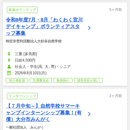
5ヶ月前
単発ボランティア
令和8年度7月・8月「わくわく宮川
デイキャンプ」ボランティアスタ
ッフ募集
特定非営利活動法人大杉谷自然学校
三重 [多気郡]
日給4,500円
社会人・学生(高, 大, 専)・シニア
2026年8月10日(月)
初心者歓迎
交通費支給
勉強熱心
成長意欲が高い
2ヶ月前
インターンシップ
【７月中旬～】自然学校サマーキ
ャンプインターンシップ募集！(有
償）大分市みんがく
一般社団法人　みんがく