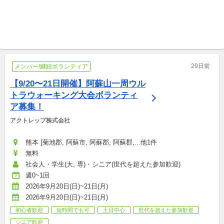
フルリモートOK Tyme Tech Lab, inc.
フルリモートOK Tyme Tech Lab, inc.
【UI UXデザイン】実践でファ
◆ショッピングのマッチングア
ッションのC向けサービス改善
プリ制作◆ファッション×Tech
に参加◆
プロボノ
プロボノ
29日前
メンバー/継続ボランティア
【9/20〜21日開催】阿蘇山一周ウル
トラウォーキング大会ボランティ
ア募集！
アクトレップ株式会社
熊本 [菊池郡, 阿蘇市, 阿蘇郡, 阿蘇郡,...他1件
無料
社会人・学生(大, 専)・シニア(世代を超えた参加歓迎)
週0~1回
2026年9月20日(日)~21日(月)
2026年9月20日(日)~21日(月)
初心者歓迎
短時間でも可
土日中心
世代を超えた参加歓迎
シニア歓迎