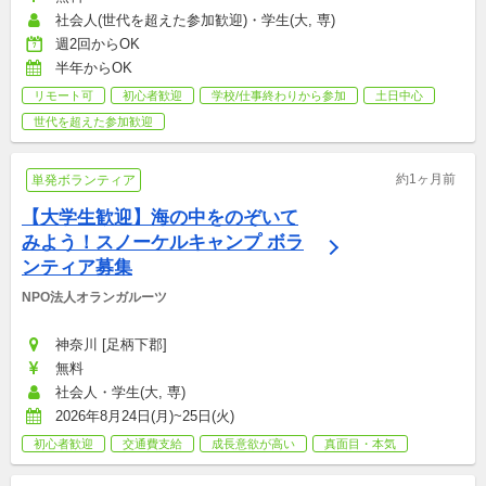
社会人(世代を超えた参加歓迎)・学生(大, 専)
週2回からOK
半年からOK
リモート可
初心者歓迎
学校/仕事終わりから参加
土日中心
世代を超えた参加歓迎
約1ヶ月前
単発ボランティア
【大学生歓迎】海の中をのぞいて
みよう！スノーケルキャンプ ボラ
ンティア募集
NPO法人オランガルーツ
神奈川 [足柄下郡]
無料
社会人・学生(大, 専)
2026年8月24日(月)~25日(火)
初心者歓迎
交通費支給
成長意欲が高い
真面目・本気