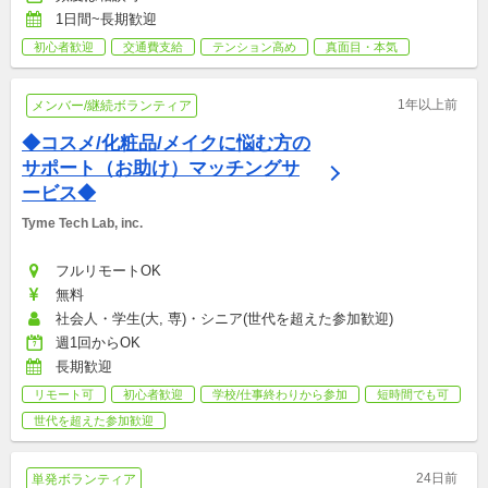
1日間~長期歓迎
初心者歓迎
交通費支給
テンション高め
真面目・本気
1年以上前
メンバー/継続ボランティア
◆コスメ/化粧品/メイクに悩む方の
サポート（お助け）マッチングサ
ービス◆
Tyme Tech Lab, inc.
フルリモートOK
無料
社会人・学生(大, 専)・シニア(世代を超えた参加歓迎)
週1回からOK
長期歓迎
リモート可
初心者歓迎
学校/仕事終わりから参加
短時間でも可
世代を超えた参加歓迎
24日前
単発ボランティア