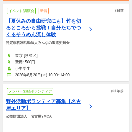
3日前
イベント/講演会
新着
【夏休みの自由研究にも】竹を切
るところから挑戦！自分たちでつ
くるそうめん流し体験
特定非営利活動法人みんなの進路委員会
東京 [杉並区]
費用: 500円
小中学生
2026年8月20日(木) 10:00~14:00
約1年前
メンバー/継続ボランティア
野外活動ボランティア募集【名古
屋エリア】
公益財団法人　名古屋YMCA