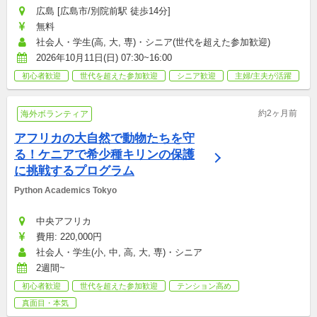
広島 [広島市/別院前駅 徒歩14分]
無料
社会人・学生(高, 大, 専)・シニア(世代を超えた参加歓迎)
2026年10月11日(日) 07:30~16:00
初心者歓迎
世代を超えた参加歓迎
シニア歓迎
主婦/主夫が活躍
約2ヶ月前
海外ボランティア
アフリカの大自然で動物たちを守
る！ケニアで希少種キリンの保護
に挑戦するプログラム
Python Academics Tokyo
中央アフリカ
費用: 220,000円
社会人・学生(小, 中, 高, 大, 専)・シニア
2週間~
初心者歓迎
世代を超えた参加歓迎
テンション高め
真面目・本気