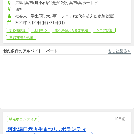
広島 [呉市/川原石駅 徒歩12分, 呉市/呉ポートピ...
無料
社会人・学生(高, 大, 専)・シニア(世代を超えた参加歓迎)
2026年9月20日(日)~21日(月)
初心者歓迎
土日中心
世代を超えた参加歓迎
シニア歓迎
主婦/主夫が活躍
似た条件のアルバイト・パート
もっと見る＞
兵庫 [三田市] SHOSAPO（NPO法人 生涯学習サポート兵庫）
東京 [中野区] 東京コミュニティスクール
【パートスタッフ募集】自然
【東京都中野区】小学生とと
が職場！施設管理スタッフ：
もに探究する全日制マイクロ
兵庫県三田市
新卒,中途,パート,副業/パラレルキャリア
スクール 教育スタッフ募集
新卒,中途
19日前
単発ボランティア
 河北潟自然再生まつり♪ボランティ