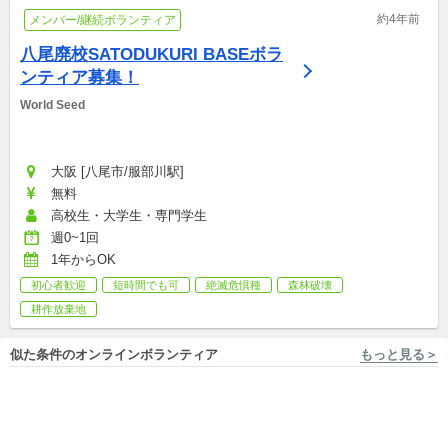
約4年前
メンバー/継続ボランティア
八尾廃校SATODUKURI BASEボラ
ンティア募集！
World Seed
大阪 [八尾市/服部川駅]
無料
高校生・大学生・専門学生
週0~1回
1年からOK
初心者歓迎
短時間でも可
絶滅危惧種
森林破壊
耕作放棄地
似た条件のオンラインボランティア
もっと見る＞