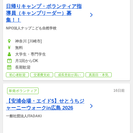
日帰りキャンプ・ボランティア指
導員（キャンプリーダー）募
集！！
NPO法人ナップこども自然学校
神奈川 [川崎市]
無料
大学生・専門学生
月1回からOK
長期歓迎
初心者歓迎
交通費支給
成長意欲が高い
真面目・本気
16日前
単発ボランティア
【安浦会場・エイド5】せとうちジ
ャーニーウォークin広島 2026
一般社団法人ITADAKI