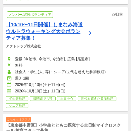
29日前
メンバー/継続ボランティア
【10/10〜11日開催】しまなみ海道
ウルトラウォーキング大会ボラン
ティア募集！
アクトレップ株式会社
愛媛 [今治市, 今治市, 今治市], 広島 [尾道市]
無料
社会人・学生(大, 専)・シニア(世代を超えた参加歓迎)
週0~1回
2026年10月10日(土)~11日(日)
2026年10月10日(土)~11日(日)
初心者歓迎
短時間でも可
土日中心
世代を超えた参加歓迎
シニア歓迎
こちらもオススメ
【東京都中野区】小学生とともに探究する全日制マイクロスク
ール 教育スタッフ募集