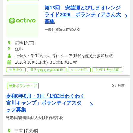
第13回　安芸灘とびしまオレンジ
ライド2026　ボランティアさん大
募集
一般社団法人ITADAKI
広島 [呉市]
無料
社会人・学生(高, 大, 専)・シニア(世代を超えた参加歓迎)
2026年10月3日(土), 3日(土),他1日程
土日中心
世代を超えた参加歓迎
シニア歓迎
主婦/主夫が活躍
5ヶ月前
単発ボランティア
令和8年8月・9月「1泊2日わくわく
宮川キャンプ」ボランティアスタ
ッフ募集
特定非営利活動法人大杉谷自然学校
三重 [多気郡]