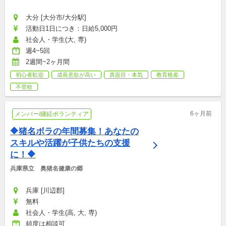
大分 [大分市/大分駅]
活動日1日につき：日給5,000円
社会人・学生(大, 専)
週4~5回
2週間~2ヶ月間
初心者歓迎
成長意欲が高い
真面目・本気
教育格差
不登校
6ヶ月前
メンバー/継続ボランティア
🔶猪名ボラの年間募集！あなたの
スキルや活躍が子供たちの支援
に！🔶
兵庫県立　奥猪名健康の郷
兵庫 [川辺郡]
無料
社会人・学生(高, 大, 専)
頻度は相談可