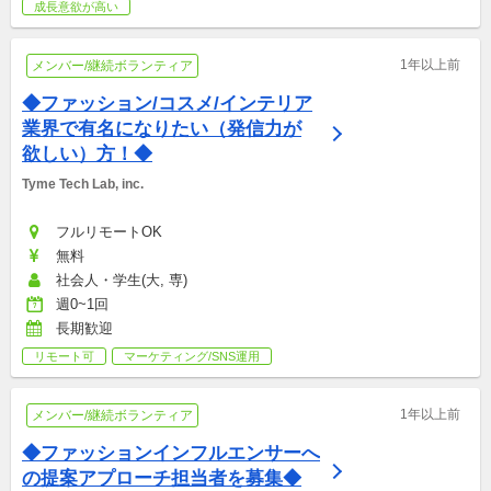
成長意欲が高い
1年以上前
メンバー/継続ボランティア
◆ファッション/コスメ/インテリア
業界で有名になりたい（発信力が
欲しい）方！◆
Tyme Tech Lab, inc.
フルリモートOK
無料
社会人・学生(大, 専)
週0~1回
長期歓迎
リモート可
マーケティング/SNS運用
1年以上前
メンバー/継続ボランティア
◆ファッションインフルエンサーへ
の提案アプローチ担当者を募集◆