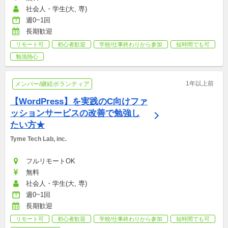
社会人・学生(大, 専)
週0~1回
長期歓迎
リモート可
初心者歓迎
学校/仕事終わりから参加
短時間でも可
勉強熱心
1年以上前
メンバー/継続ボランティア
【WordPress】を実践のC向けファ
ッションサービスの改善で勉強し
たい方★
Tyme Tech Lab, inc.
フルリモートOK
無料
社会人・学生(大, 専)
週0~1回
長期歓迎
リモート可
初心者歓迎
学校/仕事終わりから参加
短時間でも可