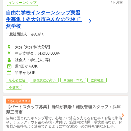
7ヶ月前
インターンシップ
自由な学校インターンシップ実習
生募集！＠大分市みんなの学校 自
然学校
一般社団法人　みんがく
大分 [大分市/大分駅]
生活支援金：月給50,000円
社会人・学生(大, 専)
週4回からOK
半年からOK
初心者歓迎
成長意欲が高い
真面目・本気
教育格差
不登校
こちらもオススメ
【パートスタッフ募集】自然が職場！施設管理スタッフ：兵庫
県三田市
自然に囲まれたキャンプ場で、心地よい滞在を支えるお仕事！お迎え準備
や、チェックアウト後の点検・片付け、施設内の清掃・環境整備など、お
客様が気持ちよく滞在できるようにする“縁の下の力持ち”的なお仕事。