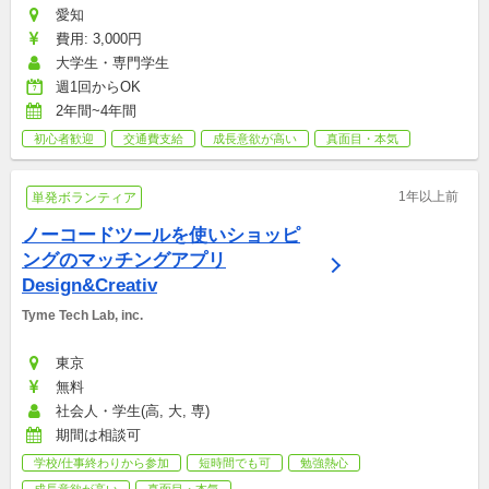
愛知
費用: 3,000円
大学生・専門学生
週1回からOK
2年間~4年間
初心者歓迎
交通費支給
成長意欲が高い
真面目・本気
1年以上前
単発ボランティア
ノーコードツールを使いショッピ
ングのマッチングアプリ
Design&Creativ
Tyme Tech Lab, inc.
東京
無料
社会人・学生(高, 大, 専)
期間は相談可
学校/仕事終わりから参加
短時間でも可
勉強熱心
成長意欲が高い
真面目・本気