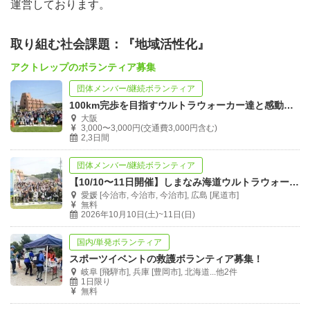
運営しております。
取り組む社会課題：『地域活性化』
アクトレップのボランティア募集
団体メンバー/継続ボランティア
100km完歩を目指すウルトラウォーカー達と感動をともに！
大阪
3,000〜3,000円(交通費3,000円含む)
2,3日間
団体メンバー/継続ボランティア
【10/10〜11日開催】しまなみ海道ウルトラウォーキング大会ボランティア募集！
愛媛 [今治市, 今治市, 今治市], 広島 [尾道市]
無料
2026年10月10日(土)~11日(日)
国内/単発ボランティア
スポーツイベントの救護ボランティア募集！
岐阜 [飛騨市], 兵庫 [豊岡市], 北海道...他2件
1日限り
無料