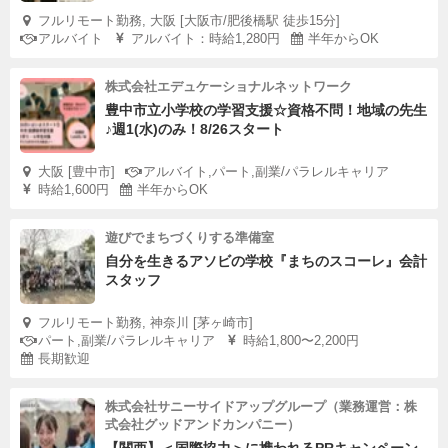
フルリモート勤務, 大阪 [大阪市/肥後橋駅 徒歩15分]
アルバイト
アルバイト：時給1,280円
半年からOK
株式会社エデュケーショナルネットワーク
豊中市立小学校の学習支援☆資格不問！地域の先生
♪週1(水)のみ！8/26スタート
大阪 [豊中市]
アルバイト,パート,副業/パラレルキャリア
時給1,600円
半年からOK
遊びでまちづくりする準備室
自分を生きるアソビの学校『まちのスコーレ』会計
スタッフ
フルリモート勤務, 神奈川 [茅ヶ崎市]
パート,副業/パラレルキャリア
時給1,800〜2,200円
長期歓迎
株式会社サニーサイドアップグループ（業務運営：株
式会社グッドアンドカンパニー）