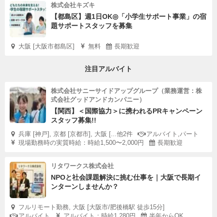
株式会社キズキ
【都島区】週1日OK◎「小学生サポート事業」の宿
題サポートスタッフを募集
大阪 [大阪市都島区]
無料
長期歓迎
注目アルバイト
株式会社サニーサイドアップグループ（業務運営：株
式会社グッドアンドカンパニー）
【関西】＜国際協力＞に携われるPRキャンペーン
スタッフ募集!!
兵庫 [神戸], 京都 [京都市], 大阪 [...他2件
アルバイト,パート
現場勤務時の実質時給：時給1,500〜2,000円
長期歓迎
リタワークス株式会社
NPOと社会課題解決に挑む仕事を｜大阪で長期イ
ンターンしませんか？
フルリモート勤務, 大阪 [大阪市/肥後橋駅 徒歩15分]
アルバイト
アルバイト：時給1,280円
半年からOK