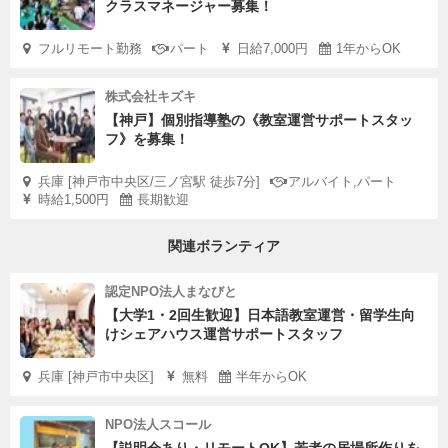
クラスマネージャー募集！
フルリモート勤務
パート
日給7,000円
1年からOK
株式会社キズキ
【神戸】個別指導塾の《教室運営サポートスタッ
フ》を募集！
兵庫 [神戸市中央区/三ノ宮駅 徒歩7分]
アルバイト,パート
時給1,500円
長期歓迎
関連ボランティア
認定NPO法人まなびと
【大学1・2回生歓迎】日本語教室運営・留学生向
けシェアハウス運営サポートスタッフ
兵庫 [神戸市中央区]
無料
半年からOK
NPO法人スコール