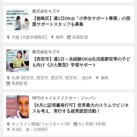
株式会社キズキ
【都島区】週1日OK◎「小学生サポート事業」の宿
題サポートスタッフを募集
大阪 [大阪市都島区]
無料
長期歓迎
株式会社キズキ
【西宮市】週1日～未経験OK◎生活困窮世帯の子ど
も向け《少人数型》学習サポート
兵庫 [西宮市, 西宮市, 西宮市, 西宮市,...他1件
無料
長期歓迎
NPOチャイルドドクター・ジャパン
【8月に証明書発行可】世界最大のスラムでビジネ
スを考え、実行する超実践型活動！
オンライン開催/フルリモートOK
6ヶ月間~1年間
月4回 各：3,000円