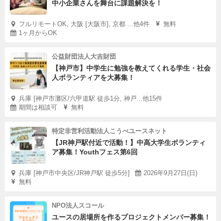
中小企業さんを舞台に課題解決を！
フルリモートOK, 大阪 [大阪市], 京都 ...他4件
無料
1ヶ月からOK
公益財団法人大吉財団
【神戸市】中学生に勉強を教えてくれる学生・社会
人ボランティアを大募集！
兵庫 [神戸市灘区/六甲道駅 徒歩1分, 神戸...他15件
期間は相談可
無料
特定非営利活動法人こうべユースネット
【JR神戸駅付近で活動！】中高大学生ボランティ
ア募集！Youthフェス第6回
兵庫 [神戸市中央区/JR神戸駅 徒歩5分]
2026年9月27日(日)
無料
NPO法人スコール
ユースの居場所を作るプロジェクトメンバー募集！