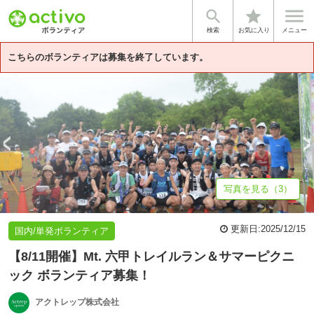


star
基本情報
主催：NPO法人日本トレイルランサ...
募集詳細
体験談
検索
お気に入り
メニュー
こちらのボランティアは募集を終了しています。
写真を見る（3）
更新日:
2025/12/15
国内/単発ボランティア
【8/11開催】Mt. 六甲トレイルラン＆サマーピクニ
ック ボランティア募集！
アクトレップ株式会社