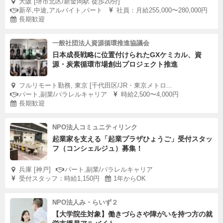
大阪 [堺市北区/新金岡駅 徒歩20分]
新卒,中途,アルバイト,パート
社員：月給255,000〜280,000円
長期歓迎
一般社団法人資源循環推進協議会
日本成長戦略に位置付けられたGXケミカル、資
源・炭素循環市場創出プロジェクト推進
フルリモート勤務, 東京 [千代田区/JR・東京メトロ...
パート,副業/パラレルキャリア
時給2,500〜4,000円
長期歓迎
NPO法人コミュニティリンク
起業家を支える「起業プラザひょうご」受付スタッ
フ（コンシェルジュ）募集！
兵庫 [神戸]
パート,副業/パラレルキャリア
受付スタッフ：時給1,150円
1年からOK
NPO法人み・らいず２
【大学院生対象】働きづらさや障がいを持つ方の就