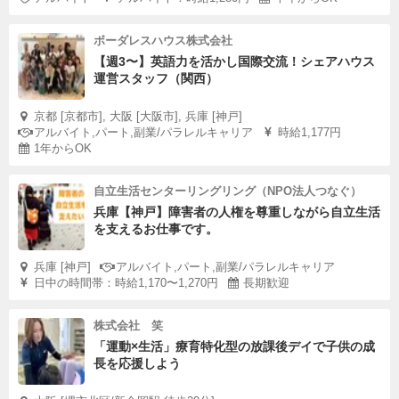
ボーダレスハウス株式会社
【週3〜】英語力を活かし国際交流！シェアハウス
運営スタッフ（関西）
京都 [京都市], 大阪 [大阪市], 兵庫 [神戸]
アルバイト,パート,副業/パラレルキャリア
時給1,177円
1年からOK
自立生活センターリングリング（NPO法人つなぐ）
兵庫【神戸】障害者の人権を尊重しながら自立生活
を支えるお仕事です。
兵庫 [神戸]
アルバイト,パート,副業/パラレルキャリア
日中の時間帯：時給1,170〜1,270円
長期歓迎
株式会社 笑
「運動×生活」療育特化型の放課後デイで子供の成
長を応援しよう