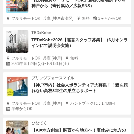
【説明会あり・リモートOK】若者の居場所作りを
神戸から（寄付集め／広報SNS）
フルリモートOK, 兵庫 [神戸市灘区]
無料
3ヶ月からOK
TEDxKobe
TEDxKobe2026【運営スタッフ募集】（6月オンラ
インにて説明会実施）
フルリモートOK, 兵庫 [神戸]
無料
2026年6月24日(水)~10月31日(土)
ブリッジフォースマイル
【神戸市内】社会人ボランティア大募集！！親を頼
れない高校3年生の巣立ちサポート
フルリモートOK, 兵庫 [神戸]
ハンドブック代：1,400円
半年からOK
ひなてく
【AI×地方創生】関西から地方へ！夏休みに地方の