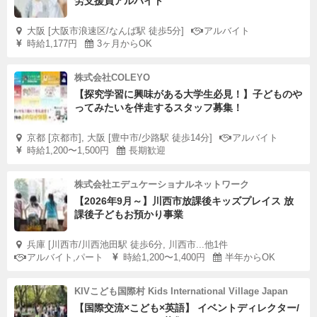
労支援員アルバイト
大阪 [大阪市浪速区/なんば駅 徒歩5分]
アルバイト
時給1,177円
3ヶ月からOK
株式会社COLEYO
【探究学習に興味がある大学生必見！】子どものや
ってみたいを伴走するスタッフ募集！
京都 [京都市], 大阪 [豊中市/少路駅 徒歩14分]
アルバイト
時給1,200〜1,500円
長期歓迎
株式会社エデュケーショナルネットワーク
【2026年9月～】川西市放課後キッズプレイス 放
課後子どもお預かり事業
兵庫 [川西市/川西池田駅 徒歩6分, 川西市...他1件
アルバイト,パート
時給1,200〜1,400円
半年からOK
KIVこども国際村 Kids International Village Japan
【国際交流×こども×英語】 イベントディレクター/