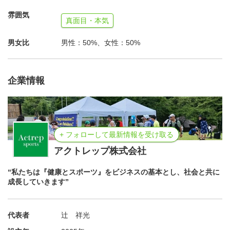
3000円（交通費、食事代込）
雰囲気
大会中の軽食（おにぎり2個程度、500ｍｌ飲料）
真面目・本気
男女比
男性：50%、女性：50%
【その他】
駐車場あり（1日/500円)
お申込み後にご予定が変更になられた場合はご連絡をお願
企業情報
いします
ボランティア証明書をご希望の方は事前にお申し付けくだ
さい
必要人員に達し次第締め切りになります
+ フォローして最新情報を受け取る
アクトレップ株式会社
“私たちは『健康とスポーツ』をビジネスの基本とし、社会と共に
成長していきます”
代表者
辻 祥光