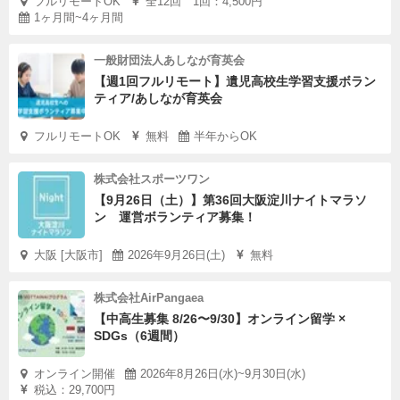
フルリモートOK
全12回 1回：4,500円
1ヶ月間~4ヶ月間
一般財団法人あしなが育英会
【週1回フルリモート】遺児高校生学習支援ボラン
ティア/あしなが育英会
フルリモートOK
無料
半年からOK
株式会社スポーツワン
【9月26日（土）】第36回大阪淀川ナイトマラソ
ン 運営ボランティア募集！
大阪 [大阪市]
2026年9月26日(土)
無料
株式会社AirPangaea
【中高生募集 8/26〜9/30】オンライン留学 ×
SDGs（6週間）
オンライン開催
2026年8月26日(水)~9月30日(水)
税込：29,700円