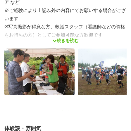
ア など
※ご経験により上記以外の内容にてお願いする場合がござ
います
※写真撮影が得意な方、救護スタッフ（看護師などの資格
をお持ちの方）としてご参加可能な方歓迎です
続きを読む
【活動時間】
7時30分～17時 予定
【服装】
動きやすい服装
屋外のため、レインウエアや寒暖差に備えた装備のご用意
をお願いします
スタッフ用ビブスをお貸しします
【支給】
体験談・雰囲気