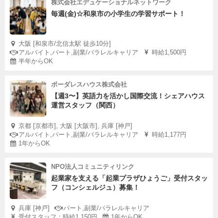
株式会社エデュケーショナルネットワーク
毎週(金)☆和泉市の小学生の学習サポート！
大阪 [和泉市/北信太駅 徒歩10分]
アルバイト,パート,副業/パラレルキャリア
時給1,500円
半年からOK
ボーダレスハウス株式会社
【週3〜】英語力を活かし国際交流！シェアハウス
運営スタッフ（関西）
京都 [京都市], 大阪 [大阪市], 兵庫 [神戸]
アルバイト,パート,副業/パラレルキャリア
時給1,177円
1年からOK
NPO法人コミュニティリンク
起業家を支える「起業プラザひょうご」受付スタッ
フ（コンシェルジュ）募集！
兵庫 [神戸]
パート,副業/パラレルキャリア
受付スタッフ：時給1,150円
1年からOK