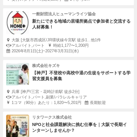
一般財団法人ヒューマンライツ協会
新たにできる地域の居場所拠点で参加者と交流する
人材募集！
大阪 [大阪市西成区/JR環状線今宮駅 徒歩1...他1件
アルバイト,パート
時給1,177〜1,200円
2026年8月1日(土)~2027年3月31日(水)
株式会社キズキ
【神戸】不登校や高校中退の生徒をサポートする学
習支援員を募集
兵庫 [神戸/三宮・花時計前駅 徒歩2分]
アルバイト,パート,副業/パラレルキャリア
1コマ（90分）あたり：1,820〜5,201円
長期歓迎
リタワークス株式会社
NPOと社会課題解決に挑む仕事を｜大阪で長期イ
ンターンしませんか？