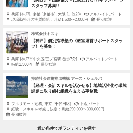
【関西】＜国際協力＞に携われるPRキャンペーン
スタッフ募集!!
兵庫 [神戸], 京都 [京都市], 大阪 [...他2件
アルバイト,パート
現場勤務時の実質時給：時給1,500〜2,000円
長期歓迎
株式会社キズキ
【神戸】個別指導塾の《教室運営サポートスタッ
フ》を募集！
兵庫 [神戸市中央区/三ノ宮駅 徒歩7分]
アルバイト,パート
時給1,500円
長期歓迎
持続社会連携推進機構 アース・シェルパ
【経理・会計スキルを活かせる】地域活性化や環境
課題に取り組む組織を支える事務職
フルリモート勤務, 東京 [千代田区]
中途,パート
経験・スキルを考慮し決定：月給250,000〜330,000円
長期歓迎
近い条件でボランティアを探す