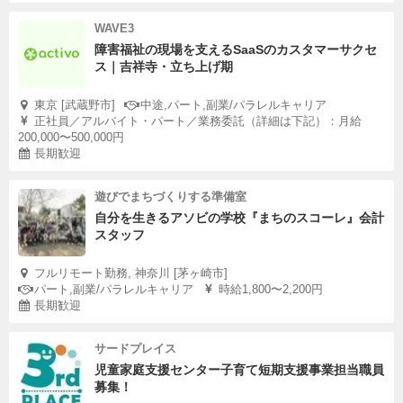
WAVE3
障害福祉の現場を支えるSaaSのカスタマーサクセ
ス｜吉祥寺・立ち上げ期
東京 [武蔵野市]
中途,パート,副業/パラレルキャリア
正社員／アルバイト・パート／業務委託（詳細は下記）：月給
200,000〜500,000円
長期歓迎
遊びでまちづくりする準備室
自分を生きるアソビの学校『まちのスコーレ』会計
スタッフ
フルリモート勤務, 神奈川 [茅ヶ崎市]
パート,副業/パラレルキャリア
時給1,800〜2,200円
長期歓迎
サードプレイス
児童家庭支援センター子育て短期支援事業担当職員
募集！