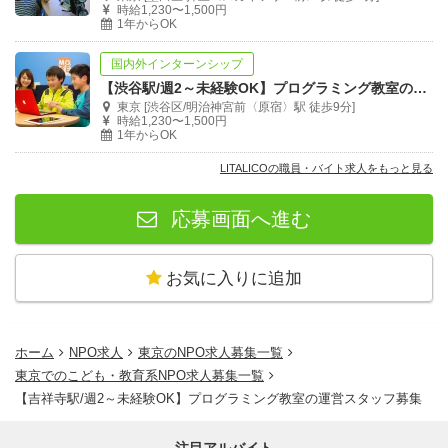
時給1,230〜1,500円
1年からOK
国内外インターンシップ
【渋谷駅/週2～未経験OK】プログラミング教室の運営スタッフ募集
東京 [渋谷区/明治神宮前〈原宿〉駅 徒歩9分]
時給1,230〜1,500円
1年からOK
LITALICOの職員・バイト求人をもっと見る
応募画面へ進む
お気に入りに追加
ホーム
NPO求人
東京のNPO求人募集一覧
東京でのこども・教育系NPO求人募集一覧
【吉祥寺駅/週2～未経験OK】プログラミング教室の運営スタッフ募集