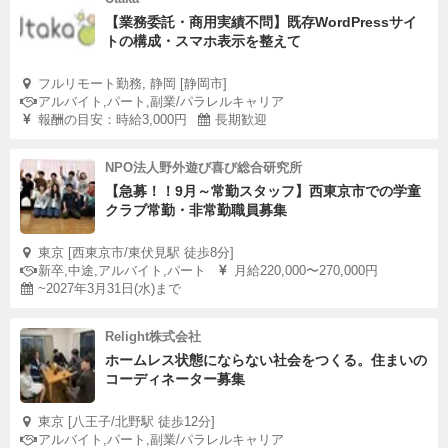
【業務委託・商用実績不問】既存WordPressサイ
トの構成・スマホ表示を整えて
フルリモート勤務, 静岡 [静岡市]
アルバイト,パート,副業/パラレルキャリア
報酬の目安：時給3,000円
長期歓迎
NPO法人野外遊び喜び総合研究所
【急募！！9月～常勤スタッフ】西東京市での学童
クラブ常勤・非常勤職員募集
東京 [西東京市/東伏見駅 徒歩8分]
新卒,中途,アルバイト,パート
月給220,000〜270,000円
~2027年3月31日(水)まで
Relight株式会社
ホームレス状態にならない社会をつくる。住まいの
コーディネーター募集
東京 [八王子/北野駅 徒歩12分]
アルバイト,パート,副業/パラレルキャリア