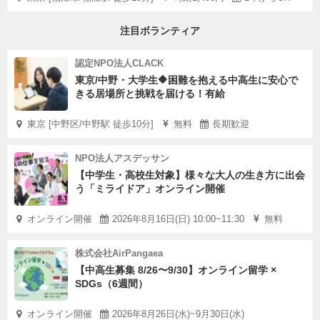
注目ボランティア
認定NPO法人CLACK
東京/中野・大学生🔶困難を抱える中高生に安心で
きる居場所と挑戦を届ける！有給
東京 [中野区/中野駅 徒歩10分]
無料
長期歓迎
NPO法人アスデッサン
【中学生・高校生対象】様々な大人の生き方に出会
う「ミライドア」オンライン開催
オンライン開催
2026年8月16日(日) 10:00~11:30
無料
株式会社AirPangaea
【中高生募集 8/26〜9/30】オンライン留学 ×
SDGs（6週間）
オンライン開催
2026年8月26日(水)~9月30日(水)