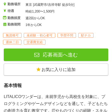
勤務場所
東京 [武蔵野市/吉祥寺駅 徒歩5分]
待遇
時給1,200〜1,500円
勤務頻度
週2回からOK
勤務期間
1年からOK
無資格可
未経験・初心者可
学歴不問
駅チカ
週休二日
交通費支給
応募画面へ進む
お気に入りに追加
基本情報
LITALICOワンダーは、未就学児から高校生を対象に、プ
ログラミングやゲームデザインなどを通して、子どもたち
の創造力を育む教室です。ITやものづくりの経験・スキル