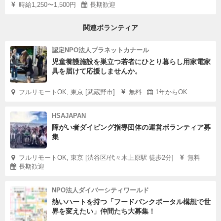
時給1,250〜1,500円
長期歓迎
関連ボランティア
認定NPO法人プラネットカナール
児童養護施設を巣立つ若者にひとり暮らし用家電家
具を届けて応援しませんか。
フルリモートOK, 東京 [武蔵野市]
無料
1年からOK
HSAJAPAN
障がい者ダイビング指導団体の運営ボランティア募
集
フルリモートOK, 東京 [渋谷区/代々木上原駅 徒歩2分]
無料
長期歓迎
NPO法人ダイバーシティワールド
熱いハートを持つ「フードバンクポータル構想で世
界を変えたい」仲間たち大募集！