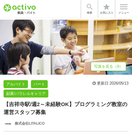


star
基本情報
募集詳細
体験談・雰囲気
企業情報
検索
お気に入り
メニュー
写真を見る（9）
更新日:
2026/05/13
アルバイト
パート
副業/パラレルキャリア
【吉祥寺駅/週2～未経験OK】プログラミング教室の
運営スタッフ募集
株式会社LITALICO