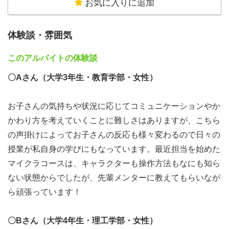
お気に入りに追加
りません。
大切なのは、プログラミングを完璧にマスターしているこ
体験談・雰囲気
とではなく、子どもたちが正解に辿り着くまでのプロセス
に寄り添うこと。
このアルバイトの体験談
〇Aさん（大学3年生・教育学部・女性）
「教える」以上に「一緒に試行錯誤する」姿勢があれば、
ITの知識は研修で後からついてきます。
お子さんの気持ちや状況に応じてコミュニケーションやか
教育に関心がある方や、子ども一人ひとりの個性を伸ばし
かわり方を考えていくことに難しさはありますが、こちら
たい方にぴったりの環境です！
の声掛けによってお子さんの反応も様々変わるので日々の
授業が私自身の学びにもなっています。最近担当を始めた
マイクラコースは、キャラクターも操作方法もなにも知ら
ない状態からでしたが、先輩メンターに教えてもらいなが
ら頑張っています！
〇Bさん（大学4年生・理工学部・女性）