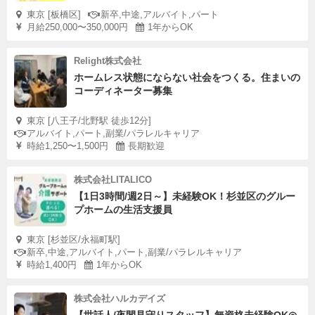
東京 [板橋区]
新卒,中途,アルバイト,パート
月給250,000〜350,000円
1年からOK
Relight株式会社
ホームレス状態にならない社会をつくる。住まいの
コーディネーター募集
東京 [八王子/北野駅 徒歩12分]
アルバイト,パート,副業/パラレルキャリア
時給1,250〜1,500円
長期歓迎
株式会社LITALICO
【1日3時間/週2日～】未経験OK！杉並区のグルー
プホームの生活支援員
東京 [杉並区/永福町駅]
新卒,中途,アルバイト,パート,副業/パラレルキャリア
時給1,400円
1年からOK
株式会社ハルカデイズ