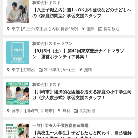
株式会社キズキ
【八王子堀之内】週1～OK◎不登校などの子どもへ
の《家庭訪問型》学習支援スタッフ
東京 [八王子/京王堀之内駅 徒歩15分]
無料
長期歓迎
株式会社スポーツワン
【9月5日（土）】第42回東京豊洲ナイトマラソ
ン 運営ボランティア募集！
東京 [江東区]
2026年9月5日(土)
無料
株式会社キズキ
【川崎市】経済的な困難を抱える家庭の小中学生向
け《少人数形式》学習支援スタッフ！
神奈川 [川崎市, 川崎市]
無料
長期歓迎
一般社団法人子供教育創造機構
【高校生〜大学生】子どもたちと関わり、自己理解