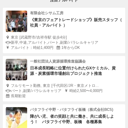
注目アルバイト
有限会社シサム工房
《東京のフェアトレードショップ》販売スタッフ（
社員・アルバイト ）
東京 [武蔵野市/吉祥寺駅 徒歩4分]
新卒,中途,アルバイト,パート,副業/パラレルキャリア
アルバイト：時給1,400円
1年からOK
一般社団法人資源循環推進協議会
日本成長戦略に位置付けられたGXケミカル、資
源・炭素循環市場創出プロジェクト推進
フルリモート勤務, 東京 [千代田区/JR・東京メトロ...
パート,副業/パラレルキャリア
時給2,500〜4,000円
長期歓迎
バタフライ中野・バタフライ板橋（株式会社BCS)
障がい児、者の笑顔と共に働き、共に成長しよ
う！ バタフライ中野、板橋 各種募集