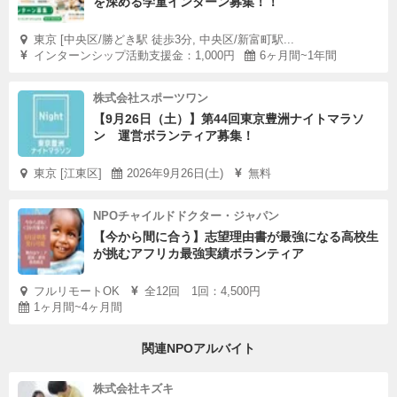
を深める学童インターン募集！！
東京 [中央区/勝どき駅 徒歩3分, 中央区/新富町駅...
インターンシップ活動支援金：1,000円
6ヶ月間~1年間
株式会社スポーツワン
【9月26日（土）】第44回東京豊洲ナイトマラソ
ン 運営ボランティア募集！
東京 [江東区]
2026年9月26日(土)
無料
NPOチャイルドドクター・ジャパン
【今から間に合う】志望理由書が最強になる高校生
が挑むアフリカ最強実績ボランティア
フルリモートOK
全12回 1回：4,500円
1ヶ月間~4ヶ月間
関連NPOアルバイト
株式会社キズキ