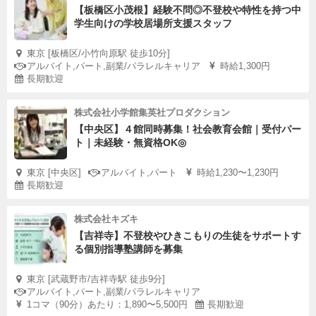
【板橋区小茂根】経験不問◎不登校や特性を持つ中
学生向けの学校居場所支援スタッフ
東京 [板橋区/小竹向原駅 徒歩10分]
アルバイト,パート,副業/パラレルキャリア
時給1,300円
長期歓迎
株式会社小学館集英社プロダクション
【中央区】４館同時募集！社会教育会館｜受付パー
ト｜未経験・無資格OK◎
東京 [中央区]
アルバイト,パート
時給1,230〜1,230円
長期歓迎
株式会社キズキ
【吉祥寺】不登校やひきこもりの生徒をサポートす
る個別指導塾講師を募集
東京 [武蔵野市/吉祥寺駅 徒歩9分]
アルバイト,パート,副業/パラレルキャリア
1コマ（90分）あたり：1,890〜5,500円
長期歓迎