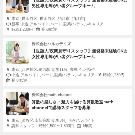
【世話人/夜間見守りスタッフ】無資格未経験OK◎
男性専用障がい者グループホーム
東京 [世田谷区, 世田谷区, 狛江市, 狛江市]
新卒,中途,アルバイト,パート,副業/パラレルキャリア
時給1,230円
長期歓迎
株式会社ハルカデイズ
【世話人/夜間見守りスタッフ】無資格未経験OK◎
女性専用障がい者グループホーム
東京 [江戸川区/葛西駅 徒歩11分, 豊島区...他2件
中途,アルバイト,パート,副業/パラレルキャリア
時給1,230円
長期歓迎
株式会社math channel
算数の楽しさ・魅力を届ける算数教室math
channelで講師スタッフを募集
東京 [渋谷区/南新宿駅 徒歩3分]
アルバイト
講師スタッフ：時給1,500〜1,800円
1年間