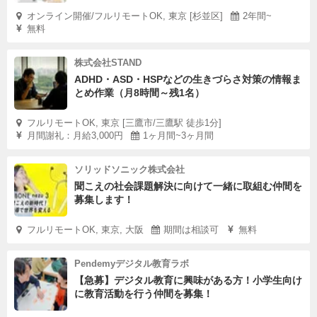
オンライン開催/フルリモートOK, 東京 [杉並区]
2年間~
無料
株式会社STAND
ADHD・ASD・HSPなどの生きづらさ対策の情報ま
とめ作業（月8時間～残1名）
フルリモートOK, 東京 [三鷹市/三鷹駅 徒歩1分]
月間謝礼：月給3,000円
1ヶ月間~3ヶ月間
ソリッドソニック株式会社
聞こえの社会課題解決に向けて一緒に取組む仲間を
募集します！
フルリモートOK, 東京, 大阪
期間は相談可
無料
Pendemyデジタル教育ラボ
【急募】デジタル教育に興味がある方！小学生向け
に教育活動を行う仲間を募集！