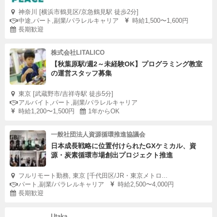
神奈川 [横浜市鶴見区/京急鶴見駅 徒歩2分]
中途,パート,副業/パラレルキャリア
時給1,500〜1,600円
長期歓迎
株式会社LITALICO
【秋葉原駅/週2～未経験OK】プログラミング教室
の運営スタッフ募集
東京 [武蔵野市/吉祥寺駅 徒歩5分]
アルバイト,パート,副業/パラレルキャリア
時給1,200〜1,500円
1年からOK
一般社団法人資源循環推進協議会
日本成長戦略に位置付けられたGXケミカル、資
源・炭素循環市場創出プロジェクト推進
フルリモート勤務, 東京 [千代田区/JR・東京メトロ...
パート,副業/パラレルキャリア
時給2,500〜4,000円
長期歓迎
Utaka