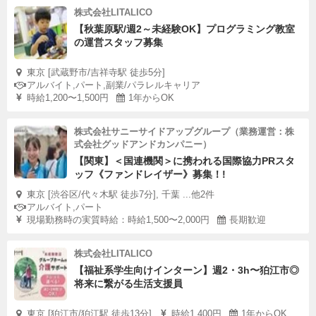
株式会社LITALICO
【秋葉原駅/週2～未経験OK】プログラミング教室
の運営スタッフ募集
東京 [武蔵野市/吉祥寺駅 徒歩5分]
アルバイト,パート,副業/パラレルキャリア
時給1,200〜1,500円
1年からOK
株式会社サニーサイドアップグループ（業務運営：株
式会社グッドアンドカンパニー）
【関東】＜国連機関＞に携われる国際協力PRスタ
ッフ《ファンドレイザー》募集！!
東京 [渋谷区/代々木駅 徒歩7分], 千葉 ...他2件
アルバイト,パート
現場勤務時の実質時給：時給1,500〜2,000円
長期歓迎
株式会社LITALICO
【福祉系学生向けインターン】週2・3h〜狛江市◎
将来に繋がる生活支援員
東京 [狛江市/狛江駅 徒歩13分]
時給1,400円
1年からOK