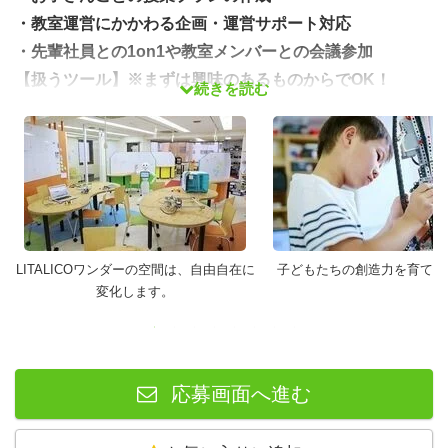
・教室運営にかかわる企画・運営サポート対応
・先輩社員との1on1や教室メンバーとの会議参加
【扱うツール】※まずは興味のあるものからでOK！
続きを読む
あなたの得意分野や「これから学んでみたい」という興味
に合わせて担当を決定します。
・メイン： Scratch、Minecraft、LEGOロボットプログラ
ミング
LITALICOワンダーの空間は、自由自在に
子どもたちの創造力を育てま
・ステップアップ： Unity（C#）、JavaScript、
変化します。
HTML/CSS、Blender（3DCG）など
※スキルのある方向けに完全在宅のオンライン教室もある
ため、興味のある方は応募時にご相談ください
応募画面へ進む
「授業」という名前ですが、教科書通りに教える必要はあ