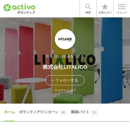


star
検索
お気に入り
メニュー
障害のない社会をつくる
株式会社LITALICO
+ フォローする
フォローとは？
ホーム
ボランティア/インターン
職員/バイト
23
71