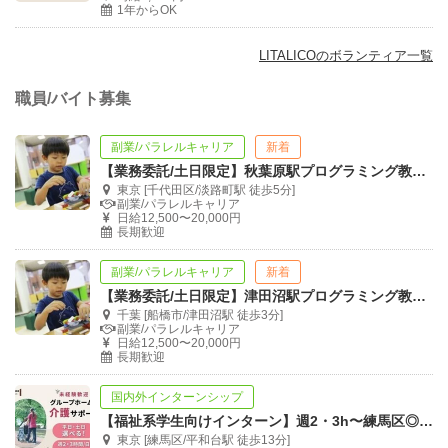
1年からOK
LITALICOのボランティア一覧
職員/バイト募集
副業/パラレルキャリア
新着
【業務委託/土日限定】秋葉原駅プログラミング教室の体験授業セールススタッフ
東京 [千代田区/淡路町駅 徒歩5分]
副業/パラレルキャリア
日給12,500〜20,000円
長期歓迎
副業/パラレルキャリア
新着
【業務委託/土日限定】津田沼駅プログラミング教室の体験授業セールススタッフ
千葉 [船橋市/津田沼駅 徒歩3分]
副業/パラレルキャリア
日給12,500〜20,000円
長期歓迎
国内外インターンシップ
【福祉系学生向けインターン】週2・3h〜練馬区◎将来に繋がる生活支援員
東京 [練馬区/平和台駅 徒歩13分]