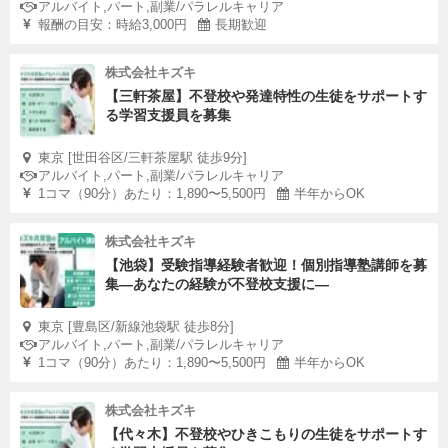
アルバイト,パート,副業/パラレルキャリア
報酬の目安：時給3,000円
長期歓迎
株式会社キズキ
【三軒茶屋】不登校や発達特性の生徒をサポートす
る学習支援員を募集
東京 [世田谷区/三軒茶屋駅 徒歩9分]
アルバイト,パート,副業/パラレルキャリア
1コマ（90分）あたり：1,890〜5,500円
半年からOK
株式会社キズキ
【池袋】受験指導経験者歓迎！個別指導塾講師を募
集—あなたの経験が不登校支援に―
東京 [豊島区/新線池袋駅 徒歩8分]
アルバイト,パート,副業/パラレルキャリア
1コマ（90分）あたり：1,890〜5,500円
半年からOK
株式会社キズキ
【代々木】不登校やひきこもりの生徒をサポートす