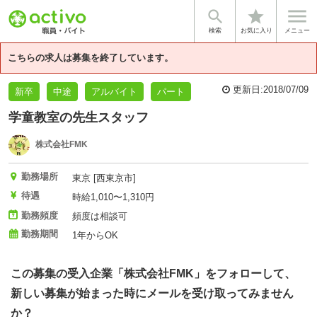


star
基本情報
企業情報
検索
お気に入り
メニュー
こちらの求人は募集を終了しています。
更新日:
2018/07/09
新卒
中途
アルバイト
パート
学童教室の先生スタッフ
株式会社FMK
勤務場所
東京 [西東京市]
待遇
時給1,010〜1,310円
勤務頻度
頻度は相談可
勤務期間
1年からOK
この募集の受入企業「株式会社FMK」をフォローして、
新しい募集が始まった時にメールを受け取ってみません
か？