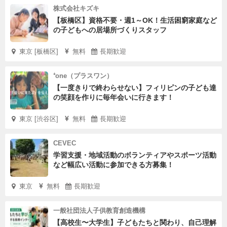
株式会社キズキ
【板橋区】資格不要・週1～OK！生活困窮家庭など
の子どもへの居場所づくりスタッフ
東京 [板橋区]
無料
長期歓迎
⁺one（プラスワン）
【一度きりで終わらせない】フィリピンの子ども達
の笑顔を作りに毎年会いに行きます！
東京 [渋谷区]
無料
長期歓迎
CEVEC
学習支援・地域活動のボランティアやスポーツ活動
など幅広い活動に参加できる方募集！
東京
無料
長期歓迎
一般社団法人子供教育創造機構
【高校生〜大学生】子どもたちと関わり、自己理解