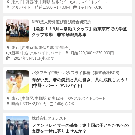
東京 [中野区/東中野駅 徒歩2分]
アルバイト,パート
アルバイト：時給1,300〜1,400円
1ヶ月からOK
NPO法人野外遊び喜び総合研究所
【急募！！9月～常勤スタッフ】西東京市での学童
クラブ常勤・非常勤職員募集
東京 [西東京市/東伏見駅 徒歩8分]
新卒,中途,アルバイト,パート
月給220,000〜270,000円
~2027年3月31日(水)まで
バタフライ中野・バタフライ板橋（株式会社BCS)
障がい児、者の笑顔と共に働き、共に成長しよう！
(中野・パート アルバイト)
東京 [中野区/中野駅 徒歩12分]
アルバイト,パート
時給1,300〜2,000円
1年からOK
株式会社フォレスト
ファンドレイザーの募集！途上国の子どもたちへの
支援を一緒に募りませんか？