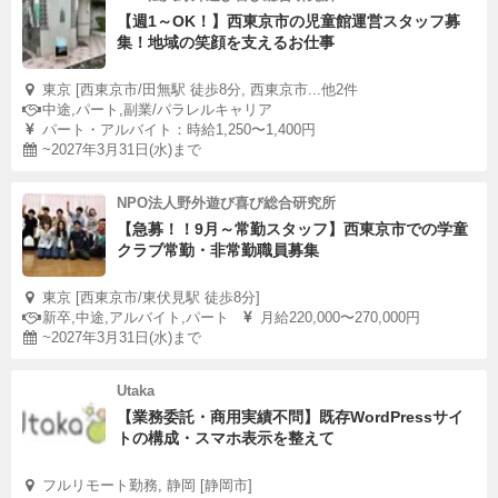
【週1～OK！】西東京市の児童館運営スタッフ募
集！地域の笑顔を支えるお仕事
東京 [西東京市/田無駅 徒歩8分, 西東京市...他2件
中途,パート,副業/パラレルキャリア
パート・アルバイト：時給1,250〜1,400円
~2027年3月31日(水)まで
NPO法人野外遊び喜び総合研究所
【急募！！9月～常勤スタッフ】西東京市での学童
クラブ常勤・非常勤職員募集
東京 [西東京市/東伏見駅 徒歩8分]
新卒,中途,アルバイト,パート
月給220,000〜270,000円
~2027年3月31日(水)まで
Utaka
【業務委託・商用実績不問】既存WordPressサイ
トの構成・スマホ表示を整えて
フルリモート勤務, 静岡 [静岡市]