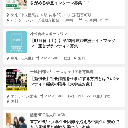
を深める学童インターン募集！！
東京 [中央区/勝どき駅 徒歩3分, 中央区/新富町駅...
インターンシップ活動支援金：1,000円
6ヶ月間~1年間
株式会社スポーツワン
【9月5日（土）】第42回東京豊洲ナイトマラソ
ン 運営ボランティア募集！
東京 [江東区]
2026年9月5日(土)
無料
一般社団法人ユースキャリア教育機構
【勉強会】社会課題を仕事にする方法とは？/ボラ
ンティア継続の限界【大学生対象】
オンライン開催
2026年8月6日(木) 21:00~22:00,他1日程
無料
認定NPO法人CLACK
東京/中野・大学生🔶困難を抱える中高生に安心で
きる居場所と挑戦を届ける！有給