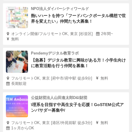
NPO法人ダイバーシティワールド
熱いハートを持つ「フードバンクポータル構想で世
界を変えたい」仲間たち大募集！
オンライン開催/フルリモートOK, 東京 [杉並区]
2年間~
無料
Pendemyデジタル教育ラボ
【急募】デジタル教育に興味がある方！小学生向け
に教育活動を行う仲間を募集！
フルリモートOK, 東京 [府中市/府中駅 徒歩9分]
無料
長期歓迎
公益財団法人山田進太郎D&I財団
\理系を目指す中高生女子を応援！GoSTEM公式ア
ンバサダー募集中/
フルリモートOK, 東京 [港区/外苑前駅 徒歩3分]
無料
1ヶ月からOK