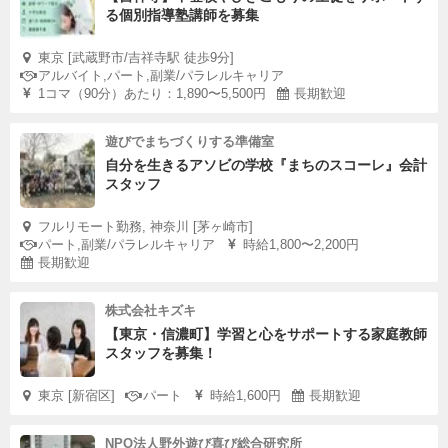
る個別指導塾講師を募集
東京 [武蔵野市/吉祥寺駅 徒歩9分]
アルバイト,パート,副業/パラレルキャリア
1コマ（90分）あたり：1,890〜5,500円
長期歓迎
遊びでまちづくりする準備室
自分を生きるアソビの学校『まちのスコーレ』会計
スタッフ
フルリモート勤務, 神奈川 [茅ヶ崎市]
パート,副業/パラレルキャリア
時給1,800〜2,200円
長期歓迎
株式会社キズキ
【東京・信濃町】学習と心をサポートする家庭教師
スタッフを募集！
東京 [新宿区]
パート
時給1,600円
長期歓迎
NPO法人野外遊び喜び総合研究所