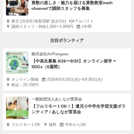
算数の楽しさ・魅力を届ける算数教室math
channelで講師スタッフを募集
東京 [渋谷区/南新宿駅 徒歩3分]
アルバイト
講師スタッフ：時給1,500〜1,800円
1年間
注目ボランティア
株式会社AirPangaea
【中高生募集 8/26〜9/30】オンライン留学 ×
SDGs（6週間）
オンライン開催
2026年8月26日(水)~9月30日(水)
税込：29,700円
一般財団法人あしなが育英会
【フルリモートOK！】遺児小中学生学習支援ボラ
ンティア / あしなが育英会
フルリモートOK
無料
半年からOK