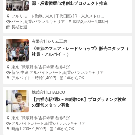
源・炭素循環市場創出プロジェクト推進
フルリモート勤務, 東京 [千代田区/JR・東京メトロ...
パート,副業/パラレルキャリア
時給2,500〜4,000円
長期歓迎
有限会社シサム工房
《東京のフェアトレードショップ》販売スタッフ（
社員・アルバイト ）
東京 [武蔵野市/吉祥寺駅 徒歩4分]
新卒,中途,アルバイト,パート,副業/パラレルキャリア
アルバイト：時給1,400円
1年からOK
株式会社LITALICO
【吉祥寺駅/週2～未経験OK】プログラミング教室
の運営スタッフ募集
東京 [武蔵野市/吉祥寺駅 徒歩5分]
アルバイト,パート,副業/パラレルキャリア
時給1,200〜1,500円
1年からOK