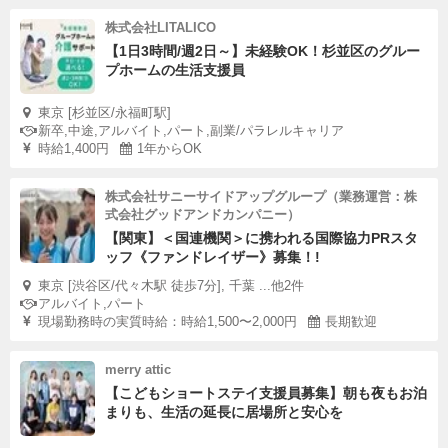
株式会社LITALICO
【1日3時間/週2日～】未経験OK！杉並区のグルー
プホームの生活支援員
東京 [杉並区/永福町駅]
新卒,中途,アルバイト,パート,副業/パラレルキャリア
時給1,400円
1年からOK
株式会社サニーサイドアップグループ（業務運営：株
式会社グッドアンドカンパニー）
【関東】＜国連機関＞に携われる国際協力PRスタ
ッフ《ファンドレイザー》募集！!
東京 [渋谷区/代々木駅 徒歩7分], 千葉 ...他2件
アルバイト,パート
現場勤務時の実質時給：時給1,500〜2,000円
長期歓迎
merry attic
【こどもショートステイ支援員募集】朝も夜もお泊
まりも、生活の延長に居場所と安心を