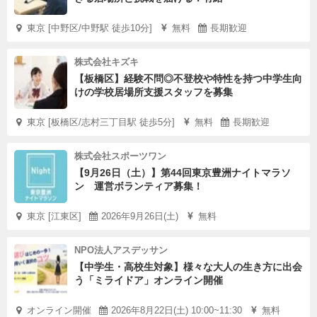
東京 [中野区/中野駅 徒歩10分]
無料
長期歓迎
株式会社キズキ
【板橋区】経験不問◎不登校や特性を持つ中学生向
けの学校居場所支援スタッフを募集
東京 [板橋区/志村三丁目駅 徒歩5分]
無料
長期歓迎
株式会社スポーツワン
【9月26日（土）】第44回東京豊洲ナイトマラソ
ン 運営ボランティア募集！
東京 [江東区]
2026年9月26日(土)
無料
NPO法人アスデッサン
【中学生・高校生対象】様々な大人の生き方に出会
う「ミライドア」オンライン開催
オンライン開催
2026年8月22日(土) 10:00~11:30
無料