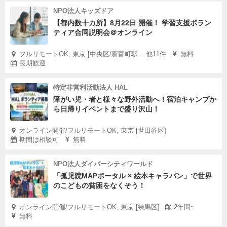
NPO法人キッズドア
【都内数十カ所】8月22日 開催！ 学習支援ボラン
ティア合同説明会＠オンライン
フルリモートOK, 東京 [中央区/新富町駅 ...他11件
無料
長期歓迎
特定非営利活動法人 HAL
障がい児・者と様々な野外活動へ！宿泊キャンプか
ら日帰りイベントまで盛り沢山！
オンライン開催/フルリモートOK, 東京 [世田谷区]
期間は相談可
無料
NPO法人ダイバーシティワールド
「孤児院MAPポータル × 絵本キャラバン」で世界
のこどもの貧困をなくそう！
オンライン開催/フルリモートOK, 東京 [練馬区]
2年間~
無料