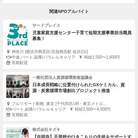
関連NPOアルバイト
サードプレイス
児童家庭支援センター子育て短期支援事業担当職員
募集！
神奈川 [横浜市鶴見区/京急鶴見駅 徒歩2分]
中途,パート,副業/パラレルキャリア
時給1,500〜1,600円
長期歓迎
一般社団法人資源循環推進協議会
日本成長戦略に位置付けられたGXケミカル、資
源・炭素循環市場創出プロジェクト推進
フルリモート勤務, 東京 [千代田区/JR・東京メトロ...
パート,副業/パラレルキャリア
時給2,500〜4,000円
長期歓迎
株式会社キズキ
【吉祥寺】不登校やひきこもりの生徒をサポートす