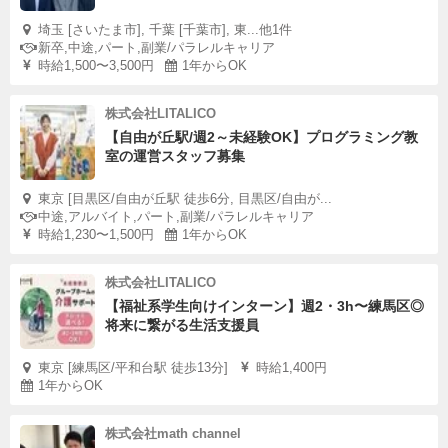
埼玉 [さいたま市], 千葉 [千葉市], 東...他1件
新卒,中途,パート,副業/パラレルキャリア
時給1,500〜3,500円
1年からOK
株式会社LITALICO
【自由が丘駅/週2～未経験OK】プログラミング教
室の運営スタッフ募集
東京 [目黒区/自由が丘駅 徒歩6分, 目黒区/自由が...
中途,アルバイト,パート,副業/パラレルキャリア
時給1,230〜1,500円
1年からOK
株式会社LITALICO
【福祉系学生向けインターン】週2・3h〜練馬区◎
将来に繋がる生活支援員
東京 [練馬区/平和台駅 徒歩13分]
時給1,400円
1年からOK
株式会社math channel