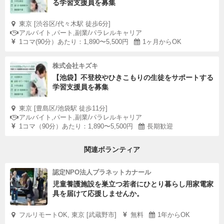
る学習支援員を募集
東京 [渋谷区/代々木駅 徒歩6分]
アルバイト,パート,副業/パラレルキャリア
1コマ(90分）あたり：1,890〜5,500円
1ヶ月からOK
株式会社キズキ
【池袋】不登校やひきこもりの生徒をサポートする
学習支援員を募集
東京 [豊島区/池袋駅 徒歩11分]
アルバイト,パート,副業/パラレルキャリア
1コマ（90分）あたり：1,890〜5,500円
長期歓迎
関連ボランティア
認定NPO法人プラネットカナール
児童養護施設を巣立つ若者にひとり暮らし用家電家
具を届けて応援しませんか。
フルリモートOK, 東京 [武蔵野市]
無料
1年からOK