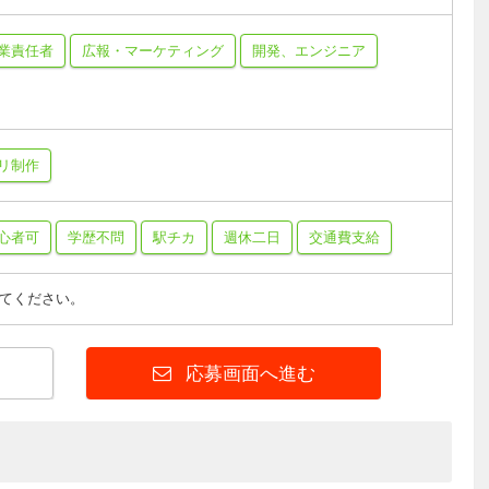
業責任者
広報・マーケティング
開発、エンジニア
プリ制作
心者可
学歴不問
駅チカ
週休二日
交通費支給
てください。
応募画面へ進む