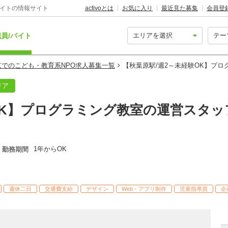
バイトの情報サイト
activoとは
お気に入り
最近見た募集
会員登
員/バイト
京でのこども・教育系NPO求人募集一覧
【秋葉原駅/週2～未経験OK】プ
リア
OK】プログラミング教室の運営スタッ
1年からOK
勤務期間
週休二日
交通費支給
デザイン
Web・アプリ制作
児童指導員
企