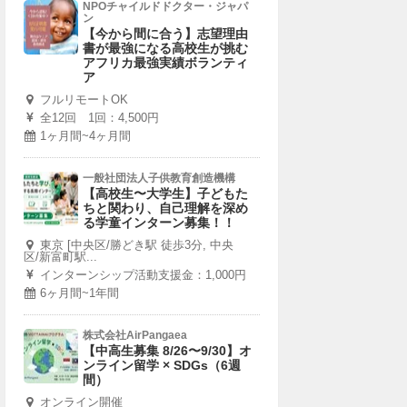
NPOチャイルドドクター・ジャパ
ン
【今から間に合う】志望理由
書が最強になる高校生が挑む
アフリカ最強実績ボランティ
ア
フルリモートOK
全12回 1回：4,500円
1ヶ月間~4ヶ月間
一般社団法人子供教育創造機構
【高校生〜大学生】子どもた
ちと関わり、自己理解を深め
る学童インターン募集！！
東京 [中央区/勝どき駅 徒歩3分, 中央
区/新富町駅...
インターンシップ活動支援金：1,000円
6ヶ月間~1年間
株式会社AirPangaea
【中高生募集 8/26〜9/30】オ
ンライン留学 × SDGs（6週
間）
オンライン開催