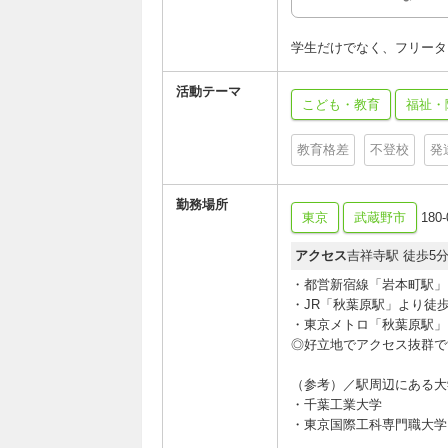
学生だけでなく、フリータ
活動テーマ
こども・教育
福祉・
教育格差
不登校
発
勤務場所
東京
武蔵野市
180
アクセス
吉祥寺駅 徒歩5
・都営新宿線「岩本町駅」
・JR「秋葉原駅」より徒歩
・東京メトロ「秋葉原駅」
◎好立地でアクセス抜群で
（参考）／駅周辺にある大
・千葉工業大学
・東京国際工科専門職大学