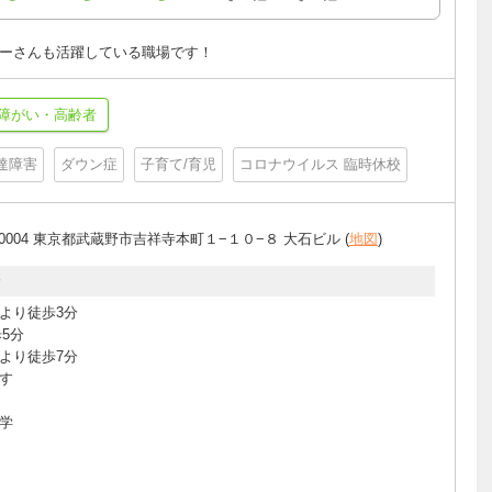
ーさんも活躍している職場です！
障がい・高齢者
達障害
ダウン症
子育て/育児
コロナウイルス 臨時休校
-0004 東京都武蔵野市吉祥寺本町１−１０−８ 大石ビル (
地図
)
分
より徒歩3分
5分
より徒歩7分
す
学