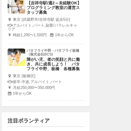
【吉祥寺駅/週2～未経験OK】
プログラミング教室の運営ス
タッフ募集
東京 [武蔵野市/吉祥寺駅 徒歩5分]
アルバイト,パート,副業/パラレルキャ
リア
時給1,200〜1,500円
1年からOK
バタフライ中野・バタフライ板橋
（株式会社BCS)
障がい児、者の笑顔と共に働
き、共に成長しよう！ バタ
フライ中野、板橋 各種募集
東京 [板橋区]
新卒,中途,アルバイト,パート
月給250,000〜350,000円
1年からOK
注目ボランティア