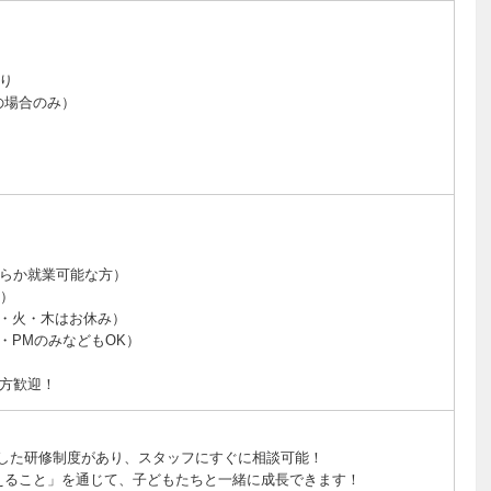
）
り
の場合のみ）
ちらか就業可能な方）
業）
（月・火・木はお休み）
AM・PMのみなどもOK）
方歓迎！
！
実した研修制度があり、スタッフにすぐに相談可能！
えること」を通じて、子どもたちと一緒に成長できます！