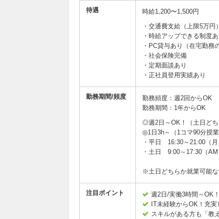
待遇
時給1,200〜1,500円
・交通費支給（上限5万円
・時給アップできる制度あ
・PC貸与あり（在宅勤務
・社会保険完備
・定期面談あり
・正社員登用実績あり
勤務期間/頻度
勤務頻度：週2回からOK
勤務期間：1年からOK
◎週2日～OK！（土日ど
◎1日3h～（1コマ90分授
・平日 16:30～21:00
・土日 9:00～17:30（
※土日どちらか就業可能な
注目ポイント
週2日/実働3時間～OK
IT未経験からOK！充
スキルがある方も「教