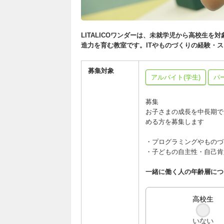
LITALICOワンダーは、未就学児から高校生
造力を育む教室です。ITやものづくりの経験・
募集対象
アルバイト(学生)
パ
募集
お子さまの成長を中長期で
める方を募集します
・プログラミングやものづ
・子どもの自主性・自己肯
一緒に働く人の年齢層につ
高校生
いない