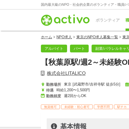
国内最大級のNPO・社会的企業のボランティア・職員/
ボランティア
職
ホーム
NPO求人
東京のNPO求人募集一覧
東
アルバイト
パート
副業/パラレルキャ
【秋葉原駅/週2～未経験
株式会社LITALICO
東京 [武蔵野市/吉祥寺駅 徒歩5分]
勤務場所
時給1,200〜1,500円
待遇
週2回からOK
勤務頻度
無資格可
未経験・初心者可
学歴不問
駅チカ
基本情報