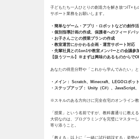
子どもたち一人ひとりの創造力を解き放つIT×もの
サポート業務をお願いします。
・簡単なゲーム・アプリ・ロボットなどの創作活
・個別指導計画の作成、保護者へのフィードバッ
・お子さんごとの授業プランの作成
・教室運営にかかわる企画・運営サポート対応
・先輩社員との1on1や教室メンバーとの会議参
【扱うツール】※まずは興味のあるものからでO
あなたの得意分野や「これから学んでみたい」と
・メイン： Scratch、Minecraft、LEGOロ
・ステップアップ： Unity（C#）、JavaScript、
※スキルのある方向けに完全在宅のオンライン教
「授業」という名前ですが、教科書通りに教える
大切なのは、プログラミングを完璧にマスターし
寄り添うこと。
「教える」以上に「一緒に試行錯誤する」姿勢が