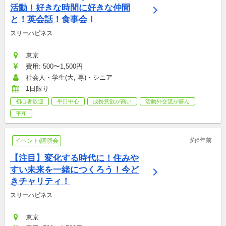
活動！好きな時間に好きな仲間
と！英会話！食事会！
スリーハピネス
東京
費用: 500〜1,500円
社会人・学生(大, 専)・シニア
1日限り
初心者歓迎
平日中心
成長意欲が高い
活動外交流が盛ん
平和
約6年前
イベント/講演会
【注目】変化する時代に！住みや
すい未来を一緒につくろう！今ど
きチャリティ！
スリーハピネス
東京