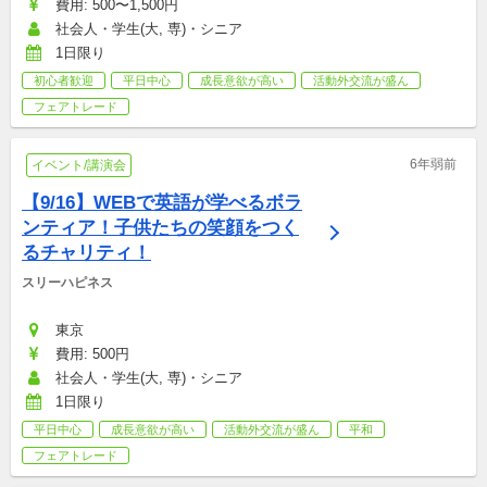
費用: 500〜1,500円
社会人・学生(大, 専)・シニア
1日限り
初心者歓迎
平日中心
成長意欲が高い
活動外交流が盛ん
フェアトレード
6年弱前
イベント/講演会
【9/16】WEBで英語が学べるボラ
ンティア！子供たちの笑顔をつく
るチャリティ！
スリーハピネス
東京
費用: 500円
社会人・学生(大, 専)・シニア
1日限り
平日中心
成長意欲が高い
活動外交流が盛ん
平和
フェアトレード