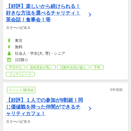
【好評】楽しいから続けられる！
好きな方法を選べるチャリティ！
英会話！食事会！等
スリーハピネス
東京
無料
社会人・学生(大, 専)・シニア
1日限り
平日中心
成長意欲が高い
活動外交流が盛ん
平和
フェアトレード
6年弱前
イベント/講演会
【好評】１人での参加が9割超！同
じ価値観を持った仲間ができるチ
ャリティカフェ！
スリーハピネス