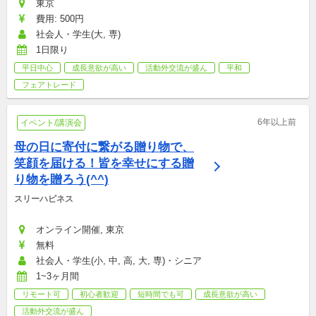
東京
費用: 500円
社会人・学生(大, 専)
1日限り
平日中心
成長意欲が高い
活動外交流が盛ん
平和
フェアトレード
6年以上前
イベント/講演会
母の日に寄付に繋がる贈り物で、
笑顔を届ける！皆を幸せにする贈
り物を贈ろう(^^)
スリーハピネス
オンライン開催, 東京
無料
社会人・学生(小, 中, 高, 大, 専)・シニア
1~3ヶ月間
リモート可
初心者歓迎
短時間でも可
成長意欲が高い
活動外交流が盛ん