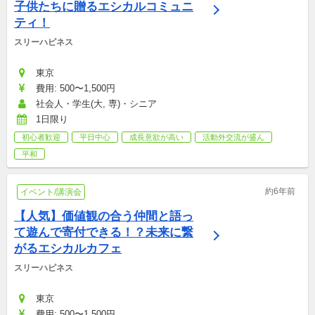
子供たちに贈るエシカルコミュニ
ティ！
スリーハピネス
東京
費用: 500〜1,500円
社会人・学生(大, 専)・シニア
1日限り
初心者歓迎
平日中心
成長意欲が高い
活動外交流が盛ん
平和
約6年前
イベント/講演会
【人気】価値観の合う仲間と語っ
て遊んで寄付できる！？未来に繋
がるエシカルカフェ
スリーハピネス
東京
費用: 500〜1,500円