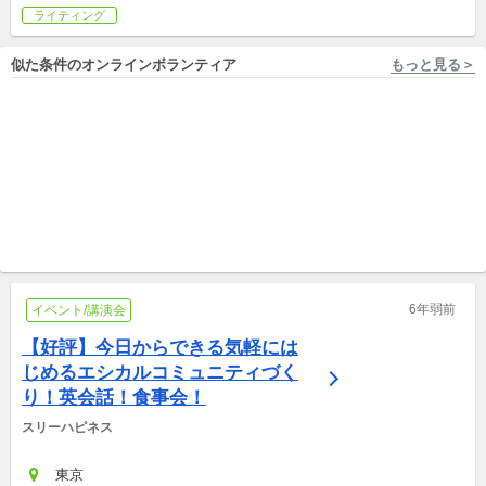
ライティング
似た条件のオンラインボランティア
もっと見る＞
オンライン開催, 東京 [板橋区, 新宿区] 新東方前途株式会社
オンライン開催, 東京 [北区/王子駅 徒歩1分] 北風の会
中国語無料講座 参加者募
【王子駅周辺】現代の孤立を
集 中国語を楽しむ 中国文
防ぐ！働く社会人のための交
化 中国ドラマ 中国留学
イベント/講演会
流・居場所づくりボランティ
イベント/講演会
ア
6年弱前
イベント/講演会
【好評】今日からできる気軽には
じめるエシカルコミュニティづく
り！英会話！食事会！
スリーハピネス
東京