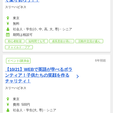
く乗り切ろう！！
スリーハピネス
東京
無料
社会人・学生(小, 中, 高, 大, 専)・シニア
期間は相談可
初心者歓迎
短時間でも可
成長意欲が高い
活動外交流が盛ん
チャイルド・プア
6年弱前
イベント/講演会
【10/21】WEBで英語が学べるボラ
ンティア！子供たちの笑顔を作る
チャリティ！
スリーハピネス
東京
費用: 500円
社会人・学生(大, 専)・シニア