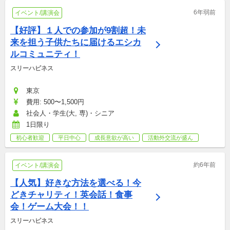
6年弱前
イベント/講演会
【好評】１人での参加が9割超！未
来を担う子供たちに届けるエシカ
ルコミュニティ！
スリーハピネス
東京
費用: 500〜1,500円
社会人・学生(大, 専)・シニア
1日限り
初心者歓迎
平日中心
成長意欲が高い
活動外交流が盛ん
約6年前
イベント/講演会
【人気】好きな方法を選べる！今
どきチャリティ！英会話！食事
会！ゲーム大会！！
スリーハピネス