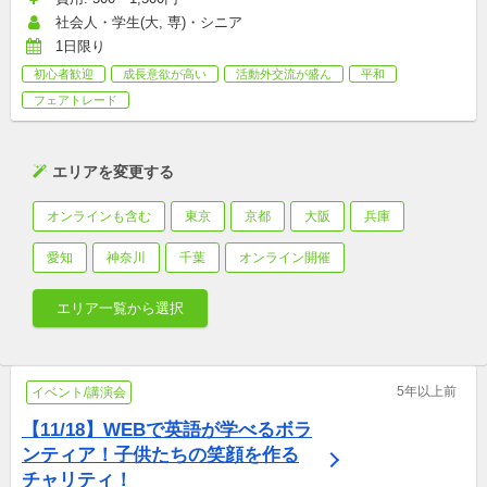
社会人・学生(大, 専)・シニア
1日限り
初心者歓迎
成長意欲が高い
活動外交流が盛ん
平和
フェアトレード
エリアを変更する
オンラインも含む
東京
京都
大阪
兵庫
愛知
神奈川
千葉
オンライン開催
エリア一覧から選択
5年以上前
イベント/講演会
【11/18】WEBで英語が学べるボラ
ンティア！子供たちの笑顔を作る
チャリティ！