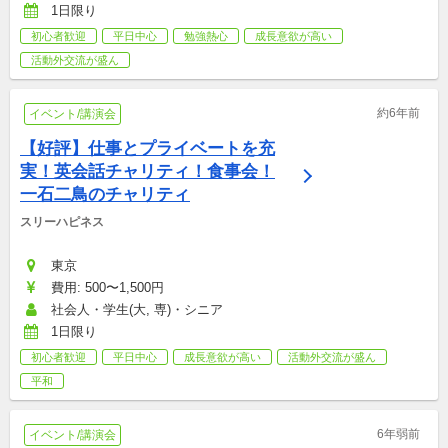
1日限り
初心者歓迎
平日中心
勉強熱心
成長意欲が高い
活動外交流が盛ん
約6年前
イベント/講演会
【好評】仕事とプライベートを充
実！英会話チャリティ！食事会！
一石二鳥のチャリティ
スリーハピネス
東京
費用: 500〜1,500円
社会人・学生(大, 専)・シニア
1日限り
初心者歓迎
平日中心
成長意欲が高い
活動外交流が盛ん
平和
6年弱前
イベント/講演会