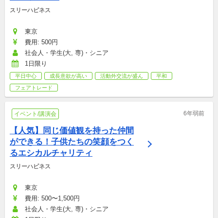
スリーハピネス
東京
費用: 500円
社会人・学生(大, 専)・シニア
1日限り
平日中心
成長意欲が高い
活動外交流が盛ん
平和
フェアトレード
6年弱前
イベント/講演会
【人気】同じ価値観を持った仲間
ができる！子供たちの笑顔をつく
るエシカルチャリティ
スリーハピネス
東京
費用: 500〜1,500円
社会人・学生(大, 専)・シニア