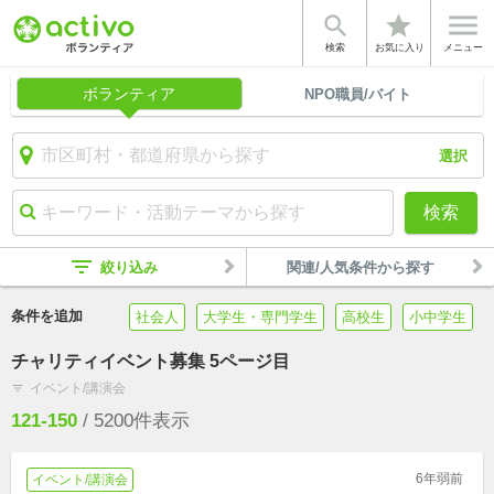


star
検索
お気に入り
メニュー
ボランティア
NPO職員/バイト
選択
検索
filter_list
絞り込み
関連/人気条件から探す
条件を追加
社会人
大学生・専門学生
高校生
小中学生
チャリティイベント募集 5ページ目
イベント/講演会
filter_list
121-150
/
5200
件表示
6年弱前
イベント/講演会