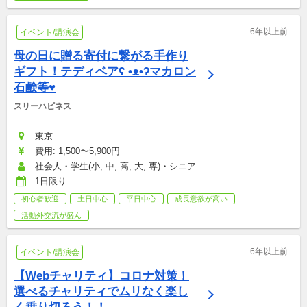
6年以上前
イベント/講演会
母の日に贈る寄付に繋がる手作り
ギフト！テディベアʕ •ᴥ•ʔマカロン
石鹸等♥
スリーハピネス
東京
費用: 1,500〜5,900円
社会人・学生(小, 中, 高, 大, 専)・シニア
1日限り
初心者歓迎
土日中心
平日中心
成長意欲が高い
活動外交流が盛ん
6年以上前
イベント/講演会
【Webチャリティ】コロナ対策！
選べるチャリティでムリなく楽し