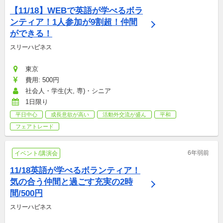
【11/18】WEBで英語が学べるボラ
ンティア！1人参加が9割超！仲間
ができる！
スリーハピネス
東京
費用: 500円
社会人・学生(大, 専)・シニア
1日限り
平日中心
成長意欲が高い
活動外交流が盛ん
平和
フェアトレード
6年弱前
イベント/講演会
11/18英語が学べるボランティア！
気の合う仲間と過ごす充実の2時
間/500円
スリーハピネス