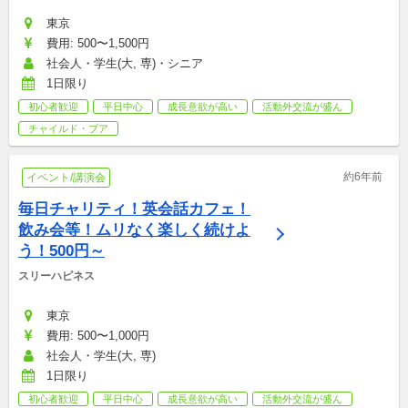
東京
費用: 500〜1,500円
社会人・学生(大, 専)・シニア
1日限り
初心者歓迎
平日中心
成長意欲が高い
活動外交流が盛ん
チャイルド・プア
約6年前
イベント/講演会
毎日チャリティ！英会話カフェ！
飲み会等！ムリなく楽しく続けよ
う！500円～
スリーハピネス
東京
費用: 500〜1,000円
社会人・学生(大, 専)
1日限り
初心者歓迎
平日中心
成長意欲が高い
活動外交流が盛ん