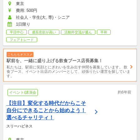
東京
費用: 500円
社会人・学生(大, 専)・シニア
1日限り
平日中心
成長意欲が高い
活動外交流が盛ん
平和
フェアトレード
こちらもオススメ
駅前を、一緒に盛り上げる飲食ブース店長募集！
私たちは、駅前に笑顔とにぎわいを生み出す仲間を募集しています。 飲
食ブース、イベント出店のメンバーとして、頑張りたい運営を探していま
す。
約6年前
イベント/講演会
【注目】変化する時代だからこそ
自分にできることから始めよう！
選べるチャリティ！
スリーハピネス
東京