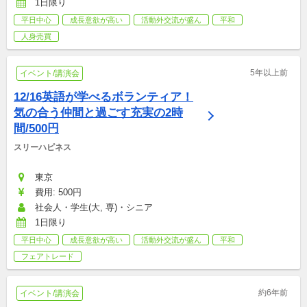
1日限り
平日中心
成長意欲が高い
活動外交流が盛ん
平和
人身売買
5年以上前
イベント/講演会
12/16英語が学べるボランティア！
気の合う仲間と過ごす充実の2時
間/500円
スリーハピネス
東京
費用: 500円
社会人・学生(大, 専)・シニア
1日限り
平日中心
成長意欲が高い
活動外交流が盛ん
平和
フェアトレード
約6年前
イベント/講演会