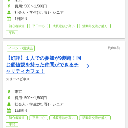
費用: 500〜1,500円
社会人・学生(大, 専)・シニア
1日限り
初心者歓迎
平日中心
成長意欲が高い
活動外交流が盛ん
平和
約6年前
イベント/講演会
【好評】１人での参加が9割超！同
じ価値観を持った仲間ができるチ
ャリティカフェ！
スリーハピネス
東京
費用: 500〜1,500円
社会人・学生(大, 専)・シニア
1日限り
初心者歓迎
平日中心
成長意欲が高い
活動外交流が盛ん
平和