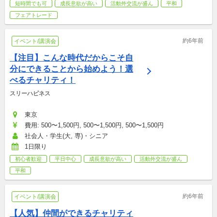
短時間でも可
成長意欲が高い
活動外交流が盛ん
平和
フェアトレード
約6年前
イベント/講演会
【注目】こんな時代だからこそ自
分にできることから始めよう！選
べるチャリティ！
スリーハピネス
東京
費用: 500〜1,500円, 500〜1,500円, 500〜1,500円
社会人・学生(大, 専)・シニア
1日限り
初心者歓迎
平日中心
成長意欲が高い
活動外交流が盛ん
平和
約6年前
イベント/講演会
【人気】仲間ができるチャリティ