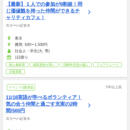
【最新】１人での参加が9割超！同
じ価値観を持った仲間ができるチ
ャリティカフェ！
スリーハピネス
東京
費用: 500〜1,500円
社会人・学生(大, 専)
1日限り
初心者歓迎
成長意欲が高い
活動外交流が盛ん
フェアトレード
児童買収
5年以上前
イベント/講演会
11/18英語が学べるボランティア！
気の合う仲間と過ごす充実の2時
間/500円
スリーハピネス