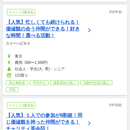
約6年前
イベント/講演会
【人気】忙しくても続けられる！
価値観の合う仲間ができる！好き
な時間！選べる活動！
スリーハピネス
東京
費用: 500〜1,500円
社会人・学生(大, 専)・シニア
1日限り
初心者歓迎
平日中心
成長意欲が高い
活動外交流が盛ん
平和
6年弱前
イベント/講演会
【人気】１人での参加が9割超！同
じ価値観を持った仲間ができる！
チャリティ英会話！