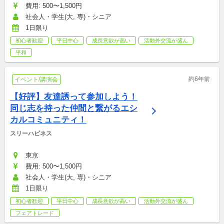
費用: 500〜1,500円
社会人・学生(大, 専)・シニア
1日限り
初心者歓迎
平日中心
成長意欲が高い
活動外交流が盛ん
平和
約6年前
イベント/講演会
【好評】友達誘って参加しよう！
同じ志を持った仲間と繋がるエシ
カルコミュニティ！
スリーハピネス
東京
費用: 500〜1,500円
社会人・学生(大, 専)・シニア
1日限り
初心者歓迎
平日中心
成長意欲が高い
活動外交流が盛ん
フェアトレード