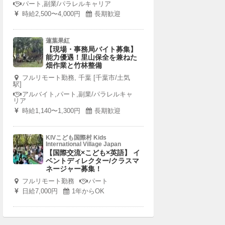
パート,副業/パラレルキャリア
時給2,500〜4,000円
長期歓迎
蓮葉果紅
【現場・事務局バイト募集】
能力優遇！里山保全を兼ねた
畑作業と竹林整備
フルリモート勤務, 千葉 [千葉市/土気
駅]
アルバイト,パート,副業/パラレルキャ
リア
時給1,140〜1,300円
長期歓迎
KIVこども国際村 Kids
International Village Japan
【国際交流×こども×英語】 イ
ベントディレクター/クラスマ
ネージャー募集！
フルリモート勤務
パート
日給7,000円
1年からOK