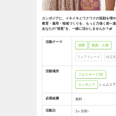
カンボジアに、イキイキとワクワクの笑顔を増や
教育・雇用・地域づくりを、もっと力強く前へ進
あなたの"得意"を、一緒に活かしませんか？🌿
活動テーマ
国際
貧困・人権
フェアトレード
自立支
活動場所
フルリモートOK
カンボジア
シェムリア
必要経費
無料
活動日
3ヶ月間~