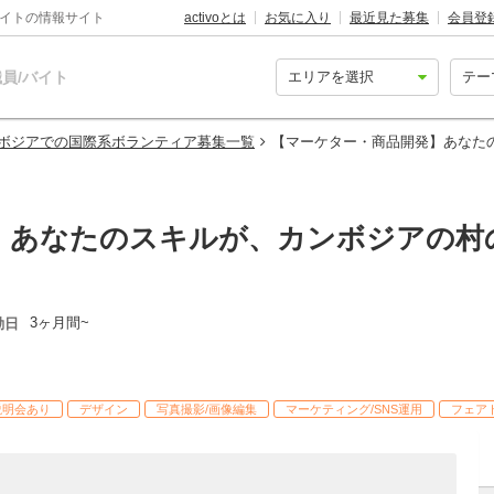
バイトの情報サイト
activoとは
お気に入り
最近見た募集
会員登
員/バイト
ボジアでの国際系ボランティア募集一覧
【マーケター・商品開発】あなた
】あなたのスキルが、カンボジアの村
3ヶ月間~
動日
説明会あり
デザイン
写真撮影/画像編集
マーケティング/SNS運用
フェア