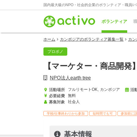
国内最大級のNPO・社会的企業のボランティア・職員/
ボランティア
職
ホーム
カンボジアのボランティア募集一覧
カン
プロボノ
【マーケター・商品開発
NPO法人earth tree
フルリモートOK, カンボジア
活動場所
活
無料
必要経費
社会人
募集対象
学校/仕事終わりから参加
短時間でも可
参加前に
基本情報