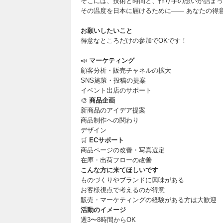
そこには、技術と時間と、作り手の想いが詰まっ
その温度を日本に届けるために—— あなたの得意
お願いしたいこと
得意なところだけの参加でOKです！
📣
マーケティング
顧客分析・販売チャネルの拡大
SNS施策・投稿の提案
イベント出店のサポート
🎨
商品企画
新商品のアイデア提案
商品制作への関わり
デザイン
🛒
ECサポート
商品ページの改善・写真選定
在庫・出荷フローの改善
こんな方に来てほしいです
ものづくりやブランドに興味がある
お客様視点で考えるのが得意
販売・マーケティングの経験がある方は大歓迎
活動のイメージ
週3〜8時間からOK