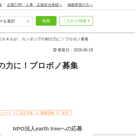
録
企業CSR・人事・広報担当者様へ
掲載希望の方へ
検索
こだわり検索
のスキルが、カンボジアの村の力に！プロボノ募集
更新日：2026-05-18
の力に！プロボノ募集
トレード
自立支援
職業訓練
販売
NPO法人earth treeへの応募