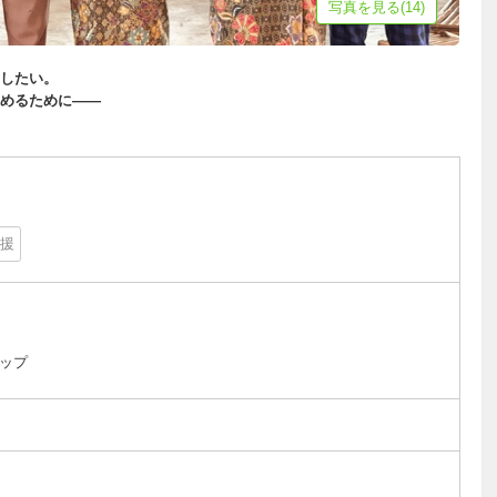
写真を見る(14)
したい。
めるために——
援
ップ