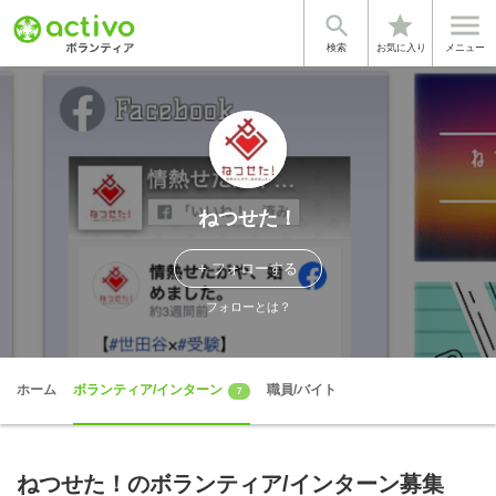


star
検索
お気に入り
メニュー
ねつせた！
+ フォローする
フォローとは？
ホーム
ボランティア/インターン
職員/バイト
7
ねつせた！のボランティア/インターン募集