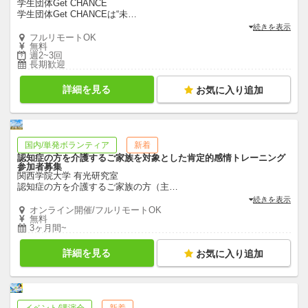
学生団体Get CHANCE
学生団体Get CHANCEは“未
…
続きを表示
フルリモートOK
無料
週2~3回
長期歓迎
詳細を見る
お気に入り追加
国内/単発ボランティア
新着
認知症の方を介護するご家族を対象とした肯定的感情トレーニング
参加者募集
関西学院大学 有光研究室
認知症の方を介護するご家族の方（主
…
続きを表示
オンライン開催/フルリモートOK
無料
3ヶ月間~
詳細を見る
お気に入り追加
イベント/講演会
新着