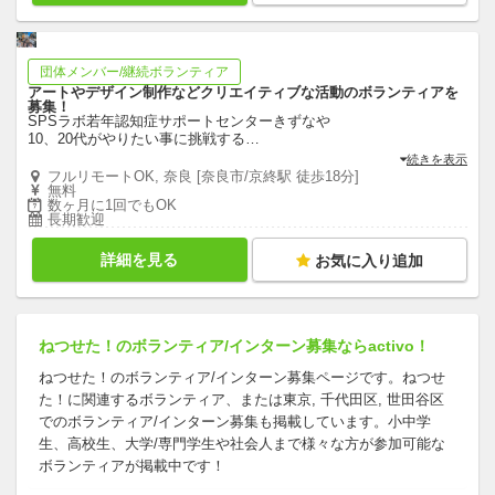
団体メンバー/継続ボランティア
アートやデザイン制作などクリエイティブな活動のボランティアを
募集！
SPSラボ若年認知症サポートセンターきずなや
10、20代がやりたい事に挑戦する
…
続きを表示
フルリモートOK, 奈良 [奈良市/京終駅 徒歩18分]
無料
数ヶ月に1回でもOK
長期歓迎
詳細を見る
お気に入り追加
ねつせた！のボランティア/インターン募集ならactivo！
ねつせた！のボランティア/インターン募集ページです。ねつせ
た！に関連するボランティア、または東京, 千代田区, 世田谷区
でのボランティア/インターン募集も掲載しています。小中学
生、高校生、大学/専門学生や社会人まで様々な方が参加可能な
ボランティアが掲載中です！