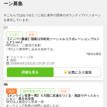
ーン募集
※こちらではねつせた！に似た条件の団体のボランティア/インターン
を表示しています。
プロボノ
新着
【メンバー募集】福島12市町村ソーシャルコラボレーションプロジ
ェクトvol.2
NPO法人 二枚目の名刺
✅8/1より参加申し込みを始めてお
…
続きを表示
フルリモートOK
無料
2026年9月23日(水) 19:30~21:00
詳細を見る
お気に入り追加
注目
国内/単発ボランティア
新着
【オンライン世界一周】４大陸に友達をつくる・英語でディスカッ
ション・異文化交流
NPO法人教室から世界一周
オンラインで世界の仲間と会話しなが
…