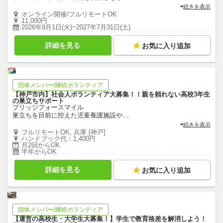
続きを表示
オンライン開催/フルリモートOK
11,000円
2026年9月1日(火)~2027年7月31日(土)
詳細を見る
お気に入り追加
団体メンバー/継続ボランティア
【神戸市内】社会人ボランティア大募集！！親を頼れない高校3年生
の巣立ちサポート
ブリッジフォースマイル
巣立ちを目前に控えた児童養護施設や
…
続きを表示
フルリモートOK, 兵庫 [神戸]
ハンドブック代：1,400円
月2回からOK
半年からOK
詳細を見る
お気に入り追加
団体メンバー/継続ボランティア
【運営の高校生・大学生大募集！】学生で教育格差を解消しよう！