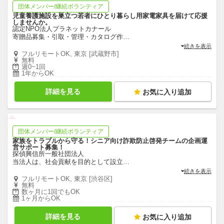
団体メンバー/継続ボランティア
児童養護施設を巣立つ若者にひとり暮らし用家電家具を届けて応援
しませんか。
認定NPO法人プラネットカナール
寄贈品募集・引取・管理・カタログ作
…
続きを表示
フルリモートOK, 東京 [武蔵野市]
無料
週0~1回
1年からOK
詳細を見る
お気に入り追加
団体メンバー/継続ボランティア
家族をトラブルから守る！シニア向け詐欺防止啓発チームの企画運
営サポート募集！
探偵興信所一般社団法人
当法人は、社会貢献を目的として設立
…
続きを表示
フルリモートOK, 東京 [渋谷区]
無料
数ヶ月に1回でもOK
1ヶ月からOK
詳細を見る
お気に入り追加