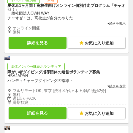
夏休み1ヶ月間！高校生向けオンライン個別伴走プログラム「チャオ
ゼ！」
一般社団法人OWN WAY
チャオゼ！は、高校生が自分のやりた
…
続きを表示
オンライン開催
無料
詳細を見る
お気に入り追加
団体メンバー/継続ボランティア
障がい者ダイビング指導団体の運営ボランティア募集
HSAJAPAN
ハンディキャップダイビングの指導・
…
続きを表示
フルリモートOK, 東京 [渋谷区/代々木上原駅 徒歩2分]
無料
週1回からOK
長期歓迎
詳細を見る
お気に入り追加