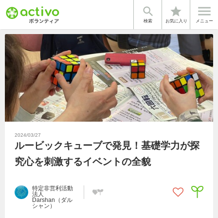


star
検索
お気に入り
メニュー
2024/03/27
ルービックキューブで発見！基礎学力が探
究心を刺激するイベントの全貌
特定非営利活動
法人
Darshan（ダル
シャン）