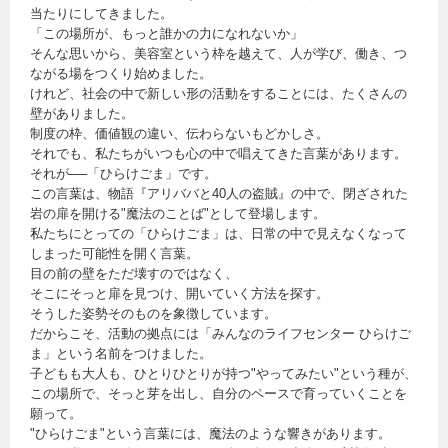
当たりにしてきました。
「この場所が、もっと誰かの力になれないか」
そんな思いから、美容室という枠を越えて、人が学び、働き、つ
ながる場をつくり始めました。
けれど、社会の中で新しい形の活動をすることには、たくさんの
壁がありました。
制度の枠、価値観の違い、伝わらないもどかしさ。
それでも、私たちがいつも心の中で唱えてきた言葉があります。
それが──「ひらけごま」です。
この言葉は、物語『アリババと40人の盗賊』の中で、閉ざされた
岩の扉を開ける"魔法のことば"として登場します。
私たちにとっての「ひらけごま」は、日常の中で見えなくなって
しまった可能性を開く言葉。
目の前の壁をただ壊すのではなく、
そこにそっと扉を見つけ、開いていく方法を探す。
そうした姿勢そのものを象徴しています。
だからこそ、活動の拠点には「みんなのライフセンター ひらけご
ま」という名前をつけました。
子どもも大人も、ひとりひとりが持つ"やってみたい"という種が、
この場所で、そっと芽を出し、自分のペースで育っていくことを
願って。
"ひらけごま"という言葉には、魔法のような響きがあります。