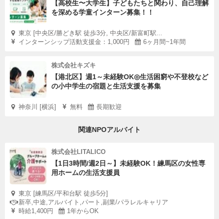
【高校生〜大学生】子どもたちと関わり、自己理解
を深める学童インターン募集！！
東京 [中央区/勝どき駅 徒歩3分, 中央区/新富町駅...
インターンシップ活動支援金：1,000円
6ヶ月間~1年間
株式会社キズキ
【港北区】週1～未経験OK◎生活困窮や不登校など
の小中学生の宿題と生活支援を募集
神奈川 [横浜]
無料
長期歓迎
関連NPOアルバイト
株式会社LITALICO
【1日3時間/週2日～】未経験OK！練馬区の女性専
用ホームの生活支援員
東京 [練馬区/平和台駅 徒歩5分]
新卒,中途,アルバイト,パート,副業/パラレルキャリア
時給1,400円
1年からOK