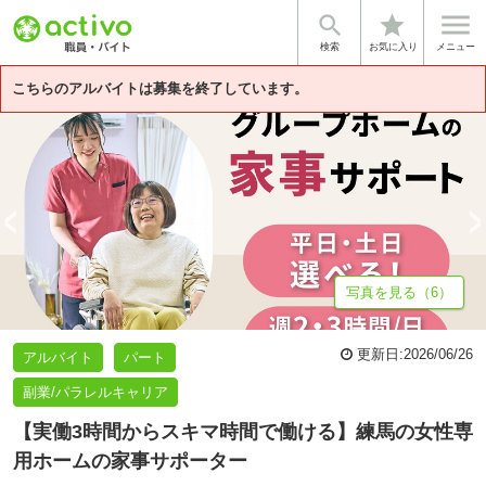


star
基本情報
募集詳細
体験談・雰囲気
企業情報
検索
お気に入り
メニュー
こちらのアルバイトは募集を終了しています。
写真を見る（6）
更新日:
2026/06/26
アルバイト
パート
副業/パラレルキャリア
【実働3時間からスキマ時間で働ける】練馬の女性専
用ホームの家事サポーター