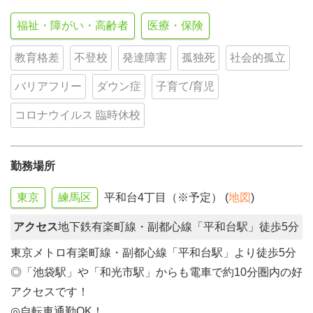
福祉・障がい・高齢者
医療・保険
教育格差
不登校
発達障害
孤独死
社会的孤立
バリアフリー
ダウン症
子育て/育児
コロナウイルス 臨時休校
勤務場所
東京
練馬区
平和台4丁目（※予定） (
地図
)
アクセス
地下鉄有楽町線・副都心線「平和台駅」徒歩5分
東京メトロ有楽町線・副都心線「平和台駅」より徒歩5分
◎「池袋駅」や「和光市駅」からも電車で約10分圏内の好
アクセスです！
◎自転車通勤OK！