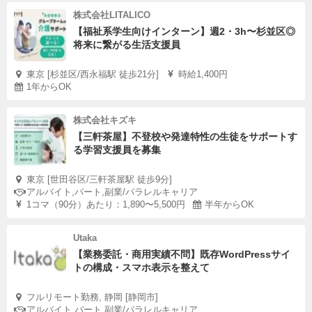
株式会社LITALICO
【福祉系学生向けインターン】週2・3h〜杉並区◎
将来に繋がる生活支援員
東京 [杉並区/西永福駅 徒歩21分]
時給1,400円
1年からOK
株式会社キズキ
【三軒茶屋】不登校や発達特性の生徒をサポートす
る学習支援員を募集
東京 [世田谷区/三軒茶屋駅 徒歩9分]
アルバイト,パート,副業/パラレルキャリア
1コマ（90分）あたり：1,890〜5,500円
半年からOK
Utaka
【業務委託・商用実績不問】既存WordPressサイ
トの構成・スマホ表示を整えて
フルリモート勤務, 静岡 [静岡市]
アルバイト,パート,副業/パラレルキャリア