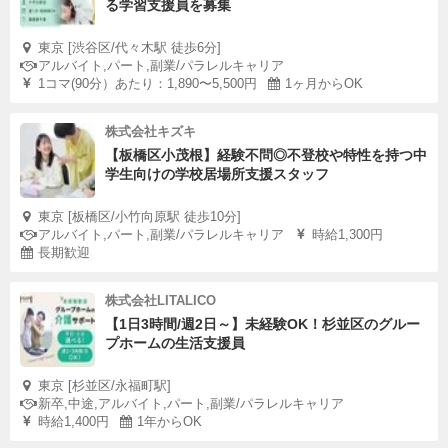
る学習支援員を募集
東京 [渋谷区/代々木駅 徒歩6分]
アルバイト,パート,副業/パラレルキャリア
1コマ(90分）あたり：1,890〜5,500円
1ヶ月からOK
株式会社キズキ
【板橋区小茂根】経験不問◎不登校や特性を持つ中
学生向けの学校居場所支援スタッフ
東京 [板橋区/小竹向原駅 徒歩10分]
アルバイト,パート,副業/パラレルキャリア
時給1,300円
長期歓迎
株式会社LITALICO
【1日3時間/週2日～】未経験OK！杉並区のグルー
プホームの生活支援員
東京 [杉並区/永福町駅]
新卒,中途,アルバイト,パート,副業/パラレルキャリア
時給1,400円
1年からOK