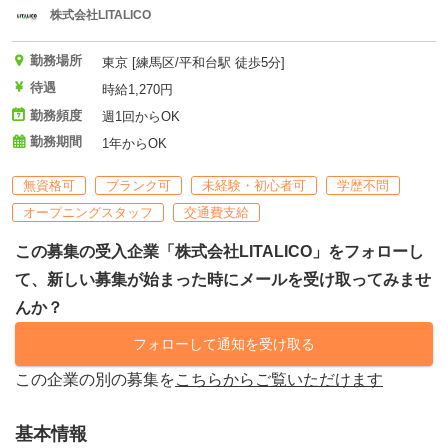
株式会社LITALICO
勤務場所
東京 [練馬区/平和台駅 徒歩5分]
待遇
時給1,270円
勤務頻度
週1回からOK
勤務期間
1年からOK
無資格可
ブランク可
未経験・初心者可
学歴不問
オープニングスタッフ
交通費支給
この募集の受入企業「株式会社LITALICO」をフォローし
て、新しい募集が始まった時にメールを受け取ってみませ
んか？
フォローして通知を受け取る
この企業の別の募集を
こちらからご覧いただけます
基本情報