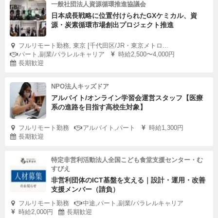
一般社団法人資源循環推進協議会
日本成長戦略に位置付けられたGXケミカル、資
源・炭素循環市場創出プロジェクト推進
フルリモート勤務, 東京 [千代田区/JR・東京メトロ...
パート,副業/パラレルキャリア
時給2,500〜4,000円
長期歓迎
NPO法人キッズドア
アルバイト/オンライン学習会運営スタッフ【医療
系の進路を目指す高校生対象】
フルリモート勤務
アルバイト,パート
時給1,300円
長期歓迎
特定非営利活動法人全国こども食堂支援センター・む
すびえ
非営利団体のICT基盤を支える｜設計・運用・改善
支援メンバー（請負）
フルリモート勤務
中途,パート,副業/パラレルキャリア
時給2,000円
長期歓迎