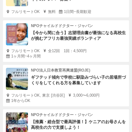
フルリモートOK
無料
1日間~長期歓迎
NPOチャイルドドクター・ジャパン
【今から間に合う】志望理由書が最強になる高校生
が挑むアフリカ最強実績ボランティア
フルリモートOK
全12回 1回：4,500円
1ヶ月間~4ヶ月間
NPO法人日本教育再興連盟(ROJE)
ギフテッド傾向で学校に馴染みづらい子の居場所づ
くりをしてくれる方を募集しています
フルリモートOK, 東京 [渋谷区]
3,000〜6,000円
1年からOK
NPOチャイルドドクター・ジャパン
【推薦・総合型で最高評価！】ケニアのお母さんを
高校生の力で支援しよう！