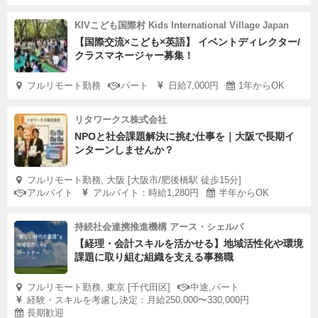
KIVこども国際村 Kids International Village Japan
【国際交流×こども×英語】 イベントディレクター/
クラスマネージャー募集！
フルリモート勤務
パート
日給7,000円
1年からOK
リタワークス株式会社
NPOと社会課題解決に挑む仕事を｜大阪で長期イ
ンターンしませんか？
フルリモート勤務, 大阪 [大阪市/肥後橋駅 徒歩15分]
アルバイト
アルバイト：時給1,280円
半年からOK
持続社会連携推進機構 アース・シェルパ
【経理・会計スキルを活かせる】地域活性化や環境
課題に取り組む組織を支える事務職
フルリモート勤務, 東京 [千代田区]
中途,パート
経験・スキルを考慮し決定：月給250,000〜330,000円
長期歓迎