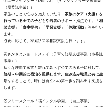
③ユースセンター「DINING」（ヤングケアラー支援事業
（県委託事業））
家族のことで悩みを抱えていたり、
家族のケア（支援）を
行っている全ての子どもや若者
のサポート拠点です。「
相
談支援
」「
食事提供
」「
学習支援
」「
体験活動
」等を行い
ます。
必要に応じて、家庭訪問等相談支援も行います。
④さかさとショートステイ（子育て短期支援事業（市委託
事業））
様々な理由で家族と離れて暮らす必要のある子に対して、
短期～中期的に宿泊を提供します。住み込み職員と共に生
活
をすることで、時には自立への第一歩を踏み出す支援を
します。
⑤フリースクール「福インクル学園」（自主事業）