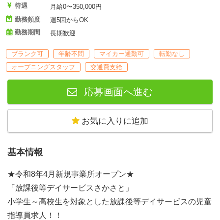
待遇
月給0〜350,000円
勤務頻度
週5回からOK
勤務期間
長期歓迎
ブランク可
年齢不問
マイカー通勤可
転勤なし
オープニングスタッフ
交通費支給
応募画面へ進む
お気に入りに追加
基本情報
★令和8年4月新規事業所オープン★
「放課後等デイサービスさかさと」
小学生～高校生を対象とした放課後等デイサービスの児童
指導員求人！！