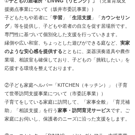
①
子どもの居場所「LIVING（リビング）」
（児童育成支
援拠点事業について（坂井市委託事業））
子どもたちや若者に「
学習
」「
生活支援
」「
カウンセリン
グ
」等を提供し、子どもや若者の自立を促す居場所です。
専門性に基づいて個別化した支援を行っていきます。
縁側や広い和室、ちょっとした遊びができる庭など、
実家
のような安心感を提供する
とともに、楽器演奏道具や農作
業場、相談室も確保しており、子どもの「挑戦したい」を
応援する環境を整えております。
②子ども家庭ヘルパー「KITCHEN（キッチン）」（子育
て世帯訪問支援事業について（市委託事業））
子育てをしている家庭に訪問して、「家事全般」「育児補
助」「相談支援」を行う
家事・訪問育児サービス
です。ご
家庭にお伺いし、保護者のニーズに沿った支援をします。