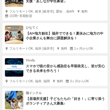
支援「あしなが学生募金」
フルリモートOK, 岐阜 [岐阜市], 愛知 ...他4件
無料
1日間~長期歓迎
ひなてく
【AI×地方創生】福井でできる！夏休みに地方の中
小企業さんを舞台に課題解決を！
フルリモートOK, 福井 [福井市]
無料
1ヶ月からOK
Virufy
スマホで咳の音から感染症を早期発見し、皆が安心
できる未来を作ろう！
フルリモートOK, 福井, 福岡
無料
3ヶ月からOK
福インクル
【居場所支援】子どもたちの「好き！」に寄り添う
ボランティアさん大募集♪