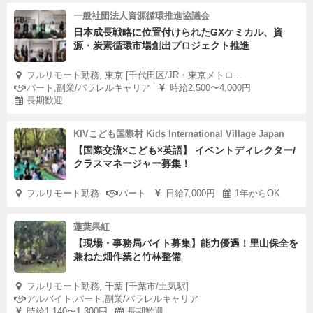
一般社団法人資源循環推進協議会
日本成長戦略に位置付けられたGXケミカル、資
源・炭素循環市場創出プロジェクト推進
フルリモート勤務, 東京 [千代田区/JR・東京メトロ...
パート,副業/パラレルキャリア
時給2,500〜4,000円
長期歓迎
KIVこども国際村 Kids International Village Japan
【国際交流×こども×英語】 イベントディレクター/
クラスマネージャー募集！
フルリモート勤務
パート
日給7,000円
1年からOK
蓮葉果紅
【現場・事務局バイト募集】能力優遇！里山保全を
兼ねた畑作業と竹林整備
フルリモート勤務, 千葉 [千葉市/土気駅]
アルバイト,パート,副業/パラレルキャリア
時給1,140〜1,300円
長期歓迎