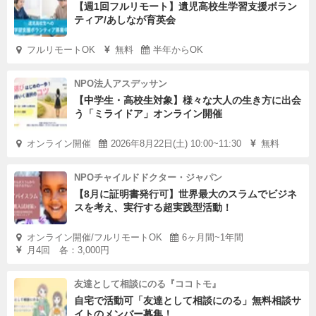
【週1回フルリモート】遺児高校生学習支援ボラン
ティア/あしなが育英会
フルリモートOK
無料
半年からOK
NPO法人アスデッサン
【中学生・高校生対象】様々な大人の生き方に出会
う「ミライドア」オンライン開催
オンライン開催
2026年8月22日(土) 10:00~11:30
無料
NPOチャイルドドクター・ジャパン
【8月に証明書発行可】世界最大のスラムでビジネ
スを考え、実行する超実践型活動！
オンライン開催/フルリモートOK
6ヶ月間~1年間
月4回 各：3,000円
友達として相談にのる『ココトモ』
自宅で活動可「友達として相談にのる」無料相談サ
イトのメンバー募集！