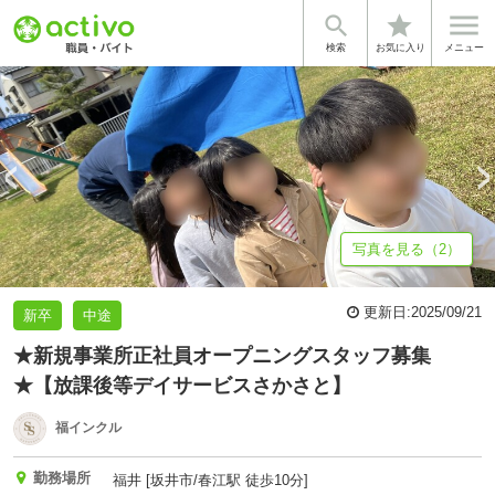


star
基本情報
募集詳細
体験談・雰囲気
法人情報
検索
お気に入り
メニュー
写真を見る（2）
更新日:
2025/09/21
新卒
中途
★新規事業所正社員オープニングスタッフ募集
★【放課後等デイサービスさかさと】
福インクル
勤務場所
福井 [坂井市/春江駅 徒歩10分]