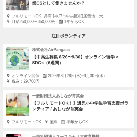
業CSとして働きませんか？
フルリモートOK, 兵庫 [神戸市中央区/旧居留地・大...
月給250,000〜350,000円
1年からOK
注目ボランティア
株式会社AirPangaea
【中高生募集 8/26〜9/30】オンライン留学 ×
SDGs（6週間）
オンライン開催
2026年8月26日(水)~9月30日(水)
税込：29,700円
一般財団法人あしなが育英会
【フルリモートOK！】遺児小中学生学習支援ボラ
ンティア / あしなが育英会
フルリモートOK
無料
半年からOK
一般社団法人ユースキャリア教育機構