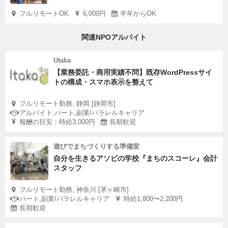
フルリモートOK
6,000円
半年からOK
関連NPOアルバイト
Utaka
【業務委託・商用実績不問】既存WordPressサイ
トの構成・スマホ表示を整えて
フルリモート勤務, 静岡 [静岡市]
アルバイト,パート,副業/パラレルキャリア
報酬の目安：時給3,000円
長期歓迎
遊びでまちづくりする準備室
自分を生きるアソビの学校『まちのスコーレ』会計
スタッフ
フルリモート勤務, 神奈川 [茅ヶ崎市]
パート,副業/パラレルキャリア
時給1,800〜2,200円
長期歓迎