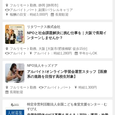
フルリモート勤務, 静岡 [静岡市]
アルバイト,パート,副業/パラレルキャリア
報酬の目安：時給3,000円
長期歓迎
リタワークス株式会社
NPOと社会課題解決に挑む仕事を｜大阪で長期イ
ンターンしませんか？
フルリモート勤務, 大阪 [大阪市/肥後橋駅 徒歩15分]
アルバイト
アルバイト：時給1,280円
半年からOK
NPO法人キッズドア
アルバイト/オンライン学習会運営スタッフ【医療
系の進路を目指す高校生対象】
フルリモート勤務
アルバイト,パート
時給1,300円
長期歓迎
特定非営利活動法人全国こども食堂支援センター・む
すびえ