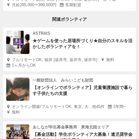
月給285,000〜399,000円
長期歓迎
関連ボランティア
ASTRAIS
★ゲームを使った居場所づくり★自分のスキルを活
かしたボランティアを！
フルリモートOK, 福井 [坂井市, 坂井市, 坂井市]
無料
1ヶ月からOK
一般財団法人 みらいこども財団
【オンラインでボランティア】児童養護施設で暮ら
す子供たちの支援
オンライン開催/フルリモートOK, 東京, 大...他45件
2年間~
無料
あしなが学生募金事務局 東海北陸エリア
【募金活動】学生ボランティア大募集！遺児奨学金