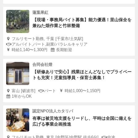
蓮葉果紅
【現場・事務局バイト募集】能力優遇！里山保全を
兼ねた畑作業と竹林整備
フルリモート勤務, 千葉 [千葉市/土気駅]
アルバイト,パート,副業/パラレルキャリア
時給1,140〜1,300円
長期歓迎
合同会社燈
【研修ありで安心】残業ほとんどなしでプライベー
トも充実！児童指導員・保育士募集！
富山 [砺波市]
パート
時給1,000〜1,150円
1年からOK
認定NPO法人カタリバ
有事は被災地支援をリードし、平時は全国に備えを
広げる事業企画推進
フルリモート勤務, 東京 [中野区/中野駅 徒歩6分]
中途