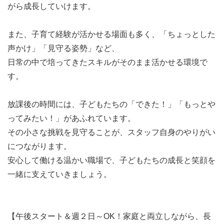
がら成長していけます。
施。
※「実地試験」は、実際に子ども達と活動する時間を設け
また、子育て経験が活かせる場面も多く、「ちょっとした
るものです。
声かけ」「見守る姿勢」など、
※面接時にご持参いただいた履歴書は、返却いたしかねま
日常の中で培ってきたスキルがそのまま活かせる環境で
すのであらかじめご了承ください。
す。
※応募多数の場合は、事前に書類選考させていただくこと
があります。
放課後の時間には、子どもたちの「できた！」「もっとや
ってみたい！」があふれています。
その小さな挑戦を見守ることが、スタッフ自身のやりがい
につながります。
安心して働ける温かい職場で、子どもたちの成長と笑顔を
一緒に支えていきましょう。
【午後スタート＆週２日～OK！家庭と両立しながら、長