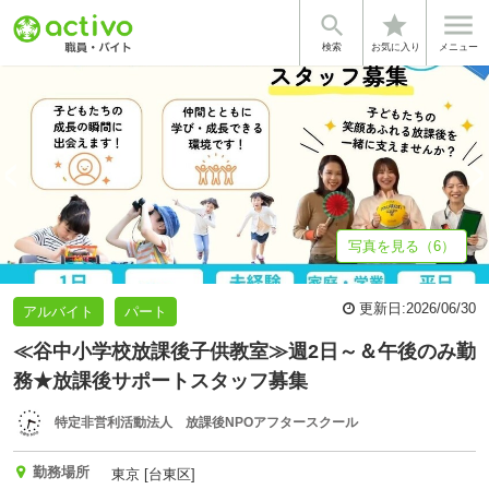


star
基本情報
募集詳細
体験談・雰囲気
法人情報
検索
お気に入り
メニュー
写真を見る（6）
更新日:
2026/06/30
アルバイト
パート
≪谷中小学校放課後子供教室≫週2日～＆午後のみ勤
務★放課後サポートスタッフ募集
特定非営利活動法人 放課後NPOアフタースクール
勤務場所
東京 [台東区]