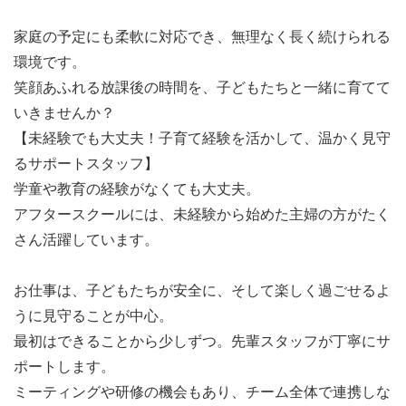
■昇給あり
家庭の予定にも柔軟に対応でき、無理なく長く続けられる
■有給休暇付与あり
環境です。
■正社員登用制度あり
笑顔あふれる放課後の時間を、子どもたちと一緒に育てて
■予防接種補助あり
いきませんか？
■健康診断受診補助（健康保険加入者）
【未経験でも大丈夫！子育て経験を活かして、温かく見守
■入職時研修あり
るサポートスタッフ】
■安全管理研修あり
学童や教育の経験がなくても大丈夫。
■社内相談窓口あり
アフタースクールには、未経験から始めた主婦の方がたく
■お友だち紹介制度 ※規定あり
さん活躍しています。
■職場内完全禁煙
■服装自由 ※うごきやすい服装
お仕事は、子どもたちが安全に、そして楽しく過ごせるよ
うに見守ることが中心。
最初はできることから少しずつ。先輩スタッフが丁寧にサ
【選考の流れ】
ポートします。
応募→面接・実地試験（履歴書持参）→合否決定
ミーティングや研修の機会もあり、チーム全体で連携しな
※面接・実地試験は、谷中小学校放課後子ども教室にて実