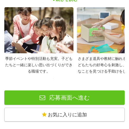
いきます。大人も子どもも一緒に笑顔でつくる、あたたか
な放課後の居場所です。
＊＊＊＊＊＊＊＊＊＊＊＊＊＊＊＊＊
【お任せするお仕事の内容】
・工作準備
季節イベントや特別活動も充実。子ども
さまざま道具や教材に触れる
・パソコンを使っての事務作業（主にWord、Excelを使
たちと一緒に楽しい思い出づくりができ
どもたちの好奇心を刺激し、
用）
る職場です。
なことを見つける手助けをし
・子どもサポート（一緒に体を動かすなどあそびのサポー
ト／子ども同士のトラブル、ケガ等の危険がないように見
守り・起きてしまった時の一時対応など）
応募画面へ進む
・プログラム（体験活動）の企画、運営のサポート
・お掃除などの環境整備
お気に入りに追加
＊＊＊＊＊＊＊＊＊＊＊＊＊＊＊＊
【例：1日のスケジュール】