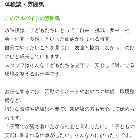
体験談・雰囲気
13:00～：出勤／ミーティング、設営
14:30～：子どもたちの受け入れ、自由遊び、宿題のサポ
このアルバイトの雰囲気
ート
放課後は、子どもたちにとって「自由・挑戦・夢中・社
15:30～：外遊びや室内遊び、プログラム
会・仲間・多様」といった価値が生まれる時間。
16:30～：片付け、送り出し
自分でやりたいことを見つけ、友達と協力しながら、のび
16:45：子どもたちの送り出し完了、片付け
のびと成長していきます。
17:00～：振り返り・室内遊び
スタッフはそんな子どもたちを見守り、安心して過ごせる
17:30～：全体撤収・掃除
環境を整えるお仕事です。
18:00：退勤
※退勤時間は16:30から相談可能です。
お任せするのは、活動のサポートやおやつの準備、環境整
備など。
【福利厚生】
特別な資格や経験は不要で、未経験の方も安心して始めら
■社会保険完備
れます。
※加入保険は労働条件による（健康保険・厚生年金・雇用
「子育てが落ち着いたから社会と関わりたい」「子どもの
保険）
笑顔に囲まれる仕事がしたい」そんな方にぴったりです。
■労災保険加入