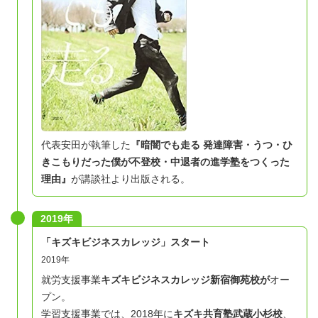
代表安田が執筆した
『暗闇でも走る 発達障害・うつ・ひ
きこもりだった僕が不登校・中退者の進学塾をつくった
理由』
が講談社より出版される。
2019年
「キズキビジネスカレッジ」スタート
2019年
就労支援事業
キズキビジネスカレッジ新宿御苑校が
オー
プン。
学習支援事業では、2018年に
キズキ共育塾武蔵小杉校
、