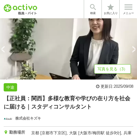


star
基本情報
募集詳細
体験談・雰囲気
企業情報
検索
お気に入り
メニュー
写真を見る（3）
更新日:
2025/09/08
中途
【正社員：関西】多様な教育や学びの在り方を社会
に届ける｜スタディコンサルタント
株式会社キズキ
勤務場所
京都 [京都市下京区], 大阪 [大阪市/梅田駅 徒歩9分], 兵庫