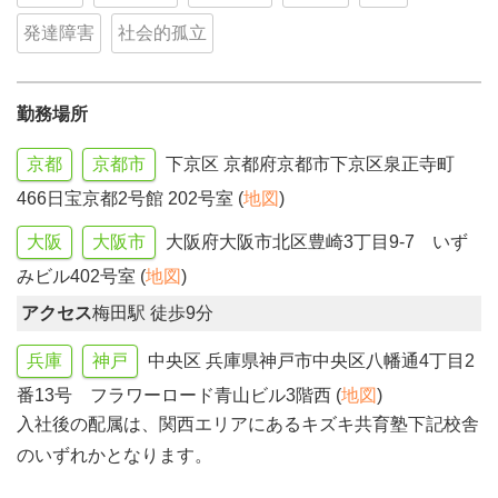
発達障害
社会的孤立
勤務場所
京都
京都市
下京区 京都府京都市下京区泉正寺町
466日宝京都2号館 202号室 (
地図
)
大阪
大阪市
大阪府大阪市北区豊崎3丁目9-7 いず
みビル402号室 (
地図
)
アクセス
梅田駅 徒歩9分
兵庫
神戸
中央区 兵庫県神戸市中央区八幡通4丁目2
番13号 フラワーロード青山ビル3階西 (
地図
)
入社後の配属は、関西エリアにあるキズキ共育塾下記校舎
のいずれかとなります。