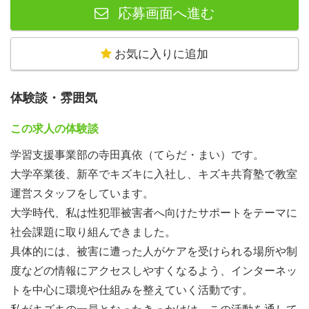
量持って取り組むことが可能です！
応募画面へ進む
①校舎マネジメント
お気に入りに追加
生徒がキズキ共育塾に通いたくなるような環境づくり
（授業管理や生徒・講師対応）をお任せします。新任教室
体験談・雰囲気
長が生徒の個別状況・個性・特性にあわせたコミュニケー
ションと信頼関係づくりを徹底したことで、生徒数が3か
この求人の体験談
月で約1.3倍になった事例がございます。
学習支援事業部の寺田真依（てらだ・まい）です。
また、キズキ共育塾のメンバーは、一人ひとりが「数字
大学卒業後、新卒でキズキに入社し、キズキ共育塾で教室
達成」にこだわりを持って取り組んでいます。ここでいう
運営スタッフをしています。
「数字の達成」というのは「どれだけ多くの生徒を支援で
大学時代、私は性犯罪被害者へ向けたサポートをテーマに
きたか」「どれだけ満足してもらえたか」を示すもので、
社会課題に取り組んできました。
これはキズキが掲げる「何度でもやり直せる社会」という
具体的には、被害に遭った人がケアを受けられる場所や制
ビジョンに直接つながる大切な指標です。キズキを選んで
度などの情報にアクセスしやすくなるよう、インターネッ
くださった生徒さんの期待に応えるため、そして社会を変
トを中心に環境や仕組みを整えていく活動です。
えるために、メンバー全員が使命感を持って日々働いてい