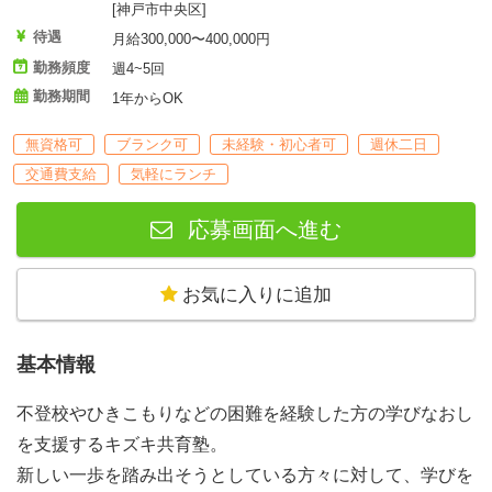
[神戸市中央区]
待遇
月給300,000〜400,000円
勤務頻度
週4~5回
勤務期間
1年からOK
無資格可
ブランク可
未経験・初心者可
週休二日
交通費支給
気軽にランチ
応募画面へ進む
お気に入りに追加
基本情報
不登校やひきこもりなどの困難を経験した方の学びなおし
を支援するキズキ共育塾。
新しい一歩を踏み出そうとしている方々に対して、学びを