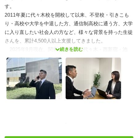
す。
2011年夏に代々木校を開校して以来、不登校・引きこも
り・高校や大学を中退した方、通信制高校に通う方、大学
に入り直したい社会人の方など、様々な背景を持った生徒
さんを、累計4,500人以上支援してきました。
続きを読む
2025年9月現在、関東に10校舎（代々木・西新宿・池
袋・秋葉原・三軒茶屋・吉祥寺・町田・武蔵小杉・横浜・
大宮）、関西に4校舎（大阪・天王寺・京都・神戸）、東
海に2校舎（名古屋・安城）、福岡に1校舎（天神）を構
え、約800名の生徒さんの支援を行っています。
■仕事概要
★授業ではなく、校舎運営のマネジメントおよび営業（入
塾面談）を中心にお任せします。
年齢・社歴関係なく、どんどん任せていく社風のため、裁