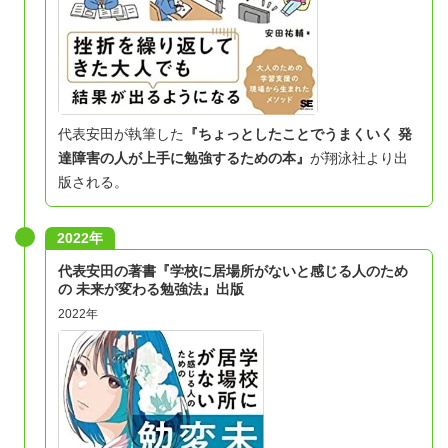
代表安田が執筆した
『
ちょっとしたことでうまくいく 発
達障害の人が上手に勉強するための本
』
が翔泳社より出
版される。
2022年
代表安田の著書『学校に居場所がないと感じる人のため
の 未来が変わる勉強法』出版
2022年