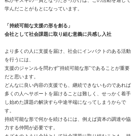
私がキズキの一員となったきっかけは、この活動を通して
ます。
学んだことがもとになっています。
②入塾面談、定期面談
「持続可能な支援の形を創る」
入塾面談は、生徒さんが「ここなら頑張れるかもしれな
会社として社会課題に取り組む意義に共感し入社
い」と前向きに一歩を踏み出すための、一番初めの重要な
支援場面です。生徒一人ひとりの状況に合った解決方法を
より多くの人に支援を届け、社会にインパクトのある活動
提案し、キズキ共育塾でどう歩んでいけるかの道筋を示し
を行うには、
ます。入塾後は、定期面談を通じて生徒の目標や悩みに寄
支援のジャンルを問わず"持続可能な形"であることが重要
り添いながら、目標達成や自己実現に向けた継続的なサポ
だと思います。
ートを行っています。
どんなに良い内容の支援でも、継続できないものであれば
多くの人へサポートを届けることは難しく、せっかく着手
③事業部内プロジェクト
し始めた課題の解決すら中途半端になってしまうからで
す。
事業部の成長を目指し、社歴・経験に関係なくプロモー
持続可能な形で何かを続けるには、例えば資本の調達や協
ション施策の立案実行や季節講習・新たなサービスの企画
力する仲間が必要です。
等にも挑戦いただけます。