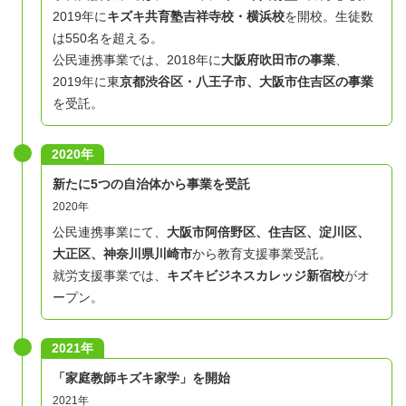
2019年に
キズキ共育塾吉祥寺校・横浜校
を開校。生徒数
は550名を超える。
公民連携事業では、2018年に
大阪府吹田市の事業
、
2019年に東
京都渋谷区・八王子市、大阪市住吉区の事業
を受託。
2020年
新たに5つの自治体から事業を受託
2020年
公民連携事業にて、
大阪市阿倍野区、住吉区、淀川区、
大正区、神奈川県川崎市
から教育支援事業受託。
就労支援事業では、
キズキビジネスカレッジ新宿校
がオ
ープン。
2021年
「家庭教師キズキ家学」を開始
2021年