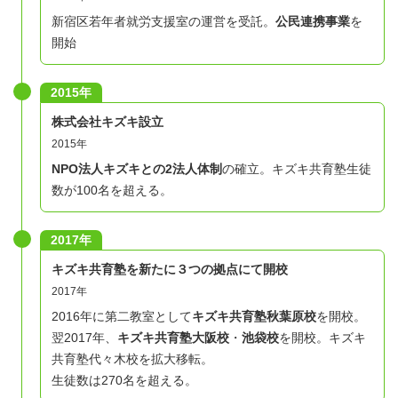
新宿区若年者就労支援室の運営を受託。
公民連携事業
を
開始
2015年
株式会社キズキ設立
2015年
NPO法人キズキとの2法人体制
の確立。キズキ共育塾生徒
数が100名を超える。
2017年
キズキ共育塾を新たに３つの拠点にて開校
2017年
2016年に第二教室として
キズキ共育塾秋葉原校
を開校。
翌2017年、
キズキ共育塾大阪校
・
池袋校
を開校。キズキ
共育塾代々木校を拡大移転。
生徒数は270名を超える。