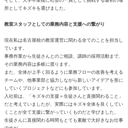
そして、大学卒業後に社会の一員として挑戦する最初の場
担う
所としてキズキを選びました。
・エリアマネージャー…複数のスクールのマネジメントを
担う
教室スタッフとしての業務内容と支援への繋がり
・事業統括…事業全体のマネジメントを担い、経営目標に
コミットする
現在私は名古屋校の教室運営に関わる全てのことを担当し
・他部署へのキャリアチェンジ…コーポレート（人事、経
ています。
営企画）、マーケティング、就労支援などへの異動
事務作業から生徒さんとのご相談、講師の採用活動まで、
その業務内容は多岐に渡ります。
また、全体が上手く回るように業務フローの改善を考える
チームや、他事業部と協力しながら新しいアイデアを形に
していくプロジェクトなどにも参加しています。
入社前は、「キズキの支援＝生徒さんと直接関わること」
だと考えていましたが、実際にはキズキ全体を良くしてい
くことが全て支援に繋がっていくものだと学びました。
生徒さんに直接関わる時間もとても素敵で大好きなお仕事