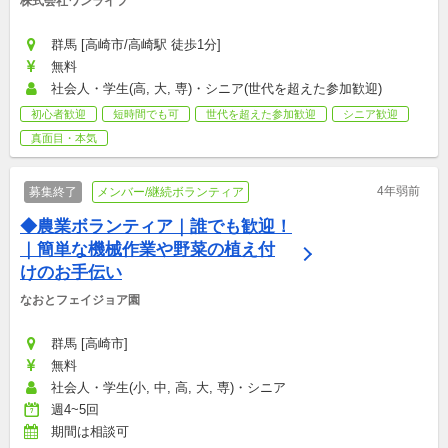
株式会社ワンライフ
群馬 [高崎市/高崎駅 徒歩1分]
無料
社会人・学生(高, 大, 専)・シニア(世代を超えた参加歓迎)
初心者歓迎
短時間でも可
世代を超えた参加歓迎
シニア歓迎
真面目・本気
4年弱前
募集終了
メンバー/継続ボランティア
◆農業ボランティア｜誰でも歓迎！
｜簡単な機械作業や野菜の植え付
けのお手伝い
なおとフェイジョア園
群馬 [高崎市]
無料
社会人・学生(小, 中, 高, 大, 専)・シニア
週4~5回
期間は相談可