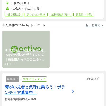
日給5,000円
社会人・学生(大, 専)
初心者歓迎
テンション高め
成長意欲が高い
真面目・本気
似た条件のアルバイト・パート
もっと見る＞
東京 [福生市/福生駅] 株式会社エデュケーショナルネットワーク
埼玉 [和光市, 和光市] 特定非営利活動法人ポコ・ア・ポコ
あなたの資格が子どもの力に
児童デイサービス「ぽこの
｜福生市ふっさこの広場（第
実」＆「ぽこの和」スタッフ
四小）
パート
募集中！【和光市】
新卒,中途,アルバイト,パート,副業/パラレルキャリア
3年以上前
募集終了
単発ボランティア
障がい児者と気球に乗ろう！ボラ
ンティア募集中！
特定非営利活動法人 HAL