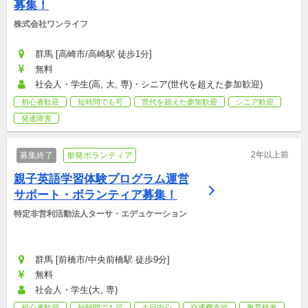
募集！
株式会社ワンライフ
群馬 [高崎市/高崎駅 徒歩1分]
無料
社会人・学生(高, 大, 専)・シニア(世代を超えた参加歓迎)
初心者歓迎
短時間でも可
世代を超えた参加歓迎
シニア歓迎
発達障害
2年以上前
募集終了
単発ボランティア
親子英語学習体験プログラム運営
サポート・ボランティア募集！
特定非営利活動法人ターサ・エデュケーション
群馬 [前橋市/中央前橋駅 徒歩9分]
無料
社会人・学生(大, 専)
初心者歓迎
短時間でも可
土日中心
交通費支給
教育格差