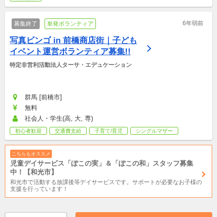
6年弱前
募集終了
単発ボランティア
写真ビンゴ in 前橋商店街｜子ども
イベント運営ボランティア募集!!
特定非営利活動法人ターサ・エデュケーション
群馬 [前橋市]
無料
社会人・学生(高, 大, 専)
初心者歓迎
交通費支給
子育て/育児
シングルマザー
こちらもオススメ
児童デイサービス「ぽこの実」＆「ぽこの和」スタッフ募集
中！【和光市】
和光市で活動する放課後等デイサービスです。サポートが必要なお子様の
支援を行っています！