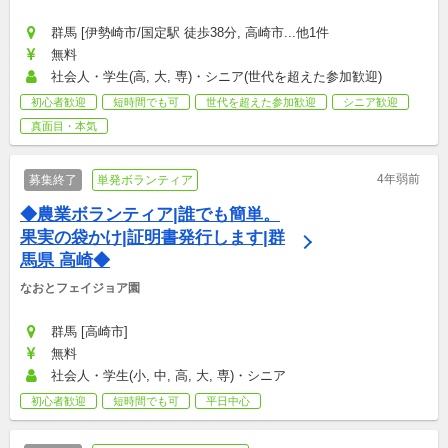
群馬 [伊勢崎市/国定駅 徒歩38分, 高崎市...他1件
無料
社会人・学生(高, 大, 専)・シニア(世代を超えた参加歓迎)
初心者歓迎
短時間でも可
世代を超えた参加歓迎
シニア歓迎
真面目・本気
4年弱前
募集終了
単発ボランティア
◆農業ボランティア|誰でも簡単。
果実の袋かけ|証明書発行します|群
馬県 高崎◆
なおとフェイジョア園
群馬 [高崎市]
無料
社会人・学生(小, 中, 高, 大, 専)・シニア
初心者歓迎
短時間でも可
平日中心