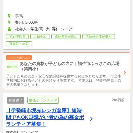
群馬
費用: 3,000円
社会人・学生(高, 大, 専)・シニア
初心者歓迎
土日中心
成長意欲が高い
活動外交流が盛ん
真面目・本気
こちらもオススメ
あなたの資格が子どもの力に｜福生市ふっさこの広場
（第四小）
子どもたちの安全・安心な放課後を提供するお仕事となります。 市立小
学校内における子どものお預かり事業です。 本求人は「特別指導員」の
方の募集となります。
2年弱前
募集終了
単発ボランティア
【伊勢崎市境赤レンガ倉庫】短時
間でもOK◎障がい者の為の募金ボ
ランティア募集！
株式会社ワンライフ