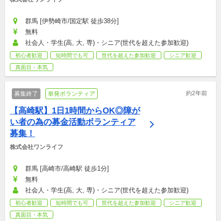
群馬 [伊勢崎市/国定駅 徒歩38分]
無料
社会人・学生(高, 大, 専)・シニア(世代を超えた参加歓迎)
初心者歓迎
短時間でも可
世代を超えた参加歓迎
シニア歓迎
真面目・本気
約2年前
募集終了
単発ボランティア
【高崎駅】1日1時間からOK◎障が
い者の為の募金活動ボランティア
募集！
株式会社ワンライフ
群馬 [高崎市/高崎駅 徒歩1分]
無料
社会人・学生(高, 大, 専)・シニア(世代を超えた参加歓迎)
初心者歓迎
短時間でも可
世代を超えた参加歓迎
シニア歓迎
真面目・本気