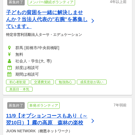
4年以上前
募集終了
メンバー/継続ボランティア
子どもの貧困を一緒に解決しませ
んか？当法人代表の"右腕"を募集し
ています。
特定非営利活動法人ターサ・エデュケーション
群馬 [前橋市/中央前橋駅]
無料
社会人・学生(大, 専)
頻度は相談可
期間は相談可
初心者歓迎
交通費支給
勉強熱心
成長意欲が高い
真面目・本気
7年弱前
募集終了
単発ボランティア
11/9【オプションコースもあり（～
翌10日）】霧の高原　森林の楽校
JUON NETWORK（樹恩ネットワーク）