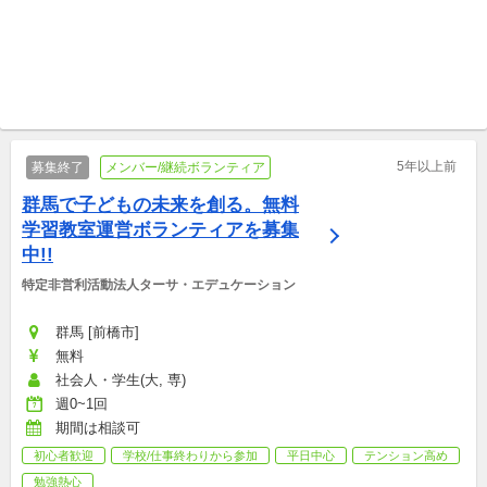
フルリモートOK 合同会社 YAMAGATA Link
フルリモートOK, 東京 [台東区] 特定非営利活動法人芸術家の村
あなたの一枚が、山形の魅力
リアルとオンラインの仮想の
になる｜フォトメンバー募集
まち「シェア街」をつくるコ
団体メンバー/継続ボランティア
ミュニティマネージャーを募
団体メンバー/継続ボランティア
集
5年以上前
募集終了
メンバー/継続ボランティア
群馬で子どもの未来を創る。無料
学習教室運営ボランティアを募集
中!!
特定非営利活動法人ターサ・エデュケーション
群馬 [前橋市]
無料
社会人・学生(大, 専)
週0~1回
期間は相談可
初心者歓迎
学校/仕事終わりから参加
平日中心
テンション高め
勉強熱心