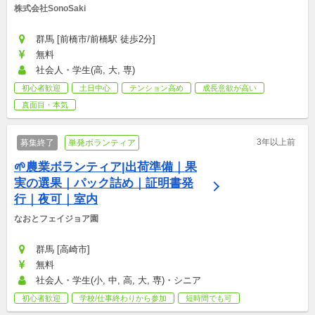
株式会社SonoSaki
群馬 [前橋市/前橋駅 徒歩2分]
無料
社会人・学生(高, 大, 専)
初心者歓迎
土日中心
テンション高め
成長意欲が高い
真面目・本気
3年以上前
募集終了
単発ボランティア
🌱農業ボランティア|出荷準備｜果
実の選果｜パック詰め｜証明書発
行｜夜可｜室内
なおとフェイジョア園
群馬 [高崎市]
無料
社会人・学生(小, 中, 高, 大, 専)・シニア
初心者歓迎
学校/仕事終わりから参加
短時間でも可