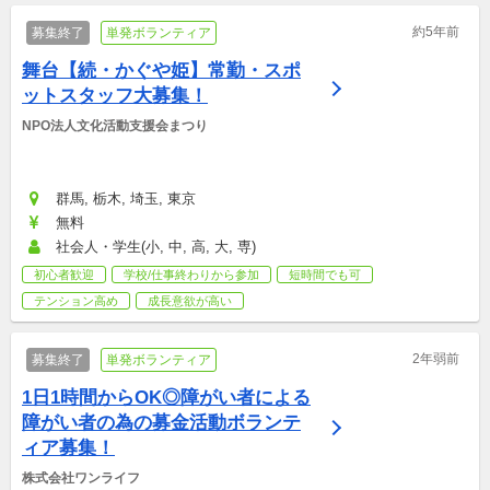
約5年前
募集終了
単発ボランティア
舞台【続・かぐや姫】常勤・スポ
ットスタッフ大募集！
NPO法人文化活動支援会まつり
群馬, 栃木, 埼玉, 東京
無料
社会人・学生(小, 中, 高, 大, 専)
初心者歓迎
学校/仕事終わりから参加
短時間でも可
テンション高め
成長意欲が高い
2年弱前
募集終了
単発ボランティア
1日1時間からOK◎障がい者による
障がい者の為の募金活動ボランテ
ィア募集！
株式会社ワンライフ