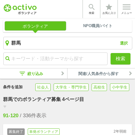


star
検索
お気に入り
メニュー
NPO職員/バイト
ボランティア
選択
検索
filter_list
絞り込み
関連/人気条件から探す
条件を追加
社会人
大学生・専門学生
高校生
小中学生
群馬でのボランティア募集 4ページ目
filter_list
91-120
/
336
件表示
2年弱前
募集終了
単発ボランティア