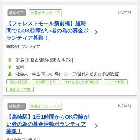
約2年前
募集終了
単発ボランティア
【フォレストモール新前橋】短時
間でもOK◎障がい者の為の募金ボ
ランティア募集！
株式会社ワンライフ
群馬 [前橋市/新前橋駅 徒歩7分]
無料
社会人・学生(高, 大, 専)・シニア(世代を超えた参加歓迎)
初心者歓迎
短時間でも可
世代を超えた参加歓迎
シニア歓迎
真面目・本気
約2年前
募集終了
単発ボランティア
【高崎駅】1日1時間からOK◎障が
い者の為の募金活動ボランティア
募集！
株式会社ワンライフ