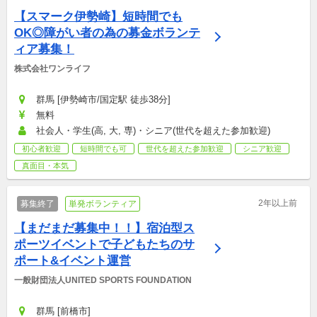
【スマーク伊勢崎】短時間でも
OK◎障がい者の為の募金ボランテ
ィア募集！
株式会社ワンライフ
群馬 [伊勢崎市/国定駅 徒歩38分]
無料
社会人・学生(高, 大, 専)・シニア(世代を超えた参加歓迎)
初心者歓迎
短時間でも可
世代を超えた参加歓迎
シニア歓迎
真面目・本気
2年以上前
募集終了
単発ボランティア
【まだまだ募集中！！】宿泊型ス
ポーツイベントで子どもたちのサ
ポート&イベント運営
一般財団法人UNITED SPORTS FOUNDATION
群馬 [前橋市]