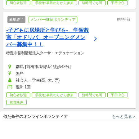
初心者歓迎
学校/仕事終わりから参加
短時間でも可
平日中心
約4年前
募集終了
メンバー/継続ボランティア
-子どもに居場所と学びを-　学習教
室「オドリバ」オープニングメン
バー募集中！！
特定非営利活動法人ターサ・エデュケーション
群馬 [前橋市/駒形駅 徒歩42分]
無料
社会人・学生(高, 大, 専)
週0~1回
初心者歓迎
学校/仕事終わりから参加
短時間でも可
平日中心
教育格差
似た条件のオンラインボランティア
もっと見る＞