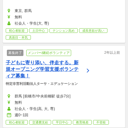
東京, 群馬
無料
社会人・学生(大, 専)
初心者歓迎
土日中心
テンション高め
成長意欲が高い
真面目・本気
2年以上前
募集終了
メンバー/継続ボランティア
子どもに寄り添い、伴走する。新
規オープニング学習支援ボランテ
ィア募集！
特定非営利活動法人ターサ・エデュケーション
群馬 [前橋市/中央前橋駅 徒歩7分]
無料
社会人・学生(高, 大, 専)
週0~1回
初心者歓迎
交通費支給
平日中心
教育格差
不登校