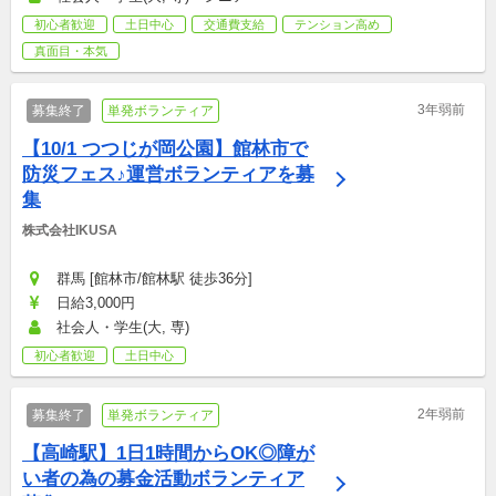
初心者歓迎
土日中心
交通費支給
テンション高め
真面目・本気
3年弱前
募集終了
単発ボランティア
【10/1 つつじが岡公園】館林市で
防災フェス♪運営ボランティアを募
集
株式会社IKUSA
群馬 [館林市/館林駅 徒歩36分]
日給3,000円
社会人・学生(大, 専)
初心者歓迎
土日中心
2年弱前
募集終了
単発ボランティア
【高崎駅】1日1時間からOK◎障が
い者の為の募金活動ボランティア