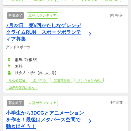
約3年前
募集終了
単発ボランティア
7月22日　第5回かたしなゲレンデ
クライムRUN　スポーツボランテ
ィア募集
グッドスポーツ
群馬 [利根郡]
無料
社会人・学生(高, 大, 専)
初心者歓迎
土日中心
交通費支給
テンション高め
活動外交流が盛ん
4年弱前
募集終了
単発ボランティア
小学生から3DCGとアニメーション
を作る！最後はメタバース空間で
動き出そう！