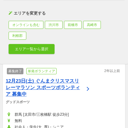
エリアを変更する
オンラインも含む
渋川市
前橋市
高崎市
利根郡
エリア一覧から選択
2年以上前
募集終了
単発ボランティア
12月23日(土) ぐんまクリスマスリ
レーマラソン スポーツボランティ
ア 募集中
グッドスポーツ
群馬 [太田市/三枚橋駅 徒歩23分]
無料
社会人・学生(大, 専)・シニア