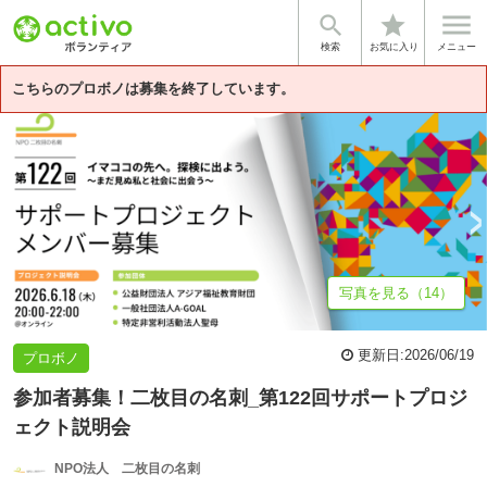


star
イマココの先へ。探検に出よう。〜ま...
基本情報
熱き想いで活動するNP
検索
お気に入り
メニュー
こちらのプロボノは募集を終了しています。
写真を見る（14）
更新日:
2026/06/19
プロボノ
参加者募集！二枚目の名刺_第122回サポートプロジ
ェクト説明会
NPO法人 二枚目の名刺