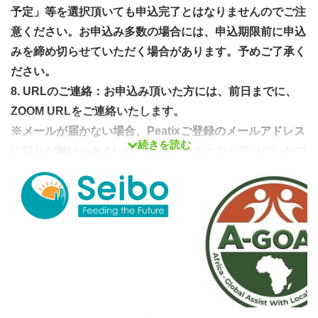
予定」等を選択頂いても申込完了とはなりませんのでご注
意ください。お申込み多数の場合には、申込期限前に申込
みを締め切らせていただく場合があります。予めご了承く
ださい。
8. URLのご連絡：お申込み頂いた方には、前日までに、
ZOOM URLをご連絡いたします。
※メールが届かない場合、Peatixご登録のメールアドレス
続きを読む
に誤りが無いかあるいは、迷惑メールとなっていないかご
確認ください。
🔷当日のスケジュール 🔷
（変更になる可能性もあります｡
ご了承ください｡）
１．イントロ（20分）：NPO法人 二枚目の名刺とは？サ
ポートプロジェクトとは？
２．団体概要説明（45分）：参加団体によるプレゼンテー
ション（1団体15分）