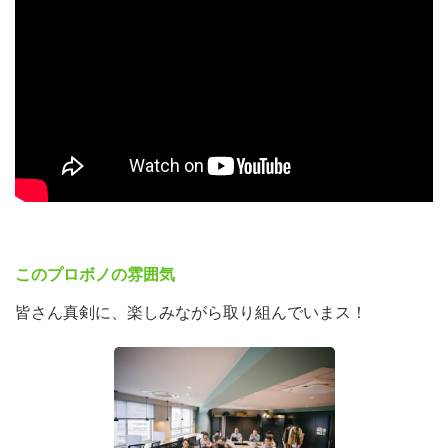
✅ 一般社団法人A-GOAL
一般社団法人A-GOALは、「スポーツでアフリカと日本を
つなぎ、持続可能な社会を目指す」を理念に、コロナ禍の
2020年にアフリカ各地の地域スポーツクラブと連携した
緊急食糧支援から活動を開始しました。現在はケニアでの
サッカーリーグ運営（2025年度スポーツ庁長官感謝状受
賞）や、マラウイでのローカル食堂運営、企業との共創プ
ロジェクトなどを展開しています。
組織の基盤強化や、企業との継続的な連携モデルの整理・
可視化を行い、A-GOALの活動を企業とアフリカ現地団
このプロボノの雰囲気
体・コミュニティをつなぐプラットフォームとして発展さ
皆さん真剣に、楽しみながら取り組んでいまス！
せる仕組みづくりに挑戦したいと考えています。
👉企業とアフリカをつなぐ取り組みに関心のある方
👉企業との共創や仕組みづくりを実践的に経験してみた
い方におすすめ