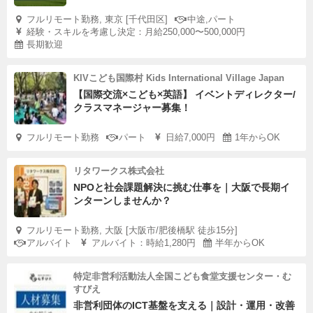
フルリモート勤務, 東京 [千代田区]
中途,パート
経験・スキルを考慮し決定：月給250,000〜500,000円
長期歓迎
KIVこども国際村 Kids International Village Japan
【国際交流×こども×英語】 イベントディレクター/
クラスマネージャー募集！
フルリモート勤務
パート
日給7,000円
1年からOK
リタワークス株式会社
NPOと社会課題解決に挑む仕事を｜大阪で長期イ
ンターンしませんか？
フルリモート勤務, 大阪 [大阪市/肥後橋駅 徒歩15分]
アルバイト
アルバイト：時給1,280円
半年からOK
特定非営利活動法人全国こども食堂支援センター・む
すびえ
非営利団体のICT基盤を支える｜設計・運用・改善