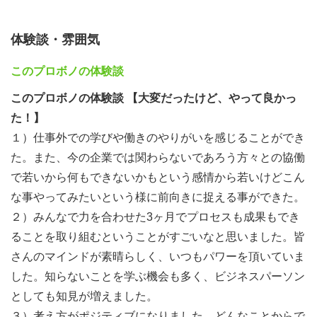
３．団体個別セッション（45分）：グループに分かれて個
別の説明、質疑応答（1団体15分×3回）
体験談・雰囲気
４．希望団体アンケート記入（５分）＋α
このプロボノの体験談
🔷支援団体🔷
このプロボノの体験談 【大変だったけど、やって良かっ
た！】
✅
公益財団法人アジア福祉教育財団
１）仕事外での学びや働きのやりがいを感じることができ
公益財団法人 アジア福祉教育財団では、 「ひとりひとり
た。また、今の企業では関わらないであろう方々との協働
を大切に みんなの未来を」をスローガンに、包摂社会の
で若いから何もできないかもという感情から若いけどこん
実現を目指しています。 難民にルーツを持つコミュニテ
な事やってみたいという様に前向きに捉える事ができた。
ィへの助成や伴走支援、 子どもたちへの学習支援、母語
２）みんなで力を合わせた3ヶ月でプロセスも成果もでき
や文化を守る活動支援など、 地域の中で“つながり”をつく
ることを取り組むということがすごいなと思いました。皆
る活動を行っています。 ベトナム、カンボジア、ラオス
さんのマインドが素晴らしく、いつもパワーを頂いていま
から始まった支援は、今ではミャンマー、アフガニスタ
した。知らないことを学ぶ機会も多く、ビジネスパーソン
ン、シリア、エチオピア、ウクライナなど、さまざまな背
としても知見が増えました。
景を持つコミュニティへの支援に広がっています。
３）考え方がポジティブになりました。どんなことからで