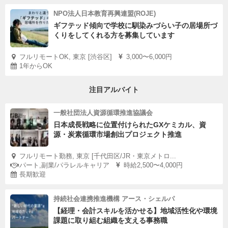
NPO法人日本教育再興連盟(ROJE)
ギフテッド傾向で学校に馴染みづらい子の居場所づ
くりをしてくれる方を募集しています
フルリモートOK, 東京 [渋谷区]
3,000〜6,000円
1年からOK
注目アルバイト
一般社団法人資源循環推進協議会
日本成長戦略に位置付けられたGXケミカル、資
源・炭素循環市場創出プロジェクト推進
フルリモート勤務, 東京 [千代田区/JR・東京メトロ...
パート,副業/パラレルキャリア
時給2,500〜4,000円
長期歓迎
持続社会連携推進機構 アース・シェルパ
【経理・会計スキルを活かせる】地域活性化や環境
課題に取り組む組織を支える事務職