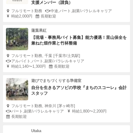
支援メンバー（請負）
フルリモート勤務
中途,パート,副業/パラレルキャリア
時給2,000円
長期歓迎
蓮葉果紅
【現場・事務局バイト募集】能力優遇！里山保全を
兼ねた畑作業と竹林整備
フルリモート勤務, 千葉 [千葉市/土気駅]
アルバイト,パート,副業/パラレルキャリア
時給1,140〜1,300円
長期歓迎
遊びでまちづくりする準備室
自分を生きるアソビの学校『まちのスコーレ』会計
スタッフ
フルリモート勤務, 神奈川 [茅ヶ崎市]
パート,副業/パラレルキャリア
時給1,800〜2,200円
長期歓迎
Utaka