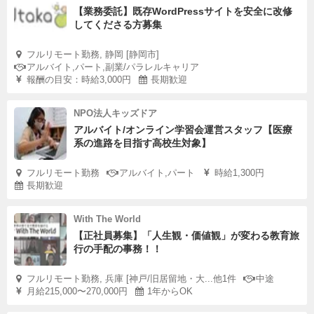
【業務委託】既存WordPressサイトを安全に改修
してくださる方募集
フルリモート勤務, 静岡 [静岡市]
アルバイト,パート,副業/パラレルキャリア
報酬の目安：時給3,000円
長期歓迎
NPO法人キッズドア
アルバイト/オンライン学習会運営スタッフ【医療
系の進路を目指す高校生対象】
フルリモート勤務
アルバイト,パート
時給1,300円
長期歓迎
With The World
【正社員募集】「人生観・価値観」が変わる教育旅
行の手配の事務！！
フルリモート勤務, 兵庫 [神戸/旧居留地・大...他1件
中途
月給215,000〜270,000円
1年からOK