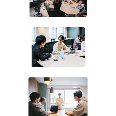
★キックオフミーティング日時：2026年6月24日（水）
21:00-22:00（オンライン）
✅ 特定非営利活動法人聖母
NPO法人せいぼは、アフリカのマラウイで学校給食支援
をしている団体です。
アフリカのマラウイは、日本とは違い、人口の半分が18歳
未満、農業従事率が約8割の国です。持続的な教育に繋が
る食を、日本の次世代の学生と経済をリードする企業様と
ともに、未来の世界のために活動しています。
皆さんとマラウイ産コーヒー販売や学生とのプロジェクト
実施、企業へのマラウイ支援の意義のアピールをすること
で、アフリカを身近に感じて頂き、具体的な成果を作って
いける活動ができれば幸いです！
👉マラウイの取り組みに関わり、具体的な形で支援を広
げてみたい方