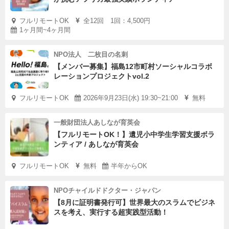
フルリモートOK
全12回 1回：4,500円
1ヶ月間~4ヶ月間
NPO法人 二枚目の名刺
【メンバー募集】福島12市町村ソーシャルコラボ
レーションプロジェクトvol.2
フルリモートOK
2026年9月23日(水) 19:30~21:00
無料
一般財団法人あしなが育英会
【フルリモートOK！】遺児小中学生学習支援ボラ
ンティア / あしなが育英会
フルリモートOK
無料
半年からOK
NPOチャイルドドクター・ジャパン
【8月に証明書発行可】世界最大のスラムでビジネ
スを考え、実行する超実践型活動！