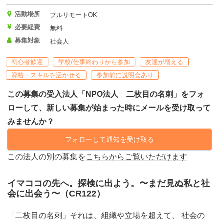
活動場所
フルリモートOK
必要経費
無料
募集対象
社会人
初心者歓迎
学校/仕事終わりから参加
友達が増える
資格・スキルを活かせる
参加前に説明会あり
この募集の受入法人「NPO法人 二枚目の名刺」をフォ
ローして、新しい募集が始まった時にメールを受け取って
みませんか？
フォローして通知を受け取る
この法人の別の募集を
こちらからご覧いただけます
イマココの先へ。探検に出よう。〜まだ見ぬ私と社
会に出会う〜（CR122）
「二枚目の名刺」それは、組織や立場を超えて、 社会の