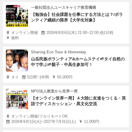
一般社団法人ユースキャリア教育機構
【勉強会】社会課題を仕事にする方法とは？/ボラ
ンティア継続の限界【大学生対象】
オンライン開催
2026年8月6日(木) 21:00~22:00,他1日程
無料
Sharing Eco Tour & Homestay
山岳民族ボランティア&ホームステイ🌱タイ自然の
中で学ぶ🌱親子・中高生参加可！
タイ
5日間~1年間
65,000円
NPO法人教室から世界一周
【オンライン世界一周】４大陸に友達をつくる・英
語でディスカッション・異文化交流
オンライン開催/フルリモートOK
2026年9月1日(火)~2027年7月31日(土)
11,000円