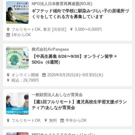
NPO法人日本教育再興連盟(ROJE)
ギフテッド傾向で学校に馴染みづらい子の居場所づ
くりをしてくれる方を募集しています
フルリモートOK, 東京 [渋谷区]
3,000〜6,000円
1年からOK
株式会社AirPangaea
【中高生募集 8/26〜9/30】オンライン留学 ×
SDGs（6週間）
オンライン開催
2026年8月26日(水)~9月30日(水)
税込：29,700円
一般財団法人あしなが育英会
【週1回フルリモート】遺児高校生学習支援ボラン
ティア/あしなが育英会
フルリモートOK
無料
半年からOK
NPOチャイルドドクター・ジャパン