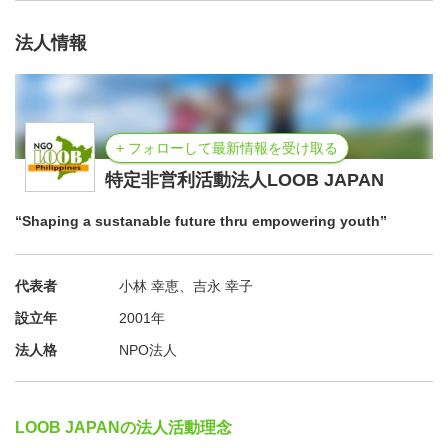
2. 【深い交流】現地の次世代リーダーと絆を深め、世界観
法人情報
が変わる
招待されるのは、貧困地域で輝く未来のリーダーたち。彼
らと寝食を共にし、仲良くなる中で、統計データだけでは
見えてこない
「現地のリアル」や「格差の正体」
を深く理
+ フォローして最新情報を受け取る
解できます。子どもたちのパワーに触れ、自分の価値観が
特定非営利活動法人LOOB JAPAN
アップデートされる一生モノの出会いが待っています。
“Shaping a sustanable future thru empowering youth”
3．【スキルアップ】ファシリテーションや広報など、一
生モノの武器を習得
代表者
小林 幸恵、吉永 幸子
設立年
2001年
多文化環境の中で現地の若者を巻き込む
ファシリテーショ
ン能力
や、活動の魅力を外部へ伝える
広報・発信スキル
を
法人格
NPO法人
実践形式で磨けます。異文化コミュニケーションの壁を乗
り越え、リーダーシップを発揮する経験は、就職活動やそ
LOOB JAPANの法人活動理念
の後のキャリアにおいても大きな強みになります。