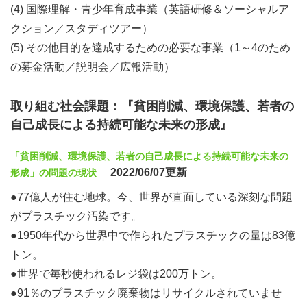
プ（1泊目）
(4) 国際理解・青少年育成事業（英語研修＆ソーシャルア
2026年6月13日 （土）中高生ジュニアリーダーキャンプ
クション／スタディツアー）
（2泊目）
(5) その他目的を達成するための必要な事業（1～4のため
2026年6月14日（日）中高生ジュニアリーダーキャンプ終
の募金活動／説明会／広報活動）
了、評価会＆レスト
2026年6月15日（月）⑤マングローブの森ツアー
取り組む社会課題：『貧困削減、環境保護、若者の
自己成長による持続可能な未来の形成』
2026年6月16日（火）⑥オープンタイム＆ショッピング
2024年6月17日（水）イロイロ解散
「貧困削減、環境保護、若者の自己成長による持続可能な未来の
2022/06/07更新
形成」の問題の現状
活動B：キャンプ運営スタッフ＋事務局インターン
●77億人が住む地球。今、世界が直面している深刻な問題
2026年6月8日（月）以降、30日もしくは59日間
がプラスチック汚染です。
イロイロ空港、集合・現地解散
●1950年代から世界中で作られたプラスチックの量は83億
トン。
あなたの世界を広げる特別な経験が待っています。
●世界で毎秒使われるレジ袋は200万トン。
詳しい説明会をオンラインで開催しますので、お気軽にご
●91％のプラスチック廃棄物はリサイクルされていませ
連絡下さいませ！