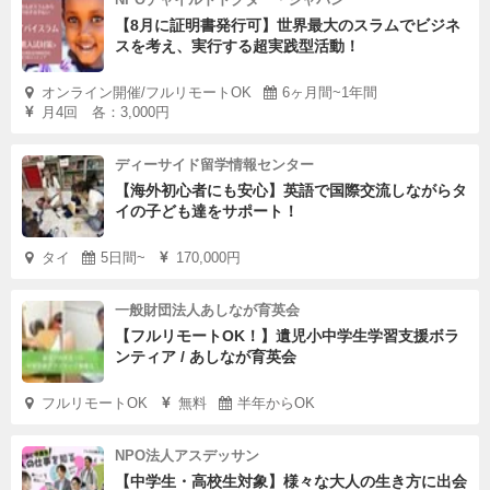
【8月に証明書発行可】世界最大のスラムでビジネ
スを考え、実行する超実践型活動！
オンライン開催/フルリモートOK
6ヶ月間~1年間
月4回 各：3,000円
ディーサイド留学情報センター
【海外初心者にも安心】英語で国際交流しながらタ
イの子ども達をサポート！
タイ
5日間~
170,000円
一般財団法人あしなが育英会
【フルリモートOK！】遺児小中学生学習支援ボラ
ンティア / あしなが育英会
フルリモートOK
無料
半年からOK
NPO法人アスデッサン
【中学生・高校生対象】様々な大人の生き方に出会