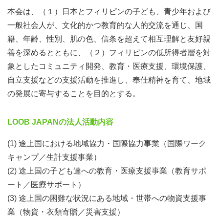
本会は、（１）日本とフィリピンの子ども、青少年および
一般社会人が、文化的かつ教育的な人的交流を通じ、国
スケジュール（予定）
籍、年齢、性別、肌の色、信条を超えて相互理解と友好親
活動A：フィリピンNGO体験＋キャンプ運営スタッフ
善を深めるとともに、（２）フィリピンの低所得者層を対
参加費・イロイロ現地集合・解散 78,500円（日本円もし
象としたコミュニティ開発、教育・医療支援、環境保護、
くは現地でペソ払い）
自立支援などの支援活動を推進し、奉仕精神を育て、地域
の発展に寄与することを目的とする。
2026年6月8日（月）～6月17日（水）（9泊10日）
2026年6月8日（月）イロイロ集合
LOOB JAPANの法人活動内容
2026年6月9日（火）①オリエンテーション＆イロイロ歴
史観光
(1) 途上国における地域協力・国際協力事業（国際ワーク
2026年6月10日（水）②コミュニティ子ども図書館、キャ
キャンプ／生計支援事業）
ンプ準備
(2) 途上国の子ども達への教育・医療支援事業（教育サポ
2026年6月11日（木）③貧困地域の理解ワークショップ＆
ート／医療サポート）
ごみ処理場インタビュー
(3) 途上国の困難な状況にある地域・世帯への物資支援事
2026年6月12日 （金）④中高生ジュニアリーダーキャン
業（物資・衣類寄贈／災害支援）