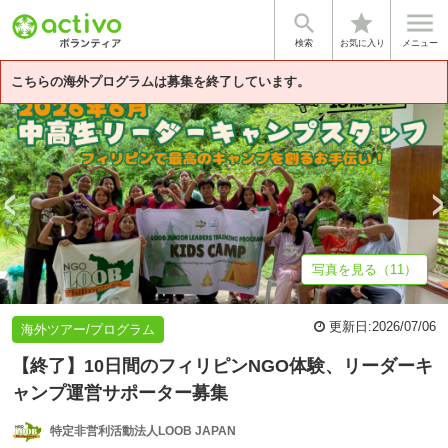


star
基本情報
募集詳細
体験談・雰囲気
法人情報
検索
お気に入り
メニュー
こちらの海外プログラムは募集を終了しています。
写真を見る（11）
更新日:
2026/07/06
海外ツアー/プログラム
【終了】10日間のフィリピンNGO体験、リーダーキ
ャンプ運営サポーター募集
特定非営利活動法人LOOB JAPAN