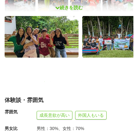
続きを読む
日比の交流を始めて20年以上の実績があるNGOだからで
きる３つのポイント！！
1. 【企画×実践】NGOの現場で、キャンプをゼロから創り
上げる！
参加するだけのボランティアではありません。現地のソー
体験談・雰囲気
シャルワーカーと共に、フィリピンの中高生リーダー25名
を対象としたキャンプを
企画段階から実施まで
一貫して担
雰囲気
成長意欲が高い
外国人もいる
当します。「現場でプロジェクトを動かす」という、国際
協力のリアルな手応えを肌で感じられるプログラムです。
男女比
男性：30%、女性：70%