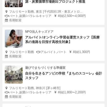
源・炭素循環市場創出プロジェクト推進
フルリモート勤務, 東京 [千代田区/JR・東京メトロ...
パート,副業/パラレルキャリア
時給2,500〜4,000円
長期歓迎
NPO法人キッズドア
アルバイト/オンライン学習会運営スタッフ【医療
系の進路を目指す高校生対象】
フルリモート勤務
アルバイト,パート
時給1,300円
長期歓迎
遊びでまちづくりする準備室
自分を生きるアソビの学校『まちのスコーレ』会計
スタッフ
フルリモート勤務, 神奈川 [茅ヶ崎市]
パート,副業/パラレルキャリア
時給1,800〜2,200円
長期歓迎