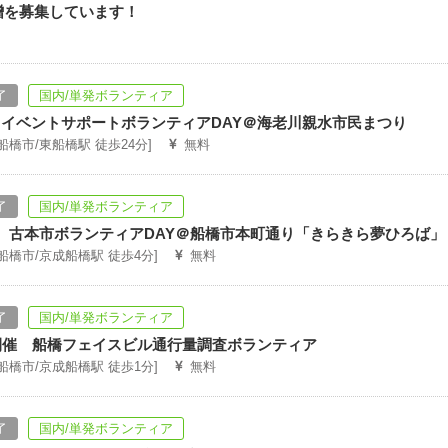
贈を募集しています！
了
国内/単発ボランティア
６】イベントサポートボランティアDAY＠海老川親水市民まつり
[船橋市/東船橋駅 徒歩24分]
無料
了
国内/単発ボランティア
】 古本市ボランティアDAY＠船橋市本町通り「きらきら夢ひろば」
[船橋市/京成船橋駅 徒歩4分]
無料
了
国内/単発ボランティア
９開催 船橋フェイスビル通行量調査ボランティア
[船橋市/京成船橋駅 徒歩1分]
無料
了
国内/単発ボランティア