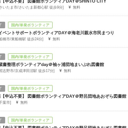
開催【申込不要】 図書館ボランティアDAY＠SHINTO CITY
[さいたま市/さいたま新都心駅 徒歩9分]
無料
了
国内/単発ボランティア
】イベントサポートボランティアDAY＠海老川親水市民まつり
[船橋市/東船橋駅 徒歩24分]
無料
了
国内/単発ボランティア
】蔵書整理ボランティアday＠袖ヶ浦団地まいぷれ図書館
[習志野市/京成津田沼駅 徒歩17分]
無料
了
国内/単発ボランティア
開催【申込不要】 図書館ボランティアDAY＠野呂団地あおぞら図書館
[千葉市]
無料
了
国内/単発ボランティア
開催【申込不要】 図書館ボランティアDAY＠野呂団地あおぞら図書館