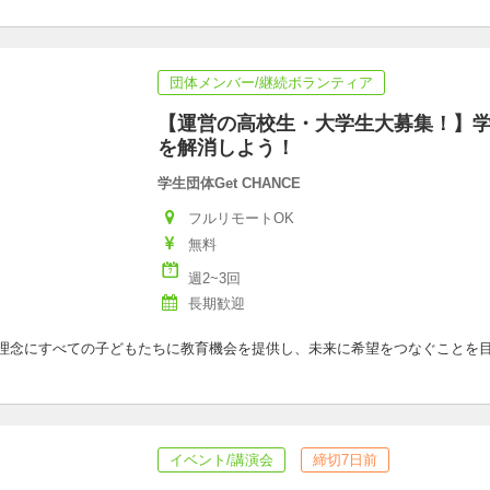
団体メンバー/継続ボランティア
【運営の高校生・大学生大募集！】
を解消しよう！
学生団体Get CHANCE
フルリモートOK
無料
週2~3回
長期歓迎
掴む”を理念にすべての子どもたちに教育機会を提供し、未来に希望をつなぐこと
イベント/講演会
締切7日前