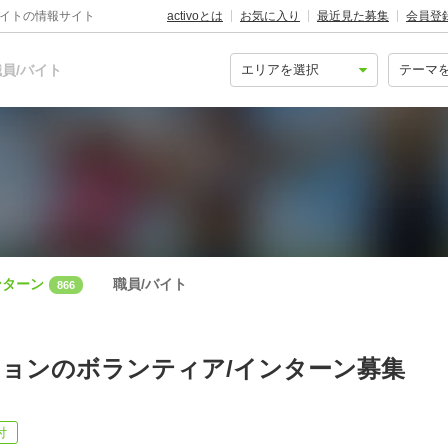
バイトの情報サイト
activoとは
お気に入り
最近見た募集
会員登
員/バイト
ンターン
職員/バイト
866
ョンのボランティア/インターン募集
付