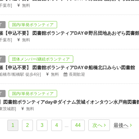
[千葉市]
無料
了
国内/単発ボランティア
8開催【申込不要】 図書館ボランティアDAY＠野呂団地あおぞら図書
[千葉市]
無料
了
団体メンバー/継続ボランティア
7開催【申込不要】 図書館ボランティアDAY＠船橋北口みらい図書館
[船橋市/船橋駅 徒歩4分]
無料
長期歓迎
了
国内/単発ボランティア
15】図書館ボランティアday＠ダイナム茨城イオンタウン水戸南図書
[東茨城郡]
無料
1
2
3
4
44
次へ
最後へ
…