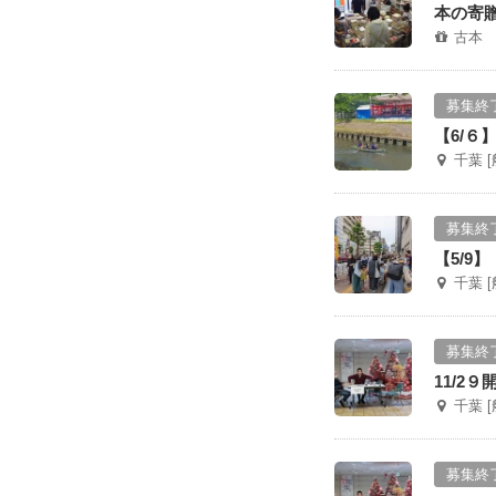
本の寄
古本
募集終
【6/
千葉 
募集終
【5/9
千葉 
募集終
11/2
千葉 
募集終