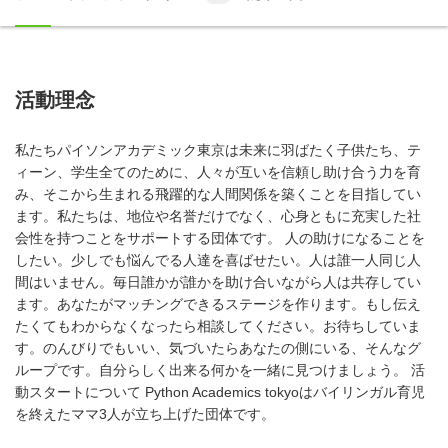
活動理念
私たちパイソンアカデミック東京は未来に羽ばたく子供たち、テ
ィーン、学生全てのために、人々が互いを信頼し助け合う力を育
み、そこから生まれる飛躍的な人間関係を築くことを目指してい
ます。私たちは、地位や名誉だけでなく、心身ともに充実した社
会性を持つことをサポートする団体です。 人の助けになることを
したい。少しでも悩んでる人達を喜ばせたい。人は誰一人同じ人
間はいません。毎日誰かが誰かを助け合いながら人は共存してい
ます。あなたがマッチングできるステージを作ります。もし伝え
たくてもわからなくなったら相談してください。お待ちしていま
す。のんびりでもいい、気づいたらあなたの側にいる、そんなグ
ループです。自分らしく出来る何かを一緒に見つけましょう。 活
動スタートについて Python Academics tokyoはバイリンガル育児
を終えたママ3人が立ち上げた団体です。