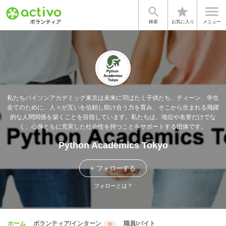


star
検索
お気に入り
メニュー
私たちパイソンアカデミック東京は未来に羽ばたく子供たち、ティーン、学生
全てのために、人々が互いを信頼し助け合う力を育み、そこから生まれる飛躍
的な人間関係を築くことを目指しています。私たちは、地位や名誉だけでな
く、心身ともに充実した社会性を持つことをサポートする団体です。
Python Academics Tokyo
+ フォローする
フォローとは？
ホーム
ボランティア/インターン
職員/バイト
55