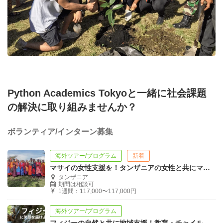
Python Academics Tokyoと一緒に社会課題
の解決に取り組みませんか？
ボランティア/インターン募集
海外ツアー/プログラム
新着
マサイの女性支援を！タンザニアの女性と共にマサイで過ごすボランティアプログラム
タンザニア
期間は相談可
1週間：117,000〜117,000円
海外ツアー/プログラム
フィジーの自然と共に地域支援！教育・チャイルドケア・建設・スポーツ教育