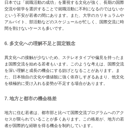
日本では「就職活動の成功」を重視する文化が強く、長期の国際
交流や留学を選択することで就職活動に不利になるのではないか
という不安が若者の間にあります。また、大学のカリキュラムや
アルバイト、部活動などのスケジュールが忙しく、国際交流に時
間を割けないケースも多いです。
6.
多文化への理解不足と固定観念
異文化への接触が少ないため、ステレオタイプや偏見を持ったま
ま国際交流を始める若者もいます。このような考えは、国際交流
を深い理解と成長の機会にする妨げとなることがあります。ま
た、日本独自の文化や価値観に強く依存しすぎるあまり、他文化
を積極的に受け入れる姿勢が不足する場合があります。
7.
地方と都市の機会格差
地方に住む若者は、都市部と比べて国際交流プログラムへのアク
セスが限られていることが多くあります。この格差が、地方の若
者が国際的な経験を得る機会を制約しています。