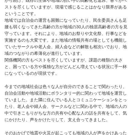
がり続け、既存の主体や地域の担い手の高齢化も進み、各々がベ
ストを尽くしていますが、現場で感じることはかなり限界がある
ということです。
地域では自治会の運営も困難になっていたり、民生委員さんも足
腰も弱くなってきた高齢の方が地域の30人の独居高齢者の方を見
守っています。それにより、地域のお祭りや文化祭、行事などを
実施するのも大変です。また地域の情報共有の場としても機能し
ていたサークルや老人会、婦人会などの解散も相次いでおり、地
域のつながりの希薄化が進行しています。
関係機関の方もベストを尽くしていますが、課題の種類の大さ
と、困っている方や孤独な方がどんどん増えている状況に手一杯
になっているのが現状です。
今までの地域社会は色々な人が自分のできることで関わったり、
自治会活動や地域活動にボランタリー的に関わって地域を運営し
ていました。また隣に住んでいる人とコミュニケーションをとっ
たり、老人会や婦人会、サークルなどに関わる中で、地域の人の
中で引きこもりがちな方の共有や心配な人の話を共有をして、気
にかけたり、声をかけたりして、支え合ってきました。
そのおかげで地震や火災が起こっても地域の人が声をかけあった