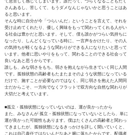
て息苦しく感じてしまいます。誰だって、つらくなることもたく
さんあるし、苦しくて、もうダメなんじゃないかと思うことはあ
ると思います。
そんな時に自分が今「つらいんだ」ということを言えて、それを
受け止めてくれたり、優しく興味をもって関わってくれる人がい
る社会は豊かだと思います。そして、僕も誰かがつらい気持ちに
なったり、しんどくなっている時に、一言声をかけたり、その人
の気持ちが軽くなるような関わりができる人になりたいと思って
います。他者に思いやりをもって、関わることのできる社会って
良いなあと思うからです。
誰しも、みな弱さをもち、弱さを抱えながら生きていく同じ人間
です。孤独状態の高齢者もたまたまそのような状態になっている
だけで、施すことが必要なのではなく、同じ弱さを抱えた人間同
士だからこそ、一方向でなくフラットで双方向な自然な関わりが
大切だと考えています。
■孤立・孤独状態になっていないのは、運が良かったから
また、みなさんが 孤立・孤独状態になっていないとしたら、単に
運が良かった可能性もあります。僕はたくさんの高齢者と関わっ
てきましたが、孤独状態になるきっかけを詳しく聞いていくと、
これは自己責任ではないんだなあと腑に落ちたからです。配偶者