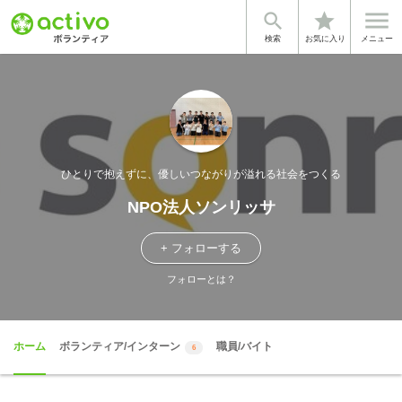


star
検索
お気に入り
メニュー
ひとりで抱えずに、優しいつながりが溢れる社会をつくる
NPO法人ソンリッサ
+ フォローする
フォローとは？
ホーム
ボランティア/インターン
職員/バイト
6