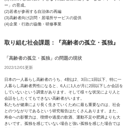
ー」の育成。
(2)若者が参画する自治体の再編
(3)高齢者向け訪問・居場所サービスの提供
(4)企業・行政の協働・研修事業
取り組む社会課題：『高齢者の孤立・孤独』
「高齢者の孤立・孤独」の問題の現状
2022/12/01更新
日本の一人暮らし高齢者のうち、4割は2、3日に1回以下、特に一
人暮らし高齢者男性になると、6人に1人が月に2回以下しか会話を
していないという調査があります。そして様々な状況により人と
会話をしたくてもできない高齢者がいます。
私たちが健康により長く生きていくために最も重要なのは、社会
とのつながりであるという研究報告はたくさんあります。また、
寿命への影響力は、喫煙や過度の飲酒、運動不足や肥満よりも大
きいです。孤独を感じていない場合と強い孤独を感じた場合では