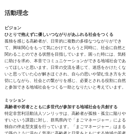
活動理念
ビジョン
ひとりで抱えずに優しいつながりがあふれる社会をつくる
孤独を感じる高齢者が、日常的に複数の多様なつながりができ
て、興味関心をもって気にかけてもらうと同時に、社会に自然と
関わることのできる状態を目指しています。困った時には、気軽
に助けを求め、本音でコミュニケーションができる地域社会であ
ってほしいと思います。日常の交流を通じて、迷惑をかけたくな
いと思っていた心が解きほぐされ、自らの思いや望む生き方を大
切にしながら、社会との繋がりを感じ、必要とされる役割に自然
と参加できる地域社会をつくる一助となりたいと考えています。
ミッション
高齢者や若者とともに多世代が参加する地域社会を共創する
特定非営利活動法人ソンリッサは、高齢者が孤独・孤立に陥りや
すいという課題に対し、群馬県内で「まごマネージャー」による
独自の伴走型支援を行っています。「まごマネージャー」はまる
で孫のように温かく気楽に高齢者と日常をともにする地域の若者