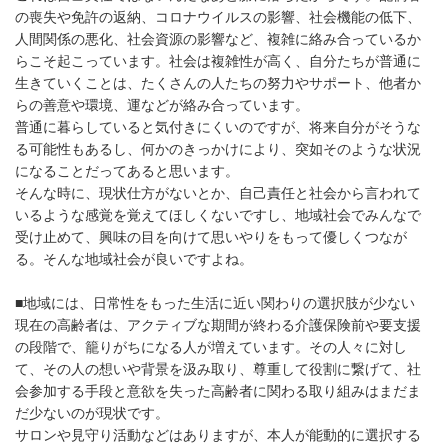
の喪失や免許の返納、コロナウイルスの影響、社会機能の低下、
人間関係の悪化、社会資源の影響など、複雑に絡み合っているか
らこそ起こっています。社会は複雑性が高く、自分たちが普通に
生きていくことは、たくさんの人たちの努力やサポート、他者か
らの善意や環境、運などが絡み合っています。
普通に暮らしていると気付きにくいのですが、将来自分がそうな
る可能性もあるし、何かのきっかけにより、突如そのような状況
になることだってあると思います。
そんな時に、現状仕方がないとか、自己責任と社会から言われて
いるような感覚を覚えてほしくないですし、地域社会でみんなで
受け止めて、興味の目を向けて思いやりをもって優しくつなが
る。そんな地域社会が良いですよね。
■地域には、日常性をもった生活に近い関わりの選択肢が少ない
現在の高齢者は、アクティブな期間が終わる介護保険前や要支援
の段階で、籠りがちになる人が増えています。その人々に対し
て、その人の想いや背景を汲み取り、尊重して役割に繋げて、社
会参加する手段と意欲を失った高齢者に関わる取り組みはまだま
だ少ないのが現状です。
サロンや見守り活動などはありますが、本人が能動的に選択する