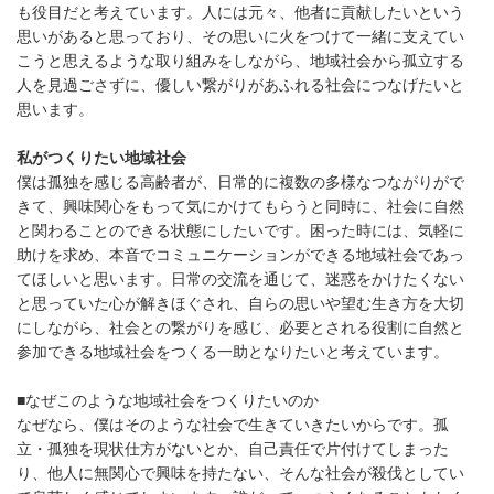
も役目だと考えています。人には元々、他者に貢献したいという
思いがあると思っており、その思いに火をつけて一緒に支えてい
こうと思えるような取り組みをしながら、地域社会から孤立する
人を見過ごさずに、優しい繋がりがあふれる社会につなげたいと
思います。
私がつくりたい地域社会
僕は孤独を感じる高齢者が、日常的に複数の多様なつながりがで
きて、興味関心をもって気にかけてもらうと同時に、社会に自然
と関わることのできる状態にしたいです。困った時には、気軽に
助けを求め、本音でコミュニケーションができる地域社会であっ
てほしいと思います。日常の交流を通じて、迷惑をかけたくない
と思っていた心が解きほぐされ、自らの思いや望む生き方を大切
にしながら、社会との繋がりを感じ、必要とされる役割に自然と
参加できる地域社会をつくる一助となりたいと考えています。
■なぜこのような地域社会をつくりたいのか
なぜなら、僕はそのような社会で生きていきたいからです。孤
立・孤独を現状仕方がないとか、自己責任で片付けてしまった
り、他人に無関心で興味を持たない、そんな社会が殺伐としてい