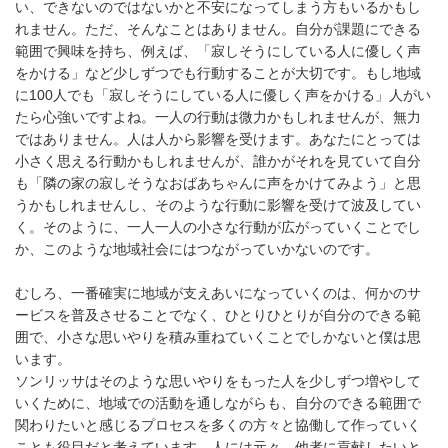
い、できないのではないかと不安になってしまう方もいるかもし
れません。ただ、そんなことはありません。自分が課題にできる
範囲で興味を持ち、例えば、「寂しそうにしている人に優しく声
をかける」など少しずつでも行動することが大切です。もし地域
に100人でも「寂しそうにしている人に優しく声をかける」人がい
たら心強いですよね。一人の行動は微力かもしれませんが、無力
ではありません。人は人から影響を受けます。あなたにとっては
小さく思える行動かもしれませんが、誰かがそれを見ていて自分
も「隣の家の寂しそうなおばあちゃんに声をかけてみよう」と思
うかもしれませんし、そのような行動に影響を受けて波及してい
く。そのように、一人一人の小さな行動が広がっていくことでし
か、このような地域社会にはつながっていかないのです。
むしろ、一番確実に地域が支えあいになっていくのは、何かのサ
ービスを普及させることでなく、ひとりひとりが自分のできる範
囲で、小さな思いやりを積み重ねていくことでしかないと僕は思
います。
ソンリッサはそのような思いやりをもった人を少しずつ増やして
いくために、地域での活動を通しながらも、自分のできる範囲で
関わりたいと感じるプロセスを多くの方々と協働して作っていく
ことも役目だと考えています。人には元々、他者に貢献したいと