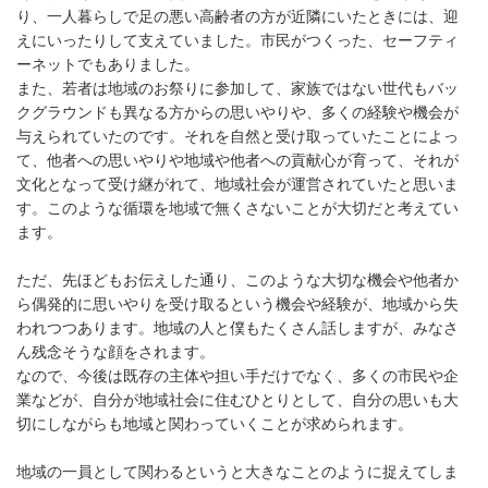
り、一人暮らしで足の悪い高齢者の方が近隣にいたときには、迎
えにいったりして支えていました。市民がつくった、セーフティ
ーネットでもありました。
また、若者は地域のお祭りに参加して、家族ではない世代もバッ
クグラウンドも異なる方からの思いやりや、多くの経験や機会が
与えられていたのです。それを自然と受け取っていたことによっ
て、他者への思いやりや地域や他者への貢献心が育って、それが
文化となって受け継がれて、地域社会が運営されていたと思いま
す。このような循環を地域で無くさないことが大切だと考えてい
ます。
ただ、先ほどもお伝えした通り、このような大切な機会や他者か
ら偶発的に思いやりを受け取るという機会や経験が、地域から失
われつつあります。地域の人と僕もたくさん話しますが、みなさ
ん残念そうな顔をされます。
なので、今後は既存の主体や担い手だけでなく、多くの市民や企
業などが、自分が地域社会に住むひとりとして、自分の思いも大
切にしながらも地域と関わっていくことが求められます。
地域の一員として関わるというと大きなことのように捉えてしま