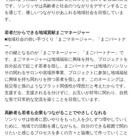
です。ソンリッサは高齢者と社会のつながりをデザインすること
を通じて、優しいつながりがあふれる地域社会を目指していま
す。
若者だからできる地域貢献まごマネージャー
■地域社会の担い手づくり「まごマネージャー」「まごパートナ
ー」
その鍵となるのが「まごマネージャー」「まごパートナー」で
す。まごマネージャーは地域福祉に興味を持ち、プロジェクトを
自分起点で起こす若者を指し、まごパートナーは地域のソンリッ
サの関わるサロンや居場所事業、プロジェクトに参加し地域福祉
に興味を持ち関わりを持つ若者を指します。このネーミングは、
祖父母と孫のようなフラット関係性が理想だと考えたからです。
支援する、支援されるを分けずに、お互いが対等に関わり、自然
な形で日常的な交流を築くことを目指しています。
高齢者も若者も企業もつながることでやさしくなれる
ソンリッサは他者に思いやりをもった人を少しずつ増やしていく
ために、地域での活動を通しながらも、自分のできる範囲で関わ
りたいと感じるプロセスを多くの方々と協働して作っていくこと