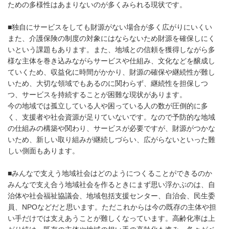
ための多様性はあまりないのが多くみられる現状です。
■独自にサービスをしても財源がない場合が多く広がりにいくい
また、介護保険の制度の対象にはならないため財源を確保しにく
いという課題もあります。また、地域との信頼を獲得しながら多
様な主体を巻き込みながらサービスや仕組み、文化などを醸成し
ていくため、収益化に時間がかかり、財源の確保や継続性が難し
いため、大切な領域でもあるのに関わらず、継続性を担保しつ
つ、サービスを持続することが困難な現状があります。
今の地域では孤立している人や困っている人の数が圧倒的に多
く、支援者や社会資源が足りていないです。なので予防的な地域
の仕組みの構築や関わり、サービスが必要ですが、財源がつかな
いため、新しい取り組みが継続しづらい、広がらないといった難
しい側面もあります。
■みんなで支えう地域社会はどのようにつくることができるのか
みんなで支え合う地域社会を作るときにまず思い浮かぶのは、自
治体や社会福祉協議会、地域包括支援センター、自治会、民生委
員、NPOなどだと思います。ただこれからは今の既存の主体や担
い手だけでは支えあうことが難しくなっています。高齢化率は上