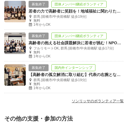
募集終了
団体メンバー/継続ボランティア
若者の力で高齢者に笑顔を！地域福祉に関わりたい若者を募集！！
群馬 [前橋市/中央前橋駅 徒歩19分]
無料
1年からOK
募集終了
団体メンバー/継続ボランティア
高齢者の抱える社会課題解決に若者が挑む！NPO事業運営メンバー募集！
フルリモートOK, 群馬 [前橋市/中央前橋駅 徒歩17分]
無料
1年からOK
募集終了
国内外インターンシップ
【高齢者の孤立解消に取り組む】代表の右腕となり事業を支えるインターン募集！
群馬 [前橋市/中央前橋駅 徒歩19分]
無料
1年からOK
ソンリッサのボランティア一覧
その他の支援・参加の方法