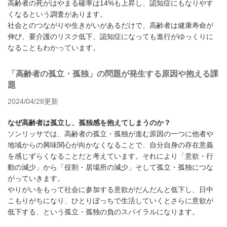
高齢者の死がはやまる確率は14%も上昇し、認知症にもなりやす
くなるという調査があります。
社会とのつながりや生きがいがあるだけで、高齢者は健康寿命が
伸び、要介護のリスク低下、認知症になっても進行がゆっくりに
なることもわかっています。
「高齢者の孤立・孤独」の問題が発生する原因や抱える課
題
2024/04/28更新
なぜ高齢者は孤立し、孤独感を抱えてしまうのか？
ソンリッサでは、高齢者の孤立・孤独が進む原因の一つに他者や
地域からの興味関心が向かなくなることで、自分自身の存在意義
を感じずらくなることだと考えています。それにより「意欲・行
動の減少」から「役割・居場所の減少」そして孤立・孤独につな
がっていきます。
やりがいをもって社会に参加する意欲がだんだんと低下し、日中
こもりがちになり、ひとりぼっちで生活していくとさらに意欲が
低下する、という孤立・孤独の負のスパイラルになります。