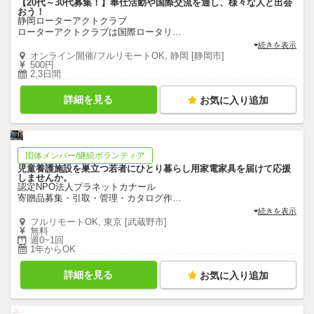
【20代～30代募集！】奉仕活動や国際交流を通し、様々な人と出会
おう！
静岡ローターアクトクラブ
ローターアクトクラブは国際ロータリ
…
続きを表示
オンライン開催/フルリモートOK, 静岡 [静岡市]
500円
2,3日間
詳細を見る
お気に入り追加
団体メンバー/継続ボランティア
児童養護施設を巣立つ若者にひとり暮らし用家電家具を届けて応援
しませんか。
認定NPO法人プラネットカナール
寄贈品募集・引取・管理・カタログ作
…
続きを表示
フルリモートOK, 東京 [武蔵野市]
無料
週0~1回
1年からOK
詳細を見る
お気に入り追加