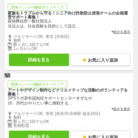
団体メンバー/継続ボランティア
家族をトラブルから守る！シニア向け詐欺防止啓発チームの企画運
営サポート募集！
探偵興信所一般社団法人
当法人は、社会貢献を目的として設立
…
続きを表示
フルリモートOK, 東京 [渋谷区]
無料
数ヶ月に1回でもOK
1ヶ月からOK
詳細を見る
お気に入り追加
団体メンバー/継続ボランティア
アートやデザイン制作などクリエイティブな活動のボランティアを
募集！
SPSラボ若年認知症サポートセンターきずなや
10、20代がやりたい事に挑戦する
…
続きを表示
フルリモートOK, 奈良 [奈良市/京終駅 徒歩18分]
無料
数ヶ月に1回でもOK
長期歓迎
詳細を見る
お気に入り追加