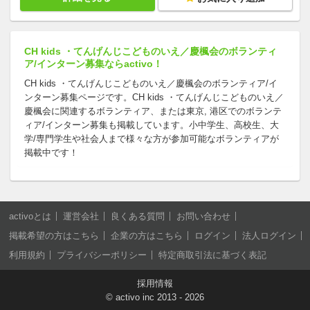
CH kids ・てんげんじこどものいえ／慶楓会のボランティ
ア/インターン募集ならactivo！
CH kids ・てんげんじこどものいえ／慶楓会のボランティア/イ
ンターン募集ページです。CH kids ・てんげんじこどものいえ／
慶楓会に関連するボランティア、または東京, 港区でのボランテ
ィア/インターン募集も掲載しています。小中学生、高校生、大
学/専門学生や社会人まで様々な方が参加可能なボランティアが
掲載中です！
activoとは
運営会社
良くある質問
お問い合わせ
掲載希望の方はこちら
企業の方はこちら
ログイン
法人ログイン
利用規約
プライバシーポリシー
特定商取引法に基づく表記
採用情報
©
activo inc
2013 - 2026