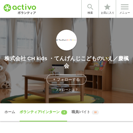


star
検索
お気に入り
メニュー
株式会社 CH kids ・てんげんじこどものいえ／慶楓
会
+ フォローする
フォローとは？
ホーム
ボランティア/インターン
職員/バイト
4
10