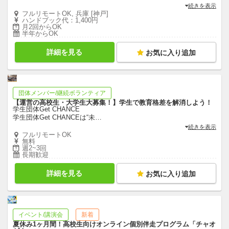
続きを表示
フルリモートOK, 兵庫 [神戸]
ハンドブック代：1,400円
月2回からOK
半年からOK
詳細を見る
お気に入り追加
団体メンバー/継続ボランティア
【運営の高校生・大学生大募集！】学生で教育格差を解消しよう！
学生団体Get CHANCE
学生団体Get CHANCEは“未
…
続きを表示
フルリモートOK
無料
週2~3回
長期歓迎
詳細を見る
お気に入り追加
イベント/講演会
新着
夏休み1ヶ月間！高校生向けオンライン個別伴走プログラム「チャオ