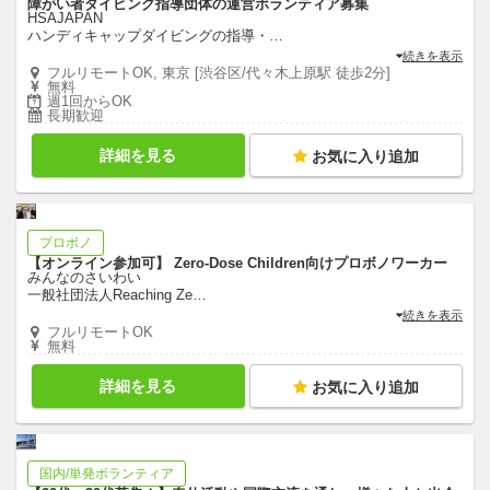
障がい者ダイビング指導団体の運営ボランティア募集
HSAJAPAN
ハンディキャップダイビングの指導・
…
続きを表示
フルリモートOK, 東京 [渋谷区/代々木上原駅 徒歩2分]
無料
週1回からOK
長期歓迎
詳細を見る
お気に入り追加
プロボノ
【オンライン参加可】 Zero-Dose Children向けプロボノワーカー
みんなのさいわい
一般社団法人Reaching Ze
…
続きを表示
フルリモートOK
無料
詳細を見る
お気に入り追加
国内/単発ボランティア