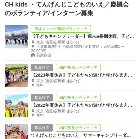
CH kids ・てんげんじこどものいえ／慶楓会
のボランティア/インターン募集
団体メンバー/継続ボランティア
【子どもキャンプリーダー】週末&長期休暇、子どもたちと大自然へ出かけよう！
東京 [港区/広尾駅 徒歩8分]
【参加費無料】活動参加時に謝礼支給：日給5,000〜
20,000円
長期歓迎
募集終了
国内/単発ボランティア
【2023年夏休み】子どもたちの遊びと学びを支える、学童保育ボランティア大募集！
東京 [港区/広尾駅 徒歩8分]
無料
募集終了
国内/単発ボランティア
【2022年夏休み】子どもたちの遊びと学びを支える、学童保育ボランティア大募集！
東京 [港区/広尾駅 徒歩8分]
無料
募集終了
国内/単発ボランティア
てんげんじこどものいえ サマーキャンプリーダー募集！