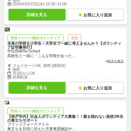
無料
2026年9月23日(水) 19:30~21:00
詳細を見る
お気に入り追加
団体メンバー/継続ボランティア
新着
未来の学校を小学生～大学生で一緒に考えませんか？【ボランティ
ア証明書発行】
学生団体Re:School
高校生と一緒に「こんな学校があった
…
続きを表示
フルリモートOK, 静岡 [静岡市]
無料
月2回からOK
長期歓迎
詳細を見る
お気に入り追加
団体メンバー/継続ボランティア
【神戸市内】社会人ボランティア大募集！！親を頼れない高校3年生
の巣立ちサポート
ブリッジフォースマイル
巣立ちを目前に控えた児童養護施設や
…