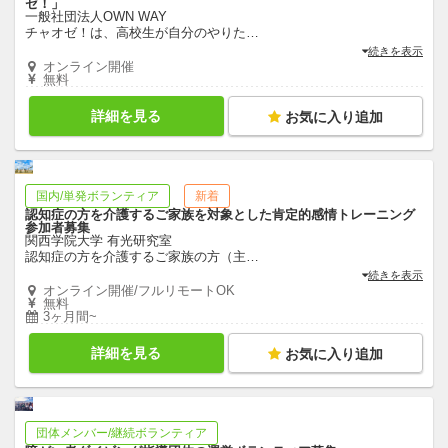
ゼ！」
一般社団法人OWN WAY
チャオゼ！は、高校生が自分のやりた
…
続きを表示
オンライン開催
無料
詳細を見る
お気に入り追加
国内/単発ボランティア
新着
認知症の方を介護するご家族を対象とした肯定的感情トレーニング
参加者募集
関西学院大学 有光研究室
認知症の方を介護するご家族の方（主
…
続きを表示
オンライン開催/フルリモートOK
無料
3ヶ月間~
詳細を見る
お気に入り追加
団体メンバー/継続ボランティア