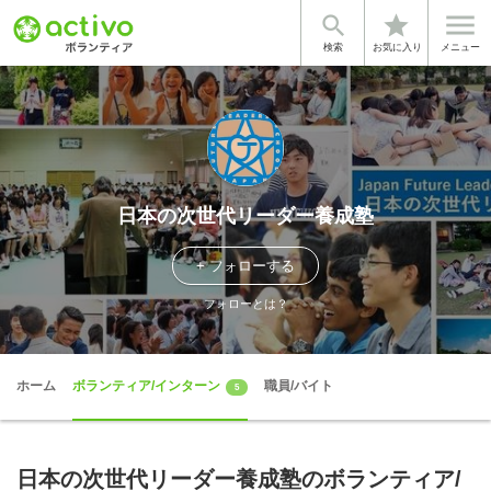


star
検索
お気に入り
メニュー
日本の次世代リーダー養成塾
+ フォローする
フォローとは？
ホーム
ボランティア/インターン
職員/バイト
5
日本の次世代リーダー養成塾のボランティア/