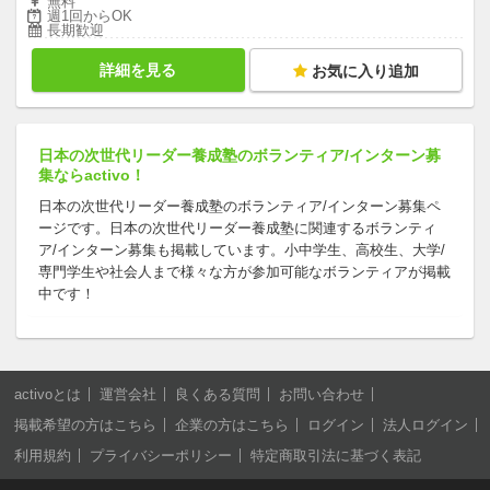
無料
週1回からOK
長期歓迎
詳細を見る
お気に入り追加
日本の次世代リーダー養成塾のボランティア/インターン募
集ならactivo！
日本の次世代リーダー養成塾のボランティア/インターン募集ペ
ージです。日本の次世代リーダー養成塾に関連するボランティ
ア/インターン募集も掲載しています。小中学生、高校生、大学/
専門学生や社会人まで様々な方が参加可能なボランティアが掲載
中です！
activoとは
運営会社
良くある質問
お問い合わせ
掲載希望の方はこちら
企業の方はこちら
ログイン
法人ログイン
利用規約
プライバシーポリシー
特定商取引法に基づく表記