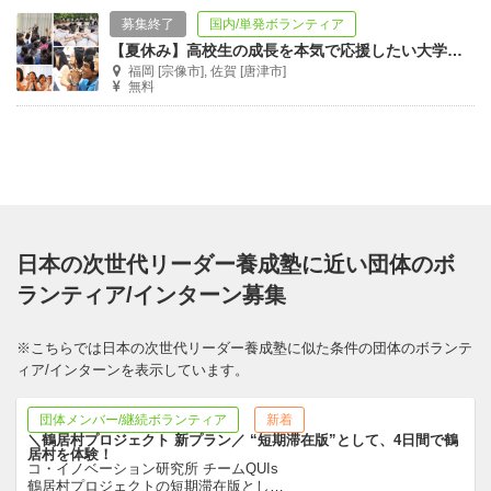
募集終了
国内/単発ボランティア
【夏休み】高校生の成長を本気で応援したい大学生ボランティア募集！
福岡 [宗像市], 佐賀 [唐津市]
無料
日本の次世代リーダー養成塾に近い団体のボ
ランティア/インターン募集
※こちらでは日本の次世代リーダー養成塾に似た条件の団体のボランテ
ィア/インターンを表示しています。
団体メンバー/継続ボランティア
新着
＼鶴居村プロジェクト 新プラン／ “短期滞在版”として、4日間で鶴
居村を体験！
コ・イノベーション研究所 チームQUIs
鶴居村プロジェクトの短期滞在版とし
…