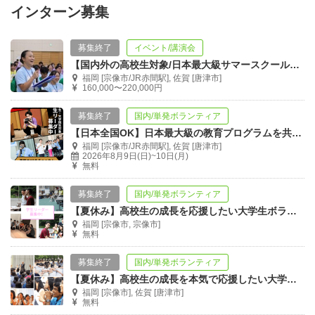
インターン募集
募集終了
イベント/講演会
【国内外の高校生対象/日本最大級サマースクール11泊12日】夢と挑戦が交わる！
福岡 [宗像市/JR赤間駅], 佐賀 [唐津市]
160,000〜220,000円
募集終了
国内/単発ボランティア
【日本全国OK】日本最大級の教育プログラムを共に創ろう！大学生・院生スタッフ募集
福岡 [宗像市/JR赤間駅], 佐賀 [唐津市]
2026年8月9日(日)~10日(月)
無料
募集終了
国内/単発ボランティア
【夏休み】高校生の成長を応援したい大学生ボランティア募集！
福岡 [宗像市, 宗像市]
無料
募集終了
国内/単発ボランティア
【夏休み】高校生の成長を本気で応援したい大学生ボランティア募集！
福岡 [宗像市], 佐賀 [唐津市]
無料