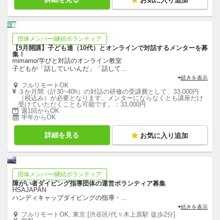
団体メンバー/継続ボランティア
【9月開講】子ども達（10代）とオンラインで対話するメンターを募
集！
mimamo/学びと対話のオンライン教室
子どもが「話していいんだ」「話して
…
続きを表示
フルリモートOK
３か月間（計30~40h）の対話の研修の受講費として、33,000円
（税込み）が必要となります。メンターにならなくとも講座だけ
受けていただくことも可能です。：33,000円
週1回からOK
半年からOK
詳細を見る
お気に入り追加
団体メンバー/継続ボランティア
障がい者ダイビング指導団体の運営ボランティア募集
HSAJAPAN
ハンディキャップダイビングの指導・
…
続きを表示
フルリモートOK, 東京 [渋谷区/代々木上原駅 徒歩2分]