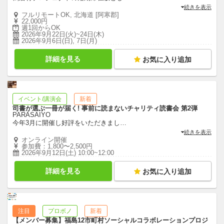
続きを表示
フルリモートOK, 北海道 [阿寒郡]
22,000円
週1回からOK
2026年9月22日(火)~24日(木)
2026年9月6日(日), 7日(月)
詳細を見る
お気に入り追加
イベント/講演会
新着
司書が選ぶ一冊が届く! 事前に読まないチャリティ読書会 第2弾
PARASAIYO
今年3月に開催し好評をいただきまし
…
続きを表示
オンライン開催
参加費：1,800〜2,500円
2026年9月12日(土) 10:00~12:00
詳細を見る
お気に入り追加
注目
プロボノ
新着
【メンバー募集】福島12市町村ソーシャルコラボレーションプロジ