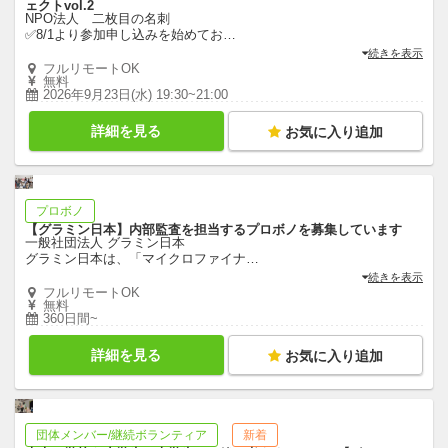
ェクトvol.2
NPO法人 二枚目の名刺
✅8/1より参加申し込みを始めてお
…
続きを表示
フルリモートOK
無料
2026年9月23日(水) 19:30~21:00
詳細を見る
お気に入り追加
プロボノ
【グラミン日本】内部監査を担当するプロボノを募集しています
一般社団法人 グラミン日本
グラミン日本は、「マイクロファイナ
…
続きを表示
フルリモートOK
無料
360日間~
詳細を見る
お気に入り追加
団体メンバー/継続ボランティア
新着