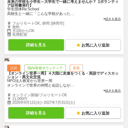
未来の学校を小学生～大学生で一緒に考えませんか？【ボランティ
ア証明書発行】
学生団体Re:School
高校生と一緒に「こんな学校があった
…
続きを表示
フルリモートOK, 静岡 [静岡市]
無料
月2回からOK
長期歓迎
詳細を見る
お気に入り追加
注目
国内/単発ボランティア
新着
【オンライン世界一周】４大陸に友達をつくる・英語でディスカッ
ション・異文化交流
NPO法人教室から世界一周
オンラインで世界の仲間と会話しなが
…
続きを表示
オンライン開催/フルリモートOK
11,000円
2026年9月1日(火)~2027年7月31日(土)
詳細を見る
お気に入り追加