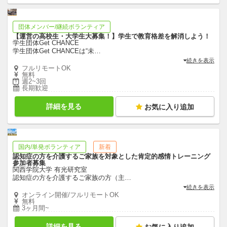
団体メンバー/継続ボランティア
【運営の高校生・大学生大募集！】学生で教育格差を解消しよう！
学生団体Get CHANCE
学生団体Get CHANCEは“未
…
続きを表示
フルリモートOK
無料
週2~3回
長期歓迎
詳細を見る
お気に入り追加
国内/単発ボランティア
新着
認知症の方を介護するご家族を対象とした肯定的感情トレーニング
参加者募集
関西学院大学 有光研究室
認知症の方を介護するご家族の方（主
…
続きを表示
オンライン開催/フルリモートOK
無料
3ヶ月間~
詳細を見る
お気に入り追加