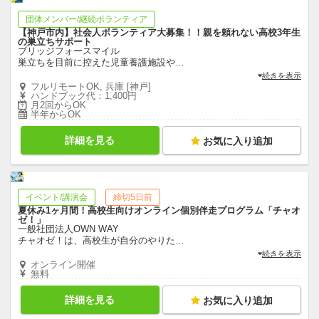
団体メンバー/継続ボランティア
【神戸市内】社会人ボランティア大募集！！親を頼れない高校3年生
の巣立ちサポート
ブリッジフォースマイル
巣立ちを目前に控えた児童養護施設や
…
続きを表示
フルリモートOK, 兵庫 [神戸]
ハンドブック代：1,400円
月2回からOK
半年からOK
詳細を見る
お気に入り追加
イベント/講演会
締切5日前
夏休み1ヶ月間！高校生向けオンライン個別伴走プログラム「チャオ
ゼ！」
一般社団法人OWN WAY
チャオゼ！は、高校生が自分のやりた
…
続きを表示
オンライン開催
無料
詳細を見る
お気に入り追加