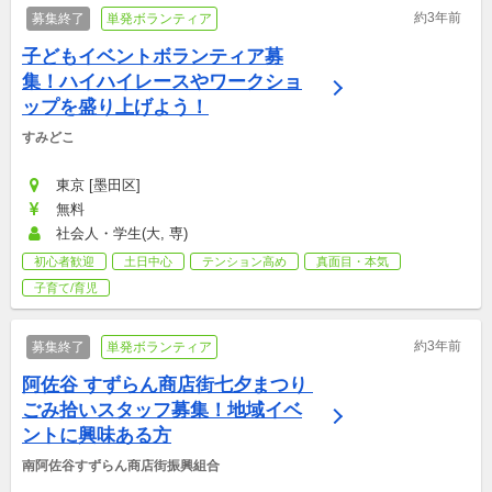
約3年前
募集終了
単発ボランティア
子どもイベントボランティア募
集！ハイハイレースやワークショ
ップを盛り上げよう！
すみどこ
東京 [墨田区]
無料
社会人・学生(大, 専)
初心者歓迎
土日中心
テンション高め
真面目・本気
子育て/育児
約3年前
募集終了
単発ボランティア
阿佐谷 すずらん商店街七夕まつり 
ごみ拾いスタッフ募集！地域イベ
ントに興味ある方
南阿佐谷すずらん商店街振興組合