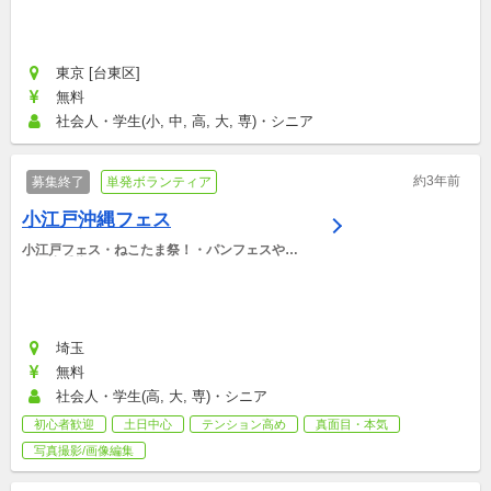
東京 [台東区]
無料
社会人・学生(小, 中, 高, 大, 専)・シニア
約3年前
募集終了
単発ボランティア
小江戸沖縄フェス
小江戸フェス・ねこたま祭！・パンフェスやろ
う・小手指フェス
埼玉
無料
社会人・学生(高, 大, 専)・シニア
初心者歓迎
土日中心
テンション高め
真面目・本気
写真撮影/画像編集