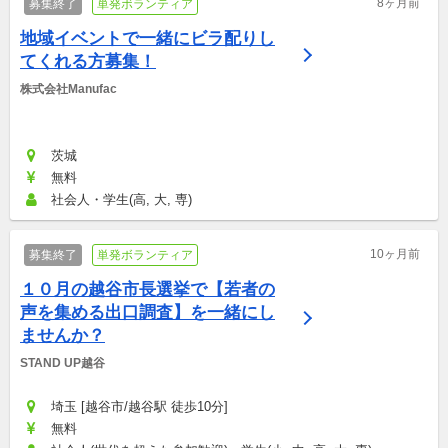
8ヶ月前
募集終了
単発ボランティア
地域イベントで一緒にビラ配りし
てくれる方募集！
株式会社Manufac
茨城
無料
社会人・学生(高, 大, 専)
10ヶ月前
募集終了
単発ボランティア
１０月の越谷市長選挙で【若者の
声を集める出口調査】を一緒にし
ませんか？
STAND UP越谷
埼玉 [越谷市/越谷駅 徒歩10分]
無料