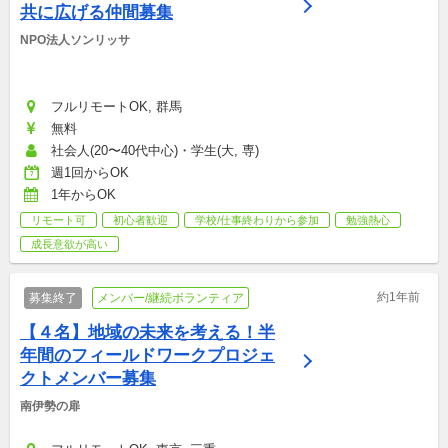
共に広げる仲間募集
NPO法人ソンリッサ
フルリモートOK, 群馬
無料
社会人(20〜40代中心)・学生(大, 専)
週1回からOK
1年からOK
リモート可
初心者歓迎
学校/仕事終わりから参加
勉強熱心
成長意欲が高い
約1年前
募集終了
メンバー/継続ボランティア
【４名】地域の未来を考える！半
年間のフィールドワークプロジェ
クトメンバー募集
南伊勢の扉