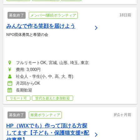
18日前
募集終了
メンバー/継続ボランティア
みんなで作る笑顔を届けよう
NPO団体勇気と希望の会
フルリモートOK, 宮城, 山形, 埼玉, 東京
費用: 3,000円
社会人・学生(小, 中, 高, 大, 専)
月2回からOK
長期歓迎
リモート可
世代を超えた参加歓迎
約1ヶ月前
募集終了
単発ボランティア
HP（WIXでも）作って頂ける方探
してます【子ども・保護猫支援×配