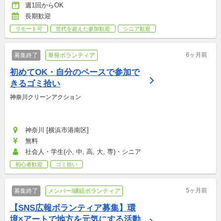
週1回からOK
長期歓迎
リモート可
世代を超えた参加歓迎
シニア歓迎
6ヶ月前
募集終了
単発ボランティア
初めてOK・自分のペースで参加で
きるゴミ拾い
神奈川クリーンアクション
神奈川 [横浜市港南区]
無料
社会人・学生(小, 中, 高, 大, 専)・シニア
初心者歓迎
ゴミ拾い
5ヶ月前
募集終了
メンバー/継続ボランティア
【SNS広報ボランティア募集】環
境×アートで地方を元気にする活動