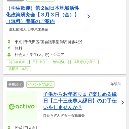
（学生歓迎）第２回日本地域活性
化政策研究会【３月３日（金）】
（無料）開催のご案内
一般社団法人 日本未来基金
東京 [千代田区/国会議事堂前駅 徒歩4分]
無料
社会人・学生(大, 専)・シニア
初心者歓迎
平日中心
勉強熱心
成長意欲が高い
真面目・本気
3年弱前
募集終了
イベント/講演会
子供からお年寄りまで楽しめる縁
日【二十三夜尊大縁日】のお手伝
いをしませんか？
ひたちぎんざもーる協議会
茨城 [日立市]