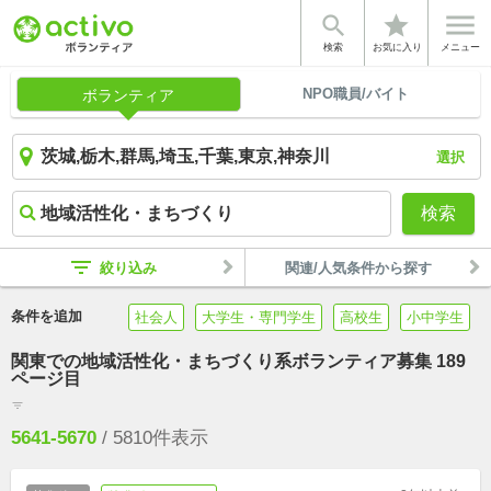


star
検索
お気に入り
メニュー
NPO職員/バイト
ボランティア
選択
検索
filter_list
絞り込み
関連/人気条件から探す
条件を追加
社会人
大学生・専門学生
高校生
小中学生
関東での地域活性化・まちづくり系ボランティア募集 189
ページ目
filter_list
5641-5670
/
5810
件表示