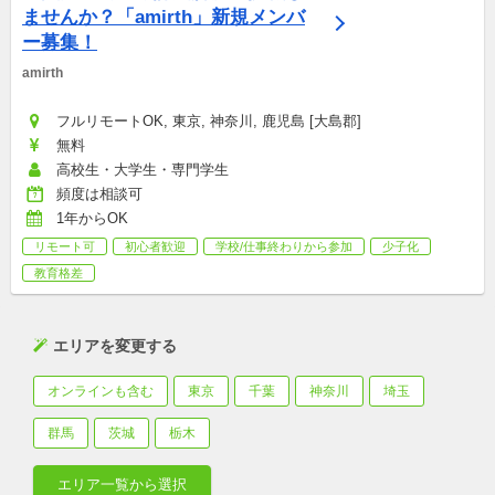
ませんか？「amirth」新規メンバ
ー募集！
amirth
フルリモートOK, 東京, 神奈川, 鹿児島 [大島郡]
無料
高校生・大学生・専門学生
頻度は相談可
1年からOK
リモート可
初心者歓迎
学校/仕事終わりから参加
少子化
教育格差
エリアを変更する
オンラインも含む
東京
千葉
神奈川
埼玉
群馬
茨城
栃木
エリア一覧から選択