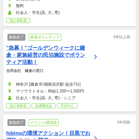
無料
社会人・学生(高, 大, 専)
初心者歓迎
3年以上前
募集終了
単発ボランティア
"急募！"ゴールデンウィークに鎌
倉・家族経営の民泊施設でボラン
ティア活動！
合同会社　鎌倉の窓口
神奈川 [鎌倉市/湘南深沢駅 徒歩7分]
マツウラトオル：時給1,200〜1,500円
社会人・学生(高, 大, 専)・シニア
初心者歓迎
交通費支給
平日中心
3年弱前
募集終了
イベント/講演会
hibinoの環境アクション！目黒でお