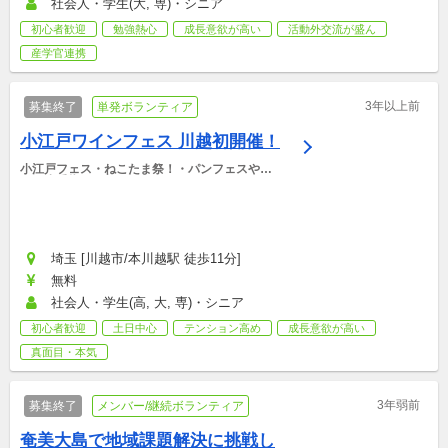
社会人・学生(大, 専)・シニア
初心者歓迎
勉強熱心
成長意欲が高い
活動外交流が盛ん
産学官連携
3年以上前
募集終了
単発ボランティア
小江戸ワインフェス 川越初開催！
小江戸フェス・ねこたま祭！・パンフェスやろ
う・小手指フェス
埼玉 [川越市/本川越駅 徒歩11分]
無料
社会人・学生(高, 大, 専)・シニア
初心者歓迎
土日中心
テンション高め
成長意欲が高い
真面目・本気
3年弱前
募集終了
メンバー/継続ボランティア
奄美大島で地域課題解決に挑戦し