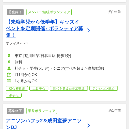
約1年前
募集終了
メンバー/継続ボランティア
【未就学児から低学年】キッズイ
ベントを定期開催♪ ボランティア募
集！
オフィス2020
東京 [荒川区/西日暮里駅 徒歩1分]
無料
社会人・学生(大, 専)・シニア(世代を超えた参加歓迎)
月1回からOK
1ヶ月からOK
初心者歓迎
土日中心
世代を超えた参加歓迎
テンション高め
少子化
約1年前
募集終了
単発ボランティア
アニソンハフラ2＆成田童夢アニソ
ンDJ