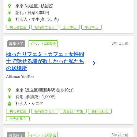
東京 [杉並区, 杉並区]
謝礼：日給3,000円
社会人・学生(高, 大, 専)
初心者歓迎
短時間でも可
土日中心
平日中心
3年以上前
募集終了
イベント/講演会
ゆったりフェミ・カフェ：女性同
士で話せる場が欲しかった私たち
の居場所
Alliance YouToo
東京 [足立区/西新井駅 徒歩10分]
費用: 参加費：1,000円
社会人・シニア
初心者歓迎
短時間でも可
真面目・本気
高齢化社会
社会的孤立
3年以上前
募集終了
イベント/講演会