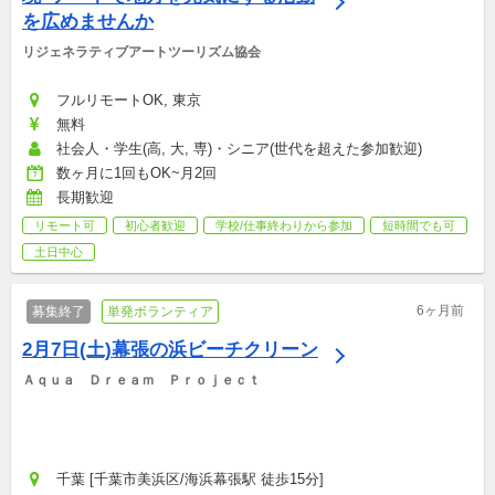
を広めませんか
リジェネラティブアートツーリズム協会
フルリモートOK, 東京
無料
社会人・学生(高, 大, 専)・シニア(世代を超えた参加歓迎)
数ヶ月に1回もOK~月2回
長期歓迎
リモート可
初心者歓迎
学校/仕事終わりから参加
短時間でも可
土日中心
6ヶ月前
募集終了
単発ボランティア
2月7日(土)幕張の浜ビーチクリーン
Ａｑｕａ　Ｄｒｅａｍ　Ｐｒｏｊｅｃｔ
千葉 [千葉市美浜区/海浜幕張駅 徒歩15分]