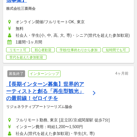
信事業】
株式会社三喜商会
オンライン開催/フルリモートOK, 東京
無料
社会人・学生(小, 中, 高, 大, 専)・シニア(世代を超えた参加歓迎)
1週間~1ヶ月間
リモート可
初心者歓迎
学校/仕事終わりから参加
短時間でも可
世代を超えた参加歓迎
4ヶ月前
募集終了
インターンシップ
【長期インターン募集】世界的ア
ーティストと創る「再生型観光」
の最前線！ゼロイチを
リジェネラティブアートツーリズム協会
フルリモート勤務, 東京 [足立区/京成関屋駅 徒歩7分]
インターン費用：時給1,200〜1,500円
社会人(世代を超えた参加歓迎)・学生(大, 専)