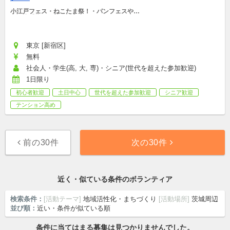
小江戸フェス・ねこたま祭！・パンフェスやろ
う・小手指フェス
東京 [新宿区]
無料
社会人・学生(高, 大, 専)・シニア(世代を超えた参加歓迎)
1日限り
初心者歓迎
土日中心
世代を超えた参加歓迎
シニア歓迎
テンション高め
前の30件
次の30件
近く・似ている条件のボランティア
検索条件：
[活動テーマ]
地域活性化・まちづくり
[活動場所]
茨城周辺
並び順：
近い・条件が似ている順
条件に当てはまる募集は見つかりませんでした。