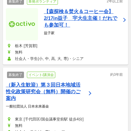
2年以上前
募集終了
単発ボランティア
【森探検＆焚火＆コーヒー会】
2/17in益子　宇大生主催！だれで
も参加可！ 
益子家
栃木 [芳賀郡]
無料
社会人・学生(小, 中, 高, 大, 専)・シニア
約3年前
募集終了
イベント/講演会
（新入生歓迎）第３回日本地域活
性化政策研究会（無料）開催のご
案内
一般社団法人 日本未来基金
東京 [千代田区/国会議事堂前駅 徒歩4分]
無料