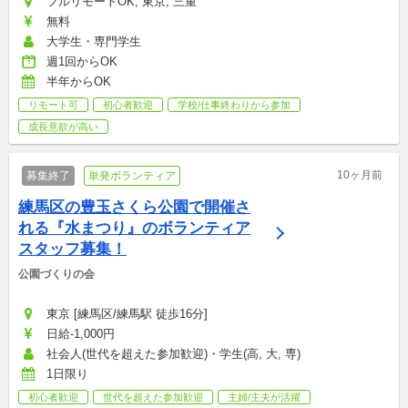
フルリモートOK, 東京, 三重
無料
大学生・専門学生
週1回からOK
半年からOK
リモート可
初心者歓迎
学校/仕事終わりから参加
成長意欲が高い
10ヶ月前
募集終了
単発ボランティア
練馬区の豊玉さくら公園で開催さ
れる『水まつり』のボランティア
スタッフ募集！
公園づくりの会
東京 [練馬区/練馬駅 徒歩16分]
日給-1,000円
社会人(世代を超えた参加歓迎)・学生(高, 大, 専)
1日限り
初心者歓迎
世代を超えた参加歓迎
主婦/主夫が活躍