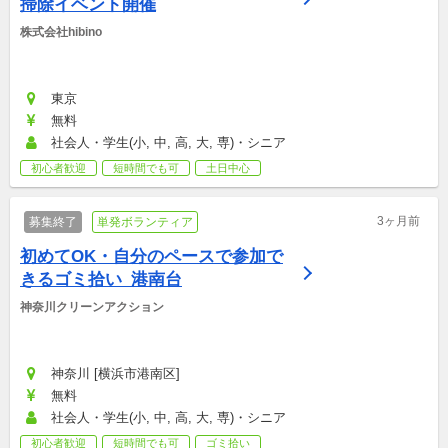
掃除イベント開催
株式会社hibino
東京
無料
社会人・学生(小, 中, 高, 大, 専)・シニア
初心者歓迎
短時間でも可
土日中心
3ヶ月前
募集終了
単発ボランティア
初めてOK・自分のペースで参加で
きるゴミ拾い_港南台
神奈川クリーンアクション
神奈川 [横浜市港南区]
無料
社会人・学生(小, 中, 高, 大, 専)・シニア
初心者歓迎
短時間でも可
ゴミ拾い