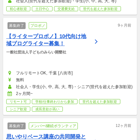
社会人(世代を超えた参加歓迎)・学生(小, 中, 高, 大, 専)
初心者歓迎
土日中心
交通費支給
世代を超えた参加歓迎
9ヶ月前
募集終了
プロボノ
【ライタープロボノ】10代向け地
域ブログライター募集！
一般社団法人子どものみらい開墾社
フルリモートOK, 千葉 [八街市]
無料
社会人・学生(小, 中, 高, 大, 専)・シニア(世代を超えた参加歓迎)
2ヶ月間~
リモート可
学校/仕事終わりから参加
世代を超えた参加歓迎
シニア歓迎
成長意欲が高い
12ヶ月前
募集終了
メンバー/継続ボランティア
思いやりベース講座の共同開発と