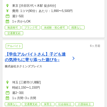
東京 [渋谷区/代々木駅 徒歩6分]
費用: 1コマ(90分）あたり：1,890〜5,500円
週1~5回
1ヶ月からOK
無資格可
ブランク可
未経験・初心者可
残業なし
交通費支給
6ヶ月前
アルバイト
【学生アルバイトさん】子ども達
の気持ちに寄り添った遊びを♪
株式会社タクミンズプレイス
埼玉 [三郷市/八潮駅]
時給1,150〜1,150円
週2~3回
1ヶ月間~3ヶ月間
残業なし
交通費支給
保育士
社会福祉士
介護福祉士