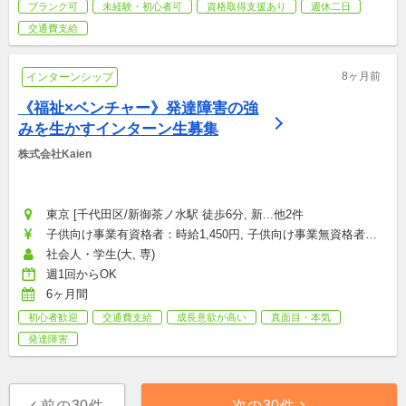
ブランク可
未経験・初心者可
資格取得支援あり
週休二日
交通費支給
8ヶ月前
インターンシップ
《福祉×ベンチャー》発達障害の強
みを生かすインターン生募集
株式会社Kaien
東京 [千代田区/新御茶ノ水駅 徒歩6分, 新...他2件
子供向け事業有資格者：時給1,450円, 子供向け事業無資格者・
大人向け事業：時給1,250円
社会人・学生(大, 専)
週1回からOK
6ヶ月間
初心者歓迎
交通費支給
成長意欲が高い
真面目・本気
発達障害
前の30件
次の30件