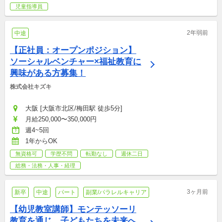
児童指導員
2年弱前
中途
【正社員：オープンポジション】
ソーシャルベンチャー×福祉教育に
興味がある方募集！
株式会社キズキ
大阪 [大阪市北区/梅田駅 徒歩5分]
月給250,000〜350,000円
週4~5回
1年からOK
無資格可
学歴不問
転勤なし
週休二日
総務・法務・人事・経理
3ヶ月前
新卒
中途
パート
副業/パラレルキャリア
【幼児教室講師】モンテッソーリ
教育を通じ、子どもたちを未来へ