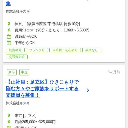
集
株式会社キズキ
神奈川 [横浜市西区/平沼橋駅 徒歩10分]
費用: 1コマ（90分）あたり：1,890〜5,500円
週1回からOK
半年からOK
無資格可
ブランク可
未経験・初心者可
残業なし
交通費支給
3ヶ月前
新卒
中途
【正社員：足立区】ひきこもりで
悩む方々やご家族をサポートする
支援員を募集！
株式会社キズキ
東京 [足立区]
月給265,000〜325,000円