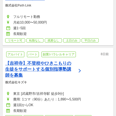
株式会社Path Link
フルリモート勤務
月給10,000〜50,000円
週1~5回
長期歓迎
リモート可
転勤なし
残業なし
土日のみ
平日のみ
8日前
アルバイト
パート
副業/パラレルキャリア
【吉祥寺】不登校やひきこもりの
生徒をサポートする個別指導塾講
師を募集
株式会社キズキ
東京 [武蔵野市/吉祥寺駅 徒歩9分]
費用: 1コマ（90分）あたり：1,890〜5,500円
週1回からOK
長期歓迎