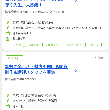
導く先生、大募集！
株式会社 CH kids ・てんげんじこどものいえ／
慶楓会
東京 [港区/白金台駅 徒歩2分]
正社員の場合：月給300,000〜700,000円, パートタイム勤務の場
合：時給1,500〜4,500円
週1回からOK
長期歓迎
ブランク可
年齢不問
交通費支給
公務員・教師
デザイン
8ヶ月前
アルバイト
算数の楽しさ・魅力を届ける問題
制作＆講師スタッフを募集
株式会社math channel
東京 [渋谷区/南新宿駅 徒歩3分]
スタッフ：時給1,500〜1,800円
週2~3回