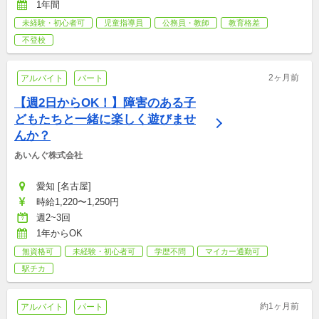
1年間
未経験・初心者可
児童指導員
公務員・教師
教育格差
不登校
2ヶ月前
アルバイト
パート
【週2日からOK！】障害のある子
どもたちと一緒に楽しく遊びませ
んか？
あいんぐ株式会社
愛知 [名古屋]
時給1,220〜1,250円
週2~3回
1年からOK
無資格可
未経験・初心者可
学歴不問
マイカー通勤可
駅チカ
約1ヶ月前
アルバイト
パート