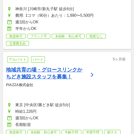
神奈川 [川崎市/新丸子駅 徒歩6分]
費用: 1コマ（90分）あたり：1,890〜5,500円
週1回からOK
半年からOK
無資格可
ブランク可
未経験・初心者可
残業なし
交通費支給
5ヶ月前
アルバイト
パート
地域共育の場・グロースリンクか
ちどき施設スタッフを募集！
PIAZZA株式会社
東京 [中央区/勝どき駅 徒歩5分]
時給1,226円
週3回からOK
長期歓迎
無資格可
未経験・初心者可
年齢不問
学歴不問
駅チカ