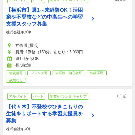
【横浜市】週1～未経験OK！活困
窮や不登校などの中高生への学習
支援スタッフ募集
株式会社キズキ
神奈川 [横浜]
費用: 1勤務（150分）あたり：3,063円
週1回からOK
長期歓迎
無資格可
ブランク可
未経験・初心者可
年齢不問
残業なし
8日前
アルバイト
パート
副業/パラレルキャリア
【代々木】不登校やひきこもりの
生徒をサポートする学習支援員を
募集
株式会社キズキ