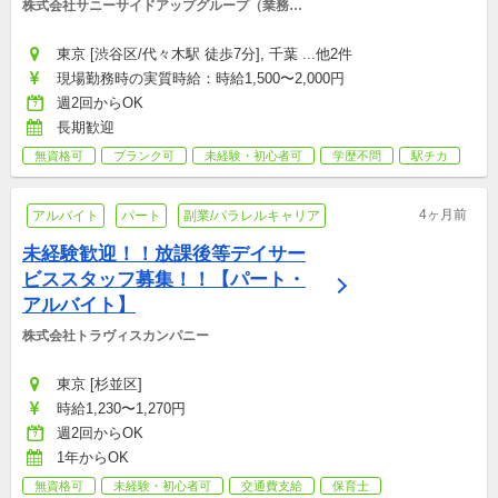
株式会社サニーサイドアップグループ（業務運
営：株式会社グッドアンドカンパニー）
東京 [渋谷区/代々木駅 徒歩7分], 千葉 ...他2件
現場勤務時の実質時給：時給1,500〜2,000円
週2回からOK
長期歓迎
無資格可
ブランク可
未経験・初心者可
学歴不問
駅チカ
4ヶ月前
アルバイト
パート
副業/パラレルキャリア
未経験歓迎！！放課後等デイサー
ビススタッフ募集！！【パート・
アルバイト】
株式会社トラヴィスカンパニー
東京 [杉並区]
時給1,230〜1,270円
週2回からOK
1年からOK
無資格可
未経験・初心者可
交通費支給
保育士