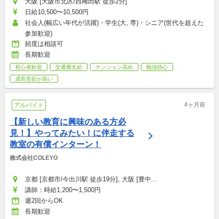
大阪 [大阪市北区/西梅田駅 徒歩2分]
日給10,500〜10,500円
社会人(幅広い年代が活躍)・学生(大, 専)・シニア(世代を超えた
参加歓迎)
頻度は相談可
長期歓迎
初心者歓迎
交通費支給
テンション高め
勉強熱心
成長意欲が高い
4ヶ月前
アルバイト
【新しい教育に興味のある方必
見！】やってみたい！に伴走する
教室の有償インターン！
株式会社COLEYO
京都 [京都市/今出川駅 徒歩19分], 大阪 [豊中...
講師：時給1,200〜1,500円
週2回からOK
長期歓迎