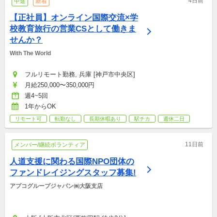
4日前
中途
新着
【正社員】オンライン国際交流×学
校教育旅行の営業CSとして働きま
せんか？
With The World
フルリモート勤務, 兵庫 [神戸市中央区]
月給250,000〜350,000円
週4~5回
1年からOK
リモート可
転勤なし
長期休暇あり
駅チカ
週休二日
11日前
メンバー/継続ボランティア
人道支援に関わる国際NPO団体の
ファンドレイジングスタッフ募集!
アプコグループジャパン㈱大阪支店