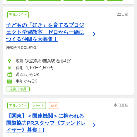
22日前
アルバイト
子どもの「好き」を育てるプロジ
ェクト学習教室　ゼロから一緒に
つくる仲間を大募集！
株式会社COLEYO
広島 [東広島市/西条駅 徒歩4分]
費用: 1,100〜1,500円
週2回からOK
半年からOK
児童指導員
本日更新
アルバイト
パート
新着
【関東】＜国連機関＞に携われる
国際協力PRスタッフ《ファンドレ
イザー》募集！!