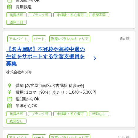
週5回からOK
長期歓迎
無資格可
ブランク可
未経験・初心者可
学歴不問
週休二日
8日前
アルバイト
パート
副業/パラレルキャリア
【名古屋駅】不登校や高校中退の
生徒をサポートする学習支援員を
募集
株式会社キズキ
愛知 [名古屋市南区/名古屋駅 徒歩5分]
費用: 1コマ（90分）あたり：1,840〜5,300円
週1回からOK
半年からOK
無資格可
ブランク可
未経験・初心者可
転勤なし
残業なし
11日前
アルバイト
パート
副業/パラレルキャリア