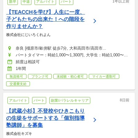
1年以上前
新卒
中途
アルバイト
パート
【TEACCHを学び】人生に一度、
子どもたちの出来た！への階段を
作りませんか？
株式会社にじいろくれよん
奈良 [橿原市/畝傍駅 徒歩7分, 大和高田市/高田市...
パートタイマー：時給1,000〜1,300円, 大学生：時給1,000〜
1,100円, 契約社員(正社員登用あり)：月給180,000〜300,000円, 
頻度は相談可
店舗トップ：月給300,000〜400,000円
1年間
無資格可
ブランク可
未経験・初心者可
マイカー通勤可
交通費支給
8日前
アルバイト
パート
副業/パラレルキャリア
【武蔵小杉】不登校やひきこもり
の生徒をサポートする「個別指導
塾講師」を募集
株式会社キズキ