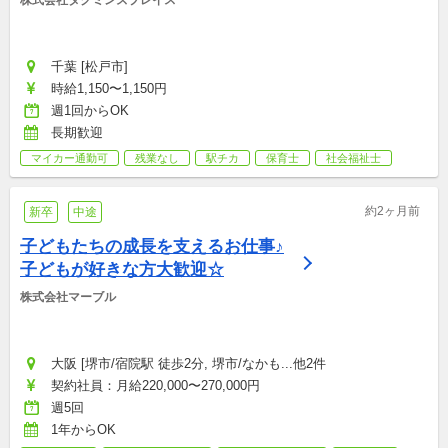
株式会社タクミンズプレイス
千葉 [松戸市]
時給1,150〜1,150円
週1回からOK
長期歓迎
マイカー通勤可
残業なし
駅チカ
保育士
社会福祉士
約2ヶ月前
新卒
中途
子どもたちの成長を支えるお仕事♪
子どもが好きな方大歓迎☆
株式会社マーブル
大阪 [堺市/宿院駅 徒歩2分, 堺市/なかも...他2件
契約社員：月給220,000〜270,000円
週5回
1年からOK