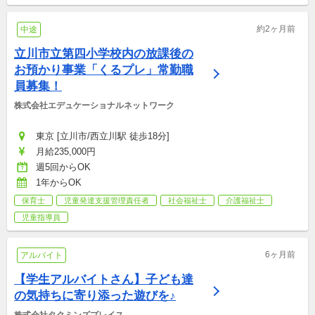
約2ヶ月前
中途
立川市立第四小学校内の放課後の
お預かり事業「くるプレ」常勤職
員募集！
株式会社エデュケーショナルネットワーク
東京 [立川市/西立川駅 徒歩18分]
月給235,000円
週5回からOK
1年からOK
保育士
児童発達支援管理責任者
社会福祉士
介護福祉士
児童指導員
6ヶ月前
アルバイト
【学生アルバイトさん】子ども達
の気持ちに寄り添った遊びを♪