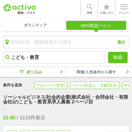


star
検索
お気に入り
メニュー
ボランティア
NPO職員/バイト
選択
検索
filter_list
絞り込み
関連/人気条件から探す
条件を追加
アルバイト(学生)
パート(社会人・主婦/主夫)
中途
ソーシャルビジネス/社会的企業(株式会社・合同会社・有限
会社)のこども・教育系求人募集 2ページ目
filter_list
31-60
/
1115
件表示