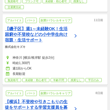
無資格可
ブランク可
未経験・初心者可
残業なし
交通費支給
11日前
アルバイト
パート
副業/パラレルキャリア
【磯子区】週1～未経験OK！生活
困窮や不登校などの小中学生向け
宿題・生活サポート
株式会社キズキ
神奈川 [横浜/根岸駅 徒歩2分]
時給1,300円
週1回からOK
長期歓迎
無資格可
未経験・初心者可
年齢不問
残業なし
平日のみ
8日前
アルバイト
パート
副業/パラレルキャリア
【横浜】不登校や引きこもりの生
徒をサポートする学習支援員を募