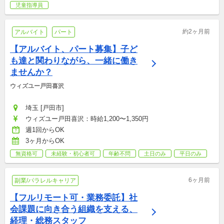
児童指導員
約2ヶ月前
アルバイト
パート
【アルバイト、パート募集】子ど
も達と関わりながら、一緒に働き
ませんか？
ウィズユー戸田喜沢
埼玉 [戸田市]
ウィズユー戸田喜沢：時給1,200〜1,350円
週1回からOK
3ヶ月からOK
無資格可
未経験・初心者可
年齢不問
土日のみ
平日のみ
6ヶ月前
副業/パラレルキャリア
【フルリモート可・業務委託】社
会課題に向き合う組織を支える、
経理・総務スタッフ