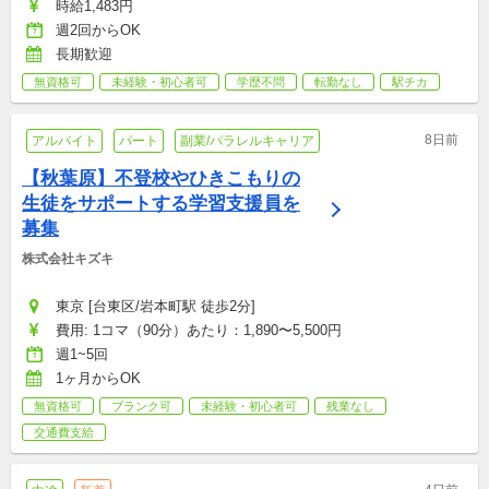
時給1,483円
週2回からOK
長期歓迎
無資格可
未経験・初心者可
学歴不問
転勤なし
駅チカ
8日前
アルバイト
パート
副業/パラレルキャリア
【秋葉原】不登校やひきこもりの
生徒をサポートする学習支援員を
募集
株式会社キズキ
東京 [台東区/岩本町駅 徒歩2分]
費用: 1コマ（90分）あたり：1,890〜5,500円
週1~5回
1ヶ月からOK
無資格可
ブランク可
未経験・初心者可
残業なし
交通費支給