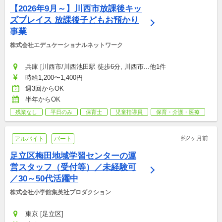
【2026年9月～】川西市放課後キッ
ズプレイス 放課後子どもお預かり
事業
株式会社エデュケーショナルネットワーク
兵庫 [川西市/川西池田駅 徒歩6分, 川西市...他1件
時給1,200〜1,400円
週3回からOK
半年からOK
残業なし
平日のみ
保育士
児童指導員
保育・介護・医療
約2ヶ月前
アルバイト
パート
足立区梅田地域学習センターの運
営スタッフ（受付等）／未経験可
／30～50代活躍中
株式会社小学館集英社プロダクション
東京 [足立区]