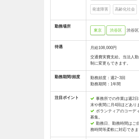
発達障害
高齢化社会
勤務場所
東京
渋谷区
渋谷区
待遇
月給108,000円
交通費実費支給。当法人勤
制に変更もできます。
勤務期間/頻度
勤務頻度：週2~3回
勤務期間：1年間
注目ポイント
事務所での作業は週2日
末や夜間に月4回ほどあり
ボランティアのコーデ
募集。
勤務日、勤務時間はご
務時間等柔軟に対応できま