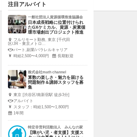
注目アルバイト
一般社団法人資源循環推進協議会
日本成長戦略に位置付けられ
たGXケミカル、資源・炭素循
環市場創出プロジェクト推進
フルリモート勤務, 東京 [千代田
区/JR・東京メトロ...
パート,副業/パラレルキャリア
時給2,500〜4,000円
長期歓迎
株式会社math channel
算数の楽しさ・魅力を届ける
問題制作＆講師スタッフを募
集
東京 [渋谷区/南新宿駅 徒歩3分]
アルバイト
スタッフ：時給1,500〜1,800円
1年間
特定非営利活動法人 みんなの家
【障がい児・者支援】支援ス