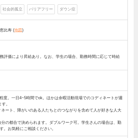
社会的孤立
バリアフリー
ダウン症
恵比寿 (
地図
)
務評価により昇給あり。なお、学生の場合、勤務時間に応じて時給
程度。一日4~5時間でok。ほかは余暇活動現場でのコディネートが週
ます。
ィネート、障がいのある人たちとのつながりを含めて人が好きな人大
自分の都合で決められます。ダブルワーク可。学生さんの場合は、勤
す。お気軽にご相談ください。