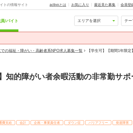
バイトの情報サイト
activoとは
お気に入り
最近見た募集
会員登
員/バイト
京での福祉・障がい・高齢者系NPO求人募集一覧
【学生可】【期間1年限定
定】知的障がい者余暇活動の非常勤サポ
通費支給
会計
企画・事業責任者
ダウン症
バリアフリー
発達障害