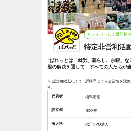
+ フォローして最新情
特定非営利活
“ぱれっとは「就労、暮らし、余暇」な
題の解決を通して、すべての人たちが当
※ 認定npo法人とは、所轄庁により公益性を認
す。
代表者
相馬宏昭
設立年
1983年
法人格
認定NPO法人