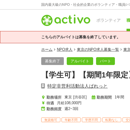
国内最大級のNPO・社会的企業のボランティア・職員/
ボランティア
職
こちらのアルバイトは募集を終了しています。
ホーム
NPO求人
東京のNPO求人募集一覧
東
募集終了
アルバイト
パート
【学生可】【期間1年限
特定非営利活動法人ぱれっと
東京 [渋谷区]
1年間
勤務場所
勤務期間
月給108,000円
待遇
週2~3回
勤務頻度
無資格可
年齢不問
学歴不問
転勤なし
交