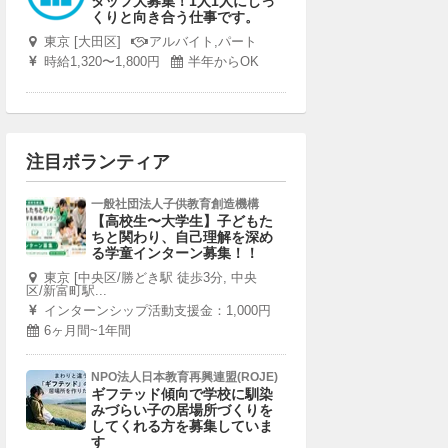
タッフ大募集！1人1人にじっ
くりと向き合う仕事です。
東京 [大田区]
アルバイト,パート
時給1,320〜1,800円
半年からOK
注目ボランティア
一般社団法人子供教育創造機構
【高校生〜大学生】子どもた
ちと関わり、自己理解を深め
る学童インターン募集！！
東京 [中央区/勝どき駅 徒歩3分, 中央
区/新富町駅...
インターンシップ活動支援金：1,000円
6ヶ月間~1年間
NPO法人日本教育再興連盟(ROJE)
ギフテッド傾向で学校に馴染
みづらい子の居場所づくりを
してくれる方を募集していま
す