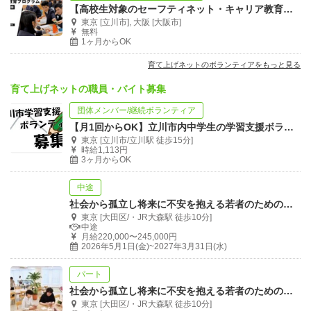
【高校生対象のセーフティネット・キャリア教育】認定ファシリテーターになりませんか
東京 [立川市], 大阪 [大阪市]
無料
1ヶ月からOK
育て上げネットのボランティアをもっと見る
育て上げネットの職員・バイト募集
団体メンバー/継続ボランティア
【月1回からOK】立川市内中学生の学習支援ボランティア募集
東京 [立川市/立川駅 徒歩15分]
時給1,113円
3ヶ月からOK
中途
社会から孤立し将来に不安を抱える若者のための居場所活動を支える職員募集！
東京 [大田区/・JR大森駅 徒歩10分]
中途
月給220,000〜245,000円
2026年5月1日(金)~2027年3月31日(水)
パート
社会から孤立し将来に不安を抱える若者のための居場所スタッフ募集！
東京 [大田区/・JR大森駅 徒歩10分]