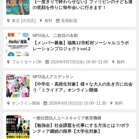
【一度きりで終わらせない】フィリピンの子ども達
の笑顔を作りに毎年会いに行きます！
東京 [渋谷区]
無料
長期歓迎
NPO法人 二枚目の名刺
【メンバー募集】福島12市町村ソーシャルコラボ
レーションプロジェクトvol.2
フルリモートOK
2026年9月23日(水) 19:30~21:00
無料
NPO法人アスデッサン
【中学生・高校生対象】様々な大人の生き方に出会
う「ミライドア」オンライン開催
オンライン開催
2026年8月16日(日) 10:00~11:30
無料
一般社団法人ユースキャリア教育機構
【勉強会】社会課題を仕事にする方法とは？/ボラ
ンティア継続の限界【大学生対象】