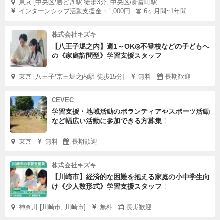
東京 [中央区/勝どき駅 徒歩3分, 中央区/新富町駅...
インターンシップ活動支援金：1,000円
6ヶ月間~1年間
株式会社キズキ
【八王子堀之内】週1～OK◎不登校などの子どもへ
の《家庭訪問型》学習支援スタッフ
東京 [八王子/京王堀之内駅 徒歩15分]
無料
長期歓迎
CEVEC
学習支援・地域活動のボランティアやスポーツ活動
など幅広い活動に参加できる方募集！
東京
無料
長期歓迎
株式会社キズキ
【川崎市】経済的な困難を抱える家庭の小中学生向
け《少人数形式》学習支援スタッフ！
神奈川 [川崎市, 川崎市]
無料
長期歓迎