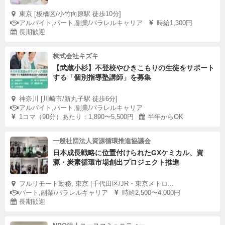
東京 [板橋区/小竹向原駅 徒歩10分]
アルバイト,パート,副業/パラレルキャリア
時給1,300円
長期歓迎
株式会社キズキ
【武蔵小杉】不登校やひきこもりの生徒をサポート
する「個別指導塾講師」を募集
神奈川 [川崎市/新丸子駅 徒歩6分]
アルバイト,パート,副業/パラレルキャリア
1コマ（90分）あたり：1,890〜5,500円
半年からOK
一般社団法人資源循環推進協議会
日本成長戦略に位置付けられたGXケミカル、資
源・炭素循環市場創出プロジェクト推進
フルリモート勤務, 東京 [千代田区/JR・東京メトロ...
パート,副業/パラレルキャリア
時給2,500〜4,000円
長期歓迎