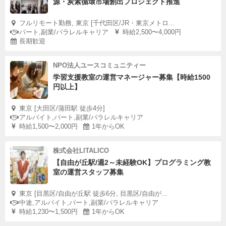
源・炭素循環市場創出プロジェクト推進
フルリモート勤務, 東京 [千代田区/JR・東京メトロ...
パート,副業/パラレルキャリア
時給2,500〜4,000円
長期歓迎
NPO法人ユースコミュニティー
学習支援教室の運営マネージャー募集【時給1500
円以上】
東京 [大田区/蒲田駅 徒歩4分]
アルバイト,パート,副業/パラレルキャリア
時給1,500〜2,000円
1年からOK
株式会社LITALICO
【自由が丘駅/週2～未経験OK】プログラミング教
室の運営スタッフ募集
東京 [目黒区/自由が丘駅 徒歩6分, 目黒区/自由が...
中途,アルバイト,パート,副業/パラレルキャリア
時給1,230〜1,500円
1年からOK