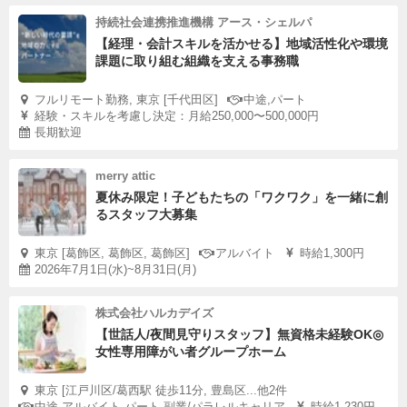
持続社会連携推進機構 アース・シェルパ
【経理・会計スキルを活かせる】地域活性化や環境
課題に取り組む組織を支える事務職
フルリモート勤務, 東京 [千代田区]
中途,パート
経験・スキルを考慮し決定：月給250,000〜500,000円
長期歓迎
merry attic
夏休み限定！子どもたちの「ワクワク」を一緒に創
るスタッフ大募集
東京 [葛飾区, 葛飾区, 葛飾区]
アルバイト
時給1,300円
2026年7月1日(水)~8月31日(月)
株式会社ハルカデイズ
【世話人/夜間見守りスタッフ】無資格未経験OK◎
女性専用障がい者グループホーム
東京 [江戸川区/葛西駅 徒歩11分, 豊島区...他2件
中途,アルバイト,パート,副業/パラレルキャリア
時給1,230円