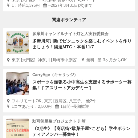
1：時給1,375円
~2027年3月31日(水)まで
関連ボランティア
多摩川キャンドルナイト灯と人実行委員会
多摩川河川敷でピクニックを楽しむイベントを作り
ましょう！隔週MTG・本番11/7
東京 [大田区], 神奈川 [川崎市中原区]
無料
3ヶ月からOK
CarryAge（キャリッジ）
スポーツを頑張る小中高生を支援するサポーター募
集！ [ アスリートアカデミー ]
フルリモートOK, 東京 [豊島区, 八王子,...他2件
1コマあたり：2,500円
1日間~長期歓迎
駄可笑屋敷プロジェクト 川崎
《2期生》【商店街×駄菓子屋×こども】学生ボラン
ティアメンバー募集中！