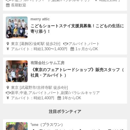
長期歓迎
merry attic
こどもショートステイ支援員募集！こどもの生活に
寄り添う！
東京 [葛飾区/金町駅 徒歩2分]
アルバイト,パート
アルバイト：時給1,300〜1,400円
1ヶ月からOK
有限会社シサム工房
《東京のフェアトレードショップ》販売スタッフ（
社員・アルバイト ）
東京 [武蔵野市/吉祥寺駅 徒歩4分]
新卒,中途,アルバイト,パート,副業/パラレルキャリア
アルバイト：時給1,400円
1年からOK
注目ボランティア
⁺one（プラスワン）