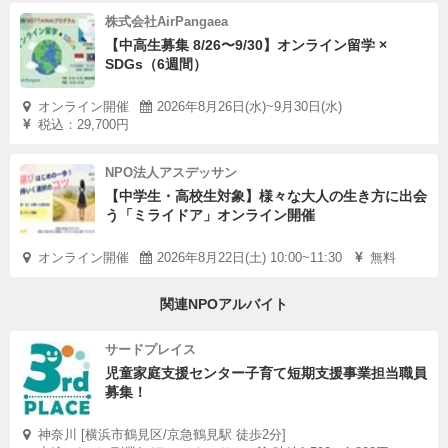
株式会社AirPangaea
【中高生募集 8/26〜9/30】オンライン留学 ×
SDGs（6週間）
オンライン開催
2026年8月26日(水)~9月30日(水)
税込：29,700円
NPO法人アスデッサン
【中学生・高校生対象】様々な大人の生き方に出会
う「ミライドア」オンライン開催
オンライン開催
2026年8月22日(土) 10:00~11:30
無料
関連NPOアルバイト
サードプレイス
児童家庭支援センター子育て短期支援事業担当職員
募集！
神奈川 [横浜市鶴見区/京急鶴見駅 徒歩2分]