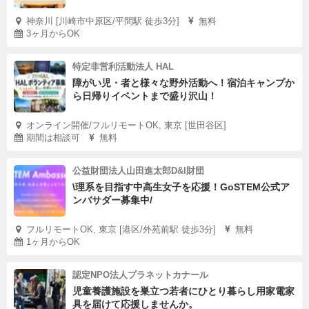
神奈川 [川崎市中原区/平間駅 徒歩3分]
無料
3ヶ月からOK
特定非営利活動法人 HAL
障がい児・者と様々な野外活動へ！宿泊キャンプか
ら日帰りイベントまで盛り沢山！
オンライン開催/フルリモートOK, 東京 [世田谷区]
期間は相談可
無料
公益財団法人山田進太郎D&I財団
\理系を目指す中高生女子を応援！GoSTEM公式ア
ンバサダー募集中/
フルリモートOK, 東京 [港区/外苑前駅 徒歩3分]
無料
1ヶ月からOK
認定NPO法人プラネットカナール
児童養護施設を巣立つ若者にひとり暮らし用家電家
具を届けて応援しませんか。