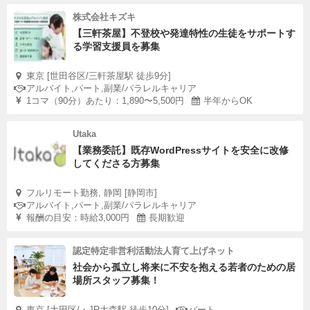
株式会社キズキ
【三軒茶屋】不登校や発達特性の生徒をサポートす
る学習支援員を募集
東京 [世田谷区/三軒茶屋駅 徒歩9分]
アルバイト,パート,副業/パラレルキャリア
1コマ（90分）あたり：1,890〜5,500円
半年からOK
Utaka
【業務委託】既存WordPressサイトを安全に改修
してくださる方募集
フルリモート勤務, 静岡 [静岡市]
アルバイト,パート,副業/パラレルキャリア
報酬の目安：時給3,000円
長期歓迎
認定特定非営利活動法人育て上げネット
社会から孤立し将来に不安を抱える若者のための居
場所スタッフ募集！
東京 [大田区/・JR大森駅 徒歩10分]
パート