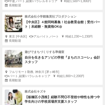
中途,パート,副業/パラレルキャリア
時給1,500〜1,800円
長期歓迎
株式会社小学館集英社プロダクション
【中央区】４館同時募集！社会教育会館｜受付パー
ト｜未経験・無資格OK◎
東京 [中央区]
アルバイト,パート
時給1,230〜1,230円
長期歓迎
遊びでまちづくりする準備室
自分を生きるアソビの学校『まちのスコーレ』会計
スタッフ
フルリモート勤務, 神奈川 [茅ヶ崎市]
パート,副業/パラレルキャリア
時給1,800〜2,200円
長期歓迎
株式会社キズキ
【板橋区小茂根】経験不問◎不登校や特性を持つ中
学生向けの学校居場所支援スタッフ