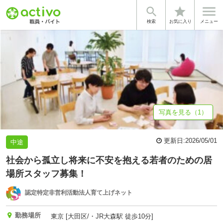


star
基本情報
体験談・雰囲気
法人情報
検索
お気に入り
メニュー
写真を見る（1）
更新日:
2026/05/01
中途
社会から孤立し将来に不安を抱える若者のための居
場所スタッフ募集！
認定特定非営利活動法人育て上げネット
勤務場所
東京 [大田区/・JR大森駅 徒歩10分]