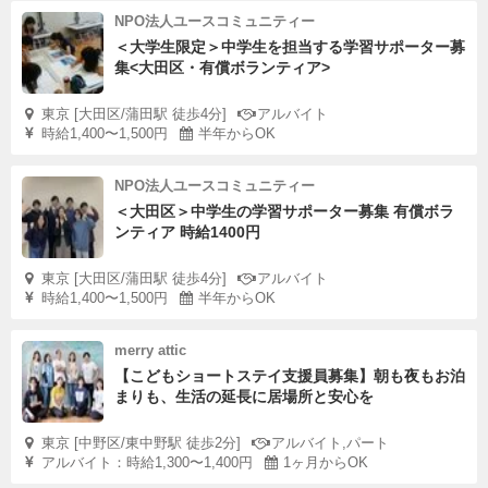
NPO法人ユースコミュニティー
＜大学生限定＞中学生を担当する学習サポーター募
集<大田区・有償ボランティア>
東京 [大田区/蒲田駅 徒歩4分]
アルバイト
時給1,400〜1,500円
半年からOK
NPO法人ユースコミュニティー
＜大田区＞中学生の学習サポーター募集 有償ボラ
ンティア 時給1400円
東京 [大田区/蒲田駅 徒歩4分]
アルバイト
時給1,400〜1,500円
半年からOK
merry attic
【こどもショートステイ支援員募集】朝も夜もお泊
まりも、生活の延長に居場所と安心を
東京 [中野区/東中野駅 徒歩2分]
アルバイト,パート
アルバイト：時給1,300〜1,400円
1ヶ月からOK