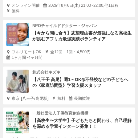
オンライン開催
2026年8月6日(木) 21:00~22:00,他1日程
無料
NPOチャイルドドクター・ジャパン
【今から間に合う】志望理由書が最強になる高校生
が挑むアフリカ最強実績ボランティア
フルリモートOK
全12回 1回：4,500円
1ヶ月間~4ヶ月間
株式会社キズキ
【八王子 高尾】週1～OK◎不登校などの子どもへ
の《家庭訪問型》学習支援スタッフ
東京 [八王子/高尾駅]
無料
長期歓迎
一般社団法人子供教育創造機構
【高校生〜大学生】子どもたちと関わり、自己理解
を深める学童インターン募集！！