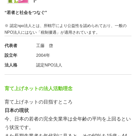
ト
“若者と社会をつなぐ”
※ 認定npo法人とは、所轄庁により公益性を認められており、一般の
NPO法人にはない「税制優遇」が適用されています。
代表者
工藤 啓
設立年
2004年
法人格
認定NPO法人
育て上げネットの法人活動理念
育て上げネットの目指すところ
日本の現状
今、日本の若者の完全失業率は全年齢の平均を上回るとい
う状況です。
また長期失業者を年代別に見ると、その60%を15歳～44