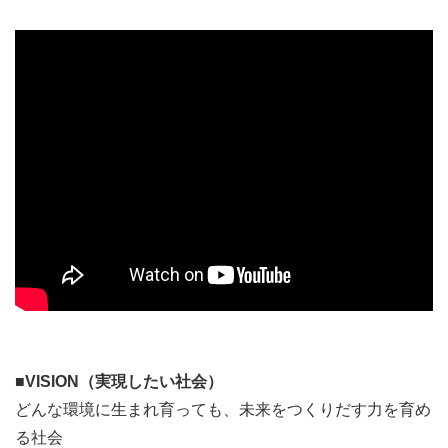
奥能登5校全体で活用できる形にしていくことで、地域を
越えた接続機会を生み出していきます。
〇高校の魅力化・特色化に向けた議論サポート・企画推進
学校・地域の日常に関わりながら、高校生や先生方・地域
の方々がもつ学びに対する想いをすくい上げ、共通のビジ
ョンをつくることを支援します。またその実現に向けて、
必要な教育活動の企画や、外部との連携を含めたリソース
の獲得を推進します。
■VISION（実現したい社会）
どんな環境に生まれ育っても、未来をつくりだす力を育め
る社会