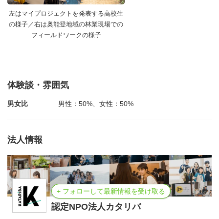
各校の探究担当教員と密に連携し、1年間を通じたカリキ
左はマイプロジェクトを発表する高校生
ュラムの全体設計・見直しを行います。各校の探究授業
の様子／右は奥能登地域の林業現場での
フィールドワークの様子
（週2コマ）や担当教員などとの会議に参加し、「生徒の
関心をどう引き出すか」「テーマ設定をどうするか」など
現場の探究活動に関する課題を拾いあげ、先生方に必要な
サポートを提案します。
体験談・雰囲気
（例：奥能登5校の教員が探究学習について学び合う研修
男女比
男性：50%、女性：50%
プログラムの企画、探究学習に関する課題・改善策をまと
めた提案資料作成、など）
法人情報
〇地域内外と学校のつながりづくり
学校の中だけでは完結しない「社会とつながる学び」をつ
くるため、地域内外のハブとなって動きます。生徒の関心
や探究テーマに合わせて、地域の大人や、企業・研究機関
+ フォローして最新情報を受け取る
の専門家等とマッチングします。また、地域の行政機関や
認定NPO法人カタリバ
団体等とコミュニケーションをとり、地域のニーズと高校