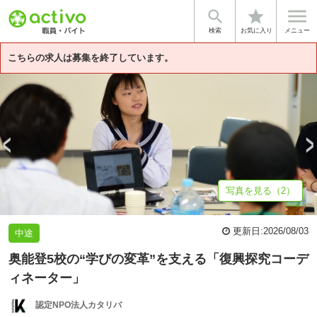


star
基本情報
募集背景
募集詳細
体験談・雰囲気
法人情報
検索
お気に入り
メニュー
こちらの求人は募集を終了しています。
写真を見る（2）
更新日:
2026/08/03
中途
奥能登5校の“学びの変革”を支える「復興探究コーデ
ィネーター」
認定NPO法人カタリバ