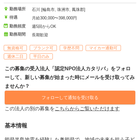
勤務場所
石川 [輪島市, 珠洲市, 鳳珠郡]
待遇
月給300,000〜398,000円
勤務頻度
週5回からOK
勤務期間
長期歓迎
無資格可
ブランク可
学歴不問
マイカー通勤可
週休二日
平日のみ
この募集の受入法人「認定NPO法人カタリバ」をフォロ
ーして、新しい募集が始まった時にメールを受け取ってみ
ませんか？
フォローして通知を受け取る
この法人の別の募集を
こちらからご覧いただけます
基本情報
能登半島地震を経験した奥能登で、地域の未来を担う子ど