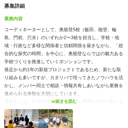
募集詳細
業務内容
コーディネーターとして、奥能登5校（飯田、能登、輪
島、門前、穴水）のいずれか2〜3校を担当し、学校・地
域・行政など多様な関係者と信頼関係を築きながら、「総
合的な探究の時間」を中心に、奥能登ならではの魅力ある
学校づくりを推進していくポジションです。
発足から約1年の新規プロジェクトであるため、新たな取
り組みも多いですが、カタリバで培ってきたノウハウを活
かし、メンバー同士で相談・情報共有しあいながら業務を
進められる体制を大切にしています。
続きを読む
具体的には、各担当校で以下のような業務を中心に担いま
す。
〇探究カリキュラムの設計・伴走支援