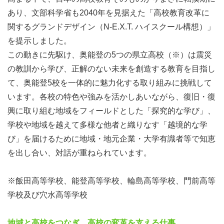
あり、文部科学省も2040年を見据えた「高校教育改革に
関するグランドデザイン（N-E.X.T. ハイスクール構想）」
を提示しました。
この動きに先駆け、奥能登の5つの県立高校（※）は震災
の教訓から学び、正解のない未来を創造する教育を目指し
て、奥能登5校を一体的に魅力化する取り組みに挑戦して
います。各校の特色や強みを活かしあいながら、復旧・復
興に取り組む地域をフィールドとした「探究的な学び」、
学校や地域を越えて多様な他者と織りなす「越境的な学
び」を届けるために地域・地元企業・大学有識者等で知恵
を出し合い、対話が重ねられています。
※飯田高等学校、能登高等学校、輪島高等学校、門前高等
学校及び穴水高等学校
地域と高校をつなぎ、高校の変革を支える仕事