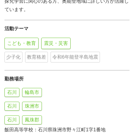
探究学習に関心のある方、奥能登地域に詳しい方が活躍し
ています。
活動テーマ
こども・教育
震災・災害
少子化
教育格差
令和6年能登半島地震
勤務場所
石川
輪島市
石川
珠洲市
石川
鳳珠郡
飯田高等学校：石川県珠洲市野々江町1字1番地