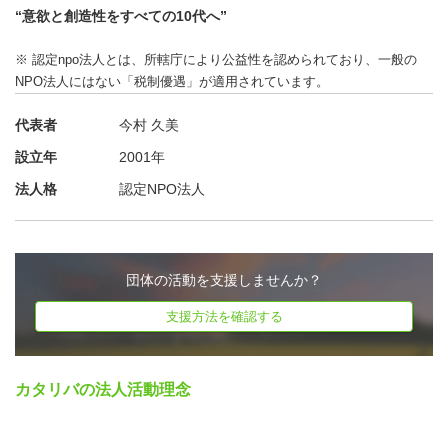
“意欲と創造性をすべての10代へ”
生の活動（課題解決型学習など）を接続する機会を創出し
ます。
※ 認定npo法人とは、所轄庁により公益性を認められており、一般の
NPO法人にはない「税制優遇」が適用されています。
〇生徒への個別伴走支援
代表者
今村 久美
生徒の課題意識やニーズに応じて、探究の学びがより深ま
設立年
2001年
るよう伴走支援を行います。必要に応じて、カタリバの全
国ネットワークも活用し、探究支援の経験が豊富な大学生
法人格
認定NPO法人
や社会人メンターと生徒を繋ぐこともあります。
〇奥能登5校の探究プラットフォーム構築
団体の活動を支援しませんか？
奥能登の高校生が多様な他者と出会い、探究を深めていけ
支援方法を確認する
るよう、合同学習プログラムや専門家・地域人材の可視化
と共有の仕組みなどを企画します。奥能登5校の合同学習
プログラムでは、学校の垣根を越えて生徒同士が関わり合
カタリバの法人活動理念
い、類似した探究テーマでの意見交換等により学びを深め
ます。各校の持つつながりや地域資源を可視化・集約し、