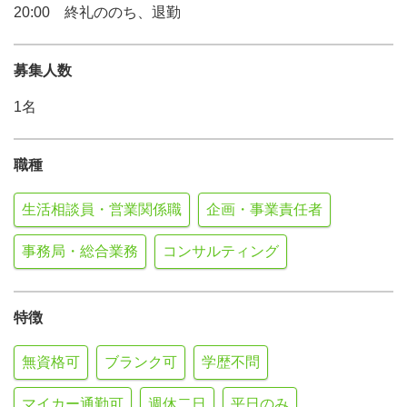
20:00 終礼ののち、退勤
募集人数
1名
職種
生活相談員・営業関係職
企画・事業責任者
事務局・総合業務
コンサルティング
特徴
無資格可
ブランク可
学歴不問
マイカー通勤可
週休二日
平日のみ