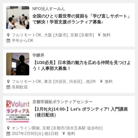
NPO法人すーみん
全国のひとり親世帯の貧困を「学び直しサポート」
で解決！学習支援ボランティア募集♪
フルリモートOK, 大阪 [大阪市], 京都 [京都市]
無料
半年からOK
学醸界
【U30必見】日本酒の魅力を広める仲間を見つけよ
う！人事部大募集！
フルリモートOK, 東京 [渋谷区, 渋谷区]...他2件
無料
長期歓迎
京都市福祉ボランティアセンター
【2月9(火)14:00-】Let's ボランティア! 入門講座
（後日配信）
オンライン開催, 京都 [京都市/清水五条駅 徒歩8分]
2027年2月9日(火),他1日程
無料