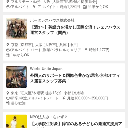
フルリモート勤務, 大阪 [大阪市/肥後橋駅 徒歩15分]
アルバイト
アルバイト：時給1,280円
半年からOK
ボーダレスハウス株式会社
【週3〜】英語力を活かし国際交流！シェアハウス
運営スタッフ（関西）
京都 [京都市], 大阪 [大阪市], 兵庫 [神戸]
アルバイト,パート,副業/パラレルキャリア
時給1,177円
1年からOK
World Unite Japan
外国人のサポート＆国際色豊かな環境♪京都オフィ
ス運営スタッフ募集！
東京 [江東区/木場駅 徒歩15分], 京都 [京都市...
新卒,中途,アルバイト,パート
月給180,000〜350,000円
長期歓迎
NPO法人み・らいず２
【大学院生対象】障害のある子どもの発達支援員ア