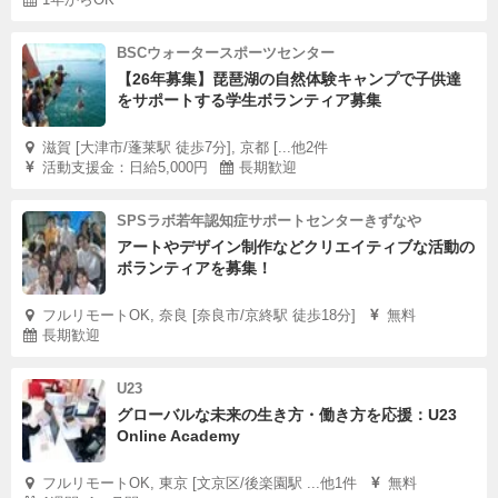
BSCウォータースポーツセンター
【26年募集】琵琶湖の自然体験キャンプで子供達
をサポートする学生ボランティア募集
滋賀 [大津市/蓬莱駅 徒歩7分], 京都 [...他2件
活動支援金：日給5,000円
長期歓迎
SPSラボ若年認知症サポートセンターきずなや
アートやデザイン制作などクリエイティブな活動の
ボランティアを募集！
フルリモートOK, 奈良 [奈良市/京終駅 徒歩18分]
無料
長期歓迎
U23
グローバルな未来の生き方・働き方を応援：U23
Online Academy
フルリモートOK, 東京 [文京区/後楽園駅 ...他1件
無料