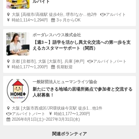
ルバイト
大阪 [高槻市/高槻駅 徒歩4分, 堺市/なか...他2件
アルバイト
時給1,114〜1,294円
3ヶ月からOK
ボーダレスハウス株式会社
【週3～】語学を活かし異文化交流への第一歩を支
えるカスタマーサポート（関西）
京都 [京都市], 大阪 [大阪市], 兵庫 [神戸]
アルバイト,パート
時給1,177〜1,200円
長期歓迎
一般財団法人ヒューマンライツ協会
新たにできる地域の居場所拠点で参加者と交流する
人材募集！
大阪 [大阪市西成区/JR環状線今宮駅 徒歩1...他1件
アルバイト,パート
時給1,177〜1,200円
2026年8月1日(土)~2027年3月31日(水)
関連ボランティア