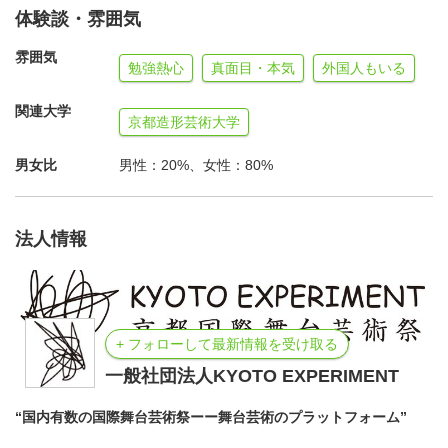
体験談・雰囲気
トワークを持つ国際舞台芸術祭のインターンシップとして
活動することで、他では体験することのできない新たな学
雰囲気
勉強熱心
真面目・本気
外国人もいる
びや発見を得ることができるはずです。
関連大学
京都造形芸術大学
◎応募方法
ご注意）応募前に必ず公式サイトで応募詳細をご確認の
男女比
男性：20%、女性：80%
上、指定の方法でご応募ください。
KYOTO EXPERIMENTウェブサイト内の短期インターン
法人情報
シップ「エントリーフォーム」からお申込み下さい。
※郵送、FAX、メールでの応募は受け付けません。ご不明
な点がある場合はKYOTO EXPERIMENT事務局にお問い
合わせください。
+ フォローして最新情報を受け取る
一般社団法人KYOTO EXPERIMENT
＜応募詳細＞
“国内有数の国際舞台芸術祭ーー舞台芸術のプラットフォーム”
・募集人数：若干名。