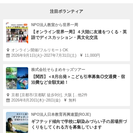
注目ボランティア
NPO法人教室から世界一周
【オンライン世界一周】４大陸に友達をつくる・英
語でディスカッション・異文化交流
オンライン開催/フルリモートOK
2026年9月1日(火)~2027年7月31日(土)
11,000円
株式会社そらまめキッズツアー
【関西】＜8月出発＞こども引率募集◎交通費・宿
泊費など全額支給！
京都 [京都市/京都駅 徒歩9分], 大阪 [...他2件
2026年8月20日(木)~28日(金)
無料
NPO法人日本教育再興連盟(ROJE)
ギフテッド傾向で学校に馴染みづらい子の居場所づ
くりをしてくれる方を募集しています