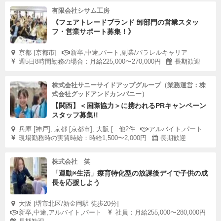
有限会社シサム工房
《フェアトレードブランド 卸部門の営業スタッ
フ・営業サポート募集！》
京都 [京都市]
新卒,中途,パート,副業/パラレルキャリア
週5日8時間勤務の場合：月給225,000〜270,000円
長期歓迎
株式会社サニーサイドアップグループ（業務運営：株
式会社グッドアンドカンパニー）
【関西】＜国際協力＞に携われるPRキャンペーン
スタッフ募集!!
兵庫 [神戸], 京都 [京都市], 大阪 [...他2件
アルバイト,パート
現場勤務時の実質時給：時給1,500〜2,000円
長期歓迎
株式会社 笑
「運動×生活」療育特化型の放課後デイで子供の成
長を応援しよう
大阪 [堺市北区/新金岡駅 徒歩20分]
新卒,中途,アルバイト,パート
社員：月給255,000〜280,000円