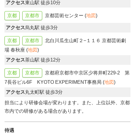
アクセス
東山駅 徒歩10分
京都
京都市
京都芸術センター (
地図
)
アクセス
烏丸駅 徒歩3分
京都
京都市
北白川瓜生山町２−１１６ 京都芸術劇
場 春秋座 (
地図
)
アクセス
茶山駅 徒歩12分
京都
京都市
京都府京都市中京区少将井町229-2 第
7長谷ビル6F KYOTO EXPERIMENT事務局 (
地図
)
アクセス
丸太町駅 徒歩3分
担当により研修会場が変わります。また、上位以外、京都
市内での研修がある場合があります。
待遇