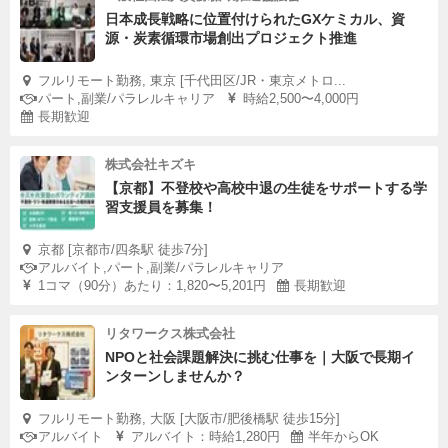
日本成長戦略に位置付けられたGXケミカル、資
源・炭素循環市場創出プロジェクト推進
フルリモート勤務, 東京 [千代田区/JR・東京メトロ...
パート,副業/パラレルキャリア
時給2,500〜4,000円
長期歓迎
株式会社キズキ
【京都】不登校や高校中退の生徒をサポートする学
習支援員を募集！
京都 [京都市/四条駅 徒歩7分]
アルバイト,パート,副業/パラレルキャリア
1コマ（90分）あたり：1,820〜5,201円
長期歓迎
リタワークス株式会社
NPOと社会課題解決に挑む仕事を｜大阪で長期イ
ンターンしませんか？
フルリモート勤務, 大阪 [大阪市/肥後橋駅 徒歩15分]
アルバイト
アルバイト：時給1,280円
半年からOK