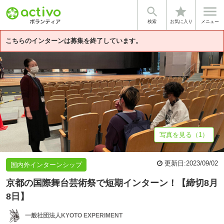


star
基本情報
募集詳細
体験談・雰囲気
法人情報
検索
お気に入り
メニュー
こちらのインターンは募集を終了しています。
写真を見る（1）
更新日:
2023/09/02
国内外インターンシップ
京都の国際舞台芸術祭で短期インターン！【締切8月
8日】
一般社団法人KYOTO EXPERIMENT