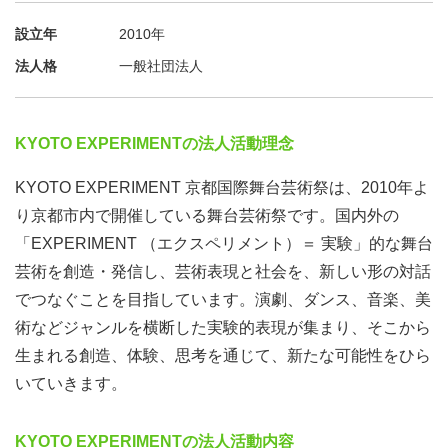
・待遇：研修参加日数にあわせ交通費を支給。上限1,500
設立年
2010年
円/日（実費）。
法人格
一般社団法人
・選考方法：書類選考の後、オンラインにてグループ面接
を行います。
書類選考の結果は、メールにて8月10日（木）までにご連
KYOTO EXPERIMENTの法人活動理念
絡します。
KYOTO EXPERIMENT 京都国際舞台芸術祭は、2010年よ
面接は8月17日（木）～8月19日（土）のうちいずれか1日
り京都市内で開催している舞台芸術祭です。国内外の
（2時間程度）を予定
していますので、各自、事前にスケ
「EXPERIMENT （エクスペリメント）＝ 実験」的な舞台
ジュールの確認をお願いします。
芸術を創造・発信し、芸術表現と社会を、新しい形の対話
でつなぐことを目指しています。演劇、ダンス、音楽、美
術などジャンルを横断した実験的表現が集まり、そこから
◎ オンライン事前説明会実施
生まれる創造、体験、思考を通じて、新たな可能性をひら
「詳しい活動内容を聞いてから決めたい」「興味はあるけ
いていきます。
どまだ先の予定もわからないし…」という方は、ぜひオン
ライン事前説明会にご参加ください。事務局スタッフが、
KYOTO EXPERIMENTの法人活動内容