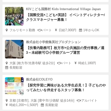
KIVこども国際村 Kids International Village Japan
【国際交流×こども×英語】 イベントディレクター/
クラスマネージャー募集！
フルリモート勤務
パート
日給7,000円
1年からOK
株式会社小学館集英社プロダクション
【扶養内勤務可】枚方市×公共施設の受付事務／週
3～未経験可◎小学館グループ運営
大阪 [枚方市/光善寺駅 徒歩2分]
パート
時給1,180円
長期歓迎
株式会社COLEYO
【探究学習に興味がある大学生必見！】子どものや
ってみたいを伴走するスタッフ募集！
京都 [京都市], 大阪 [豊中市/少路駅 徒歩14分]
アルバイト
時給1,200〜1,500円
長期歓迎