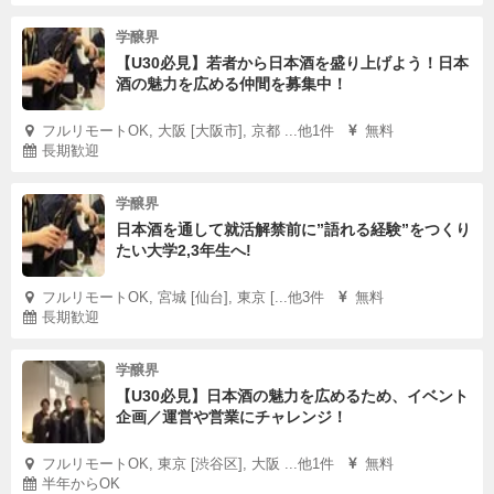
学醸界
【U30必見】若者から日本酒を盛り上げよう！日本
酒の魅力を広める仲間を募集中！
フルリモートOK, 大阪 [大阪市], 京都 ...他1件
無料
長期歓迎
学醸界
日本酒を通して就活解禁前に”語れる経験”をつくり
たい大学2,3年生へ!
フルリモートOK, 宮城 [仙台], 東京 [...他3件
無料
長期歓迎
学醸界
【U30必見】日本酒の魅力を広めるため、イベント
企画／運営や営業にチャレンジ！
フルリモートOK, 東京 [渋谷区], 大阪 ...他1件
無料
半年からOK