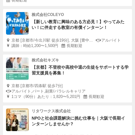
長期歓迎
株式会社COLEYO
【新しい教育に興味のある方必見！】やってみた
い！に伴走する教室の有償インターン！
京都 [京都市/今出川駅 徒歩19分], 大阪 [豊中...
アルバイト
講師：時給1,200〜1,500円
長期歓迎
株式会社キズキ
【京都】不登校や高校中退の生徒をサポートする学
習支援員を募集！
京都 [京都市/四条駅 徒歩7分]
アルバイト,パート,副業/パラレルキャリア
1コマ（90分）あたり：1,820〜5,201円
長期歓迎
リタワークス株式会社
NPOと社会課題解決に挑む仕事を｜大阪で長期イ
ンターンしませんか？