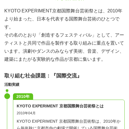
開催概要や活動内容、参加スケジュールについて詳しくご
説明します。
KYOTO EXPERIMENT京都国際舞台芸術祭とは、2010年
より始まった、日本を代表する国際舞台芸術のひとつで
●事前説明会日時
す。
7月18日（火）18:30
その名のとおり「創造するフェスティバル」として、アー
8月5日（土）10:30
ティストと共同で作品を製作する取り組みに重点を置いて
※所要時間：約100分
います。演劇やダンスのみならず美術、音楽、デザイン、
※Peatix・Zoom使用（アーカイブ配信はありません）
建築にまたがる実験的な作品が京都に集います。
●事前説明会ご予約方法
取り組む社会課題：『国際交流』
KYOTO EXPERIMENTウェブサイト内の短期インターン
活動実績
シップ募集ページ、またはお電話にてお申し込みくださ
2010年
い。
​KYOTO EXPERIMENT 京都国際舞台芸術祭とは
2010年04月
KYOTO EXPERIMENT 京都国際舞台芸術祭は、2010年か
ら毎年秋に京都市内の劇場で開催している国際舞台芸術