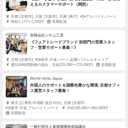
えるカスタマーサポート（関西）
京都 [京都市], 大阪 [大阪市], 兵庫 [神戸]
アルバイト,パート
時給1,177〜1,200円
長期歓迎
有限会社シサム工房
《フェアトレードブランド 卸部門の営業スタッ
フ・営業サポート募集！》
京都 [京都市]
新卒,中途,パート,副業/パラレルキャリア
週5日8時間勤務の場合：月給225,000〜270,000円
長期歓迎
World Unite Japan
外国人のサポート＆国際色豊かな環境♪京都オフィ
ス運営スタッフ募集！
東京 [江東区/木場駅 徒歩15分], 京都 [京都市...
新卒,中途,アルバイト,パート
月給180,000〜350,000円
長期歓迎
一般社団法人資源循環推進協議会