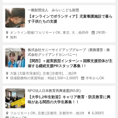
一般財団法人 みらいこども財団
【オンラインでボランティア】児童養護施設で暮ら
す子供たちの支援
オンライン開催/フルリモートOK, 東京, 大...他45件
2年間~
無料
株式会社サニーサイドアップグループ（業務運営：株
式会社グッドアンドカンパニー）
【関西】＜超実践型インターン＞国際支援団体が主
催する継続支援PRスタッフ募集！!
大阪 [大阪市浪速区], 京都 [京都市], ...他2件
現場勤務時の実質時給：時給1,500〜2,000円
半年からOK
NPO法人日本教育再興連盟(ROJE)
【大学1,2年生歓迎】キャリア教育・防災教育に興
味がある関西の大学生募集！！
フルリモートOK, 京都 [京都市, 京都市中...他1件
6,000円
1年からOK