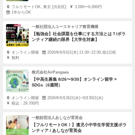
フルリモートOK, 東京 [渋谷区]
3,000〜6,000円
1年からOK
一般社団法人ユースキャリア教育機構
【勉強会】社会課題を仕事にする方法とは？/ボラ
ンティア継続の限界【大学生対象】
オンライン開催
2026年8月6日(木) 21:00~22:00,他1日程
無料
株式会社AirPangaea
【中高生募集 8/26〜9/30】オンライン留学 ×
SDGs（6週間）
オンライン開催
2026年8月26日(水)~9月30日(水)
税込：29,700円
一般財団法人あしなが育英会
【フルリモートOK！】遺児小中学生学習支援ボラ
ンティア / あしなが育英会