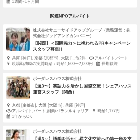
1週間~1ヶ月間
関連NPOアルバイト
株式会社サニーサイドアップグループ（業務運営：株
式会社グッドアンドカンパニー）
【関西】＜国際協力＞に携われるPRキャンペーン
スタッフ募集!!
兵庫 [神戸], 京都 [京都市], 大阪 [...他2件
アルバイト,パート
現場勤務時の実質時給：時給1,500〜2,000円
長期歓迎
ボーダレスハウス株式会社
【週3〜】英語力を活かし国際交流！シェアハウス
運営スタッフ（関西）
京都 [京都市], 大阪 [大阪市], 兵庫 [神戸]
アルバイト,パート,副業/パラレルキャリア
時給1,177円
1年からOK
ボーダレスハウス株式会社
【週3～】語学を活かし異文化交流への第一歩を支