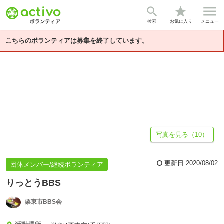


star
基本情報
募集詳細
体験談・雰囲気
団体情報
検索
お気に入り
メニュー
こちらのボランティアは募集を終了しています。
写真を見る（10）
更新日:
2020/08/02
団体メンバー/継続ボランティア
りっとうBBS
栗東市BBS会