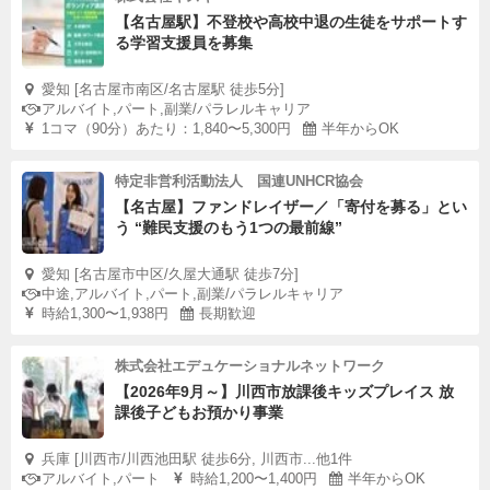
【名古屋駅】不登校や高校中退の生徒をサポートす
る学習支援員を募集
愛知 [名古屋市南区/名古屋駅 徒歩5分]
アルバイト,パート,副業/パラレルキャリア
1コマ（90分）あたり：1,840〜5,300円
半年からOK
特定非営利活動法人 国連UNHCR協会
【名古屋】ファンドレイザー／「寄付を募る」とい
う “難民支援のもう1つの最前線”
愛知 [名古屋市中区/久屋大通駅 徒歩7分]
中途,アルバイト,パート,副業/パラレルキャリア
時給1,300〜1,938円
長期歓迎
株式会社エデュケーショナルネットワーク
【2026年9月～】川西市放課後キッズプレイス 放
課後子どもお預かり事業
兵庫 [川西市/川西池田駅 徒歩6分, 川西市...他1件
アルバイト,パート
時給1,200〜1,400円
半年からOK