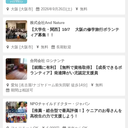
大阪 [大阪市]
2026年9月26日(土)
無料
株式会社And Nature
【大学生・関西】10/7 大阪の修学旅行ボランテ
ィア募集！！
大阪 [大阪市]
無料
長期歓迎
合同会社 ロシナンテ
【就職に有利】【無料で資格取得】【成長できるボ
ランティア】発達障がい児認定支援員
愛知 [名古屋/ナゴヤドーム前矢田駅 徒歩14分]
無料
期間は相談可
NPOチャイルドドクター・ジャパン
【推薦・総合型で最高評価！】ケニアのお母さんを
高校生の力で支援しよう！