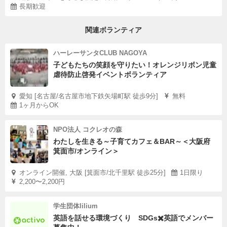
長期歓迎
関連ボランティア
ハーレーサンタCLUB NAGOYA
子どもたちの笑顔を守りたい！オレンジリボン児童
虐待防止啓発イベントボランティア
愛知 [名古屋/名古屋市地下鉄矢場町駅 徒歩9分]
無料
1ヶ月からOK
NPO法人 コクレオの森
わたしを生きる～子育てカフェ＆BAR～＜大阪府
箕面市/オンライン＞
オンライン開催, 大阪 [箕面市/北千里駅 徒歩25分]
1日限り
2,200〜2,200円
学生団体lilium
英語を話せる環境づくり SDGs✖️英語でメンバー