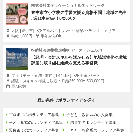
株式会社エデュケーショナルネットワーク
豊中市立小学校の学習支援☆資格不問！地域の先生
♪週1(水)のみ！8/26スタート
大阪 [豊中市]
アルバイト,パート,副業/パラレルキャリア
時給1,600円
半年からOK
持続社会連携推進機構 アース・シェルパ
【経理・会計スキルを活かせる】地域活性化や環境
課題に取り組む組織を支える事務職
フルリモート勤務, 東京 [千代田区]
中途,パート
経験・スキルを考慮し決定：月給250,000〜500,000円
長期歓迎
近い条件でボランティアを探す
プロボノのボランティア募集
子ども・教育系の求人募集
子ども食堂のボランティア募集
滋賀でのボランティア募集
栗東市でのボランティア募集
こども・教育系ボランティア募集