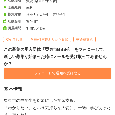
活動場所
滋賀 [栗東市/手原駅]
必要経費
無料
募集対象
社会人 / 大学生・専門学生
活動頻度
週0~1回
所属期間
期間は相談可
初心者歓迎
学校/仕事終わりから参加
交通費支給
この募集の受入団体「栗東市BBS会」をフォローして、
新しい募集が始まった時にメールを受け取ってみません
か？
フォローして通知を受け取る
基本情報
栗東市の中学生を対象にした学習支援。
「わかりたい」という気持ちを大切に、一緒に学びあった
り。遊んだり。