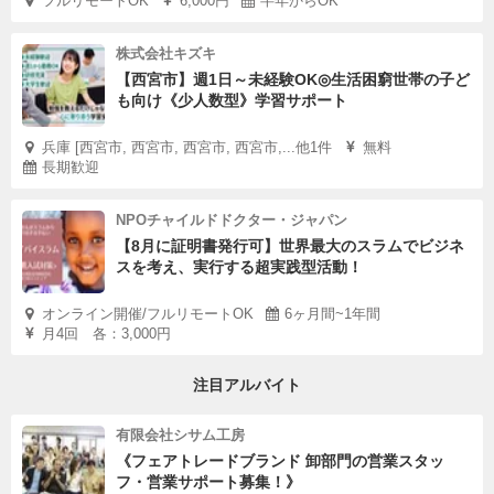
フルリモートOK
6,000円
半年からOK
株式会社キズキ
【西宮市】週1日～未経験OK◎生活困窮世帯の子ど
も向け《少人数型》学習サポート
兵庫 [西宮市, 西宮市, 西宮市, 西宮市,...他1件
無料
長期歓迎
NPOチャイルドドクター・ジャパン
【8月に証明書発行可】世界最大のスラムでビジネ
スを考え、実行する超実践型活動！
オンライン開催/フルリモートOK
6ヶ月間~1年間
月4回 各：3,000円
注目アルバイト
有限会社シサム工房
《フェアトレードブランド 卸部門の営業スタッ
フ・営業サポート募集！》