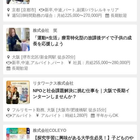
京都 [京都市]
新卒,中途,パート,副業/パラレルキャリア
週5日8時間勤務の場合：月給225,000〜270,000円
長期歓迎
株式会社 笑
「運動×生活」療育特化型の放課後デイで子供の成
長を応援しよう
大阪 [堺市北区/新金岡駅 徒歩20分]
新卒,中途,アルバイト,パート
社員：月給255,000〜280,000円
長期歓迎
リタワークス株式会社
NPOと社会課題解決に挑む仕事を｜大阪で長期イ
ンターンしませんか？
フルリモート勤務, 大阪 [大阪市/肥後橋駅 徒歩15分]
アルバイト
アルバイト：時給1,280円
半年からOK
株式会社COLEYO
【探究学習に興味がある大学生必見！】子どものや