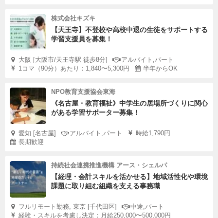
株式会社キズキ
【天王寺】不登校や高校中退の生徒をサポートする
学習支援員を募集！
大阪 [大阪市/天王寺駅 徒歩8分]
アルバイト,パート
1コマ（90分）あたり：1,840〜5,300円
半年からOK
NPO教育支援協会東海
《名古屋・教育福祉》中学生の居場所づくりに関心
がある学習サポーター募集！
愛知 [名古屋]
アルバイト,パート
時給1,790円
長期歓迎
持続社会連携推進機構 アース・シェルパ
【経理・会計スキルを活かせる】地域活性化や環境
課題に取り組む組織を支える事務職
フルリモート勤務, 東京 [千代田区]
中途,パート
経験・スキルを考慮し決定：月給250,000〜500,000円