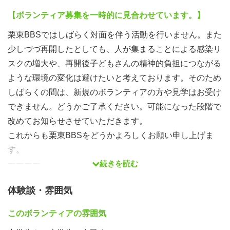
【ボランティア募集を一時的に見合わせています。】
栗東BBSではしばらく対面を伴う活動を行いません。また
少しづづ再開したとしても、人が集まることによる感染リ
スクの増大や、再開後子どもさんの精神的負担につながる
ような環境の変化は避けたいと考えております。そのため
しばらくの間は、新規のボランティアの方や見学はお受け
できません。どうかご了承ください。可能になった段階で
改めてお知らせさせていただきます。
これからも栗東BBSをどうかよろしくお願い申し上げま
す。
続きを読む
ーーーー
体験談・雰囲気
【いつかみなさんとお会いできますように！】
中学生のお子さんと一緒に学んだり、遊んだりしてくれる
このボランティアの雰囲気
サポーターを募集中です。