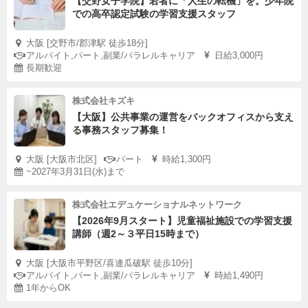
【交野女子学院】若者に「人生の転機」を。少年院
での高卒認定試験の学習支援スタッフ
大阪 [交野市/郡津駅 徒歩18分]
アルバイト,パート,副業/パラレルキャリア
日給3,000円
長期歓迎
株式会社キズキ
【大阪】公共事業の運営をバックオフィスから支え
る事務スタッフ募集！
大阪 [大阪市北区]
パート
時給1,300円
~2027年3月31日(水)まで
株式会社エデュケーショナルネットワーク
【2026年9月スタート】児童福祉施設での学習支援
講師（週2～３平日15時まで）
大阪 [大阪市平野区/喜連瓜破駅 徒歩10分]
アルバイト,パート,副業/パラレルキャリア
時給1,490円
1年からOK