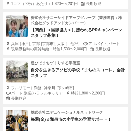
1コマ（90分）あたり：1,820〜5,201円
長期歓迎
株式会社サニーサイドアップグループ（業務運営：株
式会社グッドアンドカンパニー）
【関西】＜国際協力＞に携われるPRキャンペーン
スタッフ募集!!
兵庫 [神戸], 京都 [京都市], 大阪 [...他2件
アルバイト,パート
現場勤務時の実質時給：時給1,500〜2,000円
長期歓迎
遊びでまちづくりする準備室
自分を生きるアソビの学校『まちのスコーレ』会計
スタッフ
フルリモート勤務, 神奈川 [茅ヶ崎市]
パート,副業/パラレルキャリア
時給1,800〜2,200円
長期歓迎
株式会社エデュケーショナルネットワーク
毎週(金)☆和泉市の小学生の学習サポート！