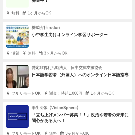
募集中！
無料
1ヶ月からOK
株式会社irodori
小中学生向けオンライン学習サポーター
滋賀
無料
3ヶ月からOK
特定非営利活動法人 日中交流支援協会
日本語学習者（外国人）へのオンライン日本語指導
フルリモートOK
謝金：時給1,000円
1ヶ月からOK
学生団体【VisionSphere】
「立ち上げメンバー募集！！」政治や若者の未来に
関心がある人へ！
フルリモートOK
無料
3ヶ月からOK