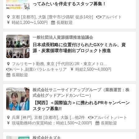
ってみたいを伴走するスタッフ募集！
京都 [京都市], 大阪 [豊中市/少路駅 徒歩14分]
アルバイト
時給1,200〜1,500円
長期歓迎
一般社団法人資源循環推進協議会
日本成長戦略に位置付けられたGXケミカル、資
源・炭素循環市場創出プロジェクト推進
フルリモート勤務, 東京 [千代田区/JR・東京メトロ...
パート,副業/パラレルキャリア
時給2,500〜4,000円
長期歓迎
株式会社サニーサイドアップグループ（業務運営：株
式会社グッドアンドカンパニー）
【関西】＜国際協力＞に携われるPRキャンペーン
スタッフ募集!!
兵庫 [神戸], 京都 [京都市], 大阪 [...他2件
アルバイト,パート
現場勤務時の実質時給：時給1,500〜2,000円
長期歓迎
株式会社キズキ