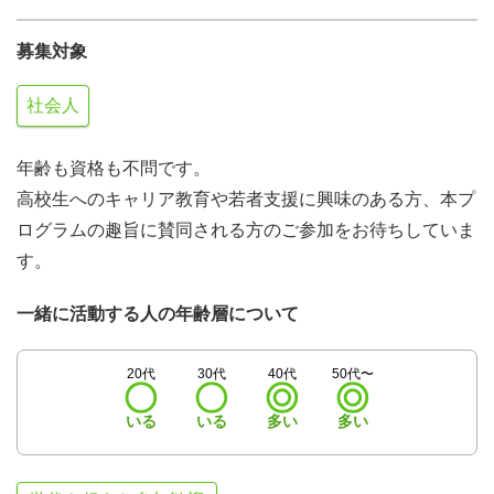
募集対象
社会人
年齢も資格も不問です。
高校生へのキャリア教育や若者支援に興味のある方、本プ
ログラムの趣旨に賛同される方のご参加をお待ちしていま
す。
一緒に活動する人の年齢層について
20代
30代
40代
50代〜
いる
いる
多い
多い