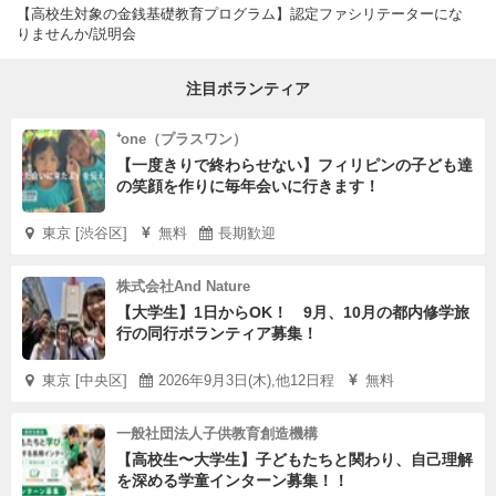
【高校生対象の金銭基礎教育プログラム】認定ファシリテーターにな
■無料体験・説明会について
りませんか/説明会
「マネーコネクション®」は、所定のファシリテーター養
注目ボランティア
成講座を修了した「認定ファシリテーター」が中心となっ
て、運営、普及を進めています。
⁺one（プラスワン）
【一度きりで終わらせない】フィリピンの子ども達
また、教育機関に所属される教職員の皆さまが、自校での
の笑顔を作りに毎年会いに行きます！
活動に限り、ご利用いただくことも可能な教材です。
東京 [渋谷区]
無料
長期歓迎
【こんな方に】
株式会社And Nature
◇キャリア教育に興味のある方、若者支援に携わってみた
【大学生】1日からOK！ 9月、10月の都内修学旅
い方に
行の同行ボランティア募集！
◇認定ファシリテーターとしてプログラムに携わってみた
東京 [中央区]
2026年9月3日(木),他12日程
無料
い方に
◇学校の先生に、授業のご参考として
一般社団法人子供教育創造機構
【高校生〜大学生】子どもたちと関わり、自己理解
【受講料】
を深める学童インターン募集！！