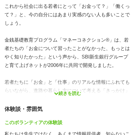
これから社会に出る若者にとって「お金って？」「働くっ
て？」と、今の自分にはあまり実感のない人も多いことで
しょう。
金銭基礎教育プログラム「マネーコネクション®」は、若
者たちの「お金について習ったことがなかった、もっとは
やく知りたかった」という声から、SBI新生銀行グループ
と育て上げネットが2006年に共同で開発しました。
若者たちに「お金」と「仕事」のリアルな情報にふれても
らいながら、進路や暮らし方について考える「きっかけ」
続きを読む
となるキャリア教育プログラムです。
体験談・雰囲気
高等学校への出張授業をメインに、これまでに日本全国
このボランティアの体験談
1,600校以上、20万人以上の高校生が受講しています。
私たちは先生ではなく、あくまで情報提供者。知らないこ