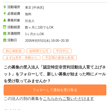
活動場所
東京 [中央区]
必要経費
無料
募集対象
社会人
活動頻度
数ヶ月に1回でもOK
所属期間
1ヶ月からOK
活動日
2026年8月5日(水) 19:00~20:30
初心者歓迎
短時間でも可
平日中心
まずは見学・体験から
不定期の参加も歓迎
この募集の受入法人「認定特定非営利活動法人育て上げネ
ット」をフォローして、新しい募集が始まった時にメール
を受け取ってみませんか？
フォローして通知を受け取る
この法人の別の募集を
こちらからご覧いただけます