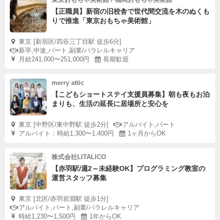
【正職員】新宿の旧校舎で世代間交流を木のぬくも
りで推進「東京おもちゃ美術館」
東京 [新宿区/四谷三丁目駅 徒歩6分]
新卒,中途,パート,副業/パラレルキャリア
月給241,000〜251,000円
長期歓迎
merry attic
【こどもショートステイ支援員募集】朝も夜もお泊
まりも、生活の延長に居場所と安心を
東京 [中野区/東中野駅 徒歩2分]
アルバイト,パート
アルバイト：時給1,300〜1,400円
1ヶ月からOK
株式会社LITALICO
【赤羽駅/週2～未経験OK】プログラミング教室の
運営スタッフ募集
東京 [北区/赤羽岩淵駅 徒歩1分]
アルバイト,パート,副業/パラレルキャリア
時給1,230〜1,500円
1年からOK