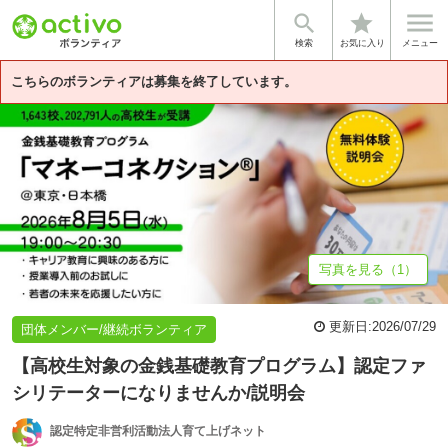


star
基本情報
募集詳細
体験談・雰囲気
法人情報
検索
お気に入り
メニュー
こちらのボランティアは募集を終了しています。
写真を見る（1）
更新日:
2026/07/29
団体メンバー/継続ボランティア
【高校生対象の金銭基礎教育プログラム】認定ファ
シリテーターになりませんか/説明会
認定特定非営利活動法人育て上げネット