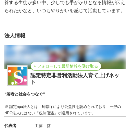
答する生徒が多い中、少しでも手がかりとなる情報が伝え
られたかなと、いつもやりがいを感じて活動しています。
一人暮らしをするとしたら、どのくらい生活費がかかるの
法人情報
かな？
+ フォローして最新情報を受け取る
認定特定非営利活動法人育て上げネッ
ト
“若者と社会をつなぐ”
※ 認定npo法人とは、所轄庁により公益性を認められており、一般の
NPO法人にはない「税制優遇」が適用されています。
代表者
工藤 啓