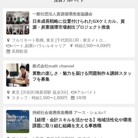
注目アルバイト
一般社団法人資源循環推進協議会
日本成長戦略に位置付けられたGXケミカル、資
源・炭素循環市場創出プロジェクト推進
フルリモート勤務, 東京 [千代田区/JR・東京メトロ...
パート,副業/パラレルキャリア
時給2,500〜4,000円
長期歓迎
株式会社math channel
算数の楽しさ・魅力を届ける問題制作＆講師スタッ
フを募集
東京 [渋谷区/南新宿駅 徒歩3分]
アルバイト
スタッフ：時給1,500〜1,800円
1年間
持続社会連携推進機構 アース・シェルパ
【経理・会計スキルを活かせる】地域活性化や環境
課題に取り組む組織を支える事務職