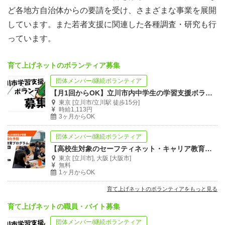
ど各地方自治体からの要請を受け、さまざまな事業を展開
しています。また若者支援に関連した各種調査・研究も行
っています。
育て上げネットのボランティア募集
団体メンバー/継続ボランティア
【月1回からOK】立川市内中学生の学習支援ボランティア募集
東京 [立川市/立川駅 徒歩15分]
時給1,113円
3ヶ月からOK
団体メンバー/継続ボランティア
マネーコネクション®は、「教えません」
【高校生対象のセーフティネット・キャリア教育】認定ファシリテーターになりませんか
若者支援のNPO法人である育て上げネットがつくるキャ
東京 [立川市], 大阪 [大阪市]
無料
リア教育……
1ヶ月からOK
それは、「セーフティネット型キャリア教育」です。
育て上げネットのボランティアをもっと見る
育て上げネットの職員・バイト募集
将来の自立について考える「きっかけ」をつくり、不本意
団体メンバー/継続ボランティア
に無業状態に陥ることを予防すること。