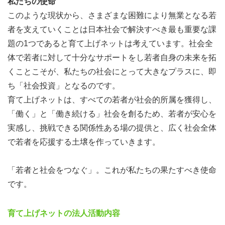
私たちの使命
がらお金と仕事の本質を考えます
このような現状から、さまざまな困難により無業となる若
者を支えていくことは日本社会で解決すべき最も重要な課
【受賞実績】
題の1つであると育て上げネットは考えています。社会全
2011年：第1回キャリア教育アワードを受賞。
体で若者に対して十分なサポートをし若者自身の未来を拓
2013年：第1回日経ソーシャルイニシアチブ大賞ファイナ
くことこそが、私たちの社会にとって大きなプラスに、即
リスト選出。
ち「社会投資」となるのです。
2015年：第11回日本パートナーシップ大賞サンクゼール
育て上げネットは、すべての若者が社会的所属を獲得し、
賞（特別賞）受賞。
「働く」と「働き続ける」社会を創るため、若者が安心を
実感し、挑戦できる関係性ある場の提供と、広く社会全体
■生徒にはこんなふうに評価されています
で若者を応援する土壌を作っていきます。
「若者と社会をつなぐ」。これが私たちの果たすべき使命
です。
育て上げネットの法人活動内容