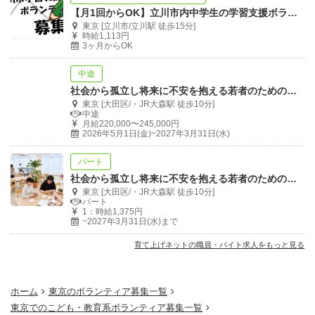
【月1回からOK】立川市内中学生の学習支援ボランティア募集
東京 [立川市/立川駅 徒歩15分]
時給1,113円
多様な大人とのかかわりを通して、生きていくために必要
3ヶ月からOK
なお金と仕事を「リアルに体験」してもらうこと。
中途
社会から孤立し将来に不安を抱える若者のための居場所活動を支える職員募集！
進路が多様な高校に通う生徒にとって、「楽しく参加」で
東京 [大田区/・JR大森駅 徒歩10分]
中途
きること。
月給220,000〜245,000円
2026年5月1日(金)~2027年3月31日(水)
社会とのつながりを持っている時期に、そんなプログラム
パート
を通じてお金に関する正しい知識や金銭感覚、将来の選択
社会から孤立し将来に不安を抱える若者のための居場所スタッフ募集！
東京 [大田区/・JR大森駅 徒歩10分]
肢、あるいは困った時の相談先など、生きていくために必
パート
1：時給1,375円
要な情報を提供し、無業化を防ぎたい。
~2027年3月31日(水)まで
全ての若者に、将来を選ぶことの大切さと社会とのつなが
育て上げネットの職員・バイト求人をもっと見る
りを感じてほしい。
「楽しかった記憶」が次の一歩の支えになってほしい。
ホーム
東京のボランティア募集一覧
育て上げネットの願いです。
東京でのこども・教育系ボランティア募集一覧