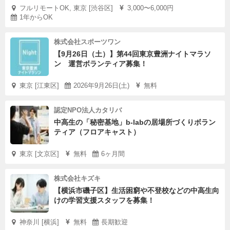
フルリモートOK, 東京 [渋谷区]
3,000〜6,000円
本イベントの参加に際し、育て上げネットが独自に氏名、
1年からOK
メールアドレスなどを取得する場合があります。個人情報
の取り扱いは育て上げネットホームページをご覧くださ
株式会社スポーツワン
い。
【9月26日（土）】第44回東京豊洲ナイトマラソ
ン 運営ボランティア募集！
東京 [江東区]
2026年9月26日(土)
無料
認定NPO法人カタリバ
中高生の「秘密基地」b-labの居場所づくりボラン
ティア（フロアキャスト）
東京 [文京区]
無料
6ヶ月間
株式会社キズキ
【横浜市磯子区】生活困窮や不登校などの中高生向
けの学習支援スタッフを募集！
神奈川 [横浜]
無料
長期歓迎