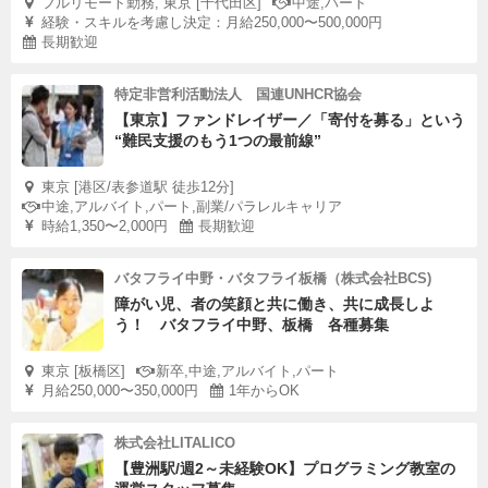
フルリモート勤務, 東京 [千代田区]
中途,パート
経験・スキルを考慮し決定：月給250,000〜500,000円
長期歓迎
特定非営利活動法人 国連UNHCR協会
【東京】ファンドレイザー／「寄付を募る」という
“難民支援のもう1つの最前線”
東京 [港区/表参道駅 徒歩12分]
中途,アルバイト,パート,副業/パラレルキャリア
時給1,350〜2,000円
長期歓迎
バタフライ中野・バタフライ板橋（株式会社BCS)
障がい児、者の笑顔と共に働き、共に成長しよ
う！ バタフライ中野、板橋 各種募集
東京 [板橋区]
新卒,中途,アルバイト,パート
月給250,000〜350,000円
1年からOK
株式会社LITALICO
【豊洲駅/週2～未経験OK】プログラミング教室の