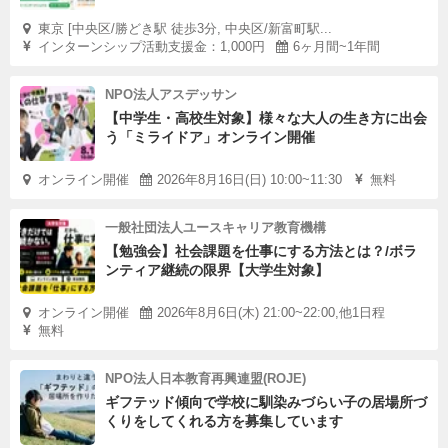
無料
東京 [中央区/勝どき駅 徒歩3分, 中央区/新富町駅...
インターンシップ活動支援金：1,000円
6ヶ月間~1年間
【定員】
20名程度
NPO法人アスデッサン
【中学生・高校生対象】様々な大人の生き方に出会
※要事前申し込み
う「ミライドア」オンライン開催
【日時/場所】
オンライン開催
2026年8月16日(日) 10:00~11:30
無料
2026年8月5日(水) 19:00～20:30
一般社団法人ユースキャリア教育機構
株式会社SBI新生銀行 本社会議室
【勉強会】社会課題を仕事にする方法とは？/ボラ
（東京メトロ「三越前」駅直結）
ンティア継続の限界【大学生対象】
オンライン開催
2026年8月6日(木) 21:00~22:00,他1日程
【詳細ご案内】
無料
メールにて詳細をご案内いたします。
からのメールを受信できるようご用意ください。
NPO法人日本教育再興連盟(ROJE)
ギフテッド傾向で学校に馴染みづらい子の居場所づ
くりをしてくれる方を募集しています
■注意事項