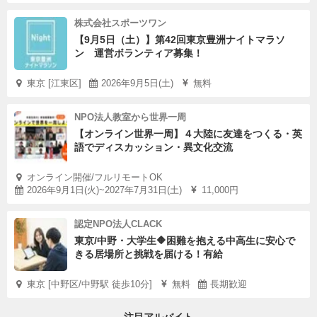
株式会社スポーツワン
【9月5日（土）】第42回東京豊洲ナイトマラソ
ン 運営ボランティア募集！
東京 [江東区]
2026年9月5日(土)
無料
NPO法人教室から世界一周
【オンライン世界一周】４大陸に友達をつくる・英
語でディスカッション・異文化交流
オンライン開催/フルリモートOK
2026年9月1日(火)~2027年7月31日(土)
11,000円
認定NPO法人CLACK
東京/中野・大学生🔶困難を抱える中高生に安心で
きる居場所と挑戦を届ける！有給
東京 [中野区/中野駅 徒歩10分]
無料
長期歓迎