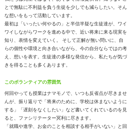
【こんなプログラムです】
とで無駄に不利益を負う生徒を少しでも減らしたい。そん
な想いをもって活動しています。
最初は「いったい何やるの」と半信半疑な生徒達が、ワイ
ワイしながらワークを進める中で、近い将来に来る現実を
知り、表情を変えていく。 そして正解が無い問いに、自
らの個性や環境と向き合いながら、今の自分ならではの考
え、想いを表す。生徒達の多様な発信から、私たちが気づ
きを得ることも多くあります。
このボランティアの雰囲気
何回やっても授業はナマモノで、いつも反省点が尽きませ
んが、振り返りで「将来のために、学校は休まないように
する」「遅刻をなくしたい」など書いてくれているのを見
ると、ファシリテーター冥利に尽きます。
「就職や進学、お金のことを相談する相手がいない」と回