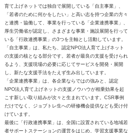
育て上げネットでは独自で展開している「自主事業」、
「若者のために何かをしたい」と高い志を持つ企業の方々
と連携・協働して、事業を行っている「企業連携事業」、
厚生労働省が認定し、さまざまな事業・施設展開を行って
いる「行政連携事業」の3つを主軸とし活動しています。
「自主事業」は、私たち、認定NPO法人育て上げネット
「カードを使った、楽しく面白い授業でした。カードで決
の支援の核となる部分です。若者が最良の支援を受けられ
まる人生ではなく、自分でしっかりと人生を決めたいと思
るよう、支援現場の必要に応じてサービスを開発・展開
いました」
し、新たな支援手法をたえず生み出しています。
「お金の大切さ、仕事、今後こうしたい！という希望が少
「企業連携事業」は、各企業ならではの強みと、認定
しでも増えたことに、自分でもうれしくなりました」
NPO法人育て上げネットの支援ノウハウが相乗効果を起
「生活に必要なお金のことが知れてよかったです。今後ど
こす新しい取り組みが次々と生まれています。CSR事例
ういう生活をしていけばいいかイメージがつきました」
だけでなく、ジョブトレ生への研修機会提供なども受け付
けています。
■育て上げネットのキャリア教育
最後に「行政連携事業」は、全国に設置されている地域若
者サポートステーションの運営をはじめ、学習支援事業な