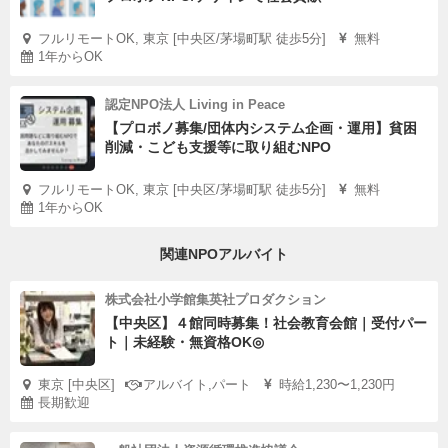
フルリモートOK, 東京 [中央区/茅場町駅 徒歩5分]
無料
1年からOK
認定NPO法人 Living in Peace
【プロボノ募集/団体内システム企画・運用】貧困
削減・こども支援等に取り組むNPO
フルリモートOK, 東京 [中央区/茅場町駅 徒歩5分]
無料
1年からOK
関連NPOアルバイト
株式会社小学館集英社プロダクション
【中央区】４館同時募集！社会教育会館｜受付パー
ト｜未経験・無資格OK◎
東京 [中央区]
アルバイト,パート
時給1,230〜1,230円
長期歓迎