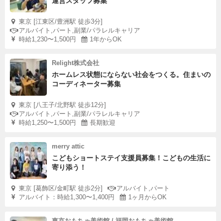
運営スタッフ募集
東京 [江東区/豊洲駅 徒歩3分]
アルバイト,パート,副業/パラレルキャリア
時給1,230〜1,500円
1年からOK
Relight株式会社
ホームレス状態にならない社会をつくる。住まいの
コーディネーター募集
東京 [八王子/北野駅 徒歩12分]
アルバイト,パート,副業/パラレルキャリア
時給1,250〜1,500円
長期歓迎
merry attic
こどもショートステイ支援員募集！こどもの生活に
寄り添う！
東京 [葛飾区/金町駅 徒歩2分]
アルバイト,パート
アルバイト：時給1,300〜1,400円
1ヶ月からOK
東京おもちゃ美術館 / 福岡おもちゃ美術館