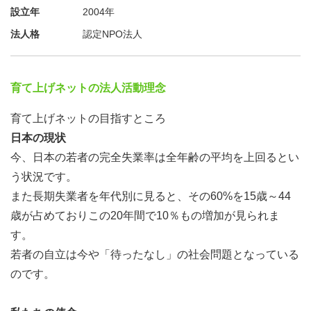
設立年
2004年
職業や月収、暮らし方などを設定したカードで将来の生活
法人格
認定NPO法人
をシミュレーション
育て上げネットの法人活動理念
育て上げネットの目指すところ
日本の現状
今、日本の若者の完全失業率は全年齢の平均を上回るとい
う状況です。
また長期失業者を年代別に見ると、その60%を15歳～44
歳が占めておりこの20年間で10％もの増加が見られま
す。
若者の自立は今や「待ったなし」の社会問題となっている
のです。
グループで話し合ったり友達と相談したりして、楽しみな