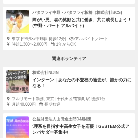
バタフライ中野・バタフライ板橋（株式会社BCS)
障がい児、者の笑顔と共に働き、共に成長しよう！
(中野・パート アルバイト)
東京 [中野区/中野駅 徒歩12分]
アルバイト,パート
時給1,300〜2,000円
1年からOK
関連ボランティア
株式会社NIJIN
インターン｜あなたの不登校の過去が、誰かの力に
なる！
フルリモート勤務, 東京 [千代田区/有楽町駅 徒歩1分]
月給40,000円
長期歓迎
公益財団法人山田進太郎D&I財団
\理系を目指す中高生女子を応援！GoSTEM公式ア
ンバサダー募集中/