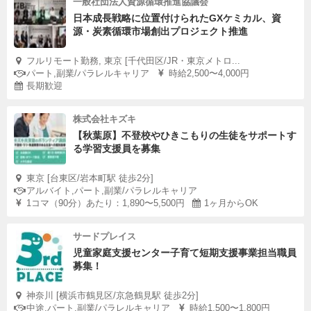
一般社団法人資源循環推進協議会
日本成長戦略に位置付けられたGXケミカル、資
源・炭素循環市場創出プロジェクト推進
フルリモート勤務, 東京 [千代田区/JR・東京メトロ...
パート,副業/パラレルキャリア
時給2,500〜4,000円
長期歓迎
株式会社キズキ
【秋葉原】不登校やひきこもりの生徒をサポートす
る学習支援員を募集
東京 [台東区/岩本町駅 徒歩2分]
アルバイト,パート,副業/パラレルキャリア
1コマ（90分）あたり：1,890〜5,500円
1ヶ月からOK
サードプレイス
児童家庭支援センター子育て短期支援事業担当職員
募集！
神奈川 [横浜市鶴見区/京急鶴見駅 徒歩2分]
中途,パート,副業/パラレルキャリア
時給1,500〜1,800円