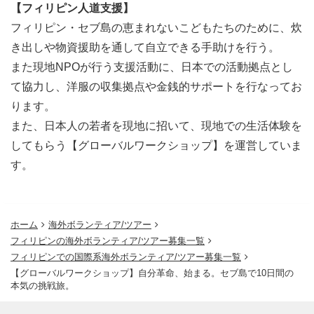
という方はぜひセブ島に足を踏み入れましょう！
【フィリピン人道支援】
フィリピン・セブ島の恵まれないこどもたちのために、炊
個別オンライン説明会！毎日実施中！
き出しや物資援助を通して自立できる手助けを行う。
また現地NPOが行う支援活動に、日本での活動拠点とし
本ページからお問い合わせいただいた方へ、個別説明会の
て協力し、洋服の収集拠点や金銭的サポートを行なってお
日程についてご連絡をさせていただきます。
ります。
メールが届きましたらご返信をよろしくお願いします！
また、日本人の若者を現地に招いて、現地での生活体験を
してもらう【グローバルワークショップ】を運営していま
す。
ホーム
海外ボランティア/ツアー
フィリピンの海外ボランティア/ツアー募集一覧
フィリピンでの国際系海外ボランティア/ツアー募集一覧
【グローバルワークショップ】自分革命、始まる。セブ島で10日間の
本気の挑戦旅。