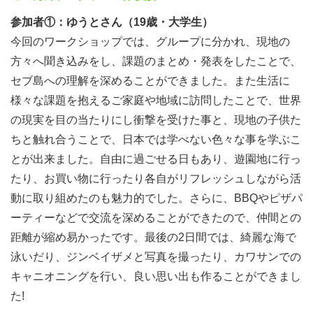
参加者①：ゆうとさん（19歳・大学生）
今回のワークショップでは、グループに分かれ、現地の
方々へ聞き込みをし、課題のまとめ・発表をしたことで、
セブ島への理解を深めることができました。また生活に
様々な課題を抱えるご家庭や地域に訪問したことで、世界
の現実を目の当たりにし衝撃を受けた事と、現地の子供た
ちと触れ合うことで、日本では学べない色々な事を学ぶこ
とが出来ました。自由に過ごせる日もあり、遊園地に行っ
たり、お買い物に行ったり各自がリフレッシュしながら活
【現地渡航】
動に取り組めたのも魅力的でした。さらに、BBQやピザパ
各自、「セブ・マクタン国際空港」までの航空券を2/6ま
ーティーなどで交流を深めることができたので、仲間との
でに入国できるように購入！早めに購入することが安く買
距離が縮め易かったです。最後の2日間では、綺麗な海で
える秘訣！
泳いだり、ジンベイザメと写真を撮ったり、カワサンでの
※購入方法がわからない方は、運営事務局やリーダーへ相
キャニオニングを行い、良い思い出も作ることができまし
談してください。
た!
※宿泊施設は前日からチェックイン可能です。それより早