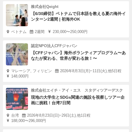
株式会社Qeight
【6/30締切】ベトナムで日本語を教える夏の海外イ
ンターン2週間 | 初海外OK
ベトナム
2週間
230,000〜250,000円
認定NPO法人CFFジャパン
【CFFジャパン】海外ボランティアプログラム〜あ
なたが変わる、世界が変わる旅！〜
マレーシア, フィリピン
2026年8月3日(月)~11日(火),他5日程
148,000円
株式会社エイチ・アイ・エス スタディツアーデスク
現地の大学生とSDGs関連の施設を視察しツアー企
画に挑戦！台湾7日間
台湾
2026年8月23日(日)~29日(土),他1日程
188,000〜296,000円