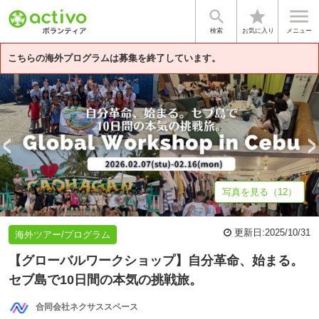


star
基本情報
募集詳細
体験談・雰囲気
企業情報
検索
お気に入り
メニュー
こちらの海外プログラムは募集を終了しています。
写真を見る（12）
更新日:
2025/10/31
海外ツアー/プログラム
【グローバルワークショップ】自分革命、始まる。
セブ島で10日間の本気の挑戦旅。
合同会社ネクサススペース