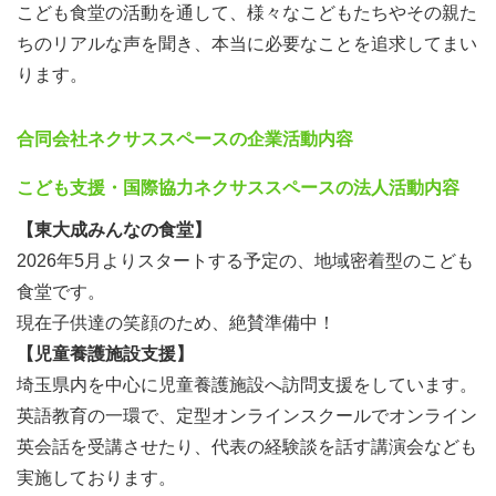
ーバルワークショップ参加認定証」を最終日に差し上げま
こども食堂の活動を通して、様々なこどもたちやその親た
す。
ちのリアルな声を聞き、本当に必要なことを追求してまい
自分の武器を手に入れたい方にもおすすめですよ！
ります。
合同会社ネクサススペースの企業活動内容
同世代のリーダーが完全サポート
起案者の弊団体代表と、セブ島に何度も渡航している皆さ
こども支援・国際協力ネクサススペースの法人活動内容
んと年齢の近いリーダーが皆さんの活動を引率、フルサポ
【東大成みんなの食堂】
ートしますので、ぜひ頼ってくださいね！
2026年5月よりスタートする予定の、地域密着型のこども
でも一つだけ約束してください！このワークショップは常
食堂です。
に自発的な行動をして行くことを目的としています！
現在子供達の笑顔のため、絶賛準備中！
なので頼りっぱなしではなく、一歩踏みだす努力をしてい
【児童養護施設支援】
きましょう！
埼玉県内を中心に児童養護施設へ訪問支援をしています。
英語教育の一環で、定型オンラインスクールでオンライン
「これから自分を変えたい！」
英会話を受講させたり、代表の経験談を話す講演会なども
「一歩踏み出したい！」
実施しております。