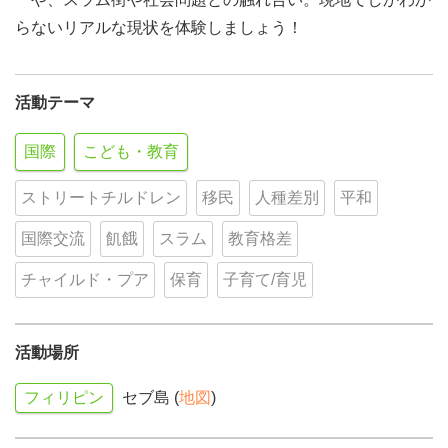
らないリアルな現状を体験しましょう！
活動テーマ
国際
こども・教育
ストリートチルドレン
移民
人種差別
平和
国際交流
飢餓
スラム
教育格差
チャイルド・プア
保育
子育て/育児
活動場所
フィリピン
セブ島 (
地図
)