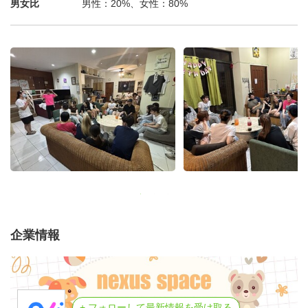
【7日目：休暇日】
男女比
男性：20%、女性：80%
おやすみの日は、思いっきり羽を伸ばそう！
買い物するもよし、セブ市内のおすすめカフェに行くもよ
し、各自の時間を楽しんでリラックスしよう！
【8日目〜9日目：現地NPO法人と巡るスタディツアー&フ
ィーディングプログラム】
フィリピン セブ島＝観光地というイメージの裏側に隠れ
てしまう貧困の実態を、皆さん自身の目で見て、肌で感じ
ることのできるプログラムです。NPO法人の方のプレゼ
ンテーションから始まり、貧困地域への訪問、子どもたち
との交流をきっかけに、よりフィリピンのことを知っても
らいます。
【10日目：ワークショップ最終日&ラストパーティー】
企業情報
ワークショップの最終日は、前の週にインタビューをした
内容をまとめて、いよいよ最後にはチームごとに発表をし
ましょう。各チーム10-15分くらいでまとめて、これまで
+ フォローして最新情報を受け取る