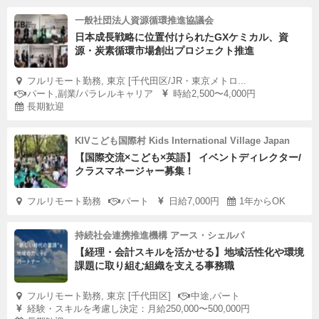
一般社団法人資源循環推進協議会
日本成長戦略に位置付けられたGXケミカル、資
源・炭素循環市場創出プロジェクト推進
フルリモート勤務, 東京 [千代田区/JR・東京メトロ...
パート,副業/パラレルキャリア
時給2,500〜4,000円
長期歓迎
KIVこども国際村 Kids International Village Japan
【国際交流×こども×英語】 イベントディレクター/
クラスマネージャー募集！
フルリモート勤務
パート
日給7,000円
1年からOK
持続社会連携推進機構 アース・シェルパ
【経理・会計スキルを活かせる】地域活性化や環境
課題に取り組む組織を支える事務職
フルリモート勤務, 東京 [千代田区]
中途,パート
経験・スキルを考慮し決定：月給250,000〜500,000円