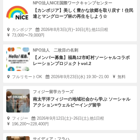
NPO法人NICE国際ワークキャンプセンター
【カンボジア】美しく豊かな故郷を取り戻す！住民
達とマングローブ林の再生をしよう☆
カンボジア
2026年8月3日(月)~10日(月),他11日程
73,000〜79,000円
NPO法人 二枚目の名刺
【メンバー募集】福島12市町村ソーシャルコラボ
レーションプロジェクトvol.2
フルリモートOK
2026年9月23日(水) 19:30~21:00
無料
フィジー留学カラーズ
南太平洋フィジーの地域社会から学ぶ ソーシャル
アクション×ウェルビーイング留学
フィジー
2026年9月12日(土)~26日(土),他1日程
196,200〜228,400円
サイディア・フラハ