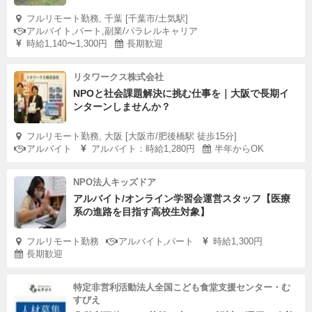
フルリモート勤務, 千葉 [千葉市/土気駅]
アルバイト,パート,副業/パラレルキャリア
時給1,140〜1,300円
長期歓迎
リタワークス株式会社
NPOと社会課題解決に挑む仕事を｜大阪で長期イ
ンターンしませんか？
フルリモート勤務, 大阪 [大阪市/肥後橋駅 徒歩15分]
アルバイト
アルバイト：時給1,280円
半年からOK
NPO法人キッズドア
アルバイト/オンライン学習会運営スタッフ【医療
系の進路を目指す高校生対象】
フルリモート勤務
アルバイト,パート
時給1,300円
長期歓迎
特定非営利活動法人全国こども食堂支援センター・む
すびえ