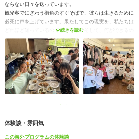
ならない日々を送っています。
観光客でにぎわう街角のすぐそばで、彼らは生きるために
必死に声を上げています。果たしてこの現実を、私たちは
続きを読む
どれほど知っているのでしょうか？そして、何ができるの
でしょうか？
今回のグローバルワークショップは、そんな彼らと触れ合
い・交流し、フィリピンのみならず東南アジアが抱える社
会問題と向き合い、かつ「セブ島街頭インタビュー」と題
して、さまざまな課題・研究にチャレンジしてもらうため
の10日間です。
グローバルワークショップの流れ
体験談・雰囲気
この海外プログラムの体験談