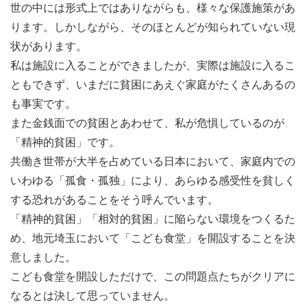
世の中には形式上ではありながらも、様々な保護施策があ
ります。しかしながら、そのほとんどが知られていない現
状があります。
私は施設に入ることができましたが、実際は施設に入るこ
ここまでともに頑張ってきた仲間たちと、セブ島の絶景や
ともできず、いまだに貧困にあえぐ家庭がたくさんあるの
観光スポットを楽しんで、一生の思い出を作ろう！
も事実です。
行く場所は、事前のワークショップでみんなで決めるの
また金銭面での貧困とあわせて、私が危惧しているのが
で、本当にみんなが楽しめる旅プランが作れるよ！
「精神的貧困」です。
【帰国日】
共働き世帯が大半を占めている日本において、家庭内での
10日間の濃すぎるセブ島生活はこれでおしまい！
いわゆる「孤食・孤独」により、あらゆる感受性を貧しく
惜しみながら帰国をします。ここでの経験を活かして、日
する恐れがあることをそう呼んでいます。
本での生活に戻ります…。
「精神的貧困」「相対的貧困」に陥らない環境をつくるた
め、地元埼玉において「こども食堂」を開設することを決
今後の進学や就活の武器に？NPO法人認定の参加証明書
意しました。
が手に入る！
こども食堂を開設しただけで、この問題点たちがクリアに
今後の進学、就職、転職に有利に働くかもしれない「グロ
なるとは決して思っていません。