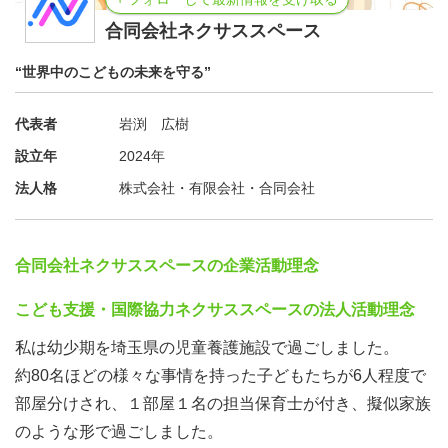
の成果を存分に伝えてください！
合同会社ネクサススペース
【11日目：思い出旅】
みんなで行く場所を決めて、最後の思い出をたくさん作ろ
“世界中のこどもの未来を守る”
う！！
代表者
岩渕 広樹
設立年
2024年
法人格
株式会社・有限会社・合同会社
合同会社ネクサススペースの企業活動理念
こども支援・国際協力ネクサススペースの法人活動理念
私は幼少期を埼玉県の児童養護施設で過ごしました。
約80名ほどの様々な事情を持った子どもたちが6人程度で
部屋分けされ、１部屋１名の担当保育士が付き、擬似家族
のような形で過ごしました。