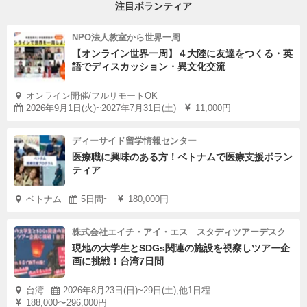
注目ボランティア
NPO法人教室から世界一周
【オンライン世界一周】４大陸に友達をつくる・英
語でディスカッション・異文化交流
オンライン開催/フルリモートOK
2026年9月1日(火)~2027年7月31日(土)
11,000円
ディーサイド留学情報センター
医療職に興味のある方！ベトナムで医療支援ボラン
ティア
ベトナム
5日間~
180,000円
株式会社エイチ・アイ・エス スタディツアーデスク
現地の大学生とSDGs関連の施設を視察しツアー企
画に挑戦！台湾7日間
台湾
2026年8月23日(日)~29日(土),他1日程
188,000〜296,000円