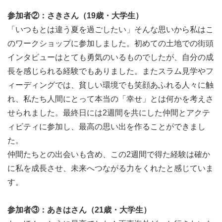
めに到着したい方も相談してください。
参加者②：さきさん（19歳・大学生）
【1日目：ファーストミーティング・ウェルカムパーティ
「いつもとは違う夏を過ごしたい」そんな思いから私はこ
ー】
のワークショップに参加しました。初めての土地での街頭
あらためて、チームメンバーや宿泊施設の方へ自己紹介や
インタビューはとても勇気のいるものでしたが、自分の成
ワークショップへ取り組む姿勢などを意識合わせしましょ
長を感じられる経験でもありました。またスラム見学やフ
う。夜は、みんなと一緒にBBQなどしながらウェルカムパ
ィーディングでは、貧しい環境でも笑顔あふれる人々に触
ーティーで親睦を深めましょう！
れ、私たち人間にとって本当の「幸せ」とは何かを考えさ
【２日目：アイランドホッピング】
せられました。最終日には2週間を共にした仲間とアクテ
フィリピンには7,000以上の島があります。今回のワーク
ィビティに参加し、最高の思い出を作ることができまし
ショップをきっかけに集まったメンバー全員で、常夏の南
た。
国マリンアクティビティを楽しみましょう！
仲間たちとの出会いも含め、この2週間で得た経験は確か
に私を成長させ、未来へつながる力をくれたと感じていま
す。
参加者③：あきはさん（21歳・大学生）