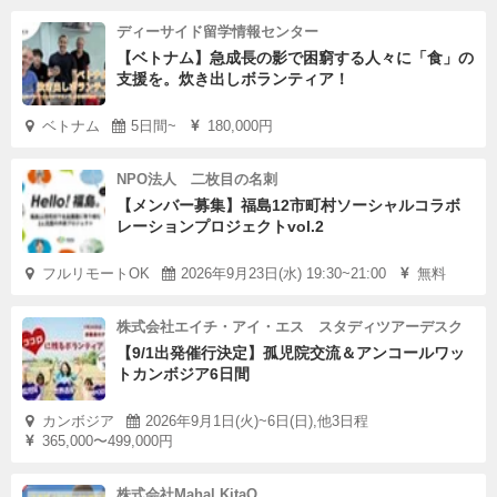
ディーサイド留学情報センター
【ベトナム】急成長の影で困窮する人々に「食」の
支援を。炊き出しボランティア！
ベトナム
5日間~
180,000円
NPO法人 二枚目の名刺
【メンバー募集】福島12市町村ソーシャルコラボ
レーションプロジェクトvol.2
フルリモートOK
2026年9月23日(水) 19:30~21:00
無料
株式会社エイチ・アイ・エス スタディツアーデスク
【9/1出発催行決定】孤児院交流＆アンコールワッ
トカンボジア6日間
カンボジア
2026年9月1日(火)~6日(日),他3日程
365,000〜499,000円
株式会社Mahal.KitaQ