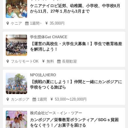
ケニアナイロビ近郊、幼稚園、小学校、中学校8月
から11月、27年１月から3月まで
ケニア
1週間~
35,000円
学生団体Get CHANCE
【運営の高校生・大学生大募集！】学生で教育格差
を解消しよう！
フルリモートOK
無料
長期歓迎
NPO法人HERO
【挑戦の夏にしよう！】仲間と一緒にカンボジアに
学校をつくる旅ぼら
カンボジア
1週間
53,000〜128,000円
株式会社ピース・イン・ツアー
カンボジア／栄養教育ボランティア／SDGｓ貧困
をなくそう！／お菓子を届ける