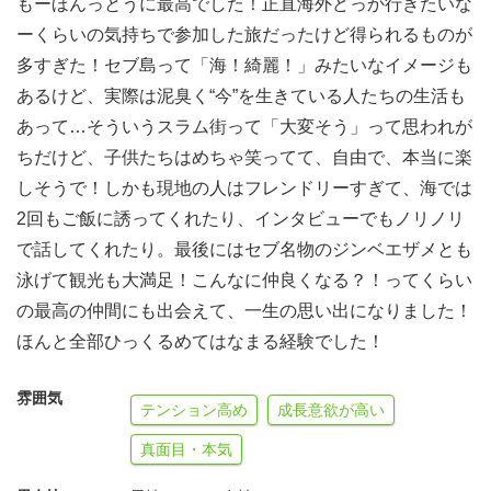
もーほんっとうに最高でした！正直海外どっか行きたいな
ーくらいの気持ちで参加した旅だったけど得られるものが
多すぎた！セブ島って「海！綺麗！」みたいなイメージも
あるけど、実際は泥臭く“今”を生きている人たちの生活も
あって…そういうスラム街って「大変そう」って思われが
ちだけど、子供たちはめちゃ笑ってて、自由で、本当に楽
しそうで！しかも現地の人はフレンドリーすぎて、海では
2回もご飯に誘ってくれたり、インタビューでもノリノリ
で話してくれたり。最後にはセブ名物のジンベエザメとも
【3日目〜6日目：ワークショップ】
泳げて観光も大満足！こんなに仲良くなる？！ってくらい
事前にチームごとに決めたテーマに沿って、街中に繰り出
の最高の仲間にも出会えて、一生の思い出になりました！
してワークショップに取り組みましょう。
ほんと全部ひっくるめてはなまる経験でした！
毎日夜チームごとに簡単な報告をしてもらい、ワークショ
雰囲気
ップ最終日はその成果を発表してもらいます！
テンション高め
成長意欲が高い
チームで団結して、自分自身やチームのためになる成果物
真面目・本気
を作れるように積極的に活動しましょう。