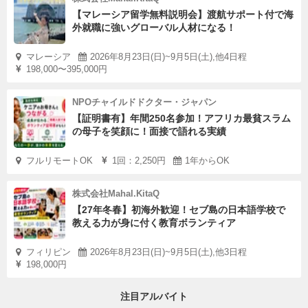
【マレーシア留学無料説明会】渡航サポート付で海
外就職に強いグローバル人材になる！
マレーシア
2026年8月23日(日)~9月5日(土),他4日程
198,000〜395,000円
NPOチャイルドドクター・ジャパン
【証明書有】年間250名参加！アフリカ最貧スラム
の母子を笑顔に！面接で語れる実績
フルリモートOK
1回：2,250円
1年からOK
株式会社Mahal.KitaQ
【27年冬春】初海外歓迎！セブ島の日本語学校で
教える力が身に付く教育ボランティア
フィリピン
2026年8月23日(日)~9月5日(土),他3日程
198,000円
注目アルバイト