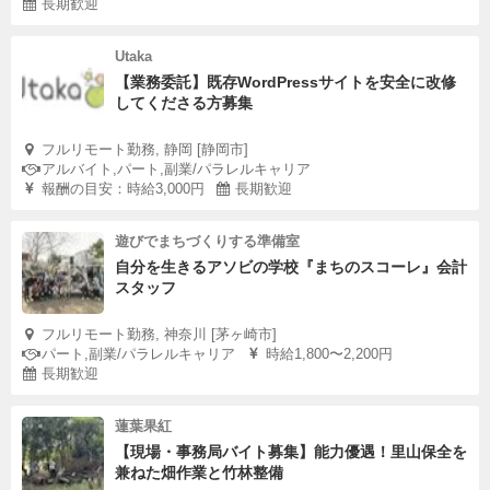
長期歓迎
Utaka
【業務委託】既存WordPressサイトを安全に改修
してくださる方募集
フルリモート勤務, 静岡 [静岡市]
アルバイト,パート,副業/パラレルキャリア
報酬の目安：時給3,000円
長期歓迎
遊びでまちづくりする準備室
自分を生きるアソビの学校『まちのスコーレ』会計
スタッフ
フルリモート勤務, 神奈川 [茅ヶ崎市]
パート,副業/パラレルキャリア
時給1,800〜2,200円
長期歓迎
蓮葉果紅
【現場・事務局バイト募集】能力優遇！里山保全を
兼ねた畑作業と竹林整備