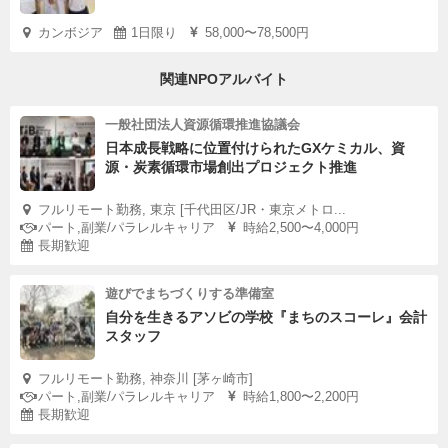
カンボジア
1日限り
58,000〜78,500円
関連NPOアルバイト
一般社団法人資源循環推進協議会
日本成長戦略に位置付けられたGXケミカル、資
源・炭素循環市場創出プロジェクト推進
フルリモート勤務, 東京 [千代田区/JR・東京メトロ...
パート,副業/パラレルキャリア
時給2,500〜4,000円
長期歓迎
遊びでまちづくりする準備室
自分を生きるアソビの学校『まちのスコーレ』会計
スタッフ
フルリモート勤務, 神奈川 [茅ヶ崎市]
パート,副業/パラレルキャリア
時給1,800〜2,200円
長期歓迎