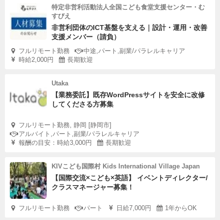
特定非営利活動法人全国こども食堂支援センター・む
すびえ
非営利団体のICT基盤を支える｜設計・運用・改善
支援メンバー（請負）
フルリモート勤務
中途,パート,副業/パラレルキャリア
時給2,000円
長期歓迎
Utaka
【業務委託】既存WordPressサイトを安全に改修
してくださる方募集
フルリモート勤務, 静岡 [静岡市]
アルバイト,パート,副業/パラレルキャリア
報酬の目安：時給3,000円
長期歓迎
KIVこども国際村 Kids International Village Japan
【国際交流×こども×英語】 イベントディレクター/
クラスマネージャー募集！
フルリモート勤務
パート
日給7,000円
1年からOK