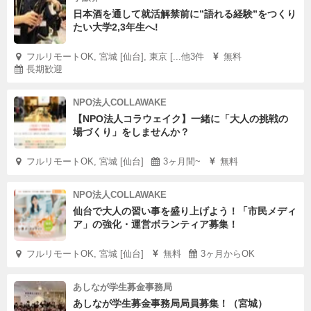
日本酒を通して就活解禁前に”語れる経験”をつくり
たい大学2,3年生へ!
フルリモートOK, 宮城 [仙台], 東京 [...他3件
無料
長期歓迎
NPO法人COLLAWAKE
【NPO法人コラウェイク】一緒に「大人の挑戦の
場づくり」をしませんか？
フルリモートOK, 宮城 [仙台]
3ヶ月間~
無料
NPO法人COLLAWAKE
仙台で大人の習い事を盛り上げよう！「市民メディ
ア」の強化・運営ボランティア募集！
フルリモートOK, 宮城 [仙台]
無料
3ヶ月からOK
あしなが学生募金事務局
あしなが学生募金事務局局員募集！（宮城）