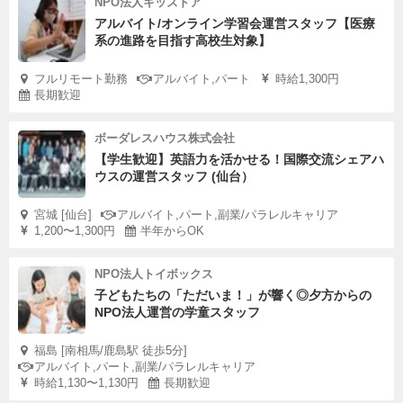
NPO法人キッズドア
アルバイト/オンライン学習会運営スタッフ【医療
系の進路を目指す高校生対象】
フルリモート勤務
アルバイト,パート
時給1,300円
長期歓迎
ボーダレスハウス株式会社
【学生歓迎】英語力を活かせる！国際交流シェアハ
ウスの運営スタッフ (仙台）
宮城 [仙台]
アルバイト,パート,副業/パラレルキャリア
1,200〜1,300円
半年からOK
NPO法人トイボックス
子どもたちの「ただいま！」が響く◎夕方からの
NPO法人運営の学童スタッフ
福島 [南相馬/鹿島駅 徒歩5分]
アルバイト,パート,副業/パラレルキャリア
時給1,130〜1,130円
長期歓迎