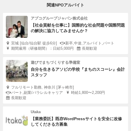
関連NPOアルバイト
アプコグループジャパン株式会社
【社会貢献を仕事に】国際的な社会問題や国際問題
の解決に協力してみませんか？
宮城 [仙台/仙台駅 徒歩6分]
新卒,中途,アルバイト,パート
期間雇用（研修期間）：日給5,000円
長期歓迎
遊びでまちづくりする準備室
自分を生きるアソビの学校『まちのスコーレ』会計
スタッフ
フルリモート勤務, 神奈川 [茅ヶ崎市]
パート,副業/パラレルキャリア
時給1,800〜2,200円
長期歓迎
Utaka
【業務委託】既存WordPressサイトを安全に改修
してくださる方募集