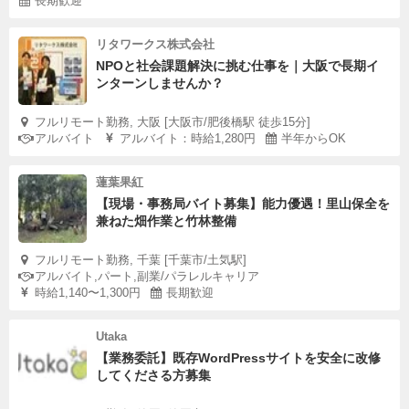
長期歓迎
リタワークス株式会社
NPOと社会課題解決に挑む仕事を｜大阪で長期イ
ンターンしませんか？
フルリモート勤務, 大阪 [大阪市/肥後橋駅 徒歩15分]
アルバイト
アルバイト：時給1,280円
半年からOK
蓮葉果紅
【現場・事務局バイト募集】能力優遇！里山保全を
兼ねた畑作業と竹林整備
フルリモート勤務, 千葉 [千葉市/土気駅]
アルバイト,パート,副業/パラレルキャリア
時給1,140〜1,300円
長期歓迎
Utaka
【業務委託】既存WordPressサイトを安全に改修
してくださる方募集