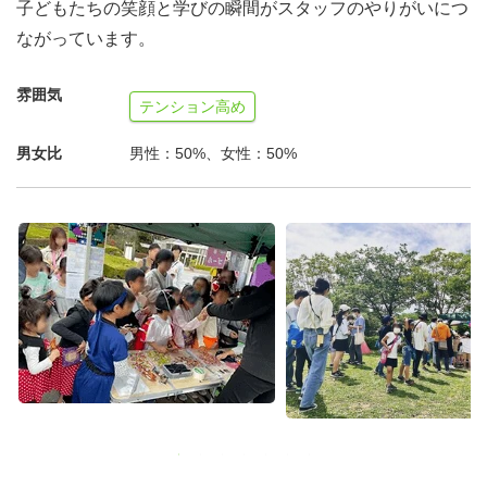
・初回参加（研修）を経て、以後のスケジュールを決定。
子どもたちの笑顔と学びの瞬間がスタッフのやりがいにつ
・連続して参加できる方を優先。
ながっています。
・イベント期間中、会場まで備品を自家用車で搬送してく
れる方、手当付与。（1往復/2000円）
雰囲気
テンション高め
・イベント期間中、自宅、車中等で備品を保管してくれる
男女比
男性：50%、女性：50%
方、手当付与。（1往復/1000円
----------------------------------------------------------------