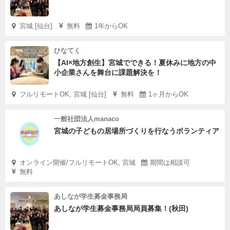
宮城 [仙台]
無料
1年からOK
ひなてく
【AI×地方創生】宮城でできる！夏休みに地方の中
小企業さんを舞台に課題解決を！
フルリモートOK, 宮城 [仙台]
無料
1ヶ月からOK
一般社団法人manaco
宮城の子どもの居場所づくりを行なうボランティア
オンライン開催/フルリモートOK, 宮城
期間は相談可
無料
あしなが学生募金事務局
あしなが学生募金事務局局員募集！(秋田)