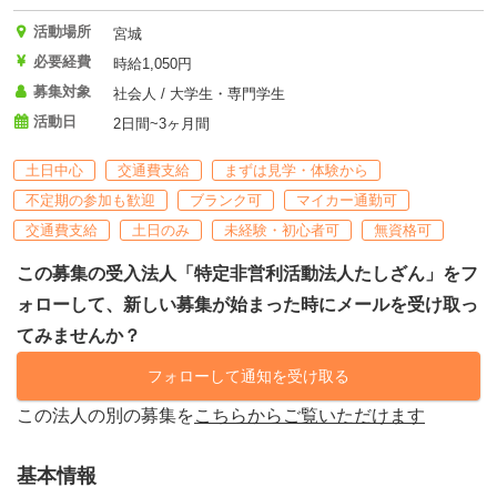
活動場所
宮城
必要経費
時給1,050円
募集対象
社会人 / 大学生・専門学生
活動日
2日間~3ヶ月間
土日中心
交通費支給
まずは見学・体験から
不定期の参加も歓迎
ブランク可
マイカー通勤可
交通費支給
土日のみ
未経験・初心者可
無資格可
この募集の受入法人「特定非営利活動法人たしざん」をフ
ォローして、新しい募集が始まった時にメールを受け取っ
てみませんか？
フォローして通知を受け取る
この法人の別の募集を
こちらからご覧いただけます
基本情報