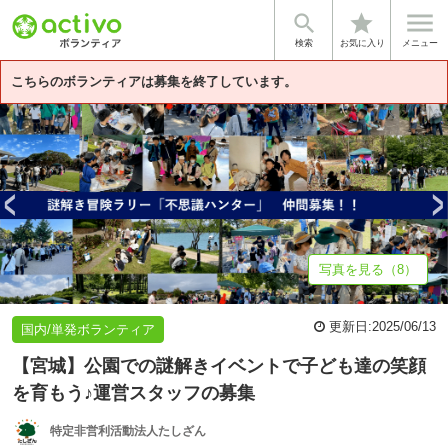


star
基本情報
募集詳細
体験談・雰囲気
法人情報
検索
お気に入り
メニュー
こちらのボランティアは募集を終了しています。
写真を見る（8）
更新日:
2025/06/13
国内/単発ボランティア
【宮城】公園での謎解きイベントで子ども達の笑顔
を育もう♪運営スタッフの募集
特定非営利活動法人たしざん