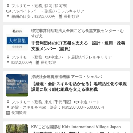
フルリモート勤務, 静岡 [静岡市]
アルバイト,パート,副業/パラレルキャリア
報酬の目安：時給3,000円
長期歓迎
特定非営利活動法人全国こども食堂支援センター・む
すびえ
非営利団体のICT基盤を支える｜設計・運用・改善
支援メンバー（請負）
フルリモート勤務
中途,パート,副業/パラレルキャリア
時給2,000円
長期歓迎
持続社会連携推進機構 アース・シェルパ
【経理・会計スキルを活かせる】地域活性化や環境
課題に取り組む組織を支える事務職
フルリモート勤務, 東京 [千代田区]
中途,パート
経験・スキルを考慮し決定：月給250,000〜500,000円
長期歓迎
KIVこども国際村 Kids International Village Japan