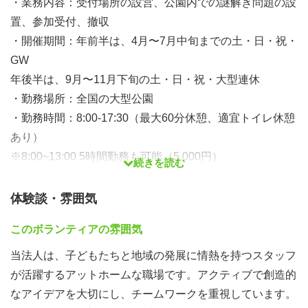
・業務内容：受付場所の設営、公園内での謎解き問題の設
置、参加受付、撤収
・開催期間：年前半は、4月〜7月中旬までの土・日・祝・
GW
年後半は、9月〜11月下旬の土・日・祝・大型連休
・勤務場所：全国の大型公園
・勤務時間：8:00-17:30（最大60分休憩、適宜トイレ休憩
あり）
※8:00~13:00 5時間勤務も可能（5,000円）
続きを読む
・勤務移動：電車・バス・自家用車
・現地集合、現地解散
体験談・雰囲気
・勤務形態は、シフト制
このボランティアの雰囲気
※2週間前までに可能な日時を提出して、2週間前に確定
・交通費は、立替精算
当法人は、子どもたちと地域の発展に情熱を持つスタッフ
※立替分は給与と合わせて振込み（月末締／翌25日振込）
が活躍するアットホームな職場です。アクティブで創造的
※2回目以降より能力に応じて昇給あり。
なアイデアを大切にし、チームワークを重視しています。