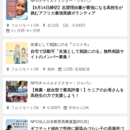
NPOチャイルドドクター・ジャパン
【8月14日締切】志望理由書が最強になる高校生が
挑むアフリカ最強実績ボランティア
フルリモートOK
全12回 1回：4,500円
1ヶ月間~4ヶ月間
友達として相談にのる『ココトモ』
自宅で活動可「友達として相談にのる」無料相談サ
イトのメンバー募集！
フルリモートOK
無料
1日間~長期歓迎
NPOチャイルドドクター・ジャパン
【推薦・総合型で最高評価！】ケニアのお母さんを
高校生の力で支援しよう！
フルリモートOK
6,000円
半年からOK
NPO法人日本教育再興連盟(ROJE)
ギフテッド傾向で学校に馴染みづらい子の居場所づ