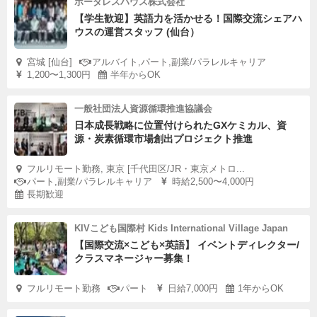
ボーダレスハウス株式会社
【学生歓迎】英語力を活かせる！国際交流シェアハ
ウスの運営スタッフ (仙台）
宮城 [仙台]
アルバイト,パート,副業/パラレルキャリア
1,200〜1,300円
半年からOK
一般社団法人資源循環推進協議会
日本成長戦略に位置付けられたGXケミカル、資
源・炭素循環市場創出プロジェクト推進
フルリモート勤務, 東京 [千代田区/JR・東京メトロ...
パート,副業/パラレルキャリア
時給2,500〜4,000円
長期歓迎
KIVこども国際村 Kids International Village Japan
【国際交流×こども×英語】 イベントディレクター/
クラスマネージャー募集！
フルリモート勤務
パート
日給7,000円
1年からOK