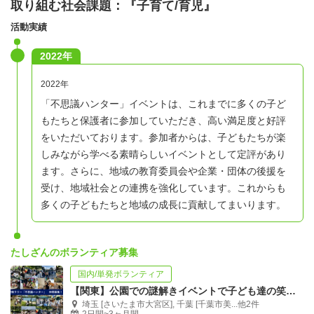
取り組む社会課題：『子育て/育児』
活動実績
2022年
2022年
「不思議ハンター」イベントは、これまでに多くの子ど
もたちと保護者に参加していただき、高い満足度と好評
をいただいております。参加者からは、子どもたちが楽
しみながら学べる素晴らしいイベントとして定評があり
ます。さらに、地域の教育委員会や企業・団体の後援を
受け、地域社会との連携を強化しています。これからも
多くの子どもたちと地域の成長に貢献してまいります。
たしざんのボランティア募集
国内/単発ボランティア
【関東】公園での謎解きイベントで子ども達の笑顔を育もう♪運営リーダー候補の募集
埼玉 [さいたま市大宮区], 千葉 [千葉市美...他2件