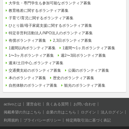
大学生・専門学生も参加可能なボランティア募集
教育格差に関するボランティア募集
子育て/育児に関するボランティア募集
ひとり親/母子家庭支援に関するボランティア募集
特定非営利活動法人/NPO法人のボランティア募集
有償ボランティア募集
2,3日ボランティア募集
1週間以内ボランティア募集
1週間〜1ヶ月ボランティア募集
1〜3ヶ月ボランティア募集
週2〜3回ボランティア募集
週末/土日中心,ボランティア募集
交通費支給のボランティア募集
公園のボランティア募集
本のボランティア募集
歴史のボランティア募集
自然体験のボランティア募集
観光のボランティア募集
activoとは
運営会社
良くある質問
お問い合わせ
掲載希望の方はこちら
企業の方はこちら
ログイン
法人ログイン
利用規約
プライバシーポリシー
特定商取引法に基づく表記