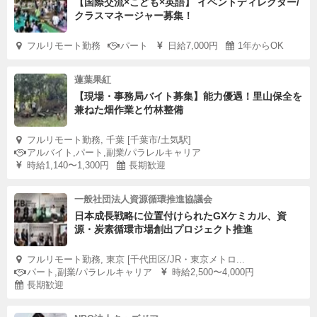
【国際交流×こども×英語】 イベントディレクター/
クラスマネージャー募集！
フルリモート勤務
パート
日給7,000円
1年からOK
蓮葉果紅
【現場・事務局バイト募集】能力優遇！里山保全を
兼ねた畑作業と竹林整備
フルリモート勤務, 千葉 [千葉市/土気駅]
アルバイト,パート,副業/パラレルキャリア
時給1,140〜1,300円
長期歓迎
一般社団法人資源循環推進協議会
日本成長戦略に位置付けられたGXケミカル、資
源・炭素循環市場創出プロジェクト推進
フルリモート勤務, 東京 [千代田区/JR・東京メトロ...
パート,副業/パラレルキャリア
時給2,500〜4,000円
長期歓迎