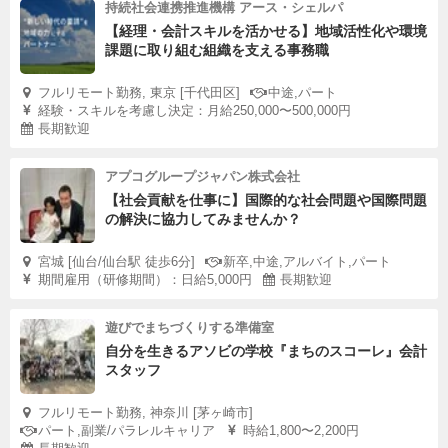
持続社会連携推進機構 アース・シェルパ
【経理・会計スキルを活かせる】地域活性化や環境
課題に取り組む組織を支える事務職
フルリモート勤務, 東京 [千代田区]
中途,パート
経験・スキルを考慮し決定：月給250,000〜500,000円
長期歓迎
アプコグループジャパン株式会社
【社会貢献を仕事に】国際的な社会問題や国際問題
の解決に協力してみませんか？
宮城 [仙台/仙台駅 徒歩6分]
新卒,中途,アルバイト,パート
期間雇用（研修期間）：日給5,000円
長期歓迎
遊びでまちづくりする準備室
自分を生きるアソビの学校『まちのスコーレ』会計
スタッフ
フルリモート勤務, 神奈川 [茅ヶ崎市]
パート,副業/パラレルキャリア
時給1,800〜2,200円