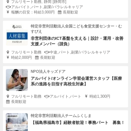
フルリモート勤務, 静岡 [静岡市]
アルバイト,パート,副業/パラレルキャリア
報酬の目安：時給3,000円
長期歓迎
特定非営利活動法人全国こども食堂支援センター・む
すびえ
非営利団体のICT基盤を支える｜設計・運用・改善
支援メンバー（請負）
フルリモート勤務
中途,パート,副業/パラレルキャリア
時給2,000円
長期歓迎
NPO法人キッズドア
アルバイト/オンライン学習会運営スタッフ【医療
系の進路を目指す高校生対象】
フルリモート勤務
アルバイト,パート
時給1,300円
長期歓迎
特定非営利活動法人チームふくしま
【福島県福島市】経験者歓迎！事務パート 募集！