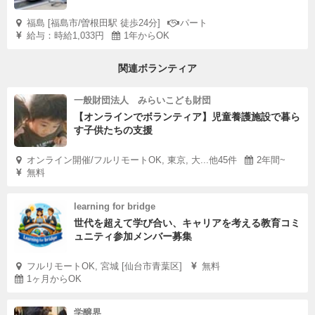
福島 [福島市/曽根田駅 徒歩24分]
パート
給与：時給1,033円
1年からOK
関連ボランティア
一般財団法人 みらいこども財団
【オンラインでボランティア】児童養護施設で暮ら
す子供たちの支援
オンライン開催/フルリモートOK, 東京, 大...他45件
2年間~
無料
learning for bridge
世代を超えて学び合い、キャリアを考える教育コミ
ュニティ参加メンバー募集
フルリモートOK, 宮城 [仙台市青葉区]
無料
1ヶ月からOK
学醸界