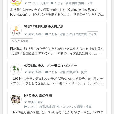
フィリピン,東京
こども・教育,国際,貧困・人権
より豊かな未来のための基盤を創ります（Caring for the Future
Foundation）。 ビジョンを実現するために、 世界の子どもたちの支
援を中心とした国際協力活動を通じて、 ...
特定非営利活動法人PLAS
東京,渋谷区
こども・教育,その他,中間支援
エイズ
シングルマザー
PLASは、取り残された子どもたちが前向きに生きられる社会を目指
し活動する国際協力NGOです。 日本初のエイズ孤児に特化した
NGOで、2005年12月に設立されました。現在はウガンダ共和国、
ケニ...
公益財団法人 ハーモニィセンター
東京,渋谷区
こども・教育,国際,震災・災害
1961年に全国の恵まれない子ども達のための巡回子供会ボランテ
ィアグループとして誕生した「ハーモニィ・サークル」は、｢40日間
ヨーロッパ一人旅（ＦＴE）｣で出会った「ポニー」により日本初の
「ポ...
NPO法人 森の学校
中央区,東京
こども・教育,地域活性化・まちづくり,環境・農業
「NPO法人 森の学校」は、"いのちのつながり"をテーマに、1993年