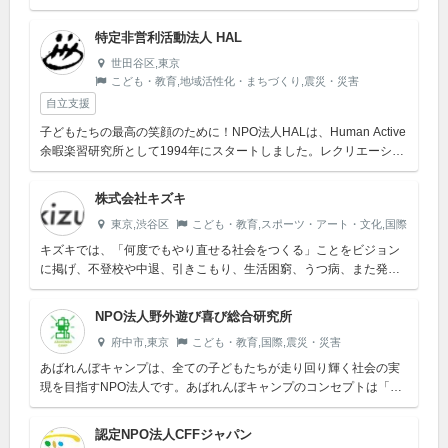
とによって、地域社会との繋がりを強化すると同時に、健全なまち
づくり、バリア...
特定非営利活動法人 HAL
世田谷区,東京
こども・教育,地域活性化・まちづくり,震災・災害
自立支援
子どもたちの最高の笑顔のために！NPO法人HALは、Human Active
余暇楽習研究所として1994年にスタートしました。レクリエーショ
ンのノーマライゼーションを基本理念とし、健常児・障が...
株式会社キズキ
東京,渋谷区
こども・教育,スポーツ・アート・文化,国際
キズキでは、「何度でもやり直せる社会をつくる」ことをビジョン
に掲げ、不登校や中退、引きこもり、生活困窮、うつ病、また発達
障害など、様々な困難に直面した方たちに向けた事業を展開してい
ます。様々な理...
NPO法人野外遊び喜び総合研究所
府中市,東京
こども・教育,国際,震災・災害
あばれんぼキャンプは、全ての子どもたちが走り回り輝く社会の実
現を目指すNPO法人です。あばれんぼキャンプのコンセプトは「み
んなのとっておきのバ」。《バ》とカタカナにしたのは、そこに3つ
の意味を込...
認定NPO法人CFFジャパン