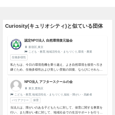
Curiosity(キュリオシティ)と似ている団体
認定NPO法人 自然環境復元協会
新宿区,東京
こども・教育,地域活性化・まちづくり,環境・農業
生物多様性
私たちは、今日の環境危機を乗り越え、よき自然環境を後世へ引き
継ぐため、生物多様性および美しい景観の回復、ならびにそれらを
維持保全する地域社会の人の輪の醸成に向けて力を注ぎます。
NPO法人 アフタースクールの会
東京,豊島区
こども・教育,地域活性化・まちづくり,福祉・障がい・高齢者
バリアフリー
保育
当法人は、障がいのある子どもたちに対して、保育に関する事業を
行い、また障がい者に対して、地域社会での生活サポートを行うこ