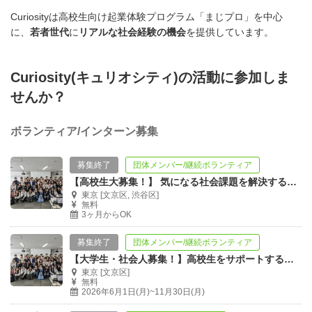
Curiosityは高校生向け起業体験プログラム「まじプロ」を中心
に、
若者世代
に
リアルな社会経験の機会
を提供しています。
Curiosity(キュリオシティ)の活動に参加しま
せんか？
ボランティア/インターン募集
募集終了
団体メンバー/継続ボランティア
【高校生大募集！】 気になる社会課題を解決する事業を立案＆実施｜まじプロ2026
東京 [文京区, 渋谷区]
無料
3ヶ月からOK
募集終了
団体メンバー/継続ボランティア
【大学生・社会人募集！】高校生をサポートする伴走スタッフ募集！
東京 [文京区]
無料
2026年6月1日(月)~11月30日(月)