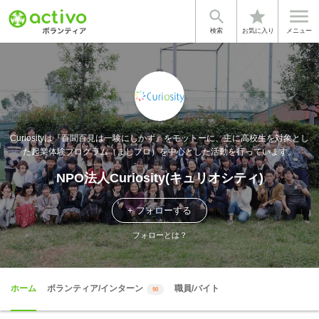


star
検索
お気に入り
メニュー
Curiosityは『百聞百見は一験にしかず』をモットーに、主に高校生を対象とし
た起業体験プログラム（まじプロ）を中心とした活動を行っています。
NPO法人Curiosity(キュリオシティ)
+ フォローする
フォローとは？
ホーム
ボランティア/インターン
職員/バイト
90