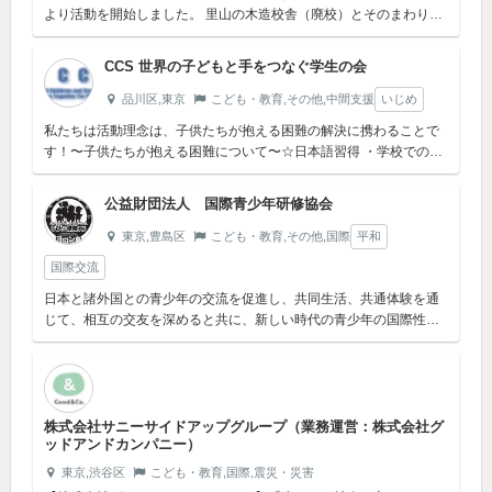
より活動を開始しました。 里山の木造校舎（廃校）とそのまわりの
自然を主なフィールドに、自然体験、野外教育、環境教育、食育
な...
CCS 世界の子どもと手をつなぐ学生の会
品川区,東京
こども・教育,その他,中間支援
いじめ
私たちは活動理念は、子供たちが抱える困難の解決に携わることで
す！〜子供たちが抱える困難について〜☆日本語習得 ・学校での日
本語指導が不十分（量・質ともに）・学校での日本語学習に追いつ
かない ・家...
公益財団法人 国際青少年研修協会
東京,豊島区
こども・教育,その他,国際
平和
国際交流
日本と諸外国との青少年の交流を促進し、共同生活、共通体験を通
じて、相互の交友を深めると共に、新しい時代の青少年の国際性の
涵養に資することを目的としています。青少年活動のリーダー育成
にも力を入れ、...
株式会社サニーサイドアップグループ（業務運営：株式会社グ
ッドアンドカンパニー）
東京,渋谷区
こども・教育,国際,震災・災害