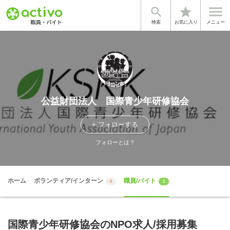


star
検索
お気に入り
メニュー
公益財団法人 国際青少年研修協会
+ フォローする
フォローとは？
ホーム
ボランティア/インターン
職員/バイト
8
1
国際青少年研修協会のNPO求人/採用募集