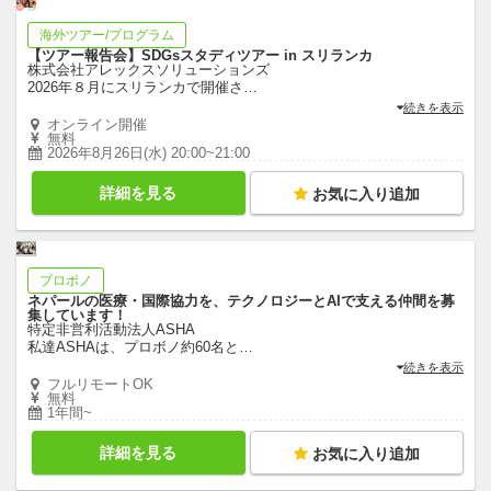
海外ツアー/プログラム
【ツアー報告会】SDGsスタディツアー in スリランカ
株式会社アレックスソリューションズ
2026年８月にスリランカで開催さ
…
続きを表示
オンライン開催
無料
2026年8月26日(水) 20:00~21:00
詳細を見る
お気に入り追加
プロボノ
ネパールの医療・国際協力を、テクノロジーとAIで支える仲間を募
集しています！
特定非営利活動法人ASHA
私達ASHAは、プロボノ約60名と
…
続きを表示
フルリモートOK
無料
1年間~
詳細を見る
お気に入り追加