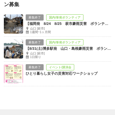
ン募集
募集終了
国内/単発ボランティア
【福岡発 8/24 8/25 萩市豪雨災害 ボランティア募集！】
山口 [萩市]
1週間~1ヶ月間
募集終了
国内/単発ボランティア
【8/31(土)博多駅発 山口・島根豪雨災害 ボランティア大募集！】
山口 [萩市]
1日限り
募集終了
イベント/講演会
ひとり暮らし女子の災害対応ワークショップ