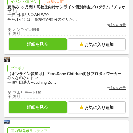
イベント/講演会
締切6日前
夏休み1ヶ月間！高校生向けオンライン個別伴走プログラム「チャオ
ゼ！」
一般社団法人OWN WAY
チャオゼ！は、高校生が自分のやりた
…
続きを表示
オンライン開催
無料
詳細を見る
お気に入り追加
プロボノ
【オンライン参加可】 Zero-Dose Children向けプロボノワーカー
みんなのさいわい
一般社団法人Reaching Ze
…
続きを表示
フルリモートOK
無料
詳細を見る
お気に入り追加
国内/単発ボランティア