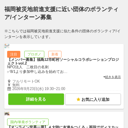
福岡被災地前進支援に近い団体のボランティ
ア/インターン募集
※こちらでは福岡被災地前進支援に似た条件の団体のボランティア/イ
ンターンを表示しています。
注目
プロボノ
新着
【メンバー募集】福島12市町村ソーシャルコラボレーションプロジ
ェクトvol.2
NPO法人 二枚目の名刺
✅8/1より参加申し込みを始めてお
…
続きを表示
フルリモートOK
無料
2026年9月23日(水) 19:30~21:00
詳細を見る
お気に入り追加
国内/単発ボランティア
【オンライン世界一周】４大陸に友達をつくる・英語でディスカッ