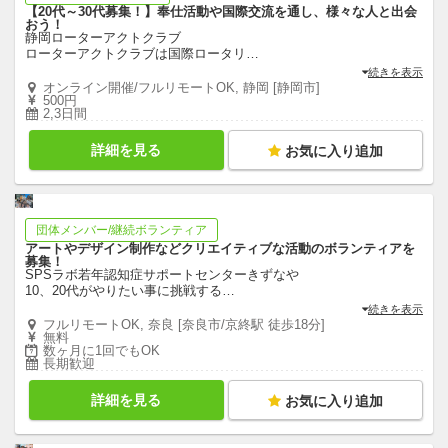
【20代～30代募集！】奉仕活動や国際交流を通し、様々な人と出会
おう！
静岡ローターアクトクラブ
ローターアクトクラブは国際ロータリ
…
続きを表示
オンライン開催/フルリモートOK, 静岡 [静岡市]
500円
2,3日間
詳細を見る
お気に入り追加
団体メンバー/継続ボランティア
アートやデザイン制作などクリエイティブな活動のボランティアを
募集！
SPSラボ若年認知症サポートセンターきずなや
10、20代がやりたい事に挑戦する
…
続きを表示
フルリモートOK, 奈良 [奈良市/京終駅 徒歩18分]
無料
数ヶ月に1回でもOK
長期歓迎
詳細を見る
お気に入り追加