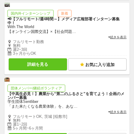
国内外インターンシップ
新着
📢【フルリモート/週4時間～】メディア広報部署インターン募集
中！
With The World
【オンライン国際交流】×【社会問題
…
続きを表示
フルリモート勤務
無料
週2~3回
3ヶ月からOK
詳細を見る
お気に入り追加
団体メンバー/継続ボランティア
【中高生必見！】農業から“第二のふるさと”を育てよう！企画のメ
ンバー募集
学生団体Sentliber
「また来たくなる農業体験」を、あな
…
続きを表示
フルリモートOK, 茨城 [稲敷市]
無料
週1~2回
5ヶ月間~6ヶ月間