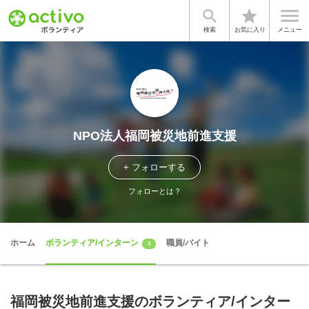


star
検索
お気に入り
メニュー
NPO法人福岡被災地前進支援
+ フォローする
フォローとは？
ホーム
ボランティア/インターン
職員/バイト
3
福岡被災地前進支援のボランティア/インター