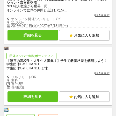
ション・異文化交流
NPO法人教室から世界一周
オンラインで世界の仲間と会話しなが
…
続きを表示
オンライン開催/フルリモートOK
11,000円
2026年9月1日(火)~2027年7月31日(土)
詳細を見る
お気に入り追加
団体メンバー/継続ボランティア
【運営の高校生・大学生大募集！】学生で教育格差を解消しよう！
学生団体Get CHANCE
学生団体Get CHANCEは“未
…
続きを表示
フルリモートOK
無料
週2~3回
長期歓迎
詳細を見る
お気に入り追加