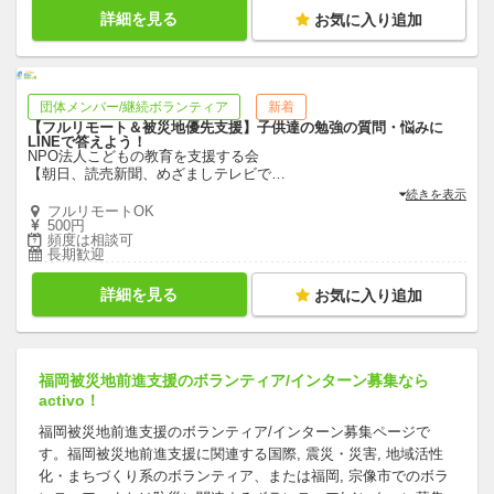
詳細を見る
お気に入り追加
団体メンバー/継続ボランティア
新着
【フルリモート＆被災地優先支援】子供達の勉強の質問・悩みに
LINEで答えよう！
NPO法人こどもの教育を支援する会
【朝日、読売新聞、めざましテレビで
…
続きを表示
フルリモートOK
500円
頻度は相談可
長期歓迎
詳細を見る
お気に入り追加
福岡被災地前進支援のボランティア/インターン募集なら
activo！
福岡被災地前進支援のボランティア/インターン募集ページで
す。福岡被災地前進支援に関連する国際, 震災・災害, 地域活性
化・まちづくり系のボランティア、または福岡, 宗像市でのボラ