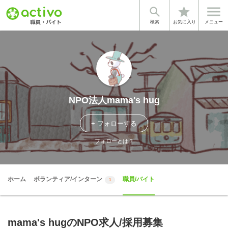


star
検索
お気に入り
メニュー
NPO法人mama's hug
+ フォローする
フォローとは？
ホーム
ボランティア/インターン
職員/バイト
1
mama's hugのNPO求人/採用募集