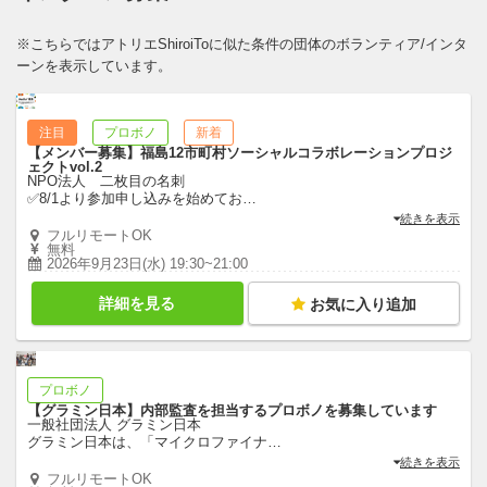
※こちらではアトリエShiroiToに似た条件の団体のボランティア/インタ
ーンを表示しています。
注目
プロボノ
新着
【メンバー募集】福島12市町村ソーシャルコラボレーションプロジ
ェクトvol.2
NPO法人 二枚目の名刺
✅8/1より参加申し込みを始めてお
…
続きを表示
フルリモートOK
無料
2026年9月23日(水) 19:30~21:00
詳細を見る
お気に入り追加
プロボノ
【グラミン日本】内部監査を担当するプロボノを募集しています
一般社団法人 グラミン日本
グラミン日本は、「マイクロファイナ
…
続きを表示
フルリモートOK