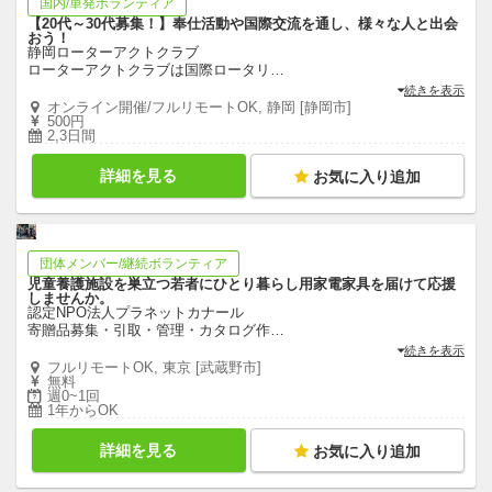
国内/単発ボランティア
【20代～30代募集！】奉仕活動や国際交流を通し、様々な人と出会
おう！
静岡ローターアクトクラブ
ローターアクトクラブは国際ロータリ
…
続きを表示
オンライン開催/フルリモートOK, 静岡 [静岡市]
500円
2,3日間
詳細を見る
お気に入り追加
団体メンバー/継続ボランティア
児童養護施設を巣立つ若者にひとり暮らし用家電家具を届けて応援
しませんか。
認定NPO法人プラネットカナール
寄贈品募集・引取・管理・カタログ作
…
続きを表示
フルリモートOK, 東京 [武蔵野市]
無料
週0~1回
1年からOK
詳細を見る
お気に入り追加