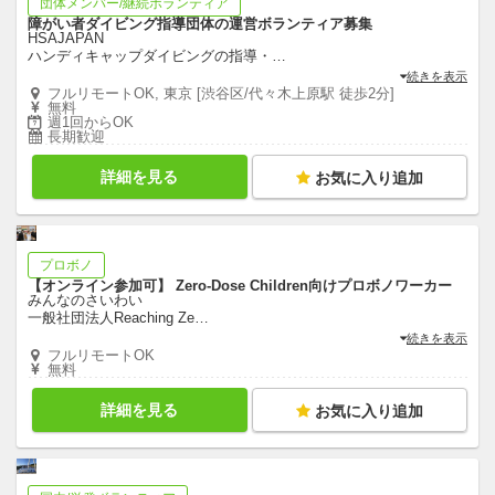
団体メンバー/継続ボランティア
障がい者ダイビング指導団体の運営ボランティア募集
HSAJAPAN
ハンディキャップダイビングの指導・
…
続きを表示
フルリモートOK, 東京 [渋谷区/代々木上原駅 徒歩2分]
無料
週1回からOK
長期歓迎
詳細を見る
お気に入り追加
プロボノ
【オンライン参加可】 Zero-Dose Children向けプロボノワーカー
みんなのさいわい
一般社団法人Reaching Ze
…
続きを表示
フルリモートOK
無料
詳細を見る
お気に入り追加