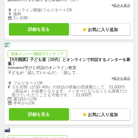
続きを表示
オンライン開催/フルリモートOK
無料
3ヶ月間~
詳細を見る
お気に入り追加
団体メンバー/継続ボランティア
【9月開講】子ども達（10代）とオンラインで対話するメンターを募
集！
mimamo/学びと対話のオンライン教室
子どもが「話していいんだ」「話して
…
続きを表示
フルリモートOK
３か月間（計30~40h）の対話の研修の受講費として、33,000円
（税込み）が必要となります。メンターにならなくとも講座だけ
受けていただくことも可能です。：33,000円
週1回からOK
半年からOK
詳細を見る
お気に入り追加