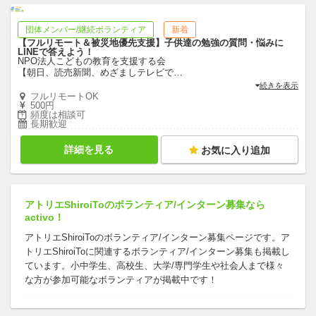
団体メンバー/継続ボランティア
新着
【フルリモート＆被災地優先支援】子供達の勉強の質問・悩みに
LINEで答えよう！
NPO法人こどもの教育を支援する会
【朝日、読売新聞、めざましテレビで
…
続きを表示
フルリモートOK
500円
頻度は相談可
長期歓迎
詳細を見る
お気に入り追加
アトリエShiroiToのボランティア/インターン募集なら
activo！
アトリエShiroiToのボランティア/インターン募集ページです。ア
トリエShiroiToに関連するボランティア/インターン募集も掲載し
ています。小中学生、高校生、大学/専門学生や社会人まで様々
な方が参加可能なボランティアが掲載中です！