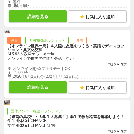
無料
360日間~
詳細を見る
お気に入り追加
注目
国内/単発ボランティア
新着
【オンライン世界一周】４大陸に友達をつくる・英語でディスカッ
ション・異文化交流
NPO法人教室から世界一周
オンラインで世界の仲間と会話しなが
…
続きを表示
オンライン開催/フルリモートOK
11,000円
2026年9月1日(火)~2027年7月31日(土)
詳細を見る
お気に入り追加
団体メンバー/継続ボランティア
【運営の高校生・大学生大募集！】学生で教育格差を解消しよう！
学生団体Get CHANCE
学生団体Get CHANCEは“未
…
続きを表示