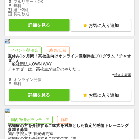
フルリモートOK
無料
週2~3回
長期歓迎
詳細を見る
お気に入り追加
イベント/講演会
締切7日前
夏休み1ヶ月間！高校生向けオンライン個別伴走プログラム「チャオ
ゼ！」
一般社団法人OWN WAY
チャオゼ！は、高校生が自分のやりた
…
続きを表示
オンライン開催
無料
詳細を見る
お気に入り追加
国内/単発ボランティア
新着
認知症の方を介護するご家族を対象とした肯定的感情トレーニング
参加者募集
関西学院大学 有光研究室
認知症の方を介護するご家族の方（主
…