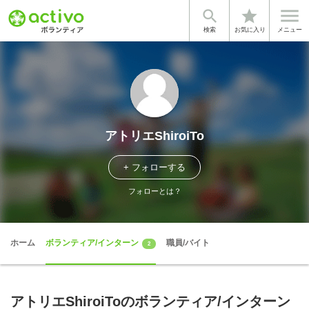


star
検索
お気に入り
メニュー
アトリエShiroiTo
+ フォローする
フォローとは？
ホーム
ボランティア/インターン
職員/バイト
2
アトリエShiroiToのボランティア/インターン